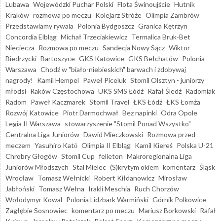
Lubawa
Wojewódzki Puchar Polski
Flota Świnoujście
Hutnik
Kraków
rozmowa po meczu
Kolejarz Stróże
Olimpia Zambrów
Przedstawiamy rywala
Polonia Bydgoszcz
Granica Kętrzyn
Concordia Elbląg
Michał Trzeciakiewicz
Termalica Bruk-Bet
Nieciecza
Rozmowa po meczu
Sandecja Nowy Sącz
Wiktor
Biedrzycki
Bartoszyce
GKS Katowice
GKS Bełchatów
Polonia
Warszawa
Chodź w "biało-niebieskich" barwach i zdobywaj
nagrody!
Kamil Hempel
Paweł Piceluk
Stomil Olsztyn - juniorzy
młodsi
Raków Częstochowa
UKS SMS Łódź
Rafał Śledź
Radomiak
Radom
Paweł Kaczmarek
Stomil Travel
ŁKS Łódź
ŁKS Łomża
Rozwój Katowice
Piotr Darmochwał
Bez napinki
Odra Opole
Legia II Warszawa
stowarzyszenie "Stomil Ponad Wszystko"
Centralna Liga Juniorów
Dawid Mieczkowski
Rozmowa przed
meczem
Yasuhiro Katō
Olimpia II Elbląg
Kamil Kiereś
Polska U-21
Chrobry Głogów
Stomil Cup
felieton
Makroregionalna Liga
Juniorów Młodszych
Stal Mielec
(S)krytym okiem
komentarz
Śląsk
Wrocław
Tomasz Wełnicki
Robert Kiłdanowicz
Mirosław
Jabłoński
Tomasz Wełna
Irakli Meschia
Ruch Chorzów
Wołodymyr Kowal
Polonia Lidzbark Warmiński
Górnik Polkowice
Zagłębie Sosnowiec
komentarz po meczu
Mariusz Borkowski
Rafał