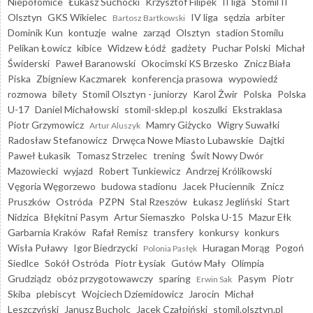
Niepołomice
Łukasz Suchocki
Krzysztof Filipek
II liga
Stomil II
Olsztyn
GKS Wikielec
IV liga
sędzia
arbiter
Bartosz Bartkowski
Dominik Kun
kontuzje
walne
zarząd
Olsztyn
stadion Stomilu
Pelikan Łowicz
kibice
Widzew Łódź
gadżety
Puchar Polski
Michał
Świderski
Paweł Baranowski
Okocimski KS Brzesko
Znicz Biała
Piska
Zbigniew Kaczmarek
konferencja prasowa
wypowiedź
rozmowa
bilety
Stomil Olsztyn - juniorzy
Karol Żwir
Polska
Polska
U-17
Daniel Michałowski
stomil-sklep.pl
koszulki
Ekstraklasa
Piotr Grzymowicz
Mamry Giżycko
Wigry Suwałki
Artur Aluszyk
Radosław Stefanowicz
Drwęca Nowe Miasto Lubawskie
Dajtki
Paweł Łukasik
Tomasz Strzelec
trening
Świt Nowy Dwór
Mazowiecki
wyjazd
Robert Tunkiewicz
Andrzej Królikowski
Vęgoria Węgorzewo
budowa stadionu
Jacek Płuciennik
Znicz
Pruszków
Ostróda
PZPN
Stal Rzeszów
Łukasz Jegliński
Start
Nidzica
Błękitni Pasym
Artur Siemaszko
Polska U-15
Mazur Ełk
Garbarnia Kraków
Rafał Remisz
transfery
konkursy
konkurs
Wisła Puławy
Igor Biedrzycki
Huragan Morąg
Pogoń
Polonia Pasłęk
Siedlce
Sokół Ostróda
Piotr Łysiak
Gutów Mały
Olimpia
Grudziądz
obóz przygotowawczy
sparing
Pasym
Piotr
Erwin Sak
Skiba
plebiscyt
Wojciech Dziemidowicz
Jarocin
Michał
Leszczyński
Janusz Bucholc
Jacek Czałpiński
stomil.olsztyn.pl