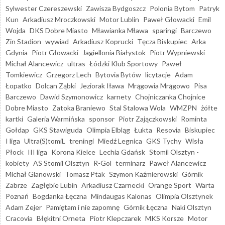
Sylwester Czereszewski
Zawisza Bydgoszcz
Polonia Bytom
Patryk
Kun
Arkadiusz Mroczkowski
Motor Lublin
Paweł Głowacki
Emil
Wojda
DKS Dobre Miasto
Mławianka Mława
sparingi
Barczewo
Zin Stadion
wywiad
Arkadiusz Koprucki
Tęcza Biskupiec
Arka
Gdynia
Piotr Głowacki
Jagiellonia Białystok
Piotr Wypniewski
Michał Alancewicz
ultras
Łódzki Klub Sportowy
Paweł
Tomkiewicz
Grzegorz Lech
Bytovia Bytów
licytacje
Adam
Łopatko
Dolcan Ząbki
Jeziorak Iława
Mrągowia Mrągowo
Pisa
Barczewo
Dawid Szymonowicz
karnety
Chojniczanka Chojnice
Dobre Miasto
Zatoka Braniewo
Stal Stalowa Wola
WMZPN
żółte
kartki
Galeria Warmińska
sponsor
Piotr Zajączkowski
Rominta
Gołdap
GKS Stawiguda
Olimpia Elbląg
Łukta
Resovia
Biskupiec
I liga
Ultra(S)tomiL
treningi
Miedź Legnica
GKS Tychy
Wisła
Płock
III liga
Korona Kielce
Lechia Gdańsk
Stomil Olsztyn -
kobiety
AS Stomil Olsztyn
R-Gol
terminarz
Paweł Alancewicz
Michał Glanowski
Tomasz Ptak
Szymon Kaźmierowski
Górnik
Zabrze
Zagłębie Lubin
Arkadiusz Czarnecki
Orange Sport
Warta
Poznań
Bogdanka Łęczna
Mindaugas Kalonas
Olimpia Olsztynek
Adam Zejer
Pamiętam i nie zapomnę
Górnik Łęczna
Naki Olsztyn
Cracovia
Błękitni Orneta
Piotr Klepczarek
MKS Korsze
Motor