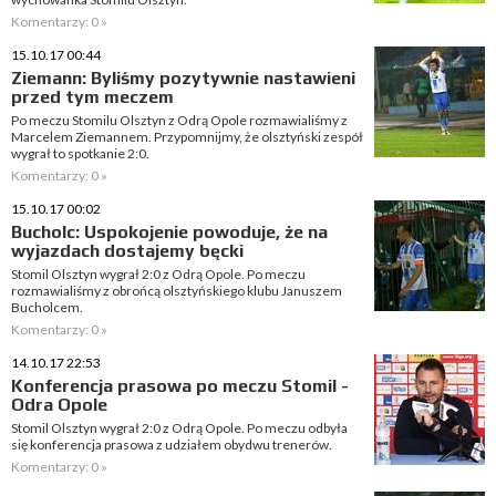
Komentarzy: 0 »
15.10.17 00:44
Ziemann: Byliśmy pozytywnie nastawieni
przed tym meczem
Po meczu Stomilu Olsztyn z Odrą Opole rozmawialiśmy z
Marcelem Ziemannem. Przypomnijmy, że olsztyński zespół
wygrał to spotkanie 2:0.
Komentarzy: 0 »
15.10.17 00:02
Bucholc: Uspokojenie powoduje, że na
wyjazdach dostajemy bęcki
Stomil Olsztyn wygrał 2:0 z Odrą Opole. Po meczu
rozmawialiśmy z obrońcą olsztyńskiego klubu Januszem
Bucholcem.
Komentarzy: 0 »
14.10.17 22:53
Konferencja prasowa po meczu Stomil -
Odra Opole
Stomil Olsztyn wygrał 2:0 z Odrą Opole. Po meczu odbyła
się konferencja prasowa z udziałem obydwu trenerów.
Komentarzy: 0 »