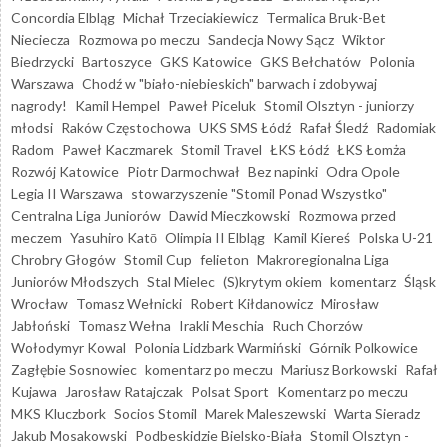
Concordia Elbląg
Michał Trzeciakiewicz
Termalica Bruk-Bet
Nieciecza
Rozmowa po meczu
Sandecja Nowy Sącz
Wiktor
Biedrzycki
Bartoszyce
GKS Katowice
GKS Bełchatów
Polonia
Warszawa
Chodź w "biało-niebieskich" barwach i zdobywaj
nagrody!
Kamil Hempel
Paweł Piceluk
Stomil Olsztyn - juniorzy
młodsi
Raków Częstochowa
UKS SMS Łódź
Rafał Śledź
Radomiak
Radom
Paweł Kaczmarek
Stomil Travel
ŁKS Łódź
ŁKS Łomża
Rozwój Katowice
Piotr Darmochwał
Bez napinki
Odra Opole
Legia II Warszawa
stowarzyszenie "Stomil Ponad Wszystko"
Centralna Liga Juniorów
Dawid Mieczkowski
Rozmowa przed
meczem
Yasuhiro Katō
Olimpia II Elbląg
Kamil Kiereś
Polska U-21
Chrobry Głogów
Stomil Cup
felieton
Makroregionalna Liga
Juniorów Młodszych
Stal Mielec
(S)krytym okiem
komentarz
Śląsk
Wrocław
Tomasz Wełnicki
Robert Kiłdanowicz
Mirosław
Jabłoński
Tomasz Wełna
Irakli Meschia
Ruch Chorzów
Wołodymyr Kowal
Polonia Lidzbark Warmiński
Górnik Polkowice
Zagłębie Sosnowiec
komentarz po meczu
Mariusz Borkowski
Rafał
Kujawa
Jarosław Ratajczak
Polsat Sport
Komentarz po meczu
MKS Kluczbork
Socios Stomil
Marek Maleszewski
Warta Sieradz
Jakub Mosakowski
Podbeskidzie Bielsko-Biała
Stomil Olsztyn -