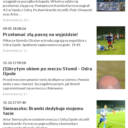
osiągnęli na początku listopada. W końcu udało się
przełamać złą passę. Podopieczni Kamila Kieresia wygrali
4:2 w Opolu z Odrą. Po dwie bramki strzelili: Piotr Głowacki
oraz Artur...
Komentarzy: 22 »
09.05.18 08:26
Przełamać złą passę na wyjeździe!
Piłkarze Stomilu Olsztyn w środę zagrają na wyjeździe z
Odrą Opole. Spotkanie zaplanowano na godz. 19:45.
Komentarzy: 1 »
15.10.17 09:28
(S)krytym okiem po meczu Stomil - Odra
Opole
Przed meczem pewnie remis brałbym w ciemno. Pewnie
wielu z was również. Szczególnie po tym, jak Stomil
zaprezentował się w meczu z Rakowem.
Komentarzy: 2 »
15.10.17 07:40
Siemaszko: Bramki dedykuje mojemu
tacie
Artur Siemaszko w ostatnim meczu z Odrą Opole strzelił
dwie bramki. Po meczu poprosiliśmy o komentarz
wychowanka Stomilu Olsztyn.