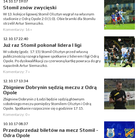
14.10.17 19:07
Stomil znów zwycięski
W 13. kolejce ligowej Stomil Olsztyn wygrał na własnym
stadionie z Odrą Opole 2:0 (1:0). Obie bramki dla Stomilu
strzelił Artur Siemaszko.
Komentarzy: 16 »
12.10.17 22:40
Już raz Stomil pokonał lidera I ligi
W sobotę (godz. 17:15) Stomil Olsztyn przed własną
publicznością rozegra ligowe spotkanie z liderem I ligi Odrą
Opole. Po dyskwalifikacji za czerwoną kartkę powraca do gry
napastnik Artur Siemaszko.
Komentarzy: 7 »
12.10.17 13:34
Zbigniew Dobrynin sędzią meczu z Odrą
Opole
Zbigniew Dobrynin z Łodzi będzie sędzią głównym
sobotniego meczu pomiędzy Stomilem Olsztyn i Odrą
Opole. Spotkanie rozpocznie się o godzinie 17:15.
Komentarzy: 0 »
10.10.17 08:37
Przedsprzedaż biletów na mecz Stomil -
Odra Opole