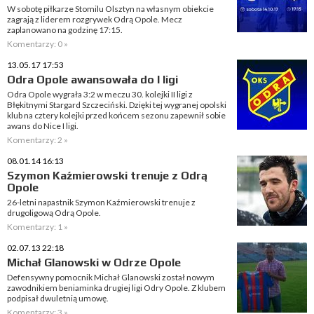
W sobotę piłkarze Stomilu Olsztyn na własnym obiekcie
zagrają z liderem rozgrywek Odrą Opole. Mecz
zaplanowano na godzinę 17:15.
Komentarzy: 0 »
13.05.17 17:53
Odra Opole awansowała do I ligi
Odra Opole wygrała 3:2 w meczu 30. kolejki II ligi z
Błękitnymi Stargard Szczeciński. Dzięki tej wygranej opolski
klub na cztery kolejki przed końcem sezonu zapewnił sobie
awans do Nice I ligi.
Komentarzy: 2 »
08.01.14 16:13
Szymon Kaźmierowski trenuje z Odrą
Opole
26-letni napastnik Szymon Kaźmierowski trenuje z
drugoligową Odrą Opole.
Komentarzy: 1 »
02.07.13 22:18
Michał Glanowski w Odrze Opole
Defensywny pomocnik Michał Glanowski został nowym
zawodnikiem beniaminka drugiej ligi Odry Opole. Z klubem
podpisał dwuletnią umowę.
Komentarzy: 3 »