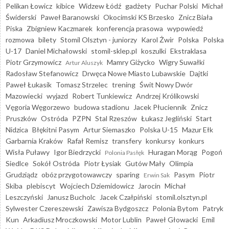
Pelikan Łowicz
kibice
Widzew Łódź
gadżety
Puchar Polski
Michał
Świderski
Paweł Baranowski
Okocimski KS Brzesko
Znicz Biała
Piska
Zbigniew Kaczmarek
konferencja prasowa
wypowiedź
rozmowa
bilety
Stomil Olsztyn - juniorzy
Karol Żwir
Polska
Polska
U-17
Daniel Michałowski
stomil-sklep.pl
koszulki
Ekstraklasa
Piotr Grzymowicz
Mamry Giżycko
Wigry Suwałki
Artur Aluszyk
Radosław Stefanowicz
Drwęca Nowe Miasto Lubawskie
Dajtki
Paweł Łukasik
Tomasz Strzelec
trening
Świt Nowy Dwór
Mazowiecki
wyjazd
Robert Tunkiewicz
Andrzej Królikowski
Vęgoria Węgorzewo
budowa stadionu
Jacek Płuciennik
Znicz
Pruszków
Ostróda
PZPN
Stal Rzeszów
Łukasz Jegliński
Start
Nidzica
Błękitni Pasym
Artur Siemaszko
Polska U-15
Mazur Ełk
Garbarnia Kraków
Rafał Remisz
transfery
konkursy
konkurs
Wisła Puławy
Igor Biedrzycki
Huragan Morąg
Pogoń
Polonia Pasłęk
Siedlce
Sokół Ostróda
Piotr Łysiak
Gutów Mały
Olimpia
Grudziądz
obóz przygotowawczy
sparing
Pasym
Piotr
Erwin Sak
Skiba
plebiscyt
Wojciech Dziemidowicz
Jarocin
Michał
Leszczyński
Janusz Bucholc
Jacek Czałpiński
stomil.olsztyn.pl
Sylwester Czereszewski
Zawisza Bydgoszcz
Polonia Bytom
Patryk
Kun
Arkadiusz Mroczkowski
Motor Lublin
Paweł Głowacki
Emil