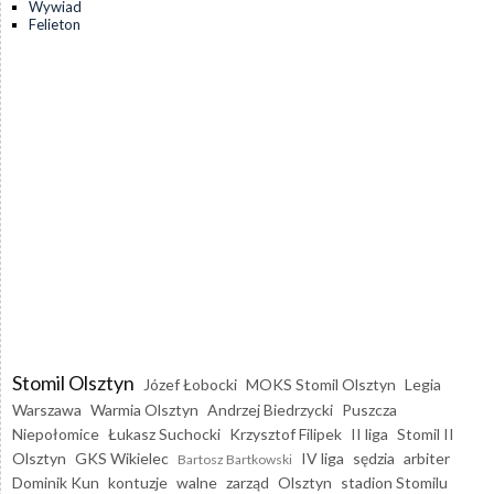
Wywiad
Felieton
Stomil Olsztyn
Józef Łobocki
MOKS Stomil Olsztyn
Legia
Warszawa
Warmia Olsztyn
Andrzej Biedrzycki
Puszcza
Niepołomice
Łukasz Suchocki
Krzysztof Filipek
II liga
Stomil II
Olsztyn
GKS Wikielec
IV liga
sędzia
arbiter
Bartosz Bartkowski
Dominik Kun
kontuzje
walne
zarząd
Olsztyn
stadion Stomilu