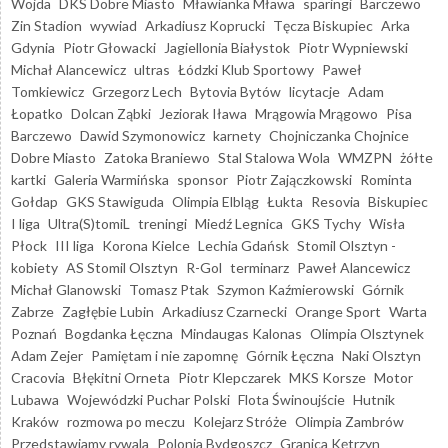
Wojda
DKS Dobre Miasto
Mławianka Mława
sparingi
Barczewo
Zin Stadion
wywiad
Arkadiusz Koprucki
Tęcza Biskupiec
Arka
Gdynia
Piotr Głowacki
Jagiellonia Białystok
Piotr Wypniewski
Michał Alancewicz
ultras
Łódzki Klub Sportowy
Paweł
Tomkiewicz
Grzegorz Lech
Bytovia Bytów
licytacje
Adam
Łopatko
Dolcan Ząbki
Jeziorak Iława
Mrągowia Mrągowo
Pisa
Barczewo
Dawid Szymonowicz
karnety
Chojniczanka Chojnice
Dobre Miasto
Zatoka Braniewo
Stal Stalowa Wola
WMZPN
żółte
kartki
Galeria Warmińska
sponsor
Piotr Zajączkowski
Rominta
Gołdap
GKS Stawiguda
Olimpia Elbląg
Łukta
Resovia
Biskupiec
I liga
Ultra(S)tomiL
treningi
Miedź Legnica
GKS Tychy
Wisła
Płock
III liga
Korona Kielce
Lechia Gdańsk
Stomil Olsztyn -
kobiety
AS Stomil Olsztyn
R-Gol
terminarz
Paweł Alancewicz
Michał Glanowski
Tomasz Ptak
Szymon Kaźmierowski
Górnik
Zabrze
Zagłębie Lubin
Arkadiusz Czarnecki
Orange Sport
Warta
Poznań
Bogdanka Łęczna
Mindaugas Kalonas
Olimpia Olsztynek
Adam Zejer
Pamiętam i nie zapomnę
Górnik Łęczna
Naki Olsztyn
Cracovia
Błękitni Orneta
Piotr Klepczarek
MKS Korsze
Motor
Lubawa
Wojewódzki Puchar Polski
Flota Świnoujście
Hutnik
Kraków
rozmowa po meczu
Kolejarz Stróże
Olimpia Zambrów
Przedstawiamy rywala
Polonia Bydgoszcz
Granica Kętrzyn