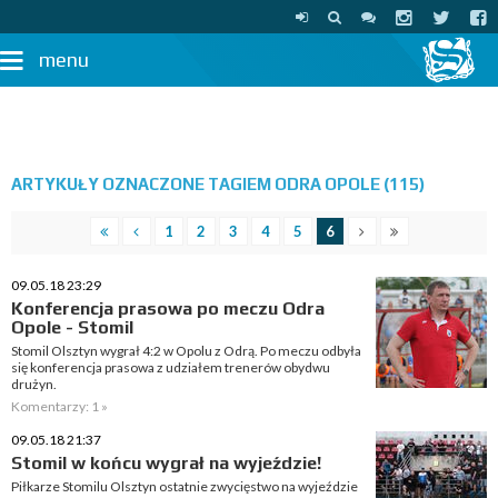
menu
ARTYKUŁY OZNACZONE TAGIEM ODRA OPOLE (115)
1
2
3
4
5
6
09.05.18 23:29
Konferencja prasowa po meczu Odra
Opole - Stomil
Stomil Olsztyn wygrał 4:2 w Opolu z Odrą. Po meczu odbyła
się konferencja prasowa z udziałem trenerów obydwu
drużyn.
Komentarzy: 1 »
09.05.18 21:37
Stomil w końcu wygrał na wyjeździe!
Piłkarze Stomilu Olsztyn ostatnie zwycięstwo na wyjeździe