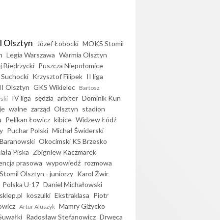
l Olsztyn
Józef Łobocki
MOKS Stomil
n
Legia Warszawa
Warmia Olsztyn
j Biedrzycki
Puszcza Niepołomice
 Suchocki
Krzysztof Filipek
II liga
II Olsztyn
GKS Wikielec
Bartosz
IV liga
sędzia
arbiter
Dominik Kun
ski
je
walne
zarząd
Olsztyn
stadion
u
Pelikan Łowicz
kibice
Widzew Łódź
y
Puchar Polski
Michał Świderski
Baranowski
Okocimski KS Brzesko
iała Piska
Zbigniew Kaczmarek
encja prasowa
wypowiedź
rozmowa
Stomil Olsztyn - juniorzy
Karol Żwir
Polska U-17
Daniel Michałowski
sklep.pl
koszulki
Ekstraklasa
Piotr
owicz
Mamry Giżycko
Artur Aluszyk
Suwałki
Radosław Stefanowicz
Drwęca