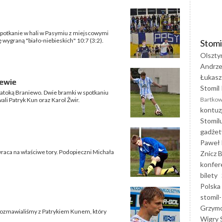
 spotkanie w hali w Pasymiu z miejscowymi
wygraną "biało-niebieskich" 10:7 (3:2).
Stomi
Olszty
Andrze
Łukasz
iewie
Stomil 
z Zatoką Braniewo. Dwie bramki w spotkaniu
Bartkow
wali Patryk Kun oraz Karol Żwir.
kontuz
Stomil
gadżet
Paweł 
wraca na właściwe tory. Podopieczni Michała
Znicz B
konfer
bilety
Polska
stomil-
Grzym
rozmawialiśmy z Patrykiem Kunem, który
Wigry 