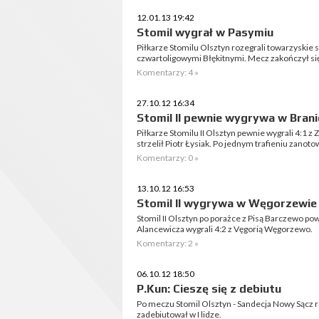
12.01.13 19:42
Stomil wygrał w Pasymiu
Piłkarze Stomilu Olsztyn rozegrali towarzyskie
czwartoligowymi Błękitnymi. Mecz zakończył się 
Komentarzy: 4 »
27.10.12 16:34
Stomil II pewnie wygrywa w Bran
Piłkarze Stomilu II Olsztyn pewnie wygrali 4:1 
strzelił Piotr Łysiak. Po jednym trafieniu zanoto
Komentarzy: 0 »
13.10.12 16:53
Stomil II wygrywa w Węgorzewie
Stomil II Olsztyn po porażce z Pisą Barczewo po
Alancewicza wygrali 4:2 z Vęgorią Węgorzewo.
Komentarzy: 2 »
06.10.12 18:50
P.Kun: Cieszę się z debiutu
Po meczu Stomil Olsztyn - Sandecja Nowy Sącz 
zadebiutował w I lidze.