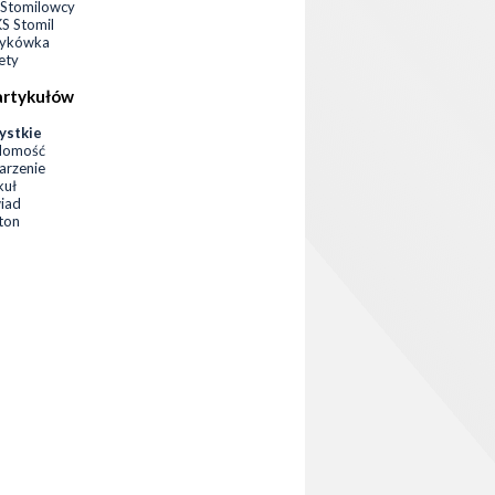
Stomilowcy
 Stomil
zykówka
ety
artykułów
ystkie
domość
rzenie
kuł
iad
eton