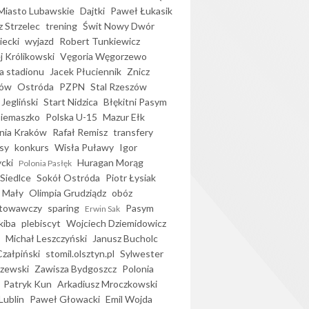
iasto Lubawskie
Dajtki
Paweł Łukasik
 Strzelec
trening
Świt Nowy Dwór
ecki
wyjazd
Robert Tunkiewicz
j Królikowski
Vęgoria Węgorzewo
 stadionu
Jacek Płuciennik
Znicz
ków
Ostróda
PZPN
Stal Rzeszów
Jegliński
Start Nidzica
Błękitni Pasym
Siemaszko
Polska U-15
Mazur Ełk
nia Kraków
Rafał Remisz
transfery
sy
konkurs
Wisła Puławy
Igor
ycki
Huragan Morąg
Polonia Pasłęk
Siedlce
Sokół Ostróda
Piotr Łysiak
 Mały
Olimpia Grudziądz
obóz
otowawczy
sparing
Pasym
Erwin Sak
kiba
plebiscyt
Wojciech Dziemidowicz
Michał Leszczyński
Janusz Bucholc
Czałpiński
stomil.olsztyn.pl
Sylwester
zewski
Zawisza Bydgoszcz
Polonia
Patryk Kun
Arkadiusz Mroczkowski
Lublin
Paweł Głowacki
Emil Wojda