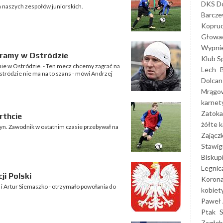
DKS Do
a naszych zespołów juniorskich.
Barcz
Kopruc
Głowa
Wypni
agramy w Ostródzie
Klub S
onie w Ostródzie. - Ten mecz chcemy zagrać na
Lech
tródzie nie ma na to szans - mówi Andrzej
Dolcan
Mrągo
karnet
Zatoka
rthcie
żółte k
yn. Zawodnik w ostatnim czasie przebywał na
Zającz
Stawig
Biskup
Legnic
i Polski
Korona
i Artur Siemaszko - otrzymało powołania do
kobiet
Paweł 
Ptak
Zagłęb