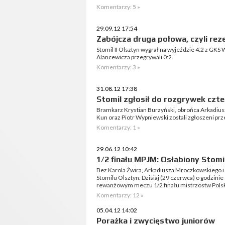
Komentarzy: 5 »
29.09.12 17:54
Zabójcza druga połowa, czyli rez
Stomil II Olsztyn wygrał na wyjeździe 4:2 z GKS
Alancewicza przegrywali 0:2.
Komentarzy: 3 »
31.08.12 17:38
Stomil zgłosił do rozgrywek cz
Bramkarz Krystian Burzyński, obrońca Arkadius
Kun oraz Piotr Wypniewski zostali zgłoszeni pr
Komentarzy: 1 »
29.06.12 10:42
1/2 finału MPJM: Osłabiony Stomi
Bez Karola Żwira, Arkadiusza Mroczkowskiego i 
Stomilu Olsztyn. Dzisiaj (29 czerwca) o godzinie
rewanżowym meczu 1/2 finału mistrzostw Pol
Komentarzy: 12 »
05.04.12 14:02
Porażka i zwycięstwo juniorów