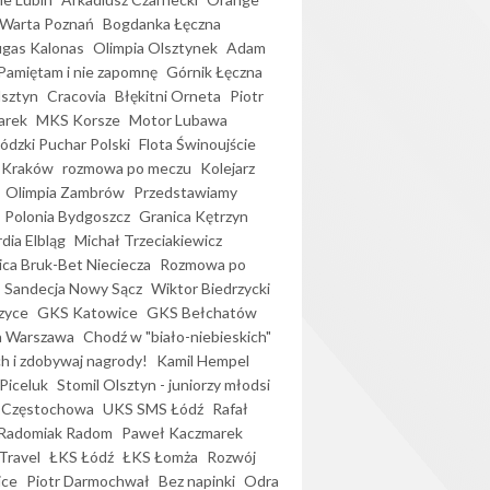
Warta Poznań
Bogdanka Łęczna
gas Kalonas
Olimpia Olsztynek
Adam
Pamiętam i nie zapomnę
Górnik Łęczna
lsztyn
Cracovia
Błękitni Orneta
Piotr
arek
MKS Korsze
Motor Lubawa
dzki Puchar Polski
Flota Świnoujście
 Kraków
rozmowa po meczu
Kolejarz
Olimpia Zambrów
Przedstawiamy
Polonia Bydgoszcz
Granica Kętrzyn
dia Elbląg
Michał Trzeciakiewicz
ica Bruk-Bet Nieciecza
Rozmowa po
Sandecja Nowy Sącz
Wiktor Biedrzycki
zyce
GKS Katowice
GKS Bełchatów
a Warszawa
Chodź w "biało-niebieskich"
h i zdobywaj nagrody!
Kamil Hempel
Piceluk
Stomil Olsztyn - juniorzy młodsi
 Częstochowa
UKS SMS Łódź
Rafał
Radomiak Radom
Paweł Kaczmarek
Travel
ŁKS Łódź
ŁKS Łomża
Rozwój
ice
Piotr Darmochwał
Bez napinki
Odra