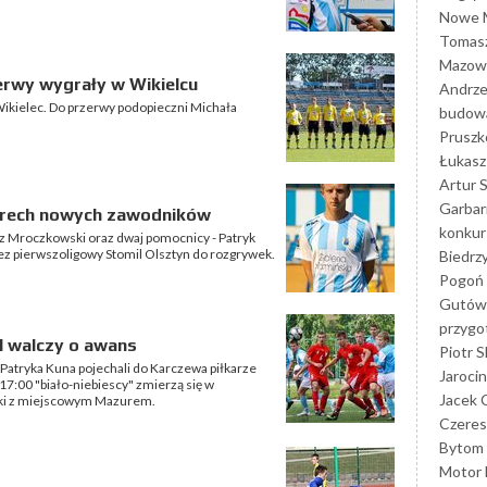
Nowe M
Tomasz
Mazowi
erwy wygrały w Wikielcu
Andrze
 Wikielec. Do przerwy podopieczni Michała
budowa
Prusz
Łukasz 
Artur 
Garbar
terech nowych zawodników
konkur
z Mroczkowski oraz dwaj pomocnicy - Patryk
zez pierwszoligowy Stomil Olsztyn do rozgrywek.
Biedrz
Pogoń 
Gutów
przyg
l walczy o awans
Piotr S
Patryka Kuna pojechali do Karczewa piłkarze
Jarocin
 17:00 "biało-niebiescy" zmierzą się w
Jacek 
ski z miejscowym Mazurem.
Czeres
Bytom
Motor 