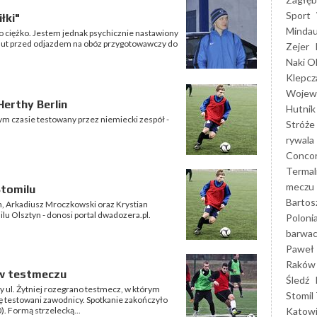
Sport
łki"
Mindau
zo ciężko. Jestem jednak psychicznie nastawiony
inut przed odjazdem na obóz przygotowawczy do
Zejer
Naki O
Klepcz
Wojewó
Herthy Berlin
Hutnik
ym czasie testowany przez niemiecki zespół -
Stróże
rywala
Concor
Termal
meczu
Stomilu
Bartos
n, Arkadiusz Mroczkowski oraz Krystian
lu Olsztyn - donosi portal dwadozera.pl.
Poloni
barwac
Paweł 
Raków
 w testmeczu
Śledź
y ul. Żytniej rozegrano testmecz, w którym
Stomil 
ę testowani zawodnicy. Spotkanie zakończyło
Katow
). Formą strzelecką...