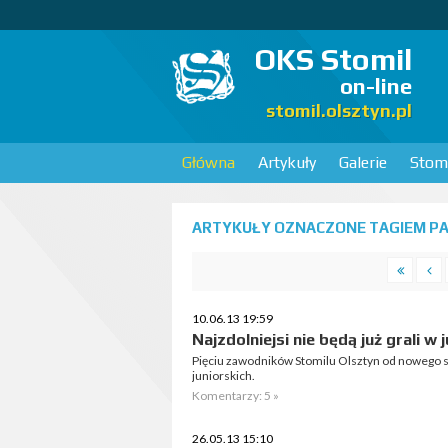
OKS Stomil
on-line
stomil.olsztyn.pl
Główna
Artykuły
Galerie
Stomi
ARTYKUŁY OZNACZONE TAGIEM PA
10.06.13 19:59
Najzdolniejsi nie będą już grali w 
Pięciu zawodników Stomilu Olsztyn od nowego s
juniorskich.
Komentarzy: 5 »
26.05.13 15:10