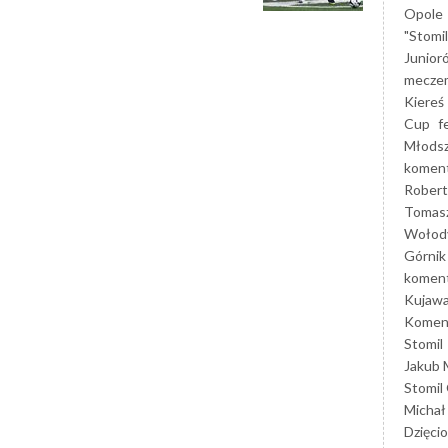
Opole
"Stomi
Junior
mecze
Kiereś
Cup
f
Młods
koment
Robert
Tomas
Wołod
Górnik
koment
Kujaw
Koment
Stomil
Jakub 
Stomil
Michał
Dzięcio