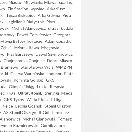
bre Miasto
Mławianka Mława
sparingi
ewo
Zin Stadion
wywiad
Arkadiusz
ki
Tęcza Biskupiec
Arka Gdynia
Piotr
cki
Jagiellonia Białystok
Piotr
ewski
Michał Alancewicz
ultras
Łódzki
portowy
Paweł Tomkiewicz
Grzegorz
Bytovia Bytów
licytacje
Adam Łopatko
 Ząbki
Jeziorak Iława
Mrągowia
wo
Pisa Barczewo
Dawid Szymonowicz
y
Chojniczanka Chojnice
Dobre Miasto
 Braniewo
Stal Stalowa Wola
WMZPN
artki
Galeria Warmińska
sponsor
Piotr
kowski
Rominta Gołdap
GKS
uda
Olimpia Elbląg
Łukta
Resovia
iec
I liga
Ultra(S)tomiL
treningi
Miedź
a
GKS Tychy
Wisła Płock
III liga
 Kielce
Lechia Gdańsk
Stomil Olsztyn -
y
AS Stomil Olsztyn
R-Gol
terminarz
Alancewicz
Michał Glanowski
Tomasz
Szymon Kaźmierowski
Górnik Zabrze
ie Lubin
Arkadiusz Czarnecki
Orange