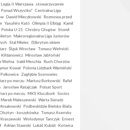
Legia II Warszawa
stowarzyszenie
l Ponad Wszystko"
Centralna Liga
ów
Dawid Mieczkowski
Rozmowa przed
m
Yasuhiro Katō
Olimpia II Elbląg
Kamil
Polska U-21
Chrobry Głogów
Stomil
elieton
Makroregionalna Liga Juniorów
zych
Stal Mielec
(S)krytym okiem
arz
Śląsk Wrocław
Tomasz Wełnicki
 Kiłdanowicz
Mirosław Jabłoński
z Wełna
Irakli Meschia
Ruch Chorzów
ymyr Kowal
Polonia Lidzbark Warmiński
 Polkowice
Zagłębie Sosnowiec
arz po meczu
Mariusz Borkowski
Rafał
a
Jarosław Ratajczak
Polsat Sport
arz po meczu
MKS Kluczbork
Socios
Marek Maleszewski
Warta Sieradz
Mosakowski
Podbeskidzie Bielsko-Biała
 Olsztyn - koszykówka
Tomasz Asensky
 Kraszewski
Wołodymyr Tanczyk
Ernest
ł
Adrian Stawski
Lukáš Kubáň
Kotwica