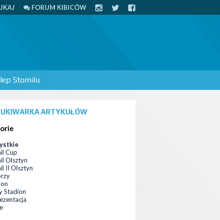
UKAJ
FORUM KIBICÓW
lep Stomilu
UKIWARKA ARTYKUŁÓW
orie
ystkie
il Cup
il Olsztyn
l II Olsztyn
orzy
ion
 Stadion
ezentacja
ce