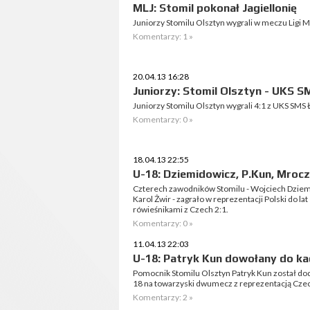
MLJ: Stomil pokonał Jagiellonię
Juniorzy Stomilu Olsztyn wygrali w meczu Ligi Ma
Komentarzy: 1 »
20.04.13 16:28
Juniorzy: Stomil Olsztyn - UKS S
Juniorzy Stomilu Olsztyn wygrali 4:1 z UKS SMS
Komentarzy: 0 »
18.04.13 22:55
U-18: Dziemidowicz, P.Kun, Mrocz
Czterech zawodników Stomilu - Wojciech Dziem
Karol Żwir - zagrało w reprezentacji Polski do 
rówieśnikami z Czech 2:1.
Komentarzy: 0 »
11.04.13 22:03
U-18: Patryk Kun dowołany do ka
Pomocnik Stomilu Olsztyn Patryk Kun został dod
18 na towarzyski dwumecz z reprezentacją Cze
Komentarzy: 2 »