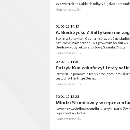
W czwartek na Dajtkach odbyły się dwa spotkani
Komentarzy: 0 »
01.03.12 14:15
A. Biedrzycki: Z Bałtykiem nie z
Stomil z Bałtykiem Gdynia miał zagrać na stadi
naturalnej nawierzchni. Na głównym boisku w Os
Biedrzycki, dyrektor sportowy Stomilu Olsztyn.
Komentarzy: 3 »
09.02.12 11:30
Patryk Kun zakończył testy w He
Patryk Kun ponownie trenuje ze Stomilem Olszt
testach w Herthcie Berlin.
Komentarzy: 5 »
30.01.12 12:23
Młodzi Stomilowcy w reprezentacj
Dwóch zawodników Stomilu Olsztyn - Karol Żwir 
reprezentacji Polski.
Komentarzy: 0 »