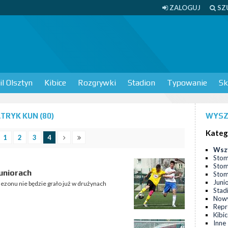
ZALOGUJ
SZ
l Olsztyn
Kibice
Rozgrywki
Stadion
Typowanie
Sk
TRYK KUN (80)
WYSZ
Kateg
1
2
3
4
Wsz
Stom
Stom
juniorach
Stomi
Juni
ezonu nie będzie grało już w drużynach
Stad
Nowy
Repr
Kibi
Inne