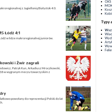
OKS 
MOKS
kroregionalnej z Jagiellonią Białystok 4:0.
Kos
Kobi
Typy 
Wsz
MS Łódź 4:1
Wia
Wyda
 Łódź w lidze makroregionalnej juniorów.
Arty
Wyw
Feli
kowski i Żwir zagrali
idowicz, Patryk Kun, Arkadiusz Mroczkowski,
lat 18 w wygranym meczu towarzyskim z
dry
atkowo powołany do reprezentacji Polski do lat
ch.