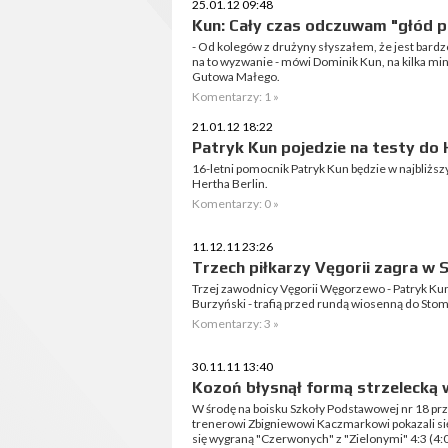
25.01.12 09:48
Kun: Cały czas odczuwam "głód pi
- Od kolegów z drużyny słyszałem, że jest bard
na to wyzwanie - mówi Dominik Kun, na kilka m
Gutowa Małego.
Komentarzy: 1 »
21.01.12 18:22
Patryk Kun pojedzie na testy do 
16-letni pomocnik Patryk Kun będzie w najbliższ
Hertha Berlin.
Komentarzy: 0 »
11.12.11 23:26
Trzech piłkarzy Vęgorii zagra w 
Trzej zawodnicy Vęgorii Węgorzewo - Patryk Ku
Burzyński - trafią przed rundą wiosenną do Stomi
Komentarzy: 3 »
30.11.11 13:40
Kozoń błysnął formą strzelecką
W środę na boisku Szkoły Podstawowej nr 18 prz
trenerowi Zbigniewowi Kaczmarkowi pokazali si
się wygraną "Czerwonych" z "Zielonymi" 4:3 (4:0