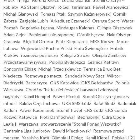
Płock
III liga
Korona Kielce
Lechia Gdańsk
Stomil Olsztyn -
kobiety
AS Stomil Olsztyn
R-Gol
terminarz
Paweł Alancewicz
Michał Glanowski
Tomasz Ptak
Szymon Kaźmierowski
Górnik
Zabrze
Zagłębie Lubin
Arkadiusz Czarnecki
Orange Sport
Warta
Poznań
Bogdanka Łęczna
Mindaugas Kalonas
Olimpia Olsztynek
Adam Zejer
Pamiętam i nie zapomnę
Górnik Łęczna
Naki Olsztyn
Cracovia
Błękitni Orneta
Piotr Klepczarek
MKS Korsze
Motor
Lubawa
Wojewódzki Puchar Polski
Flota Świnoujście
Hutnik
Kraków
rozmowa po meczu
Kolejarz Stróże
Olimpia Zambrów
Przedstawiamy rywala
Polonia Bydgoszcz
Granica Kętrzyn
Concordia Elbląg
Michał Trzeciakiewicz
Termalica Bruk-Bet
Nieciecza
Rozmowa po meczu
Sandecja Nowy Sącz
Wiktor
Biedrzycki
Bartoszyce
GKS Katowice
GKS Bełchatów
Polonia
Warszawa
Chodź w "biało-niebieskich" barwach i zdobywaj
nagrody!
Kamil Hempel
Paweł Piceluk
Stomil Olsztyn - juniorzy
młodsi
Raków Częstochowa
UKS SMS Łódź
Rafał Śledź
Radomiak
Radom
Paweł Kaczmarek
Stomil Travel
ŁKS Łódź
ŁKS Łomża
Rozwój Katowice
Piotr Darmochwał
Bez napinki
Odra Opole
Legia II Warszawa
stowarzyszenie "Stomil Ponad Wszystko"
Centralna Liga Juniorów
Dawid Mieczkowski
Rozmowa przed
meczem
Yasuhiro Katō
Olimpia II Elbląg
Kamil Kiereś
Polska U-21