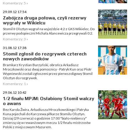
Komentarzy: 5 »
29.09.12 17:54
Zabójcza druga połowa, czyli rezerwy
wygrały w Wikielcu
Stomil II Olsztyn wygrał na wyjeździe 4:2 z GKS Wikielec. Do
przerwy podopieczni Michała Alancewicza przegrywali 0:2.
Komentarzy: 3 »
31.08.12 17:38
Stomil zgłosił do rozgrywek czterech
nowych zawodników
Bramkarz Krystian Burzyński, obrońca Arkadiusz
Mroczkowski oraz dwaj pomocnicy - Patryk Kun oraz Piotr
Wypniewski zostali zgłoszeni przez pierwszoligowy Stomil
Olsztyn do rozgrywek.
Komentarzy: 1 »
29.06.12 10:42
1/2 finału MPJM: Osłabiony Stomil walczy
o awans
Bez Karola Żwira, Arkadiusza Mroczkowskiego i Patryka
Kuna pojechali do Karczewa piłkarze Stomilu Olsztyn.
Dzisiaj (29 czerwca) o godzinie 17:00 "biało-niebiescy"
zmierzą się w rewanżowym meczu 1/2 finału mistrzostw
Polski z miejscowym Mazurem.