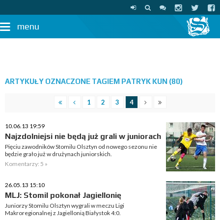
menu
ARTYKUŁY OZNACZONE TAGIEM PATRYK KUN (80)
1
2
3
4
10.06.13 19:59
Najzdolniejsi nie będą już grali w juniorach
Pięciu zawodników Stomilu Olsztyn od nowego sezonu nie
będzie grało już w drużynach juniorskich.
Komentarzy: 5 »
26.05.13 15:10
MLJ: Stomil pokonał Jagiellonię
Juniorzy Stomilu Olsztyn wygrali w meczu Ligi
Makroregionalnej z Jagiellonią Białystok 4:0.