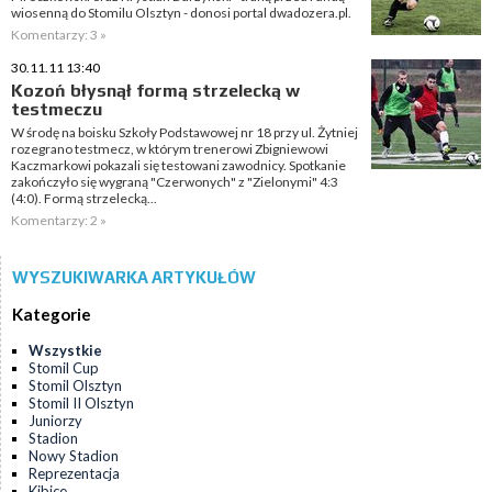
wiosenną do Stomilu Olsztyn - donosi portal dwadozera.pl.
Komentarzy: 3 »
30.11.11 13:40
Kozoń błysnął formą strzelecką w
testmeczu
W środę na boisku Szkoły Podstawowej nr 18 przy ul. Żytniej
rozegrano testmecz, w którym trenerowi Zbigniewowi
Kaczmarkowi pokazali się testowani zawodnicy. Spotkanie
zakończyło się wygraną "Czerwonych" z "Zielonymi" 4:3
(4:0). Formą strzelecką...
Komentarzy: 2 »
WYSZUKIWARKA ARTYKUŁÓW
Kategorie
Wszystkie
Stomil Cup
Stomil Olsztyn
Stomil II Olsztyn
Juniorzy
Stadion
Nowy Stadion
Reprezentacja
Kibice