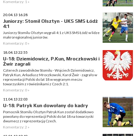
Komentarzy: 1 »
20.04.13 16:28
Juniorzy: Stomil Olsztyn - UKS SMS Łódź
4:1
Juniorzy Stomilu Olsztyn wygrali 4:1 z UKS SMS Łódź w lidze
makroregionalnej juniorów.
Komentarzy: 0 »
18.04.13 22:55
U-18: Dziemidowicz, P.Kun, Mroczkowski i
Żwir zagrali
Czterech zawodników Stomilu - Wojciech Dziemidowicz,
Patryk Kun, Arkadiusz Mroczkowski, Karol Żwir - zagrało w
reprezentacji Polski do lat 18 w wygranym meczu
towarzyskim z rówieśnikami z Czech 2:1.
Komentarzy: 0 »
11.04.13 22:03
U-18: Patryk Kun dowołany do kadry
Pomocnik Stomilu Olsztyn Patryk Kun został dodatkowo
powołany do reprezentacji Polski do lat 18 na towarzyski
dwumecz z reprezentacją Czech.
Komentarzy: 2 »