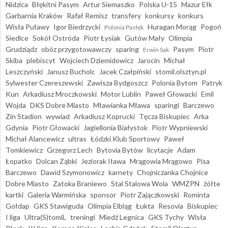
Nidzica
Błękitni Pasym
Artur Siemaszko
Polska U-15
Mazur Ełk
Garbarnia Kraków
Rafał Remisz
transfery
konkursy
konkurs
Wisła Puławy
Igor Biedrzycki
Huragan Morąg
Pogoń
Polonia Pasłęk
Siedlce
Sokół Ostróda
Piotr Łysiak
Gutów Mały
Olimpia
Grudziądz
obóz przygotowawczy
sparing
Pasym
Piotr
Erwin Sak
Skiba
plebiscyt
Wojciech Dziemidowicz
Jarocin
Michał
Leszczyński
Janusz Bucholc
Jacek Czałpiński
stomil.olsztyn.pl
Sylwester Czereszewski
Zawisza Bydgoszcz
Polonia Bytom
Patryk
Kun
Arkadiusz Mroczkowski
Motor Lublin
Paweł Głowacki
Emil
Wojda
DKS Dobre Miasto
Mławianka Mława
sparingi
Barczewo
Zin Stadion
wywiad
Arkadiusz Koprucki
Tęcza Biskupiec
Arka
Gdynia
Piotr Głowacki
Jagiellonia Białystok
Piotr Wypniewski
Michał Alancewicz
ultras
Łódzki Klub Sportowy
Paweł
Tomkiewicz
Grzegorz Lech
Bytovia Bytów
licytacje
Adam
Łopatko
Dolcan Ząbki
Jeziorak Iława
Mrągowia Mrągowo
Pisa
Barczewo
Dawid Szymonowicz
karnety
Chojniczanka Chojnice
Dobre Miasto
Zatoka Braniewo
Stal Stalowa Wola
WMZPN
żółte
kartki
Galeria Warmińska
sponsor
Piotr Zajączkowski
Rominta
Gołdap
GKS Stawiguda
Olimpia Elbląg
Łukta
Resovia
Biskupiec
I liga
Ultra(S)tomiL
treningi
Miedź Legnica
GKS Tychy
Wisła