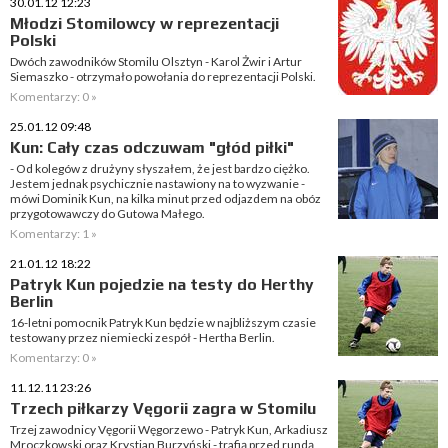
30.01.12 12:23
Młodzi Stomilowcy w reprezentacji
Polski
Dwóch zawodników Stomilu Olsztyn - Karol Żwir i Artur
Siemaszko - otrzymało powołania do reprezentacji Polski.
Komentarzy: 0 »
25.01.12 09:48
Kun: Cały czas odczuwam "głód piłki"
- Od kolegów z drużyny słyszałem, że jest bardzo ciężko.
Jestem jednak psychicznie nastawiony na to wyzwanie -
mówi Dominik Kun, na kilka minut przed odjazdem na obóz
przygotowawczy do Gutowa Małego.
Komentarzy: 1 »
21.01.12 18:22
Patryk Kun pojedzie na testy do Herthy
Berlin
16-letni pomocnik Patryk Kun będzie w najbliższym czasie
testowany przez niemiecki zespół - Hertha Berlin.
Komentarzy: 0 »
11.12.11 23:26
Trzech piłkarzy Vęgorii zagra w Stomilu
Trzej zawodnicy Vęgorii Węgorzewo - Patryk Kun, Arkadiusz
Mroczkowski oraz Krystian Burzyński - trafią przed rundą