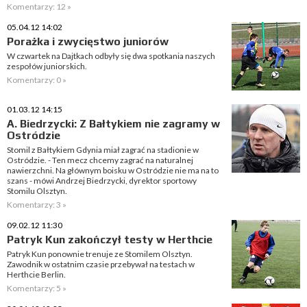
Komentarzy: 12 »
05.04.12 14:02
Porażka i zwycięstwo juniorów
W czwartek na Dajtkach odbyły się dwa spotkania naszych
zespołów juniorskich.
Komentarzy: 0 »
01.03.12 14:15
A. Biedrzycki: Z Bałtykiem nie zagramy w
Ostródzie
Stomil z Bałtykiem Gdynia miał zagrać na stadionie w
Ostródzie. - Ten mecz chcemy zagrać na naturalnej
nawierzchni. Na głównym boisku w Ostródzie nie ma na to
szans - mówi Andrzej Biedrzycki, dyrektor sportowy
Stomilu Olsztyn.
Komentarzy: 3 »
09.02.12 11:30
Patryk Kun zakończył testy w Herthcie
Patryk Kun ponownie trenuje ze Stomilem Olsztyn.
Zawodnik w ostatnim czasie przebywał na testach w
Herthcie Berlin.
Komentarzy: 5 »