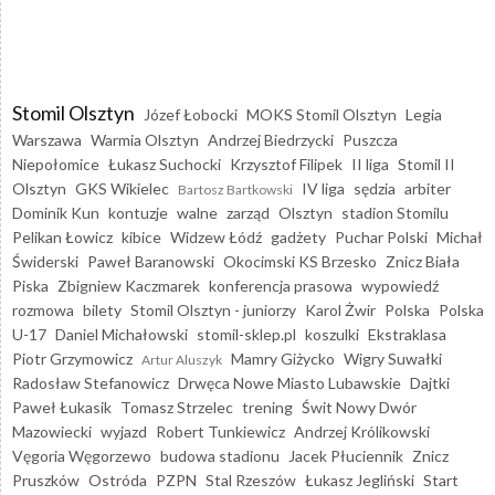
Stomil Olsztyn
Józef Łobocki
MOKS Stomil Olsztyn
Legia
Warszawa
Warmia Olsztyn
Andrzej Biedrzycki
Puszcza
Niepołomice
Łukasz Suchocki
Krzysztof Filipek
II liga
Stomil II
Olsztyn
GKS Wikielec
IV liga
sędzia
arbiter
Bartosz Bartkowski
Dominik Kun
kontuzje
walne
zarząd
Olsztyn
stadion Stomilu
Pelikan Łowicz
kibice
Widzew Łódź
gadżety
Puchar Polski
Michał
Świderski
Paweł Baranowski
Okocimski KS Brzesko
Znicz Biała
Piska
Zbigniew Kaczmarek
konferencja prasowa
wypowiedź
rozmowa
bilety
Stomil Olsztyn - juniorzy
Karol Żwir
Polska
Polska
U-17
Daniel Michałowski
stomil-sklep.pl
koszulki
Ekstraklasa
Piotr Grzymowicz
Mamry Giżycko
Wigry Suwałki
Artur Aluszyk
Radosław Stefanowicz
Drwęca Nowe Miasto Lubawskie
Dajtki
Paweł Łukasik
Tomasz Strzelec
trening
Świt Nowy Dwór
Mazowiecki
wyjazd
Robert Tunkiewicz
Andrzej Królikowski
Vęgoria Węgorzewo
budowa stadionu
Jacek Płuciennik
Znicz
Pruszków
Ostróda
PZPN
Stal Rzeszów
Łukasz Jegliński
Start