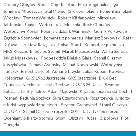
Chrobry Głogów
Stomil Cup
felieton
Makroregionalna Liga
Juniorów Młodszych
Stal Mielec
(S)krytym okiem
komentarz
Śląsk
Wrocław
Tomasz Wełnicki
Robert Kiłdanowicz
Mirosław
Jabłoński
Tomasz Wełna
Irakli Meschia
Ruch Chorzów
Wołodymyr Kowal
Polonia Lidzbark Warmiński
Górnik Polkowice
Zagłębie Sosnowiec
komentarz po meczu
Mariusz Borkowski
Rafał
Kujawa
Jarosław Ratajczak
Polsat Sport
Komentarz po meczu
MKS Kluczbork
Socios Stomil
Marek Maleszewski
Warta Sieradz
Jakub Mosakowski
Podbeskidzie Bielsko-Biała
Stomil Olsztyn -
koszykówka
Tomasz Asensky
Michał Kraszewski
Wołodymyr
Tanczyk
Ernest Dzięcioł
Adrian Stawski
Lukáš Kubáň
Kotwica
Kołobrzeg
GKS 1962 Jastrzębie
GKS Jastrzębie
Bruk-Bet
Termalica Nieciecza
Jakub Tecław
KKS 1925 Kalisz
Szymon
Sobczak
Liczby i fakty
Adam Majewski
Kącik bukmacherski
Lech II
Poznań
Radunia Stężyca
Skra Częstochowa
Rozgrzewka
juniorzy
młodsi
wypowiedź po meczu
Szymon Grabowski
Stomil Olsztyn -
CLJ U-17
Stomil Olsztyn - rocznik 2004
statystyki po meczu
Oceniamy piłkarzy Stomilu
Stomil Olsztyn - futsal
3. połowa
Piotr
Gurzęda