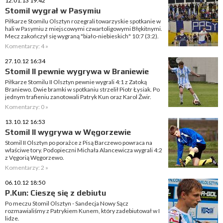
12.01.13 19:42
Stomil wygrał w Pasymiu
Piłkarze Stomilu Olsztyn rozegrali towarzyskie spotkanie w
hali w Pasymiu z miejscowymi czwartoligowymi Błękitnymi.
Mecz zakończył się wygraną "biało-niebieskich" 10:7 (3:2).
Komentarzy: 4 »
27.10.12 16:34
Stomil II pewnie wygrywa w Braniewie
Piłkarze Stomilu II Olsztyn pewnie wygrali 4:1 z Zatoką
Braniewo. Dwie bramki w spotkaniu strzelił Piotr Łysiak. Po
jednym trafieniu zanotowali Patryk Kun oraz Karol Żwir.
Komentarzy: 0 »
13.10.12 16:53
Stomil II wygrywa w Węgorzewie
Stomil II Olsztyn po porażce z Pisą Barczewo powraca na
właściwe tory. Podopieczni Michała Alancewicza wygrali 4:2
z Vęgorią Węgorzewo.
Komentarzy: 2 »
06.10.12 18:50
P.Kun: Cieszę się z debiutu
Po meczu Stomil Olsztyn - Sandecja Nowy Sącz
rozmawialiśmy z Patrykiem Kunem, który zadebiutował w I
lidze.