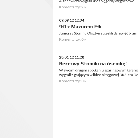
Alancewicza wygrali 4:2 z Vęgorią Węgorzewo.
Komentarzy: 2 »
09.09.12 12:34
9:0 z Mazurem Ełk
Juniorzy Stomilu Olsztyn strzelili dziewięć bra
Komentarzy: 0 »
28.01.12 11:28
Rezerwy Stomilu na ósemkę!
W swoim drugim spotkaniu sparingowym (grano 
wygrali z grającym w lidze okręgowej DKS-em Dob
Komentarzy: 0 »