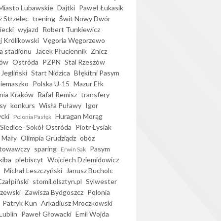
iasto Lubawskie
Dajtki
Paweł Łukasik
 Strzelec
trening
Świt Nowy Dwór
ecki
wyjazd
Robert Tunkiewicz
j Królikowski
Vęgoria Węgorzewo
 stadionu
Jacek Płuciennik
Znicz
ków
Ostróda
PZPN
Stal Rzeszów
Jegliński
Start Nidzica
Błękitni Pasym
Siemaszko
Polska U-15
Mazur Ełk
nia Kraków
Rafał Remisz
transfery
sy
konkurs
Wisła Puławy
Igor
ycki
Huragan Morąg
Polonia Pasłęk
Siedlce
Sokół Ostróda
Piotr Łysiak
 Mały
Olimpia Grudziądz
obóz
otowawczy
sparing
Pasym
Erwin Sak
kiba
plebiscyt
Wojciech Dziemidowicz
Michał Leszczyński
Janusz Bucholc
Czałpiński
stomil.olsztyn.pl
Sylwester
zewski
Zawisza Bydgoszcz
Polonia
Patryk Kun
Arkadiusz Mroczkowski
Lublin
Paweł Głowacki
Emil Wojda