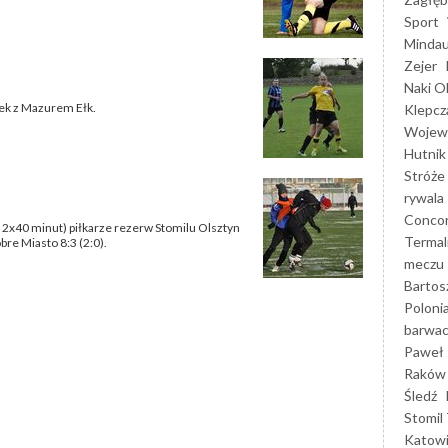
Sport
Mindau
Zejer
Naki O
mek z Mazurem Ełk.
Klepcz
Wojewó
Hutnik
Stróże
rywala
Concor
2x40 minut) piłkarze rezerw Stomilu Olsztyn
Termal
re Miasto 8:3 (2:0).
meczu
Bartos
Poloni
barwac
Paweł 
Raków
Śledź
Stomil 
Katow