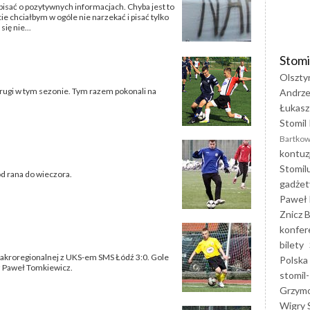
pisać o pozytywnych informacjach. Chyba jest to
 chciałbym w ogóle nie narzekać i pisać tylko
ię nie...
Stomi
Olszty
drugi w tym sezonie. Tym razem pokonali na
Andrze
Łukasz
Stomil 
Bartkow
kontuz
Stomil
od rana do wieczora.
gadżet
Paweł 
Znicz B
konfer
bilety
Makroregionalnej z UKS-em SMS Łódź 3:0. Gole
Polska
z Paweł Tomkiewicz.
stomil-
Grzym
Wigry 