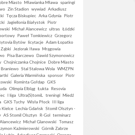
bre Miasto
Mławianka Mława
sparingi
ewo
Zin Stadion
wywiad
Arkadiusz
ki
Tęcza Biskupiec
Arka Gdynia
Piotr
cki
Jagiellonia Białystok
Piotr
ewski
Michał Alancewicz
ultras
Łódzki
portowy
Paweł Tomkiewicz
Grzegorz
Bytovia Bytów
licytacje
Adam Łopatko
 Ząbki
Jeziorak Iława
Mrągowia
wo
Pisa Barczewo
Dawid Szymonowicz
y
Chojniczanka Chojnice
Dobre Miasto
 Braniewo
Stal Stalowa Wola
WMZPN
artki
Galeria Warmińska
sponsor
Piotr
kowski
Rominta Gołdap
GKS
uda
Olimpia Elbląg
Łukta
Resovia
iec
I liga
Ultra(S)tomiL
treningi
Miedź
a
GKS Tychy
Wisła Płock
III liga
 Kielce
Lechia Gdańsk
Stomil Olsztyn -
y
AS Stomil Olsztyn
R-Gol
terminarz
Alancewicz
Michał Glanowski
Tomasz
Szymon Kaźmierowski
Górnik Zabrze
ie Lubin
Arkadiusz Czarnecki
Orange