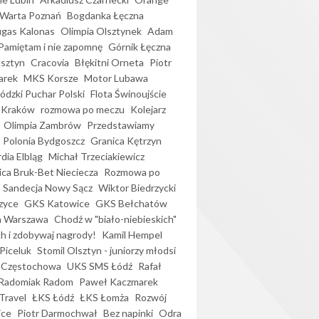
Warta Poznań
Bogdanka Łęczna
gas Kalonas
Olimpia Olsztynek
Adam
Pamiętam i nie zapomnę
Górnik Łęczna
lsztyn
Cracovia
Błękitni Orneta
Piotr
arek
MKS Korsze
Motor Lubawa
dzki Puchar Polski
Flota Świnoujście
 Kraków
rozmowa po meczu
Kolejarz
Olimpia Zambrów
Przedstawiamy
Polonia Bydgoszcz
Granica Kętrzyn
dia Elbląg
Michał Trzeciakiewicz
ica Bruk-Bet Nieciecza
Rozmowa po
Sandecja Nowy Sącz
Wiktor Biedrzycki
zyce
GKS Katowice
GKS Bełchatów
a Warszawa
Chodź w "biało-niebieskich"
h i zdobywaj nagrody!
Kamil Hempel
Piceluk
Stomil Olsztyn - juniorzy młodsi
 Częstochowa
UKS SMS Łódź
Rafał
Radomiak Radom
Paweł Kaczmarek
Travel
ŁKS Łódź
ŁKS Łomża
Rozwój
ice
Piotr Darmochwał
Bez napinki
Odra