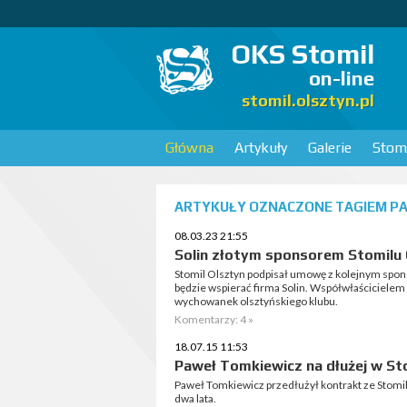
OKS Stomil
on-line
stomil.olsztyn.pl
Główna
Artykuły
Galerie
Stomi
ARTYKUŁY OZNACZONE TAGIEM PA
08.03.23 21:55
Solin złotym sponsorem Stomilu
Stomil Olsztyn podpisał umowę z kolejnym spo
będzie wspierać firma Solin. Współwłaściciele
wychowanek olsztyńskiego klubu.
Komentarzy: 4 »
18.07.15 11:53
Paweł Tomkiewicz na dłużej w St
Paweł Tomkiewicz przedłużył kontrakt ze Stom
dwa lata.