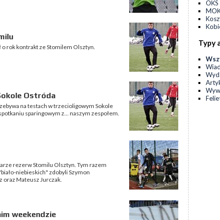
OKS 
MOKS
Kos
Kobi
milu
Typy 
o rok kontrakt ze Stomilem Olsztyn.
Wsz
Wia
Wyda
Arty
Wyw
Sokole Ostróda
Feli
zebywa na testach w trzecioligowym Sokole
spotkaniu sparingowym z... naszym zespołem.
łkarze rezerw Stomilu Olsztyn. Tym razem
 "biało-niebieskich" zdobyli Szymon
z oraz Mateusz Jurczak.
tnim weekendzie