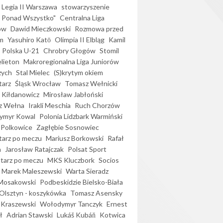
Legia II Warszawa
stowarzyszenie
l Ponad Wszystko"
Centralna Liga
ów
Dawid Mieczkowski
Rozmowa przed
m
Yasuhiro Katō
Olimpia II Elbląg
Kamil
Polska U-21
Chrobry Głogów
Stomil
elieton
Makroregionalna Liga Juniorów
zych
Stal Mielec
(S)krytym okiem
arz
Śląsk Wrocław
Tomasz Wełnicki
 Kiłdanowicz
Mirosław Jabłoński
z Wełna
Irakli Meschia
Ruch Chorzów
ymyr Kowal
Polonia Lidzbark Warmiński
 Polkowice
Zagłębie Sosnowiec
arz po meczu
Mariusz Borkowski
Rafał
a
Jarosław Ratajczak
Polsat Sport
arz po meczu
MKS Kluczbork
Socios
Marek Maleszewski
Warta Sieradz
Mosakowski
Podbeskidzie Bielsko-Biała
 Olsztyn - koszykówka
Tomasz Asensky
 Kraszewski
Wołodymyr Tanczyk
Ernest
ł
Adrian Stawski
Lukáš Kubáň
Kotwica