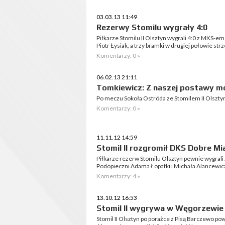
03.03.13 11:49
Rezerwy Stomilu wygrały 4:0
Piłkarze Stomilu II Olsztyn wygrali 4:0 z MKS-e
Piotr Łysiak, a trzy bramki w drugiej połowie str
Komentarzy: 0 »
06.02.13 21:11
Tomkiewicz: Z naszej postawy 
Po meczu Sokoła Ostróda ze Stomilem II Olsz
Komentarzy: 0 »
11.11.12 14:59
Stomil II rozgromił DKS Dobre Mi
Piłkarze rezerw Stomilu Olsztyn pewnie wygrali z
Podopieczni Adama Łopatki i Michała Alancewic
Komentarzy: 4 »
13.10.12 16:53
Stomil II wygrywa w Węgorzewie
Stomil II Olsztyn po porażce z Pisą Barczewo po