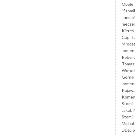
Opole
"Stomi
Junior
mecze
Kiereś
Cup
f
Młods
koment
Robert
Tomas
Wołod
Górnik
koment
Kujaw
Koment
Stomil
Jakub 
Stomil
Michał
Dzięcio