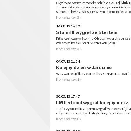
Ciężko po ostatnim weekendzie o sytuacji klubu 
zrozumiałe, skoro znowu przegrywamy. Osobiście
same pochwały. Niestety w tym momencie na to s
Komentarzy: 3 »
14.08.13 16:50
Stomil II wygrał ze Startem
Piłkarze rezerw Stomilu Olsztyn wygrali po raz 
własnym boisku Start Nidzica 4:0 (2:0).
Komentarzy: 3 »
04.07.13 21:34
Kolejny dzień w Jarocinie
W czwartek piłkarze Stomilu Olsztyn trenowali 
Komentarzy: 1 »
30.05.13 17:47
LMJ: Stomil wygrał kolejny mecz
Juniorzy Stomilu Olsztyn wygrali w meczu Ligi 
w tym meczu zdobyli Patryk Kun, Karol Żwir ora
Komentarzy: 0 »