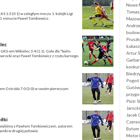
Nowe M
Tomasz
KS 1:3 (0:1) w zaległym meczu 1. kolejki Ligi
Mazowi
0. minucie Paweł Tomkiewicz.
Andrze
budowa
Prusz
lec
Łukasz 
z GKS-em Wikielec 3:4 (1:1). Gole dla "biało-
Artur 
awrocki oraz Paweł Tomkiewicz z rzutu karnego.
Garbar
konkur
Biedrz
Pogoń 
Gutów
ołem Ostróda 7:0 (3:0) w swoim pierwszym
przyg
Piotr S
Jarocin
Jacek 
łki
Czeres
awialiśmy z Pawłem Tomkiewiczem, autorem
Bytom
ramki w drugiej połowie.
Motor 