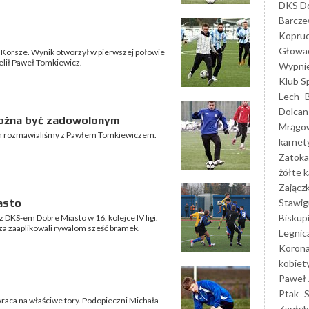
DKS Do
Barcz
Kopruc
Głowa
m Korsze. Wynik otworzył w pierwszej połowie
zelił Paweł Tomkiewicz.
Wypni
Klub S
Lech
Dolcan
można być zadowolonym
Mrągo
tyn rozmawialiśmy z Pawłem Tomkiewiczem.
karnet
Zatoka
żółte k
Zającz
Stawig
asto
Biskup
 DKS-em Dobre Miasto w 16. kolejce IV ligi.
za zaaplikowali rywalom sześć bramek.
Legnic
Korona
kobiet
Paweł 
Ptak
wraca na właściwe tory. Podopieczni Michała
Zagłęb