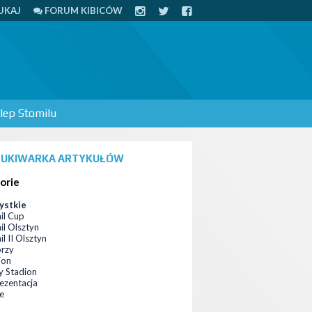
UKAJ
FORUM KIBICÓW
lep Stomilu
UKIWARKA ARTYKUŁÓW
orie
ystkie
il Cup
il Olsztyn
l II Olsztyn
orzy
ion
 Stadion
ezentacja
ce