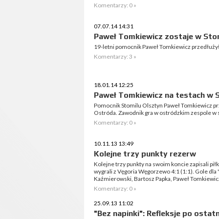
Komentarzy: 0 »
07.07.14 14:31
Paweł Tomkiewicz zostaje w Sto
19-letni pomocnik Paweł Tomkiewicz przedłużył 
Komentarzy: 3 »
18.01.14 12:25
Paweł Tomkiewicz na testach w 
Pomocnik Stomilu Olsztyn Paweł Tomkiewicz pr
Ostróda. Zawodnik gra w ostródzkim zespole w 
Komentarzy: 0 »
10.11.13 13:49
Kolejne trzy punkty rezerw
Kolejne trzy punkty na swoim koncie zapisali pi
wygrali z Vęgoria Węgorzewo 4:1 (1:1). Gole dla
Kaźmierowski, Bartosz Papka, Paweł Tomkiewic
Komentarzy: 0 »
25.09.13 11:02
"Bez napinki": Refleksje po osta