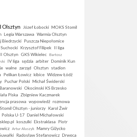
l Olsztyn
Józef Łobocki
MOKS Stomil
n
Legia Warszawa
Warmia Olsztyn
j Biedrzycki
Puszcza Niepołomice
 Suchocki
Krzysztof Filipek
II liga
II Olsztyn
GKS Wikielec
Bartosz
IV liga
sędzia
arbiter
Dominik Kun
ski
je
walne
zarząd
Olsztyn
stadion
u
Pelikan Łowicz
kibice
Widzew Łódź
y
Puchar Polski
Michał Świderski
Baranowski
Okocimski KS Brzesko
iała Piska
Zbigniew Kaczmarek
encja prasowa
wypowiedź
rozmowa
Stomil Olsztyn - juniorzy
Karol Żwir
Polska U-17
Daniel Michałowski
sklep.pl
koszulki
Ekstraklasa
Piotr
owicz
Mamry Giżycko
Artur Aluszyk
Suwałki
Radosław Stefanowicz
Drwęca