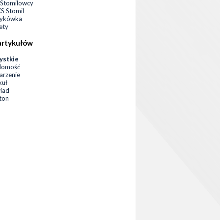
Stomilowcy
 Stomil
zykówka
ety
artykułów
ystkie
domość
rzenie
kuł
iad
eton