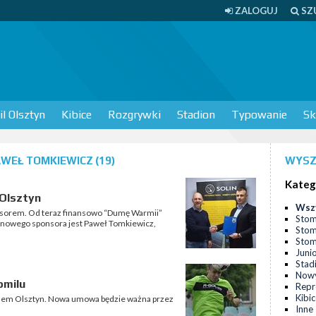
ZALOGUJ
SZ
l Olsztyn
Kibice
Rozgrywki
Stadion
Typowanie
Sk
WEŁ TOMKIEWICZ (19)
WYSZ
Kateg
 Olsztyn
Wsz
nsorem. Od teraz finansowo “Dumę Warmii”
Stom
m nowego sponsora jest Paweł Tomkiewicz,
Stom
Stomi
Juni
Stad
Nowy
omilu
Repr
Kibi
ilem Olsztyn. Nowa umowa będzie ważna przez
Inne