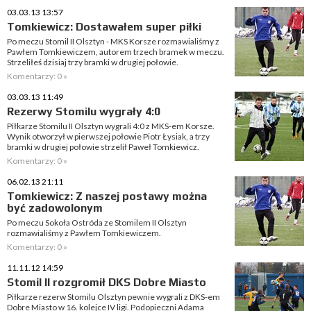
03.03.13 13:57
Tomkiewicz: Dostawałem super piłki
Po meczu Stomil II Olsztyn - MKS Korsze rozmawialiśmy z
Pawłem Tomkiewiczem, autorem trzech bramek w meczu.
Strzeliłeś dzisiaj trzy bramki w drugiej połowie.
Komentarzy: 0 »
03.03.13 11:49
Rezerwy Stomilu wygrały 4:0
Piłkarze Stomilu II Olsztyn wygrali 4:0 z MKS-em Korsze.
Wynik otworzył w pierwszej połowie Piotr Łysiak, a trzy
bramki w drugiej połowie strzelił Paweł Tomkiewicz.
Komentarzy: 0 »
06.02.13 21:11
Tomkiewicz: Z naszej postawy można
być zadowolonym
Po meczu Sokoła Ostróda ze Stomilem II Olsztyn
rozmawialiśmy z Pawłem Tomkiewiczem.
Komentarzy: 0 »
11.11.12 14:59
Stomil II rozgromił DKS Dobre Miasto
Piłkarze rezerw Stomilu Olsztyn pewnie wygrali z DKS-em
Dobre Miasto w 16. kolejce IV ligi. Podopieczni Adama