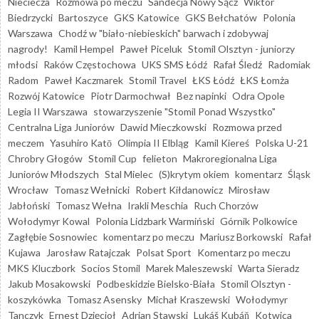
Nieciecza
Rozmowa po meczu
Sandecja Nowy Sącz
Wiktor
Biedrzycki
Bartoszyce
GKS Katowice
GKS Bełchatów
Polonia
Warszawa
Chodź w "biało-niebieskich" barwach i zdobywaj
nagrody!
Kamil Hempel
Paweł Piceluk
Stomil Olsztyn - juniorzy
młodsi
Raków Częstochowa
UKS SMS Łódź
Rafał Śledź
Radomiak
Radom
Paweł Kaczmarek
Stomil Travel
ŁKS Łódź
ŁKS Łomża
Rozwój Katowice
Piotr Darmochwał
Bez napinki
Odra Opole
Legia II Warszawa
stowarzyszenie "Stomil Ponad Wszystko"
Centralna Liga Juniorów
Dawid Mieczkowski
Rozmowa przed
meczem
Yasuhiro Katō
Olimpia II Elbląg
Kamil Kiereś
Polska U-21
Chrobry Głogów
Stomil Cup
felieton
Makroregionalna Liga
Juniorów Młodszych
Stal Mielec
(S)krytym okiem
komentarz
Śląsk
Wrocław
Tomasz Wełnicki
Robert Kiłdanowicz
Mirosław
Jabłoński
Tomasz Wełna
Irakli Meschia
Ruch Chorzów
Wołodymyr Kowal
Polonia Lidzbark Warmiński
Górnik Polkowice
Zagłębie Sosnowiec
komentarz po meczu
Mariusz Borkowski
Rafał
Kujawa
Jarosław Ratajczak
Polsat Sport
Komentarz po meczu
MKS Kluczbork
Socios Stomil
Marek Maleszewski
Warta Sieradz
Jakub Mosakowski
Podbeskidzie Bielsko-Biała
Stomil Olsztyn -
koszykówka
Tomasz Asensky
Michał Kraszewski
Wołodymyr
Tanczyk
Ernest Dzięcioł
Adrian Stawski
Lukáš Kubáň
Kotwica