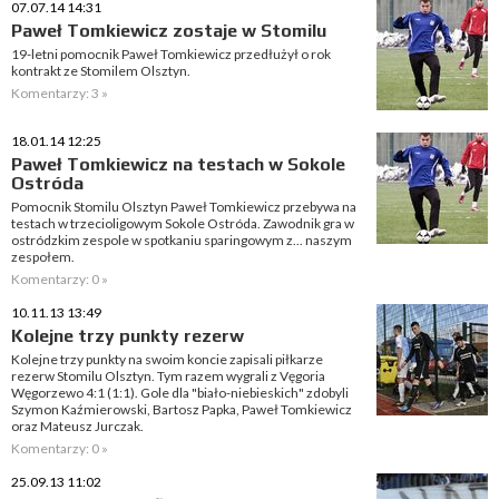
07.07.14 14:31
Paweł Tomkiewicz zostaje w Stomilu
19-letni pomocnik Paweł Tomkiewicz przedłużył o rok
kontrakt ze Stomilem Olsztyn.
Komentarzy: 3 »
18.01.14 12:25
Paweł Tomkiewicz na testach w Sokole
Ostróda
Pomocnik Stomilu Olsztyn Paweł Tomkiewicz przebywa na
testach w trzecioligowym Sokole Ostróda. Zawodnik gra w
ostródzkim zespole w spotkaniu sparingowym z... naszym
zespołem.
Komentarzy: 0 »
10.11.13 13:49
Kolejne trzy punkty rezerw
Kolejne trzy punkty na swoim koncie zapisali piłkarze
rezerw Stomilu Olsztyn. Tym razem wygrali z Vęgoria
Węgorzewo 4:1 (1:1). Gole dla "biało-niebieskich" zdobyli
Szymon Kaźmierowski, Bartosz Papka, Paweł Tomkiewicz
oraz Mateusz Jurczak.
Komentarzy: 0 »
25.09.13 11:02