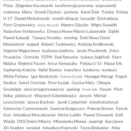
Piska
Zbigniew Kaczmarek
konferencja prasowa
wypowiedź
rozmowa
bilety
Stomil Olsztyn - juniorzy
Karol Żwir
Polska
Polska
U-17
Daniel Michałowski
stomil-sklep.pl
koszulki
Ekstraklasa
Piotr Grzymowicz
Mamry Giżycko
Wigry Suwałki
Artur Aluszyk
Radosław Stefanowicz
Drwęca Nowe Miasto Lubawskie
Dajtki
Paweł Łukasik
Tomasz Strzelec
trening
Świt Nowy Dwór
Mazowiecki
wyjazd
Robert Tunkiewicz
Andrzej Królikowski
Vęgoria Węgorzewo
budowa stadionu
Jacek Płuciennik
Znicz
Pruszków
Ostróda
PZPN
Stal Rzeszów
Łukasz Jegliński
Start
Nidzica
Błękitni Pasym
Artur Siemaszko
Polska U-15
Mazur Ełk
Garbarnia Kraków
Rafał Remisz
transfery
konkursy
konkurs
Wisła Puławy
Igor Biedrzycki
Huragan Morąg
Pogoń
Polonia Pasłęk
Siedlce
Sokół Ostróda
Piotr Łysiak
Gutów Mały
Olimpia
Grudziądz
obóz przygotowawczy
sparing
Pasym
Piotr
Erwin Sak
Skiba
plebiscyt
Wojciech Dziemidowicz
Jarocin
Michał
Leszczyński
Janusz Bucholc
Jacek Czałpiński
stomil.olsztyn.pl
Sylwester Czereszewski
Zawisza Bydgoszcz
Polonia Bytom
Patryk
Kun
Arkadiusz Mroczkowski
Motor Lublin
Paweł Głowacki
Emil
Wojda
DKS Dobre Miasto
Mławianka Mława
sparingi
Barczewo
Zin Stadion
wywiad
Arkadiusz Koprucki
Tęcza Biskupiec
Arka