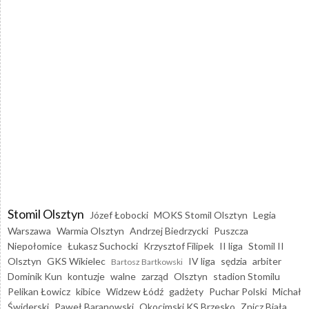
Stomil Olsztyn
Józef Łobocki
MOKS Stomil Olsztyn
Legia
Warszawa
Warmia Olsztyn
Andrzej Biedrzycki
Puszcza
Niepołomice
Łukasz Suchocki
Krzysztof Filipek
II liga
Stomil II
Olsztyn
GKS Wikielec
IV liga
sędzia
arbiter
Bartosz Bartkowski
Dominik Kun
kontuzje
walne
zarząd
Olsztyn
stadion Stomilu
Pelikan Łowicz
kibice
Widzew Łódź
gadżety
Puchar Polski
Michał
Świderski
Paweł Baranowski
Okocimski KS Brzesko
Znicz Biała