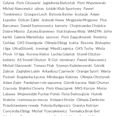
Gdynia
Piotr Głowacki
Jagiellonia Białystok
Piotr Wypniewski
Michał Alancewicz
ultras
Łódzki Klub Sportowy
Paweł
Tomkiewicz
Grzegorz Lech
Bytovia Bytów
licytacje
Adam
Łopatko
Dolcan Ząbki
Jeziorak Iława
Mrągowia Mrągowo
Pisa
Barczewo
Dawid Szymonowicz
karnety
Chojniczanka Chojnice
Dobre Miasto
Zatoka Braniewo
Stal Stalowa Wola
WMZPN
żółte
kartki
Galeria Warmińska
sponsor
Piotr Zajączkowski
Rominta
Gołdap
GKS Stawiguda
Olimpia Elbląg
Łukta
Resovia
Biskupiec
I liga
Ultra(S)tomiL
treningi
Miedź Legnica
GKS Tychy
Wisła
Płock
III liga
Korona Kielce
Lechia Gdańsk
Stomil Olsztyn -
kobiety
AS Stomil Olsztyn
R-Gol
terminarz
Paweł Alancewicz
Michał Glanowski
Tomasz Ptak
Szymon Kaźmierowski
Górnik
Zabrze
Zagłębie Lubin
Arkadiusz Czarnecki
Orange Sport
Warta
Poznań
Bogdanka Łęczna
Mindaugas Kalonas
Olimpia Olsztynek
Adam Zejer
Pamiętam i nie zapomnę
Górnik Łęczna
Naki Olsztyn
Cracovia
Błękitni Orneta
Piotr Klepczarek
MKS Korsze
Motor
Lubawa
Wojewódzki Puchar Polski
Flota Świnoujście
Hutnik
Kraków
rozmowa po meczu
Kolejarz Stróże
Olimpia Zambrów
Przedstawiamy rywala
Polonia Bydgoszcz
Granica Kętrzyn
Concordia Elbląg
Michał Trzeciakiewicz
Termalica Bruk-Bet