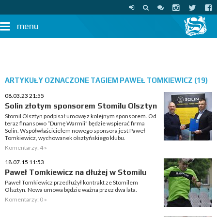
menu
ARTYKUŁY OZNACZONE TAGIEM PAWEŁ TOMKIEWICZ (19)
08.03.23 21:55
Solin złotym sponsorem Stomilu Olsztyn
Stomil Olsztyn podpisał umowę z kolejnym sponsorem. Od
teraz finansowo “Dumę Warmii” będzie wspierać firma
Solin. Współwłaścicielem nowego sponsora jest Paweł
Tomkiewicz, wychowanek olsztyńskiego klubu.
Komentarzy: 4 »
18.07.15 11:53
Paweł Tomkiewicz na dłużej w Stomilu
Paweł Tomkiewicz przedłużył kontrakt ze Stomilem
Olsztyn. Nowa umowa będzie ważna przez dwa lata.
Komentarzy: 0 »