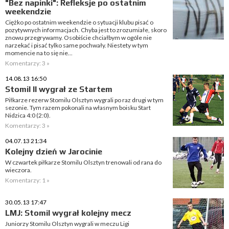
"Bez napinki": Refleksje po ostatnim
weekendzie
Ciężko po ostatnim weekendzie o sytuacji klubu pisać o
pozytywnych informacjach. Chyba jest to zrozumiałe, skoro
znowu przegrywamy. Osobiście chciałbym w ogóle nie
narzekać i pisać tylko same pochwały. Niestety w tym
momencie na to się nie...
Komentarzy: 3 »
14.08.13 16:50
Stomil II wygrał ze Startem
Piłkarze rezerw Stomilu Olsztyn wygrali po raz drugi w tym
sezonie. Tym razem pokonali na własnym boisku Start
Nidzica 4:0 (2:0).
Komentarzy: 3 »
04.07.13 21:34
Kolejny dzień w Jarocinie
W czwartek piłkarze Stomilu Olsztyn trenowali od rana do
wieczora.
Komentarzy: 1 »
30.05.13 17:47
LMJ: Stomil wygrał kolejny mecz
Juniorzy Stomilu Olsztyn wygrali w meczu Ligi