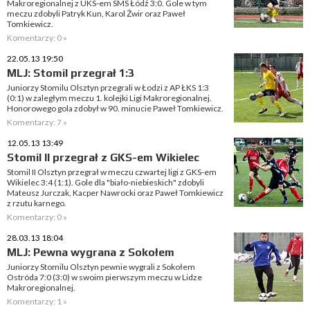
Makroregionalnej z UKS-em SMS Łódź 3:0. Gole w tym
meczu zdobyli Patryk Kun, Karol Żwir oraz Paweł
Tomkiewicz.
Komentarzy: 0 »
22.05.13 19:50
MLJ: Stomil przegrał 1:3
Juniorzy Stomilu Olsztyn przegrali w Łodzi z AP ŁKS 1:3
(0:1) w zaległym meczu 1. kolejki Ligi Makroregionalnej.
Honorowego gola zdobył w 90. minucie Paweł Tomkiewicz.
Komentarzy: 7 »
12.05.13 13:49
Stomil II przegrał z GKS-em Wikielec
Stomil II Olsztyn przegrał w meczu czwartej ligi z GKS-em
Wikielec 3:4 (1:1). Gole dla "biało-niebieskich" zdobyli
Mateusz Jurczak, Kacper Nawrocki oraz Paweł Tomkiewicz
z rzutu karnego.
Komentarzy: 0 »
28.03.13 18:04
MLJ: Pewna wygrana z Sokołem
Juniorzy Stomilu Olsztyn pewnie wygrali z Sokołem
Ostróda 7:0 (3:0) w swoim pierwszym meczu w Lidze
Makroregionalnej.
Komentarzy: 1 »