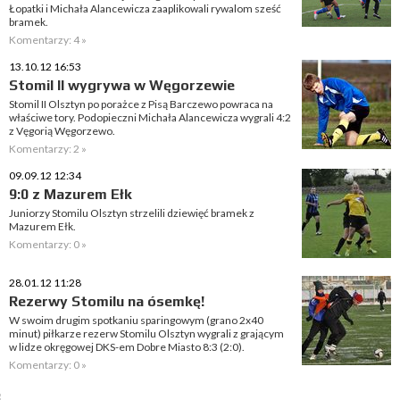
Łopatki i Michała Alancewicza zaaplikowali rywalom sześć
bramek.
Komentarzy: 4 »
13.10.12 16:53
Stomil II wygrywa w Węgorzewie
Stomil II Olsztyn po porażce z Pisą Barczewo powraca na
właściwe tory. Podopieczni Michała Alancewicza wygrali 4:2
z Vęgorią Węgorzewo.
Komentarzy: 2 »
09.09.12 12:34
9:0 z Mazurem Ełk
Juniorzy Stomilu Olsztyn strzelili dziewięć bramek z
Mazurem Ełk.
Komentarzy: 0 »
28.01.12 11:28
Rezerwy Stomilu na ósemkę!
W swoim drugim spotkaniu sparingowym (grano 2x40
minut) piłkarze rezerw Stomilu Olsztyn wygrali z grającym
w lidze okręgowej DKS-em Dobre Miasto 8:3 (2:0).
Komentarzy: 0 »