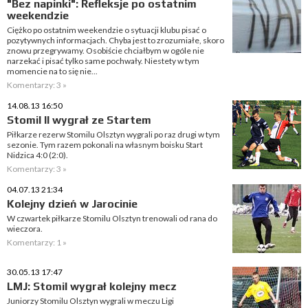
"Bez napinki": Refleksje po ostatnim
weekendzie
Ciężko po ostatnim weekendzie o sytuacji klubu pisać o
pozytywnych informacjach. Chyba jest to zrozumiałe, skoro
znowu przegrywamy. Osobiście chciałbym w ogóle nie
narzekać i pisać tylko same pochwały. Niestety w tym
momencie na to się nie...
Komentarzy: 3 »
14.08.13 16:50
Stomil II wygrał ze Startem
Piłkarze rezerw Stomilu Olsztyn wygrali po raz drugi w tym
sezonie. Tym razem pokonali na własnym boisku Start
Nidzica 4:0 (2:0).
Komentarzy: 3 »
04.07.13 21:34
Kolejny dzień w Jarocinie
W czwartek piłkarze Stomilu Olsztyn trenowali od rana do
wieczora.
Komentarzy: 1 »
30.05.13 17:47
LMJ: Stomil wygrał kolejny mecz
Juniorzy Stomilu Olsztyn wygrali w meczu Ligi