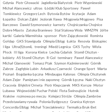
Gdynia
Piotr Głowacki
Jagiellonia Białystok
Piotr Wypniewski
Michał Alancewicz
ultras
Łódzki Klub Sportowy
Paweł
Tomkiewicz
Grzegorz Lech
Bytovia Bytów
licytacje
Adam
Łopatko
Dolcan Ząbki
Jeziorak Iława
Mrągowia Mrągowo
Pisa
Barczewo
Dawid Szymonowicz
karnety
Chojniczanka Chojnice
Dobre Miasto
Zatoka Braniewo
Stal Stalowa Wola
WMZPN
żółte
kartki
Galeria Warmińska
sponsor
Piotr Zajączkowski
Rominta
Gołdap
GKS Stawiguda
Olimpia Elbląg
Łukta
Resovia
Biskupiec
I liga
Ultra(S)tomiL
treningi
Miedź Legnica
GKS Tychy
Wisła
Płock
III liga
Korona Kielce
Lechia Gdańsk
Stomil Olsztyn -
kobiety
AS Stomil Olsztyn
R-Gol
terminarz
Paweł Alancewicz
Michał Glanowski
Tomasz Ptak
Szymon Kaźmierowski
Górnik
Zabrze
Zagłębie Lubin
Arkadiusz Czarnecki
Orange Sport
Warta
Poznań
Bogdanka Łęczna
Mindaugas Kalonas
Olimpia Olsztynek
Adam Zejer
Pamiętam i nie zapomnę
Górnik Łęczna
Naki Olsztyn
Cracovia
Błękitni Orneta
Piotr Klepczarek
MKS Korsze
Motor
Lubawa
Wojewódzki Puchar Polski
Flota Świnoujście
Hutnik
Kraków
rozmowa po meczu
Kolejarz Stróże
Olimpia Zambrów
Przedstawiamy rywala
Polonia Bydgoszcz
Granica Kętrzyn
Concordia Elbląg
Michał Trzeciakiewicz
Termalica Bruk-Bet