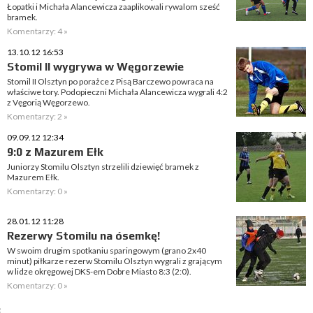
Łopatki i Michała Alancewicza zaaplikowali rywalom sześć
bramek.
Komentarzy: 4 »
13.10.12 16:53
Stomil II wygrywa w Węgorzewie
Stomil II Olsztyn po porażce z Pisą Barczewo powraca na
właściwe tory. Podopieczni Michała Alancewicza wygrali 4:2
z Vęgorią Węgorzewo.
Komentarzy: 2 »
09.09.12 12:34
9:0 z Mazurem Ełk
Juniorzy Stomilu Olsztyn strzelili dziewięć bramek z
Mazurem Ełk.
Komentarzy: 0 »
28.01.12 11:28
Rezerwy Stomilu na ósemkę!
W swoim drugim spotkaniu sparingowym (grano 2x40
minut) piłkarze rezerw Stomilu Olsztyn wygrali z grającym
w lidze okręgowej DKS-em Dobre Miasto 8:3 (2:0).
Komentarzy: 0 »