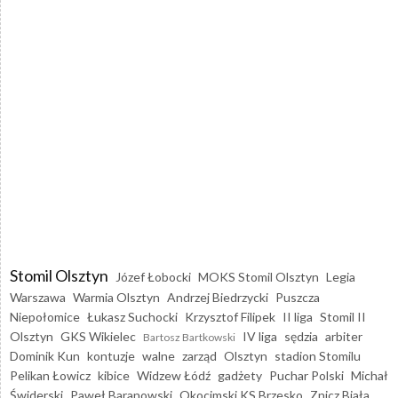
Stomil Olsztyn
Józef Łobocki
MOKS Stomil Olsztyn
Legia
Warszawa
Warmia Olsztyn
Andrzej Biedrzycki
Puszcza
Niepołomice
Łukasz Suchocki
Krzysztof Filipek
II liga
Stomil II
Olsztyn
GKS Wikielec
IV liga
sędzia
arbiter
Bartosz Bartkowski
Dominik Kun
kontuzje
walne
zarząd
Olsztyn
stadion Stomilu
Pelikan Łowicz
kibice
Widzew Łódź
gadżety
Puchar Polski
Michał
Świderski
Paweł Baranowski
Okocimski KS Brzesko
Znicz Biała