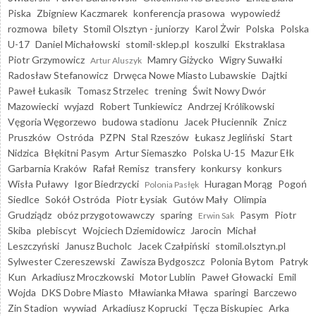
Piska
Zbigniew Kaczmarek
konferencja prasowa
wypowiedź
rozmowa
bilety
Stomil Olsztyn - juniorzy
Karol Żwir
Polska
Polska
U-17
Daniel Michałowski
stomil-sklep.pl
koszulki
Ekstraklasa
Piotr Grzymowicz
Mamry Giżycko
Wigry Suwałki
Artur Aluszyk
Radosław Stefanowicz
Drwęca Nowe Miasto Lubawskie
Dajtki
Paweł Łukasik
Tomasz Strzelec
trening
Świt Nowy Dwór
Mazowiecki
wyjazd
Robert Tunkiewicz
Andrzej Królikowski
Vęgoria Węgorzewo
budowa stadionu
Jacek Płuciennik
Znicz
Pruszków
Ostróda
PZPN
Stal Rzeszów
Łukasz Jegliński
Start
Nidzica
Błękitni Pasym
Artur Siemaszko
Polska U-15
Mazur Ełk
Garbarnia Kraków
Rafał Remisz
transfery
konkursy
konkurs
Wisła Puławy
Igor Biedrzycki
Huragan Morąg
Pogoń
Polonia Pasłęk
Siedlce
Sokół Ostróda
Piotr Łysiak
Gutów Mały
Olimpia
Grudziądz
obóz przygotowawczy
sparing
Pasym
Piotr
Erwin Sak
Skiba
plebiscyt
Wojciech Dziemidowicz
Jarocin
Michał
Leszczyński
Janusz Bucholc
Jacek Czałpiński
stomil.olsztyn.pl
Sylwester Czereszewski
Zawisza Bydgoszcz
Polonia Bytom
Patryk
Kun
Arkadiusz Mroczkowski
Motor Lublin
Paweł Głowacki
Emil
Wojda
DKS Dobre Miasto
Mławianka Mława
sparingi
Barczewo
Zin Stadion
wywiad
Arkadiusz Koprucki
Tęcza Biskupiec
Arka