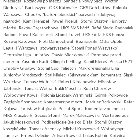
Nieciecza
Rozmowa po meczu
Sandecja Nowy Sącz
Wiktor
Biedrzycki
Bartoszyce
GKS Katowice
GKS Bełchatów
Polonia
Warszawa
Chodź w "biało-niebieskich" barwach i zdobywaj
nagrody!
Kamil Hempel
Paweł Piceluk
Stomil Olsztyn - juniorzy
młodsi
Raków Częstochowa
UKS SMS Łódź
Rafał Śledź
Radomiak
Radom
Paweł Kaczmarek
Stomil Travel
ŁKS Łódź
ŁKS Łomża
Rozwój Katowice
Piotr Darmochwał
Bez napinki
Odra Opole
Legia II Warszawa
stowarzyszenie "Stomil Ponad Wszystko"
Centralna Liga Juniorów
Dawid Mieczkowski
Rozmowa przed
meczem
Yasuhiro Katō
Olimpia II Elbląg
Kamil Kiereś
Polska U-21
Chrobry Głogów
Stomil Cup
felieton
Makroregionalna Liga
Juniorów Młodszych
Stal Mielec
(S)krytym okiem
komentarz
Śląsk
Wrocław
Tomasz Wełnicki
Robert Kiłdanowicz
Mirosław
Jabłoński
Tomasz Wełna
Irakli Meschia
Ruch Chorzów
Wołodymyr Kowal
Polonia Lidzbark Warmiński
Górnik Polkowice
Zagłębie Sosnowiec
komentarz po meczu
Mariusz Borkowski
Rafał
Kujawa
Jarosław Ratajczak
Polsat Sport
Komentarz po meczu
MKS Kluczbork
Socios Stomil
Marek Maleszewski
Warta Sieradz
Jakub Mosakowski
Podbeskidzie Bielsko-Biała
Stomil Olsztyn -
koszykówka
Tomasz Asensky
Michał Kraszewski
Wołodymyr
Tanczyk
Ernest Dzięcioł
Adrian Stawski
Lukáš Kubáň
Kotwica