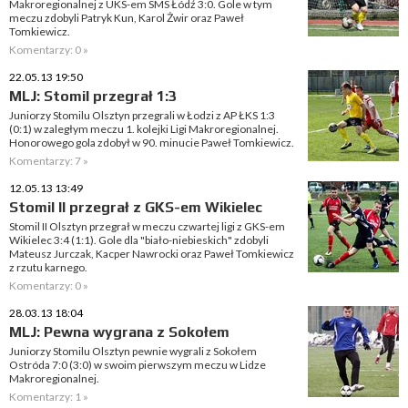
Makroregionalnej z UKS-em SMS Łódź 3:0. Gole w tym
meczu zdobyli Patryk Kun, Karol Żwir oraz Paweł
Tomkiewicz.
Komentarzy: 0 »
22.05.13 19:50
MLJ: Stomil przegrał 1:3
Juniorzy Stomilu Olsztyn przegrali w Łodzi z AP ŁKS 1:3
(0:1) w zaległym meczu 1. kolejki Ligi Makroregionalnej.
Honorowego gola zdobył w 90. minucie Paweł Tomkiewicz.
Komentarzy: 7 »
12.05.13 13:49
Stomil II przegrał z GKS-em Wikielec
Stomil II Olsztyn przegrał w meczu czwartej ligi z GKS-em
Wikielec 3:4 (1:1). Gole dla "biało-niebieskich" zdobyli
Mateusz Jurczak, Kacper Nawrocki oraz Paweł Tomkiewicz
z rzutu karnego.
Komentarzy: 0 »
28.03.13 18:04
MLJ: Pewna wygrana z Sokołem
Juniorzy Stomilu Olsztyn pewnie wygrali z Sokołem
Ostróda 7:0 (3:0) w swoim pierwszym meczu w Lidze
Makroregionalnej.
Komentarzy: 1 »