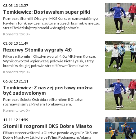
03.03.13 13:57
Tomkiewicz: Dostawałem super piłki
Po meczu Stomil II Olsztyn - MKS Korsze rozmawialiśmy z
Pawłem Tomkiewiczem, autorem trzech bramek w meczu.
Strzeliłeś dzisiaj trzy bramki w drugiej połowie.
Komentarzy: 0 »
03.03.13 11:49
Rezerwy Stomilu wygrały 4:0
Piłkarze Stomilu II Olsztyn wygrali 4:0 z MKS-em Korsze.
Wynik otworzył w pierwszej połowie Piotr Łysiak, a trzy
bramki w drugiej połowie strzelił Paweł Tomkiewicz.
Komentarzy: 0 »
06.02.13 21:11
Tomkiewicz: Z naszej postawy można
być zadowolonym
Po meczu Sokoła Ostróda ze Stomilem II Olsztyn
rozmawialiśmy z Pawłem Tomkiewiczem.
Komentarzy: 0 »
11.11.12 14:59
Stomil II rozgromił DKS Dobre Miasto
Piłkarze rezerw Stomilu Olsztyn pewnie wygrali z DKS-em
Dobre Miasto w 16. kolejce IV ligi. Podopieczni Adama