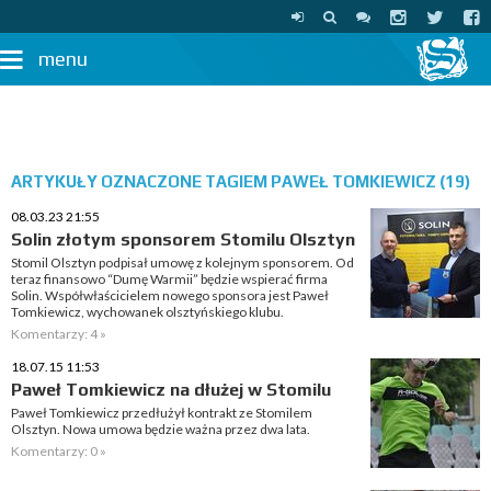
menu
ARTYKUŁY OZNACZONE TAGIEM PAWEŁ TOMKIEWICZ (19)
08.03.23 21:55
Solin złotym sponsorem Stomilu Olsztyn
Stomil Olsztyn podpisał umowę z kolejnym sponsorem. Od
teraz finansowo “Dumę Warmii” będzie wspierać firma
Solin. Współwłaścicielem nowego sponsora jest Paweł
Tomkiewicz, wychowanek olsztyńskiego klubu.
Komentarzy: 4 »
18.07.15 11:53
Paweł Tomkiewicz na dłużej w Stomilu
Paweł Tomkiewicz przedłużył kontrakt ze Stomilem
Olsztyn. Nowa umowa będzie ważna przez dwa lata.
Komentarzy: 0 »