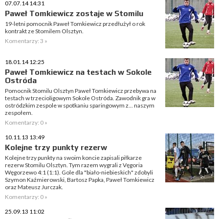
07.07.14 14:31
Paweł Tomkiewicz zostaje w Stomilu
19-letni pomocnik Paweł Tomkiewicz przedłużył o rok
kontrakt ze Stomilem Olsztyn.
Komentarzy: 3 »
18.01.14 12:25
Paweł Tomkiewicz na testach w Sokole
Ostróda
Pomocnik Stomilu Olsztyn Paweł Tomkiewicz przebywa na
testach w trzecioligowym Sokole Ostróda. Zawodnik gra w
ostródzkim zespole w spotkaniu sparingowym z... naszym
zespołem.
Komentarzy: 0 »
10.11.13 13:49
Kolejne trzy punkty rezerw
Kolejne trzy punkty na swoim koncie zapisali piłkarze
rezerw Stomilu Olsztyn. Tym razem wygrali z Vęgoria
Węgorzewo 4:1 (1:1). Gole dla "biało-niebieskich" zdobyli
Szymon Kaźmierowski, Bartosz Papka, Paweł Tomkiewicz
oraz Mateusz Jurczak.
Komentarzy: 0 »
25.09.13 11:02