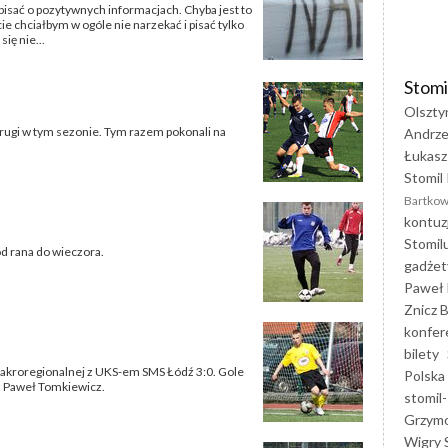
pisać o pozytywnych informacjach. Chyba jest to
 chciałbym w ogóle nie narzekać i pisać tylko
ię nie...
Stomi
Olszty
drugi w tym sezonie. Tym razem pokonali na
Andrze
Łukasz
Stomil 
Bartkow
kontuz
Stomil
od rana do wieczora.
gadżet
Paweł 
Znicz B
konfer
bilety
Makroregionalnej z UKS-em SMS Łódź 3:0. Gole
Polska
z Paweł Tomkiewicz.
stomil-
Grzym
Wigry 