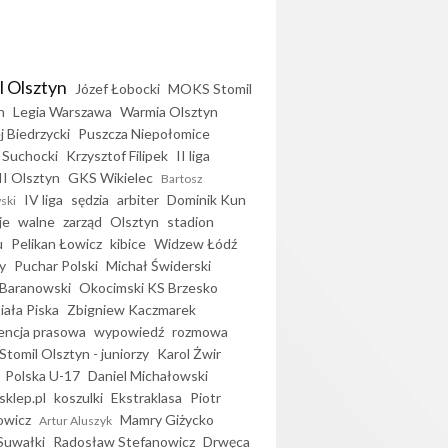
l Olsztyn
Józef Łobocki
MOKS Stomil
n
Legia Warszawa
Warmia Olsztyn
j Biedrzycki
Puszcza Niepołomice
 Suchocki
Krzysztof Filipek
II liga
II Olsztyn
GKS Wikielec
Bartosz
IV liga
sędzia
arbiter
Dominik Kun
ski
je
walne
zarząd
Olsztyn
stadion
u
Pelikan Łowicz
kibice
Widzew Łódź
y
Puchar Polski
Michał Świderski
Baranowski
Okocimski KS Brzesko
iała Piska
Zbigniew Kaczmarek
encja prasowa
wypowiedź
rozmowa
Stomil Olsztyn - juniorzy
Karol Żwir
Polska U-17
Daniel Michałowski
sklep.pl
koszulki
Ekstraklasa
Piotr
owicz
Mamry Giżycko
Artur Aluszyk
Suwałki
Radosław Stefanowicz
Drwęca