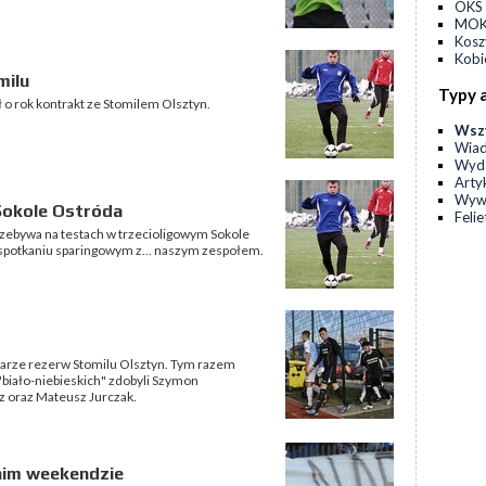
OKS 
MOKS
Kos
Kobi
milu
Typy 
o rok kontrakt ze Stomilem Olsztyn.
Wsz
Wia
Wyda
Arty
Wyw
Sokole Ostróda
Feli
zebywa na testach w trzecioligowym Sokole
spotkaniu sparingowym z... naszym zespołem.
łkarze rezerw Stomilu Olsztyn. Tym razem
 "biało-niebieskich" zdobyli Szymon
z oraz Mateusz Jurczak.
tnim weekendzie