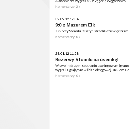
Alancewicza wygrali 4:2 z Vęgorią Węgorzewo.
Komentarzy: 2 »
09.09.12 12:34
9:0 z Mazurem Ełk
Juniorzy Stomilu Olsztyn strzelili dziewięć bra
Komentarzy: 0 »
28.01.12 11:28
Rezerwy Stomilu na ósemkę!
W swoim drugim spotkaniu sparingowym (grano 
wygrali z grającym w lidze okręgowej DKS-em Dob
Komentarzy: 0 »