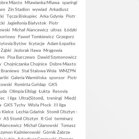
bre Miasto
Mławianka Mława
sparingi
ewo
Zin Stadion
wywiad
Arkadiusz
ki
Tęcza Biskupiec
Arka Gdynia
Piotr
cki
Jagiellonia Białystok
Piotr
ewski
Michał Alancewicz
ultras
Łódzki
portowy
Paweł Tomkiewicz
Grzegorz
Bytovia Bytów
licytacje
Adam Łopatko
 Ząbki
Jeziorak Iława
Mrągowia
wo
Pisa Barczewo
Dawid Szymonowicz
y
Chojniczanka Chojnice
Dobre Miasto
 Braniewo
Stal Stalowa Wola
WMZPN
artki
Galeria Warmińska
sponsor
Piotr
kowski
Rominta Gołdap
GKS
uda
Olimpia Elbląg
Łukta
Resovia
iec
I liga
Ultra(S)tomiL
treningi
Miedź
a
GKS Tychy
Wisła Płock
III liga
 Kielce
Lechia Gdańsk
Stomil Olsztyn -
y
AS Stomil Olsztyn
R-Gol
terminarz
Alancewicz
Michał Glanowski
Tomasz
Szymon Kaźmierowski
Górnik Zabrze
ie Lubin
Arkadiusz Czarnecki
Orange