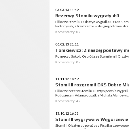
03.03.13 11:49
Rezerwy Stomilu wygrały 4:0
Piłkarze Stomilu II Olsztyn wygrali 4:0 z MKS-e
Piotr Łysiak, a trzy bramki w drugiej połowie str
Komentarzy: 0 »
06.02.13 21:11
Tomkiewicz: Z naszej postawy 
Po meczu Sokoła Ostróda ze Stomilem II Olsz
Komentarzy: 0 »
11.11.12 14:59
Stomil II rozgromił DKS Dobre Mi
Piłkarze rezerw Stomilu Olsztyn pewnie wygrali z
Podopieczni Adama Łopatki i Michała Alancewic
Komentarzy: 4 »
13.10.12 16:53
Stomil II wygrywa w Węgorzewie
Stomil II Olsztyn po porażce z Pisą Barczewo po