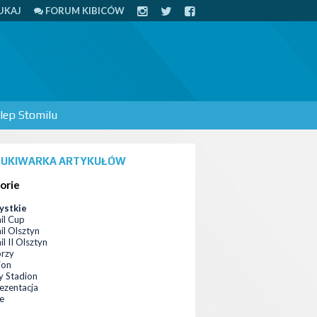
UKAJ
FORUM KIBICÓW
lep Stomilu
UKIWARKA ARTYKUŁÓW
orie
ystkie
il Cup
il Olsztyn
l II Olsztyn
orzy
ion
 Stadion
ezentacja
ce