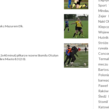
Sport
Mindau
Zejer
Naki O
mek z Mazurem Ełk.
Klepcz
Wojewó
Hutnik
Stróże
rywala
Concor
2x40 minut) piłkarze rezerw Stomilu Olsztyn
Termal
re Miasto 8:3 (2:0).
meczu
Bartos
Poloni
barwac
Paweł 
Raków
Śledź
Stomil 
Katow