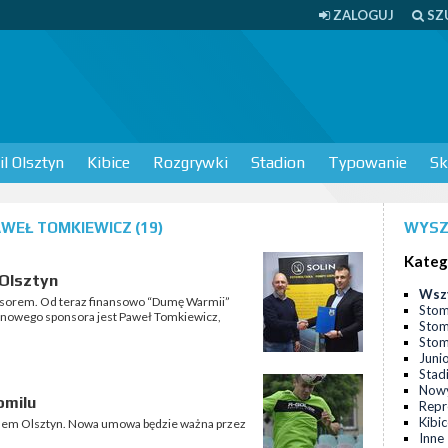
ZALOGUJ
SZ
l Olsztyn
Kibice
Rozgrywki
Stadion
Typowanie
Sk
WEŁ TOMKIEWICZ (19)
WYSZ
Kateg
 Olsztyn
Wsz
nsorem. Od teraz finansowo “Dumę Warmii”
Stom
m nowego sponsora jest Paweł Tomkiewicz,
Stom
Stomi
Juni
Stad
Nowy
omilu
Repr
Kibi
ilem Olsztyn. Nowa umowa będzie ważna przez
Inne