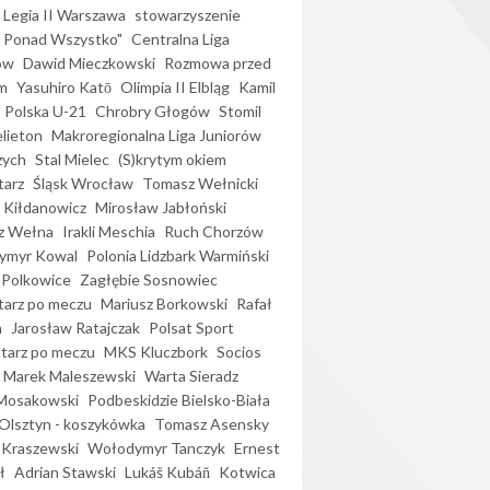
Legia II Warszawa
stowarzyszenie
l Ponad Wszystko"
Centralna Liga
ów
Dawid Mieczkowski
Rozmowa przed
m
Yasuhiro Katō
Olimpia II Elbląg
Kamil
Polska U-21
Chrobry Głogów
Stomil
elieton
Makroregionalna Liga Juniorów
zych
Stal Mielec
(S)krytym okiem
arz
Śląsk Wrocław
Tomasz Wełnicki
 Kiłdanowicz
Mirosław Jabłoński
z Wełna
Irakli Meschia
Ruch Chorzów
ymyr Kowal
Polonia Lidzbark Warmiński
 Polkowice
Zagłębie Sosnowiec
arz po meczu
Mariusz Borkowski
Rafał
a
Jarosław Ratajczak
Polsat Sport
arz po meczu
MKS Kluczbork
Socios
Marek Maleszewski
Warta Sieradz
Mosakowski
Podbeskidzie Bielsko-Biała
 Olsztyn - koszykówka
Tomasz Asensky
 Kraszewski
Wołodymyr Tanczyk
Ernest
ł
Adrian Stawski
Lukáš Kubáň
Kotwica