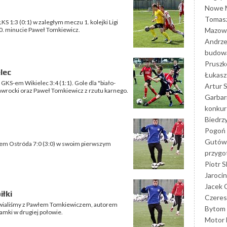
Nowe M
Tomasz
KS 1:3 (0:1) w zaległym meczu 1. kolejki Ligi
Mazowi
0. minucie Paweł Tomkiewicz.
Andrze
budowa
Prusz
lec
Łukasz 
z GKS-em Wikielec 3:4 (1:1). Gole dla "biało-
Artur 
awrocki oraz Paweł Tomkiewicz z rzutu karnego.
Garbar
konkur
Biedrz
Pogoń 
Gutów
ołem Ostróda 7:0 (3:0) w swoim pierwszym
przyg
Piotr S
Jarocin
Jacek 
łki
Czeres
awialiśmy z Pawłem Tomkiewiczem, autorem
Bytom
ramki w drugiej połowie.
Motor 