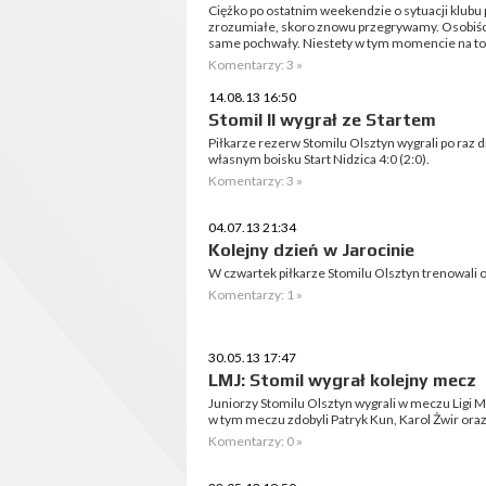
Ciężko po ostatnim weekendzie o sytuacji klubu 
zrozumiałe, skoro znowu przegrywamy. Osobiście
same pochwały. Niestety w tym momencie na to s
Komentarzy: 3 »
14.08.13 16:50
Stomil II wygrał ze Startem
Piłkarze rezerw Stomilu Olsztyn wygrali po raz 
własnym boisku Start Nidzica 4:0 (2:0).
Komentarzy: 3 »
04.07.13 21:34
Kolejny dzień w Jarocinie
W czwartek piłkarze Stomilu Olsztyn trenowali 
Komentarzy: 1 »
30.05.13 17:47
LMJ: Stomil wygrał kolejny mecz
Juniorzy Stomilu Olsztyn wygrali w meczu Ligi 
w tym meczu zdobyli Patryk Kun, Karol Żwir ora
Komentarzy: 0 »