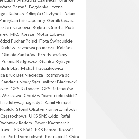
Warta Poznań
Bogdanka Łęczna
gas Kalonas
Olimpia Olsztynek
Adam
Pamiętam i nie zapomnę
Górnik Łęczna
lsztyn
Cracovia
Błękitni Orneta
Piotr
arek
MKS Korsze
Motor Lubawa
dzki Puchar Polski
Flota Świnoujście
 Kraków
rozmowa po meczu
Kolejarz
Olimpia Zambrów
Przedstawiamy
Polonia Bydgoszcz
Granica Kętrzyn
dia Elbląg
Michał Trzeciakiewicz
ica Bruk-Bet Nieciecza
Rozmowa po
Sandecja Nowy Sącz
Wiktor Biedrzycki
zyce
GKS Katowice
GKS Bełchatów
a Warszawa
Chodź w "biało-niebieskich"
h i zdobywaj nagrody!
Kamil Hempel
Piceluk
Stomil Olsztyn - juniorzy młodsi
 Częstochowa
UKS SMS Łódź
Rafał
Radomiak Radom
Paweł Kaczmarek
Travel
ŁKS Łódź
ŁKS Łomża
Rozwój
ice
Piotr Darmochwał
Bez napinki
Odra