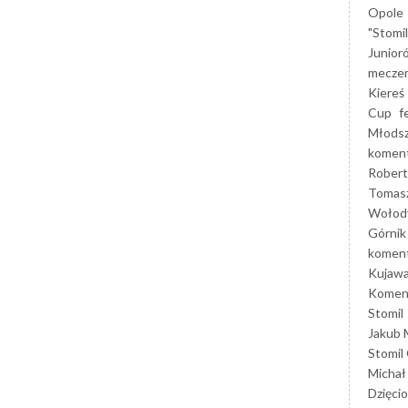
Opole
"Stomi
Junior
mecze
Kiereś
Cup
f
Młods
koment
Robert
Tomas
Wołod
Górnik
koment
Kujaw
Koment
Stomil
Jakub 
Stomil
Michał
Dzięcio