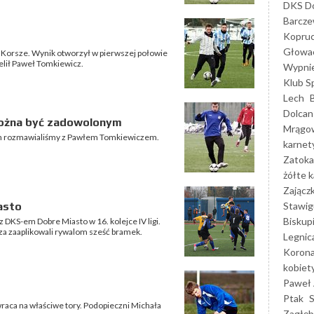
DKS Do
Barcz
Kopruc
Głowa
m Korsze. Wynik otworzył w pierwszej połowie
zelił Paweł Tomkiewicz.
Wypni
Klub S
Lech
Dolcan
można być zadowolonym
Mrągo
tyn rozmawialiśmy z Pawłem Tomkiewiczem.
karnet
Zatoka
żółte k
Zającz
Stawig
asto
Biskup
 DKS-em Dobre Miasto w 16. kolejce IV ligi.
za zaaplikowali rywalom sześć bramek.
Legnic
Korona
kobiet
Paweł 
Ptak
wraca na właściwe tory. Podopieczni Michała
Zagłęb