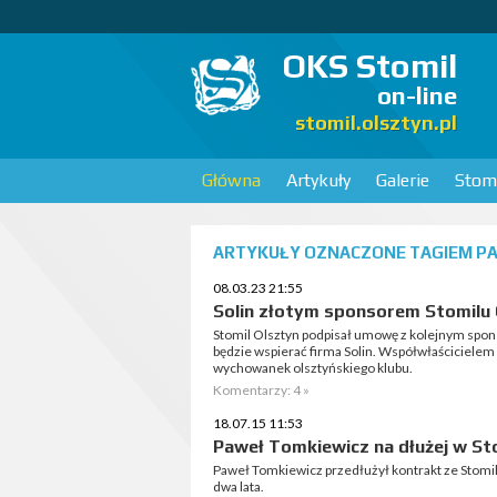
OKS Stomil
on-line
stomil.olsztyn.pl
Główna
Artykuły
Galerie
Stomi
ARTYKUŁY OZNACZONE TAGIEM PA
08.03.23 21:55
Solin złotym sponsorem Stomilu
Stomil Olsztyn podpisał umowę z kolejnym spo
będzie wspierać firma Solin. Współwłaściciele
wychowanek olsztyńskiego klubu.
Komentarzy: 4 »
18.07.15 11:53
Paweł Tomkiewicz na dłużej w St
Paweł Tomkiewicz przedłużył kontrakt ze Stom
dwa lata.