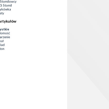
Stomilowcy
 Stomil
zykówka
ety
artykułów
ystkie
domość
rzenie
kuł
iad
eton