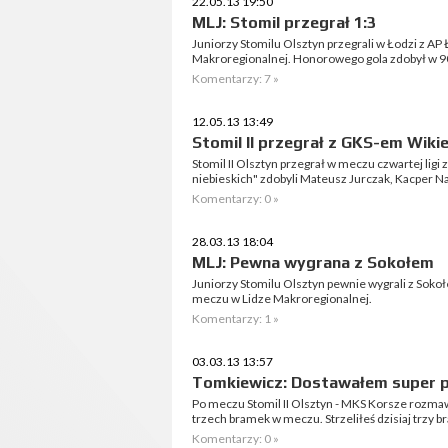
22.05.13 19:50
MLJ: Stomil przegrał 1:3
Juniorzy Stomilu Olsztyn przegrali w Łodzi z AP Ł
Makroregionalnej. Honorowego gola zdobył w 9
Komentarzy: 7 »
12.05.13 13:49
Stomil II przegrał z GKS-em Wikie
Stomil II Olsztyn przegrał w meczu czwartej ligi 
niebieskich" zdobyli Mateusz Jurczak, Kacper N
Komentarzy: 0 »
28.03.13 18:04
MLJ: Pewna wygrana z Sokołem
Juniorzy Stomilu Olsztyn pewnie wygrali z Sok
meczu w Lidze Makroregionalnej.
Komentarzy: 1 »
03.03.13 13:57
Tomkiewicz: Dostawałem super pi
Po meczu Stomil II Olsztyn - MKS Korsze rozm
trzech bramek w meczu. Strzeliłeś dzisiaj trzy b
Komentarzy: 0 »