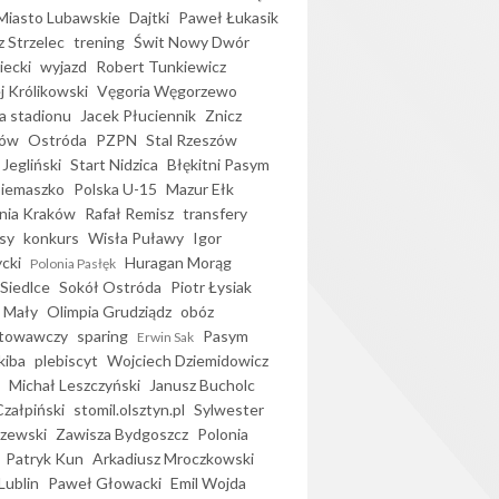
iasto Lubawskie
Dajtki
Paweł Łukasik
 Strzelec
trening
Świt Nowy Dwór
ecki
wyjazd
Robert Tunkiewicz
j Królikowski
Vęgoria Węgorzewo
 stadionu
Jacek Płuciennik
Znicz
ków
Ostróda
PZPN
Stal Rzeszów
Jegliński
Start Nidzica
Błękitni Pasym
Siemaszko
Polska U-15
Mazur Ełk
nia Kraków
Rafał Remisz
transfery
sy
konkurs
Wisła Puławy
Igor
ycki
Huragan Morąg
Polonia Pasłęk
Siedlce
Sokół Ostróda
Piotr Łysiak
 Mały
Olimpia Grudziądz
obóz
otowawczy
sparing
Pasym
Erwin Sak
kiba
plebiscyt
Wojciech Dziemidowicz
Michał Leszczyński
Janusz Bucholc
Czałpiński
stomil.olsztyn.pl
Sylwester
zewski
Zawisza Bydgoszcz
Polonia
Patryk Kun
Arkadiusz Mroczkowski
Lublin
Paweł Głowacki
Emil Wojda