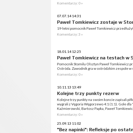
Komentarzy: 0 »
07.07.14 14:31
Paweł Tomkiewicz zostaje w Sto
19-letni pomocnik Paweł Tomkiewicz przedłużył 
Komentarzy: 3 »
18.01.14 12:25
Paweł Tomkiewicz na testach w 
Pomocnik Stomilu Olsztyn Paweł Tomkiewicz pr
Ostróda. Zawodnik gra w ostródzkim zespole w 
Komentarzy: 0 »
10.11.13 13:49
Kolejne trzy punkty rezerw
Kolejne trzy punkty na swoim koncie zapisali pi
wygrali z Vęgoria Węgorzewo 4:1 (1:1). Gole dla
Kaźmierowski, Bartosz Papka, Paweł Tomkiewic
Komentarzy: 0 »
25.09.13 11:02
"Bez napinki": Refleksje po osta