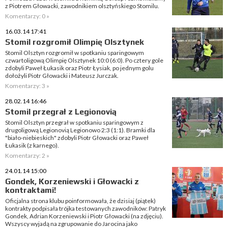
z Piotrem Głowacki, zawodnikiem olsztyńskiego Stomilu.
Komentarzy: 0 »
16.03.14 17:41
Stomil rozgromił Olimpię Olsztynek
Stomil Olsztyn rozgromił w spotkaniu sparingowym
czwartoligową Olimpię Olsztynek 10:0 (6:0). Po cztery gole
zdobyli Paweł Łukasik oraz Piotr Łysiak, po jednym golu
dołożyli Piotr Głowacki i Mateusz Jurczak.
Komentarzy: 3 »
28.02.14 16:46
Stomil przegrał z Legionovią
Stomil Olsztyn przegrał w spotkaniu sparingowym z
drugoligową Legionovią Legionowo 2:3 (1:1). Bramki dla
"biało-niebieskich" zdobyli Piotr Głowacki oraz Paweł
Łukasik (z karnego).
Komentarzy: 2 »
24.01.14 15:00
Gondek, Korzeniewski i Głowacki z
kontraktami!
Oficjalna strona klubu poinformowała, że dzisiaj (piątek)
kontrakty podpisała trójka testowanych zawodników: Patryk
Gondek, Adrian Korzeniewski i Piotr Głowacki (na zdjęciu).
Wszyscy wyjadą na zgrupowanie do Jarocina jako