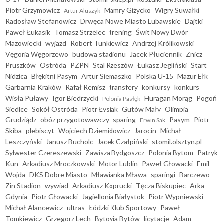
Piotr Grzymowicz
Mamry Giżycko
Wigry Suwałki
Artur Aluszyk
Radosław Stefanowicz
Drwęca Nowe Miasto Lubawskie
Dajtki
Paweł Łukasik
Tomasz Strzelec
trening
Świt Nowy Dwór
Mazowiecki
wyjazd
Robert Tunkiewicz
Andrzej Królikowski
Vęgoria Węgorzewo
budowa stadionu
Jacek Płuciennik
Znicz
Pruszków
Ostróda
PZPN
Stal Rzeszów
Łukasz Jegliński
Start
Nidzica
Błękitni Pasym
Artur Siemaszko
Polska U-15
Mazur Ełk
Garbarnia Kraków
Rafał Remisz
transfery
konkursy
konkurs
Wisła Puławy
Igor Biedrzycki
Huragan Morąg
Pogoń
Polonia Pasłęk
Siedlce
Sokół Ostróda
Piotr Łysiak
Gutów Mały
Olimpia
Grudziądz
obóz przygotowawczy
sparing
Pasym
Piotr
Erwin Sak
Skiba
plebiscyt
Wojciech Dziemidowicz
Jarocin
Michał
Leszczyński
Janusz Bucholc
Jacek Czałpiński
stomil.olsztyn.pl
Sylwester Czereszewski
Zawisza Bydgoszcz
Polonia Bytom
Patryk
Kun
Arkadiusz Mroczkowski
Motor Lublin
Paweł Głowacki
Emil
Wojda
DKS Dobre Miasto
Mławianka Mława
sparingi
Barczewo
Zin Stadion
wywiad
Arkadiusz Koprucki
Tęcza Biskupiec
Arka
Gdynia
Piotr Głowacki
Jagiellonia Białystok
Piotr Wypniewski
Michał Alancewicz
ultras
Łódzki Klub Sportowy
Paweł
Tomkiewicz
Grzegorz Lech
Bytovia Bytów
licytacje
Adam