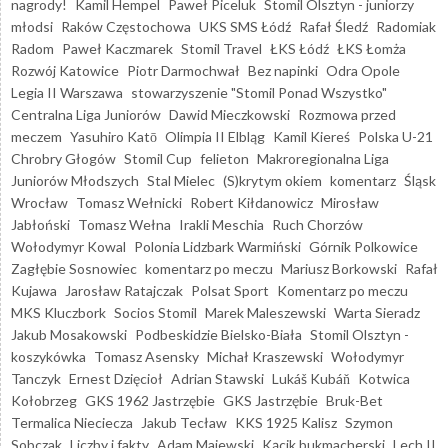
nagrody!
Kamil Hempel
Paweł Piceluk
Stomil Olsztyn - juniorzy
młodsi
Raków Częstochowa
UKS SMS Łódź
Rafał Śledź
Radomiak
Radom
Paweł Kaczmarek
Stomil Travel
ŁKS Łódź
ŁKS Łomża
Rozwój Katowice
Piotr Darmochwał
Bez napinki
Odra Opole
Legia II Warszawa
stowarzyszenie "Stomil Ponad Wszystko"
Centralna Liga Juniorów
Dawid Mieczkowski
Rozmowa przed
meczem
Yasuhiro Katō
Olimpia II Elbląg
Kamil Kiereś
Polska U-21
Chrobry Głogów
Stomil Cup
felieton
Makroregionalna Liga
Juniorów Młodszych
Stal Mielec
(S)krytym okiem
komentarz
Śląsk
Wrocław
Tomasz Wełnicki
Robert Kiłdanowicz
Mirosław
Jabłoński
Tomasz Wełna
Irakli Meschia
Ruch Chorzów
Wołodymyr Kowal
Polonia Lidzbark Warmiński
Górnik Polkowice
Zagłębie Sosnowiec
komentarz po meczu
Mariusz Borkowski
Rafał
Kujawa
Jarosław Ratajczak
Polsat Sport
Komentarz po meczu
MKS Kluczbork
Socios Stomil
Marek Maleszewski
Warta Sieradz
Jakub Mosakowski
Podbeskidzie Bielsko-Biała
Stomil Olsztyn -
koszykówka
Tomasz Asensky
Michał Kraszewski
Wołodymyr
Tanczyk
Ernest Dzięcioł
Adrian Stawski
Lukáš Kubáň
Kotwica
Kołobrzeg
GKS 1962 Jastrzębie
GKS Jastrzębie
Bruk-Bet
Termalica Nieciecza
Jakub Tecław
KKS 1925 Kalisz
Szymon
Sobczak
Liczby i fakty
Adam Majewski
Kącik bukmacherski
Lech II