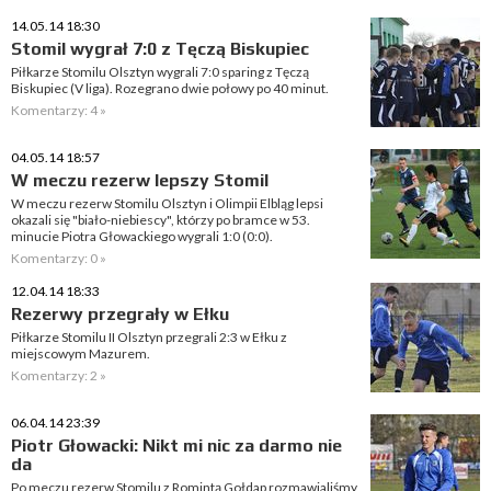
14.05.14 18:30
Stomil wygrał 7:0 z Tęczą Biskupiec
Piłkarze Stomilu Olsztyn wygrali 7:0 sparing z Tęczą
Biskupiec (V liga). Rozegrano dwie połowy po 40 minut.
Komentarzy: 4 »
04.05.14 18:57
W meczu rezerw lepszy Stomil
W meczu rezerw Stomilu Olsztyn i Olimpii Elbląg lepsi
okazali się "biało-niebiescy", którzy po bramce w 53.
minucie Piotra Głowackiego wygrali 1:0 (0:0).
Komentarzy: 0 »
12.04.14 18:33
Rezerwy przegrały w Ełku
Piłkarze Stomilu II Olsztyn przegrali 2:3 w Ełku z
miejscowym Mazurem.
Komentarzy: 2 »
06.04.14 23:39
Piotr Głowacki: Nikt mi nic za darmo nie
da
Po meczu rezerw Stomilu z Romintą Gołdap rozmawialiśmy