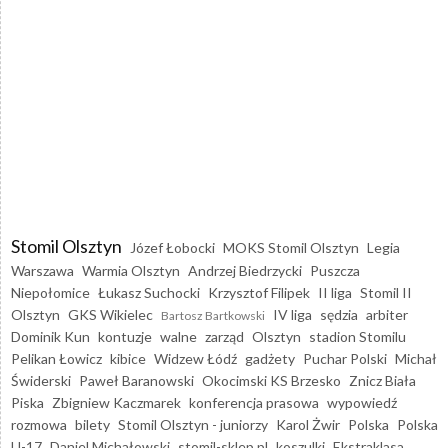
Stomil Olsztyn
Józef Łobocki
MOKS Stomil Olsztyn
Legia
Warszawa
Warmia Olsztyn
Andrzej Biedrzycki
Puszcza
Niepołomice
Łukasz Suchocki
Krzysztof Filipek
II liga
Stomil II
Olsztyn
GKS Wikielec
IV liga
sędzia
arbiter
Bartosz Bartkowski
Dominik Kun
kontuzje
walne
zarząd
Olsztyn
stadion Stomilu
Pelikan Łowicz
kibice
Widzew Łódź
gadżety
Puchar Polski
Michał
Świderski
Paweł Baranowski
Okocimski KS Brzesko
Znicz Biała
Piska
Zbigniew Kaczmarek
konferencja prasowa
wypowiedź
rozmowa
bilety
Stomil Olsztyn - juniorzy
Karol Żwir
Polska
Polska
U-17
Daniel Michałowski
stomil-sklep.pl
koszulki
Ekstraklasa