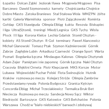
Łopatko
Dolcan Ząbki
Jeziorak Iława
Mrągowia Mrągowo
Pisa
Barczewo
Dawid Szymonowicz
karnety
Chojniczanka Chojnice
Dobre Miasto
Zatoka Braniewo
Stal Stalowa Wola
WMZPN
żółte
kartki
Galeria Warmińska
sponsor
Piotr Zajączkowski
Rominta
Gołdap
GKS Stawiguda
Olimpia Elbląg
Łukta
Resovia
Biskupiec
I liga
Ultra(S)tomiL
treningi
Miedź Legnica
GKS Tychy
Wisła
Płock
III liga
Korona Kielce
Lechia Gdańsk
Stomil Olsztyn -
kobiety
AS Stomil Olsztyn
R-Gol
terminarz
Paweł Alancewicz
Michał Glanowski
Tomasz Ptak
Szymon Kaźmierowski
Górnik
Zabrze
Zagłębie Lubin
Arkadiusz Czarnecki
Orange Sport
Warta
Poznań
Bogdanka Łęczna
Mindaugas Kalonas
Olimpia Olsztynek
Adam Zejer
Pamiętam i nie zapomnę
Górnik Łęczna
Naki Olsztyn
Cracovia
Błękitni Orneta
Piotr Klepczarek
MKS Korsze
Motor
Lubawa
Wojewódzki Puchar Polski
Flota Świnoujście
Hutnik
Kraków
rozmowa po meczu
Kolejarz Stróże
Olimpia Zambrów
Przedstawiamy rywala
Polonia Bydgoszcz
Granica Kętrzyn
Concordia Elbląg
Michał Trzeciakiewicz
Termalica Bruk-Bet
Nieciecza
Rozmowa po meczu
Sandecja Nowy Sącz
Wiktor
Biedrzycki
Bartoszyce
GKS Katowice
GKS Bełchatów
Polonia
Warszawa
Chodź w "biało-niebieskich" barwach i zdobywaj