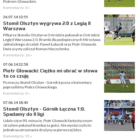
Piotrem Głowackim.
Komentarzy: 0 »
26.07.14 13:55
Stomil Olsztyn wygrywa 2:0 z Legią II
Warszwa
Piłkarze Stomilu Olsztyn w Ostródzie pokonali w Ostródzie
Legię II Warszawa 2:0. Bramki dla podopiecznych Mirosława
Jabłońskiego strzelali: Paweł Łukasik oraz Piotr Głowacki.
Dwie asysty zaliczył Roman Maczułenko.
Komentarzy: 16 »
07.06.14 22:58
Piotr Głowacki: Ciężko mi ubrać w słowa
to co czuję
Po meczu Stomil Olsztyn - Górnik Łęczna o komentarz
poprosiliśmy Piotra Głowackiego.
Komentarzy: 0 »
07.06.14 18:43
Stomil Olsztyn - Górnik Łęczna 1:0.
Spadamy do II ligi
Udało się w 90. minucie, Piotr Głowacki fantastycznym
strzałem pokonał bramkarza gości. Nie wystarczyło to
jednak na utrzymanie drużyny w pierwszej lidze.
Komentarzy: 91 »