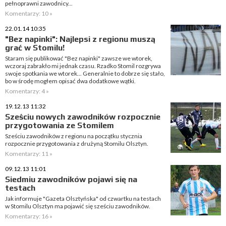
pełnoprawni zawodnicy...
Komentarzy: 10 »
22.01.14 10:35
"Bez napinki": Najlepsi z regionu muszą
grać w Stomilu!
Staram się publikować "Bez napinki" zawsze we wtorek,
wczoraj zabrakło mi jednak czasu. Rzadko Stomil rozgrywa
swoje spotkania we wtorek... Generalnie to dobrze się stało,
bo w środę mogłem opisać dwa dodatkowe wątki.
Komentarzy: 4 »
19.12.13 11:32
Sześciu nowych zawodników rozpocznie
przygotowania ze Stomilem
Sześciu zawodników z regionu na początku stycznia
rozpocznie przygotowania z drużyną Stomilu Olsztyn.
Komentarzy: 11 »
09.12.13 11:01
Siedmiu zawodników pojawi się na
testach
Jak informuje "Gazeta Olsztyńska" od czwartku na testach
w Stomilu Olsztyn ma pojawić się sześciu zawodników.
Komentarzy: 16 »