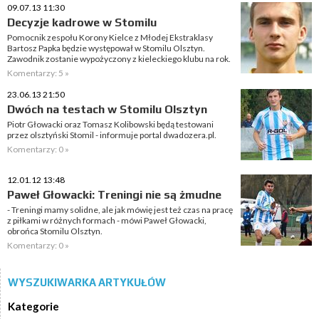
09.07.13 11:30
Decyzje kadrowe w Stomilu
Pomocnik zespołu Korony Kielce z Młodej Ekstraklasy
Bartosz Papka będzie występował w Stomilu Olsztyn.
Zawodnik zostanie wypożyczony z kieleckiego klubu na rok.
Komentarzy: 5 »
23.06.13 21:50
Dwóch na testach w Stomilu Olsztyn
Piotr Głowacki oraz Tomasz Kolibowski będą testowani
przez olsztyński Stomil - informuje portal dwadozera.pl.
Komentarzy: 0 »
12.01.12 13:48
Paweł Głowacki: Treningi nie są żmudne
- Treningi mamy solidne, ale jak mówię jest też czas na pracę
z piłkami w różnych formach - mówi Paweł Głowacki,
obrońca Stomilu Olsztyn.
Komentarzy: 0 »
WYSZUKIWARKA ARTYKUŁÓW
Kategorie