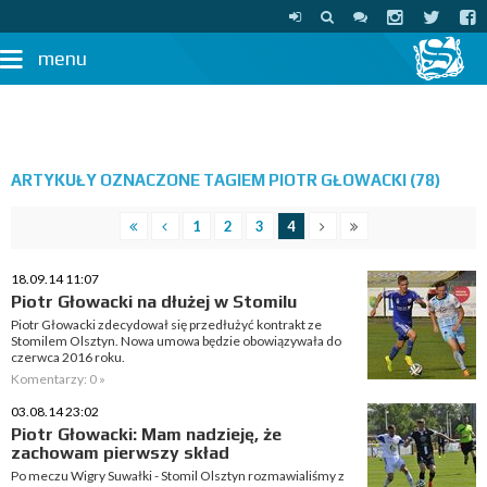
menu
ARTYKUŁY OZNACZONE TAGIEM PIOTR GŁOWACKI (78)
1
2
3
4
18.09.14 11:07
Piotr Głowacki na dłużej w Stomilu
Piotr Głowacki zdecydował się przedłużyć kontrakt ze
Stomilem Olsztyn. Nowa umowa będzie obowiązywała do
czerwca 2016 roku.
Komentarzy: 0 »
03.08.14 23:02
Piotr Głowacki: Mam nadzieję, że
zachowam pierwszy skład
Po meczu Wigry Suwałki - Stomil Olsztyn rozmawialiśmy z