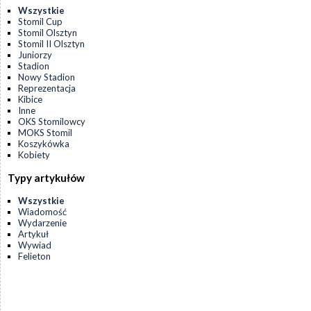
Wszystkie
Stomil Cup
Stomil Olsztyn
Stomil II Olsztyn
Juniorzy
Stadion
Nowy Stadion
Reprezentacja
Kibice
Inne
OKS Stomilowcy
MOKS Stomil
Koszykówka
Kobiety
Typy artykułów
Wszystkie
Wiadomość
Wydarzenie
Artykuł
Wywiad
Felieton