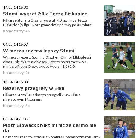
14.05.14 18:30
Stomil wygrał 7:0 z Tęczą Biskupiec
Piłkarze Stomilu Olsztyn wygrali 7:0 sparing z Tęczą
Biskupiec (V liga). Rozegrano dwie połowy po 40 minut.
Komentarzy: 4 »
04.05.14 18:57
W meczu rezerw lepszy Stomil
W meczu rezerw Stomilu Olsztyn i Olimpii Elbląg lepsi
okazali się "biało-niebiescy", którzy po bramce w 53.
minucie Piotra Głowackiego wygrali 1:0 (0:0).
Komentarzy: 0 »
12.04.14 18:33
Rezerwy przegrały w Ełku
Piłkarze Stomilu II Olsztyn przegrali 2:3 w Ełku z
miejscowym Mazurem.
Komentarzy: 2 »
06.04.14 23:39
Piotr Głowacki: Nikt mi nic za darmo nie
da
Po meczu rezerw Stomilu z Romintą Gołdap rozmawialiśmy