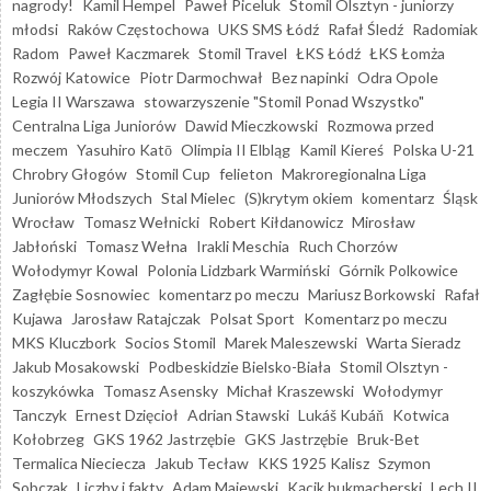
nagrody!
Kamil Hempel
Paweł Piceluk
Stomil Olsztyn - juniorzy
młodsi
Raków Częstochowa
UKS SMS Łódź
Rafał Śledź
Radomiak
Radom
Paweł Kaczmarek
Stomil Travel
ŁKS Łódź
ŁKS Łomża
Rozwój Katowice
Piotr Darmochwał
Bez napinki
Odra Opole
Legia II Warszawa
stowarzyszenie "Stomil Ponad Wszystko"
Centralna Liga Juniorów
Dawid Mieczkowski
Rozmowa przed
meczem
Yasuhiro Katō
Olimpia II Elbląg
Kamil Kiereś
Polska U-21
Chrobry Głogów
Stomil Cup
felieton
Makroregionalna Liga
Juniorów Młodszych
Stal Mielec
(S)krytym okiem
komentarz
Śląsk
Wrocław
Tomasz Wełnicki
Robert Kiłdanowicz
Mirosław
Jabłoński
Tomasz Wełna
Irakli Meschia
Ruch Chorzów
Wołodymyr Kowal
Polonia Lidzbark Warmiński
Górnik Polkowice
Zagłębie Sosnowiec
komentarz po meczu
Mariusz Borkowski
Rafał
Kujawa
Jarosław Ratajczak
Polsat Sport
Komentarz po meczu
MKS Kluczbork
Socios Stomil
Marek Maleszewski
Warta Sieradz
Jakub Mosakowski
Podbeskidzie Bielsko-Biała
Stomil Olsztyn -
koszykówka
Tomasz Asensky
Michał Kraszewski
Wołodymyr
Tanczyk
Ernest Dzięcioł
Adrian Stawski
Lukáš Kubáň
Kotwica
Kołobrzeg
GKS 1962 Jastrzębie
GKS Jastrzębie
Bruk-Bet
Termalica Nieciecza
Jakub Tecław
KKS 1925 Kalisz
Szymon
Sobczak
Liczby i fakty
Adam Majewski
Kącik bukmacherski
Lech II