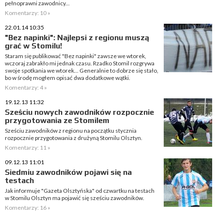
pełnoprawni zawodnicy...
Komentarzy: 10 »
22.01.14 10:35
"Bez napinki": Najlepsi z regionu muszą
grać w Stomilu!
Staram się publikować "Bez napinki" zawsze we wtorek,
wczoraj zabrakło mi jednak czasu. Rzadko Stomil rozgrywa
swoje spotkania we wtorek... Generalnie to dobrze się stało,
bo w środę mogłem opisać dwa dodatkowe wątki.
Komentarzy: 4 »
19.12.13 11:32
Sześciu nowych zawodników rozpocznie
przygotowania ze Stomilem
Sześciu zawodników z regionu na początku stycznia
rozpocznie przygotowania z drużyną Stomilu Olsztyn.
Komentarzy: 11 »
09.12.13 11:01
Siedmiu zawodników pojawi się na
testach
Jak informuje "Gazeta Olsztyńska" od czwartku na testach
w Stomilu Olsztyn ma pojawić się sześciu zawodników.
Komentarzy: 16 »