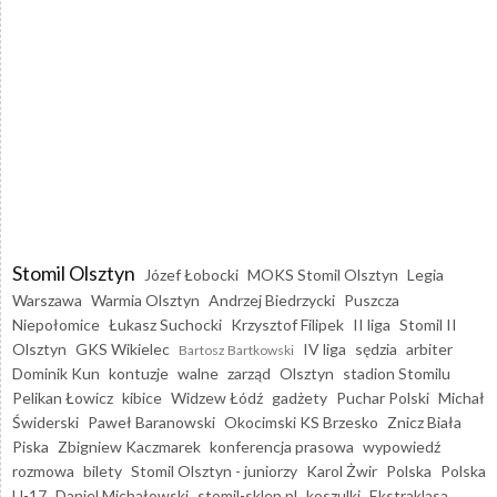
Stomil Olsztyn
Józef Łobocki
MOKS Stomil Olsztyn
Legia
Warszawa
Warmia Olsztyn
Andrzej Biedrzycki
Puszcza
Niepołomice
Łukasz Suchocki
Krzysztof Filipek
II liga
Stomil II
Olsztyn
GKS Wikielec
IV liga
sędzia
arbiter
Bartosz Bartkowski
Dominik Kun
kontuzje
walne
zarząd
Olsztyn
stadion Stomilu
Pelikan Łowicz
kibice
Widzew Łódź
gadżety
Puchar Polski
Michał
Świderski
Paweł Baranowski
Okocimski KS Brzesko
Znicz Biała
Piska
Zbigniew Kaczmarek
konferencja prasowa
wypowiedź
rozmowa
bilety
Stomil Olsztyn - juniorzy
Karol Żwir
Polska
Polska
U-17
Daniel Michałowski
stomil-sklep.pl
koszulki
Ekstraklasa