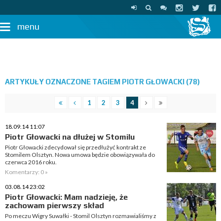
menu
ARTYKUŁY OZNACZONE TAGIEM PIOTR GŁOWACKI (78)
1
2
3
4
18.09.14 11:07
Piotr Głowacki na dłużej w Stomilu
Piotr Głowacki zdecydował się przedłużyć kontrakt ze
Stomilem Olsztyn. Nowa umowa będzie obowiązywała do
czerwca 2016 roku.
Komentarzy: 0 »
03.08.14 23:02
Piotr Głowacki: Mam nadzieję, że
zachowam pierwszy skład
Po meczu Wigry Suwałki - Stomil Olsztyn rozmawialiśmy z