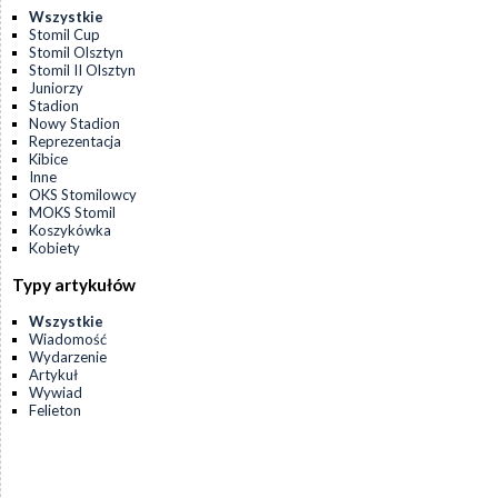
Wszystkie
Stomil Cup
Stomil Olsztyn
Stomil II Olsztyn
Juniorzy
Stadion
Nowy Stadion
Reprezentacja
Kibice
Inne
OKS Stomilowcy
MOKS Stomil
Koszykówka
Kobiety
Typy artykułów
Wszystkie
Wiadomość
Wydarzenie
Artykuł
Wywiad
Felieton