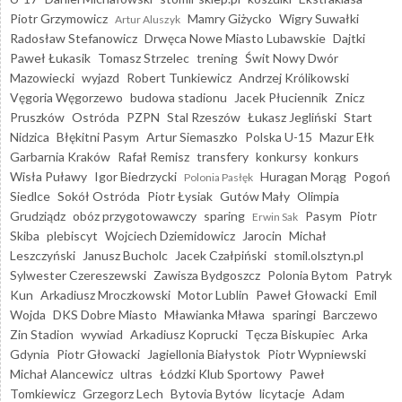
Piotr Grzymowicz
Mamry Giżycko
Wigry Suwałki
Artur Aluszyk
Radosław Stefanowicz
Drwęca Nowe Miasto Lubawskie
Dajtki
Paweł Łukasik
Tomasz Strzelec
trening
Świt Nowy Dwór
Mazowiecki
wyjazd
Robert Tunkiewicz
Andrzej Królikowski
Vęgoria Węgorzewo
budowa stadionu
Jacek Płuciennik
Znicz
Pruszków
Ostróda
PZPN
Stal Rzeszów
Łukasz Jegliński
Start
Nidzica
Błękitni Pasym
Artur Siemaszko
Polska U-15
Mazur Ełk
Garbarnia Kraków
Rafał Remisz
transfery
konkursy
konkurs
Wisła Puławy
Igor Biedrzycki
Huragan Morąg
Pogoń
Polonia Pasłęk
Siedlce
Sokół Ostróda
Piotr Łysiak
Gutów Mały
Olimpia
Grudziądz
obóz przygotowawczy
sparing
Pasym
Piotr
Erwin Sak
Skiba
plebiscyt
Wojciech Dziemidowicz
Jarocin
Michał
Leszczyński
Janusz Bucholc
Jacek Czałpiński
stomil.olsztyn.pl
Sylwester Czereszewski
Zawisza Bydgoszcz
Polonia Bytom
Patryk
Kun
Arkadiusz Mroczkowski
Motor Lublin
Paweł Głowacki
Emil
Wojda
DKS Dobre Miasto
Mławianka Mława
sparingi
Barczewo
Zin Stadion
wywiad
Arkadiusz Koprucki
Tęcza Biskupiec
Arka
Gdynia
Piotr Głowacki
Jagiellonia Białystok
Piotr Wypniewski
Michał Alancewicz
ultras
Łódzki Klub Sportowy
Paweł
Tomkiewicz
Grzegorz Lech
Bytovia Bytów
licytacje
Adam