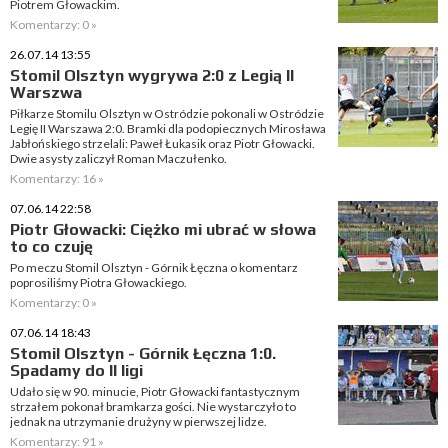
Piotrem Głowackim.
Komentarzy: 0 »
26.07.14 13:55
Stomil Olsztyn wygrywa 2:0 z Legią II
Warszwa
Piłkarze Stomilu Olsztyn w Ostródzie pokonali w Ostródzie
Legię II Warszawa 2:0. Bramki dla podopiecznych Mirosława
Jabłońskiego strzelali: Paweł Łukasik oraz Piotr Głowacki.
Dwie asysty zaliczył Roman Maczułenko.
Komentarzy: 16 »
07.06.14 22:58
Piotr Głowacki: Ciężko mi ubrać w słowa
to co czuję
Po meczu Stomil Olsztyn - Górnik Łęczna o komentarz
poprosiliśmy Piotra Głowackiego.
Komentarzy: 0 »
07.06.14 18:43
Stomil Olsztyn - Górnik Łęczna 1:0.
Spadamy do II ligi
Udało się w 90. minucie, Piotr Głowacki fantastycznym
strzałem pokonał bramkarza gości. Nie wystarczyło to
jednak na utrzymanie drużyny w pierwszej lidze.
Komentarzy: 91 »