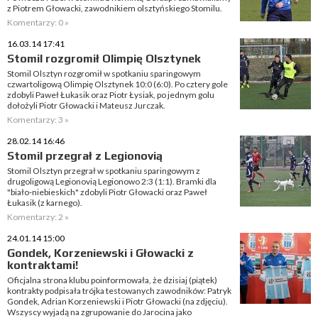
z Piotrem Głowacki, zawodnikiem olsztyńskiego Stomilu.
Komentarzy: 0 »
16.03.14 17:41
Stomil rozgromił Olimpię Olsztynek
Stomil Olsztyn rozgromił w spotkaniu sparingowym
czwartoligową Olimpię Olsztynek 10:0 (6:0). Po cztery gole
zdobyli Paweł Łukasik oraz Piotr Łysiak, po jednym golu
dołożyli Piotr Głowacki i Mateusz Jurczak.
Komentarzy: 3 »
28.02.14 16:46
Stomil przegrał z Legionovią
Stomil Olsztyn przegrał w spotkaniu sparingowym z
drugoligową Legionovią Legionowo 2:3 (1:1). Bramki dla
"biało-niebieskich" zdobyli Piotr Głowacki oraz Paweł
Łukasik (z karnego).
Komentarzy: 2 »
24.01.14 15:00
Gondek, Korzeniewski i Głowacki z
kontraktami!
Oficjalna strona klubu poinformowała, że dzisiaj (piątek)
kontrakty podpisała trójka testowanych zawodników: Patryk
Gondek, Adrian Korzeniewski i Piotr Głowacki (na zdjęciu).
Wszyscy wyjadą na zgrupowanie do Jarocina jako