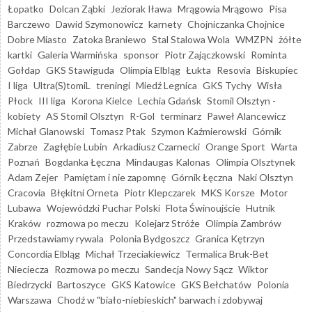
Łopatko
Dolcan Ząbki
Jeziorak Iława
Mrągowia Mrągowo
Pisa
Barczewo
Dawid Szymonowicz
karnety
Chojniczanka Chojnice
Dobre Miasto
Zatoka Braniewo
Stal Stalowa Wola
WMZPN
żółte
kartki
Galeria Warmińska
sponsor
Piotr Zajączkowski
Rominta
Gołdap
GKS Stawiguda
Olimpia Elbląg
Łukta
Resovia
Biskupiec
I liga
Ultra(S)tomiL
treningi
Miedź Legnica
GKS Tychy
Wisła
Płock
III liga
Korona Kielce
Lechia Gdańsk
Stomil Olsztyn -
kobiety
AS Stomil Olsztyn
R-Gol
terminarz
Paweł Alancewicz
Michał Glanowski
Tomasz Ptak
Szymon Kaźmierowski
Górnik
Zabrze
Zagłębie Lubin
Arkadiusz Czarnecki
Orange Sport
Warta
Poznań
Bogdanka Łęczna
Mindaugas Kalonas
Olimpia Olsztynek
Adam Zejer
Pamiętam i nie zapomnę
Górnik Łęczna
Naki Olsztyn
Cracovia
Błękitni Orneta
Piotr Klepczarek
MKS Korsze
Motor
Lubawa
Wojewódzki Puchar Polski
Flota Świnoujście
Hutnik
Kraków
rozmowa po meczu
Kolejarz Stróże
Olimpia Zambrów
Przedstawiamy rywala
Polonia Bydgoszcz
Granica Kętrzyn
Concordia Elbląg
Michał Trzeciakiewicz
Termalica Bruk-Bet
Nieciecza
Rozmowa po meczu
Sandecja Nowy Sącz
Wiktor
Biedrzycki
Bartoszyce
GKS Katowice
GKS Bełchatów
Polonia
Warszawa
Chodź w "biało-niebieskich" barwach i zdobywaj