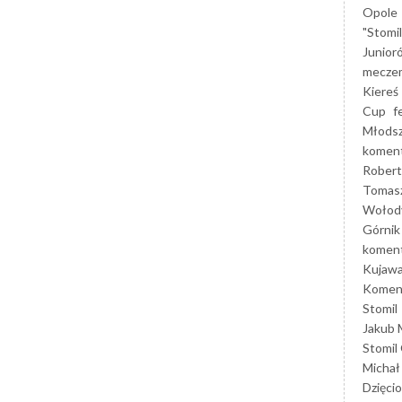
Opole
"Stomi
Junior
mecze
Kiereś
Cup
f
Młods
koment
Robert
Tomas
Wołod
Górnik
koment
Kujaw
Koment
Stomil
Jakub 
Stomil
Michał
Dzięcio