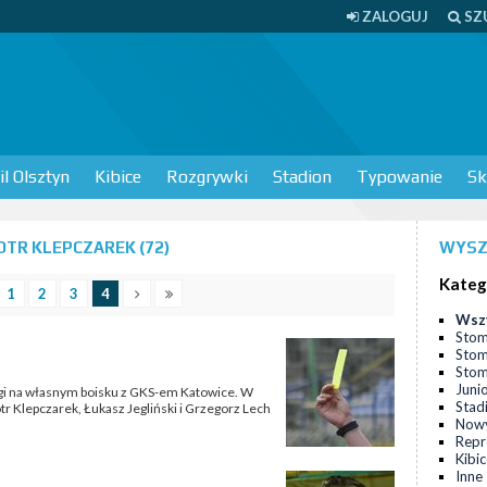
ZALOGUJ
SZ
l Olsztyn
Kibice
Rozgrywki
Stadion
Typowanie
Sk
TR KLEPCZAREK (72)
WYSZ
Kateg
1
2
3
4
Wsz
Stom
Stom
Stomi
Juni
 ligi na własnym boisku z GKS-em Katowice. W
Stad
r Klepczarek, Łukasz Jegliński i Grzegorz Lech
Nowy
Repr
Kibi
Inne