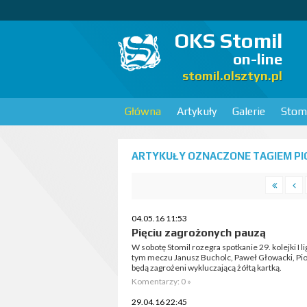
OKS Stomil
on-line
stomil.olsztyn.pl
Główna
Artykuły
Galerie
Stomi
ARTYKUŁY OZNACZONE TAGIEM PIO
04.05.16 11:53
Pięciu zagrożonych pauzą
W sobotę Stomil rozegra spotkanie 29. kolejki I
tym meczu Janusz Bucholc, Paweł Głowacki, Piot
będą zagrożeni wykluczającą żółtą kartką.
Komentarzy: 0 »
29.04.16 22:45