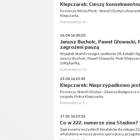
Klepczarek: Cieszy konsekwentna
Po meczu Wisła Płock - Stomil Olsztyn o koment
Klepczarka.
Komentarzy: 0 »
26.04.16 00:20
Janusz Bucholc, Paweł Głowacki, 
zagrożeni pauzą
W piątek Stomil rozegra spotkanie 28. kolejki I 
Janusz Bucholc, Paweł Głowacki, Piotr Klepczar
żółtą kartką.
Komentarzy: 0 »
23.04.16 23:45
Klepczarek: Nieprzypadkowo jest
Po meczu Stomil Olsztyn - Zawisza Bydgoszcz o
zespołu Piotra Klepczarka.
Komentarzy: 1 »
17.03.16 23:26
Co w 222. numerze zina Stadion?
Zapraszamy wszystkich fanatyków do zakupu 222
włożyliśmy w nasze pismo sporo pracy, przygot