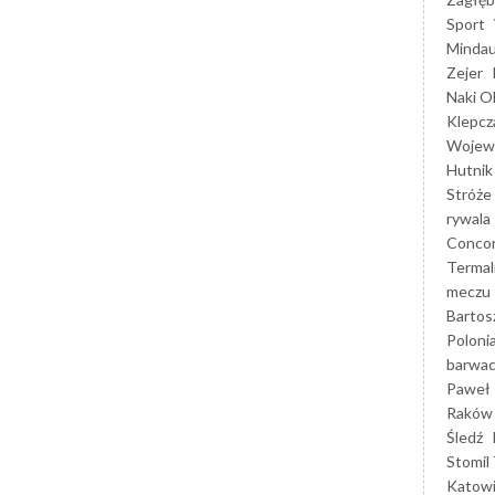
Sport
Mindau
Zejer
Naki O
Klepcz
Wojewó
Hutnik
Stróże
rywala
Concor
Termal
meczu
Bartos
Poloni
barwac
Paweł 
Raków
Śledź
Stomil 
Katow