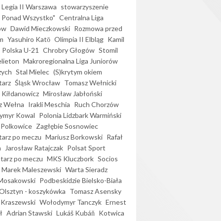
Legia II Warszawa
stowarzyszenie
l Ponad Wszystko"
Centralna Liga
ów
Dawid Mieczkowski
Rozmowa przed
m
Yasuhiro Katō
Olimpia II Elbląg
Kamil
Polska U-21
Chrobry Głogów
Stomil
elieton
Makroregionalna Liga Juniorów
zych
Stal Mielec
(S)krytym okiem
arz
Śląsk Wrocław
Tomasz Wełnicki
 Kiłdanowicz
Mirosław Jabłoński
z Wełna
Irakli Meschia
Ruch Chorzów
ymyr Kowal
Polonia Lidzbark Warmiński
 Polkowice
Zagłębie Sosnowiec
arz po meczu
Mariusz Borkowski
Rafał
a
Jarosław Ratajczak
Polsat Sport
arz po meczu
MKS Kluczbork
Socios
Marek Maleszewski
Warta Sieradz
Mosakowski
Podbeskidzie Bielsko-Biała
 Olsztyn - koszykówka
Tomasz Asensky
 Kraszewski
Wołodymyr Tanczyk
Ernest
ł
Adrian Stawski
Lukáš Kubáň
Kotwica