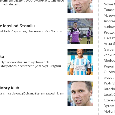
ze Stomilem Olsztyn. Wychowanek olsztyńskiego
Nowe M
innych klubach.
Tomasz
Mazowi
Andrze
 lepsi od Stomilu
budowa
lił Piotr Klepczarek, obecnie obrońca Dolcanu
Prusz
Łukasz 
Artur 
Garbar
konkur
ka
Biedrz
Olsztyn opowiedział nam wychowanek
Pogoń 
k, który obecnie reprezentuje barwy Huraganu
Gutów
przyg
Piotr S
dobry klub
Jarocin
ialiśmy z obrońcą Dolcanu i byłem zawodnikiem
Jacek 
Czeres
Bytom
Motor 