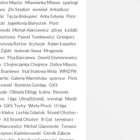
bre Miasto
Mławianka Mława
sparingi
ewo
Zin Stadion
wywiad
Arkadiusz
ki
Tęcza Biskupiec
Arka Gdynia
Piotr
cki
Jagiellonia Białystok
Piotr
ewski
Michał Alancewicz
ultras
Łódzki
portowy
Paweł Tomkiewicz
Grzegorz
Bytovia Bytów
licytacje
Adam Łopatko
 Ząbki
Jeziorak Iława
Mrągowia
wo
Pisa Barczewo
Dawid Szymonowicz
y
Chojniczanka Chojnice
Dobre Miasto
 Braniewo
Stal Stalowa Wola
WMZPN
artki
Galeria Warmińska
sponsor
Piotr
kowski
Rominta Gołdap
GKS
uda
Olimpia Elbląg
Łukta
Resovia
iec
I liga
Ultra(S)tomiL
treningi
Miedź
a
GKS Tychy
Wisła Płock
III liga
 Kielce
Lechia Gdańsk
Stomil Olsztyn -
y
AS Stomil Olsztyn
R-Gol
terminarz
Alancewicz
Michał Glanowski
Tomasz
Szymon Kaźmierowski
Górnik Zabrze
ie Lubin
Arkadiusz Czarnecki
Orange