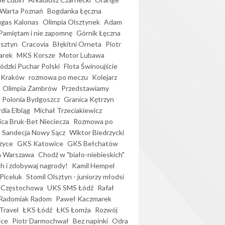
Warta Poznań
Bogdanka Łęczna
gas Kalonas
Olimpia Olsztynek
Adam
Pamiętam i nie zapomnę
Górnik Łęczna
lsztyn
Cracovia
Błękitni Orneta
Piotr
arek
MKS Korsze
Motor Lubawa
dzki Puchar Polski
Flota Świnoujście
 Kraków
rozmowa po meczu
Kolejarz
Olimpia Zambrów
Przedstawiamy
Polonia Bydgoszcz
Granica Kętrzyn
dia Elbląg
Michał Trzeciakiewicz
ica Bruk-Bet Nieciecza
Rozmowa po
Sandecja Nowy Sącz
Wiktor Biedrzycki
zyce
GKS Katowice
GKS Bełchatów
a Warszawa
Chodź w "biało-niebieskich"
h i zdobywaj nagrody!
Kamil Hempel
Piceluk
Stomil Olsztyn - juniorzy młodsi
 Częstochowa
UKS SMS Łódź
Rafał
Radomiak Radom
Paweł Kaczmarek
Travel
ŁKS Łódź
ŁKS Łomża
Rozwój
ice
Piotr Darmochwał
Bez napinki
Odra