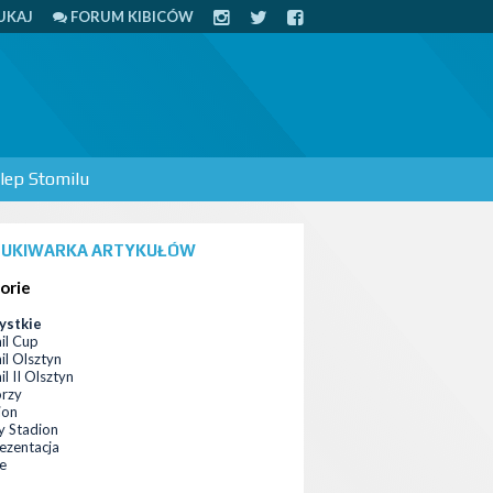
UKAJ
FORUM KIBICÓW
lep Stomilu
UKIWARKA ARTYKUŁÓW
orie
ystkie
il Cup
il Olsztyn
l II Olsztyn
orzy
ion
 Stadion
ezentacja
ce