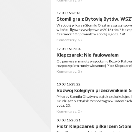
Komentarzy: 0 »
17.03.16 23:13
Stomil gra z Bytovią Bytów. WS
W sobotę piłkarze Stomilu Olsztyn zagrają ligow
w końcu ligowe zwycięstwo w 2016 roku? Jak zap
Czarnecki? Odpowiedź w sobotę o godz. 14!
Komentarzy: 6 »
12.03.16 06:04
Klepczarek: Nie faulowałem
Od pierwszej minuty w spotkaniu Rozwój Katowic
rozpoczęciem rundy wiosennej Piotr Klepczarek
Komentarzy: 0 »
10.03.16 23:22
Rozwój kolejnym przeciwnikiem S
Piłkarzy Stomilu Olsztyn w piątek czeka kolejne 
Grudziądz olsztyński zespół zagra w Katowica
godz. 20.
Komentarzy: 2 »
03.03.16 20:21
Piotr Klepczarek piłkarzem Stomi