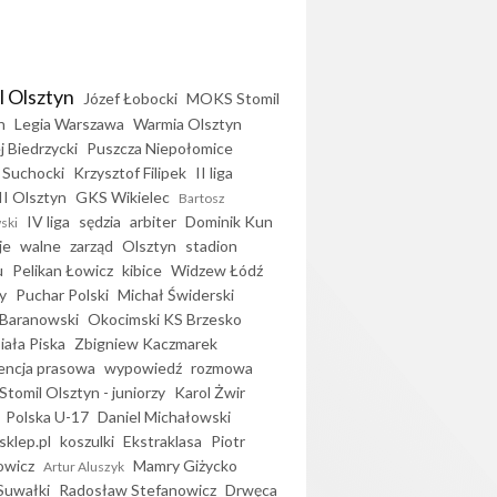
l Olsztyn
Józef Łobocki
MOKS Stomil
n
Legia Warszawa
Warmia Olsztyn
j Biedrzycki
Puszcza Niepołomice
 Suchocki
Krzysztof Filipek
II liga
II Olsztyn
GKS Wikielec
Bartosz
IV liga
sędzia
arbiter
Dominik Kun
ski
je
walne
zarząd
Olsztyn
stadion
u
Pelikan Łowicz
kibice
Widzew Łódź
y
Puchar Polski
Michał Świderski
Baranowski
Okocimski KS Brzesko
iała Piska
Zbigniew Kaczmarek
encja prasowa
wypowiedź
rozmowa
Stomil Olsztyn - juniorzy
Karol Żwir
Polska U-17
Daniel Michałowski
sklep.pl
koszulki
Ekstraklasa
Piotr
owicz
Mamry Giżycko
Artur Aluszyk
Suwałki
Radosław Stefanowicz
Drwęca