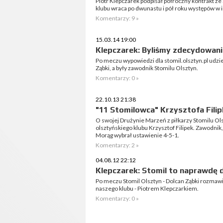
Piotr Klepczarek podpisał półroczny kontrakt 
klubu wraca po dwunastu i pół roku występów w 
Komentarzy: 9 »
15.03.14 19:00
Klepczarek: Byliśmy zdecydowanie
Po meczu wypowiedzi dla stomil.olsztyn.pl udzie
Ząbki, a były zawodnik Stomilu Olsztyn.
Komentarzy: 0 »
22.10.13 21:38
"11 Stomilowca" Krzysztofa Filip
O swojej Drużynie Marzeń z piłkarzy Stomilu 
olsztyńskiego klubu Krzysztof Filipek. Zawodni
Morąg wybrał ustawienie 4-5-1.
Komentarzy: 2 »
04.08.12 22:12
Klepczarek: Stomil to naprawdę 
Po meczu Stomil Olsztyn - Dolcan Ząbki rozmaw
naszego klubu - Piotrem Klepczarkiem.
Komentarzy: 0 »