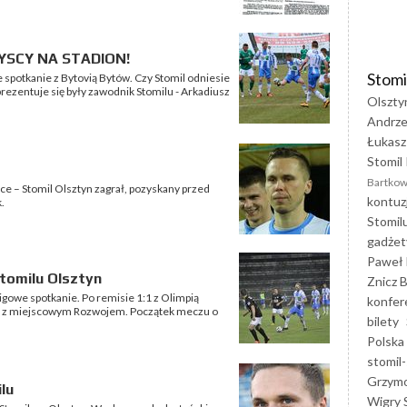
ZYSCY NA STADION!
Stomi
e spotkanie z Bytovią Bytów. Czy Stomil odniesie
rezentuje się były zawodnik Stomilu - Arkadiusz
Olszty
Andrze
Łukasz
Stomil 
Bartkow
e – Stomil Olsztyn zagrał, pozyskany przed
kontuz
.
Stomil
gadżet
Paweł 
tomilu Olsztyn
Znicz B
ligowe spotkanie. Po remisie 1:1 z Olimpią
konfer
ch z miejscowym Rozwojem. Początek meczu o
bilety
Polska
stomil-
Grzym
lu
Wigry 