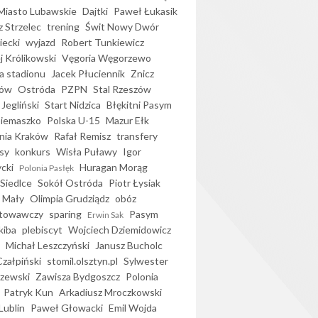
iasto Lubawskie
Dajtki
Paweł Łukasik
 Strzelec
trening
Świt Nowy Dwór
ecki
wyjazd
Robert Tunkiewicz
j Królikowski
Vęgoria Węgorzewo
 stadionu
Jacek Płuciennik
Znicz
ków
Ostróda
PZPN
Stal Rzeszów
Jegliński
Start Nidzica
Błękitni Pasym
Siemaszko
Polska U-15
Mazur Ełk
nia Kraków
Rafał Remisz
transfery
sy
konkurs
Wisła Puławy
Igor
ycki
Huragan Morąg
Polonia Pasłęk
Siedlce
Sokół Ostróda
Piotr Łysiak
 Mały
Olimpia Grudziądz
obóz
otowawczy
sparing
Pasym
Erwin Sak
kiba
plebiscyt
Wojciech Dziemidowicz
Michał Leszczyński
Janusz Bucholc
Czałpiński
stomil.olsztyn.pl
Sylwester
zewski
Zawisza Bydgoszcz
Polonia
Patryk Kun
Arkadiusz Mroczkowski
Lublin
Paweł Głowacki
Emil Wojda