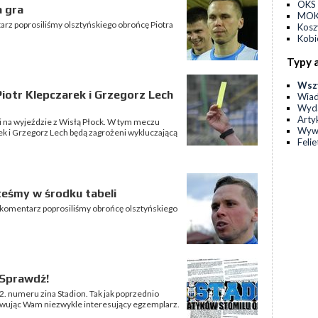
OKS 
 gra
MOKS
arz poprosiliśmy olsztyńskiego obrońcę Piotra
Kos
Kobi
Typy 
Wsz
Piotr Klepczarek i Grzegorz Lech
Wia
Wyda
Arty
ligi na wyjeździe z Wisłą Płock. W tym meczu
Wyw
ek i Grzegorz Lech będą zagrożeni wykluczającą
Feli
eśmy w środku tabeli
 komentarz poprosiliśmy obrońcę olsztyńskiego
 Sprawdź!
. numeru zina Stadion. Tak jak poprzednio
owując Wam niezwykle interesujący egzemplarz.