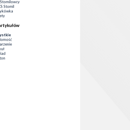
Stomilowcy
 Stomil
zykówka
ety
artykułów
ystkie
domość
rzenie
kuł
iad
eton