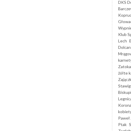
DKS Do
Barcz
Kopruc
Głowa
Wypni
Klub S
Lech
Dolcan
Mrągo
karnet
Zatoka
żółte k
Zającz
Stawig
Biskup
Legnic
Korona
kobiet
Paweł 
Ptak
Zagłęb