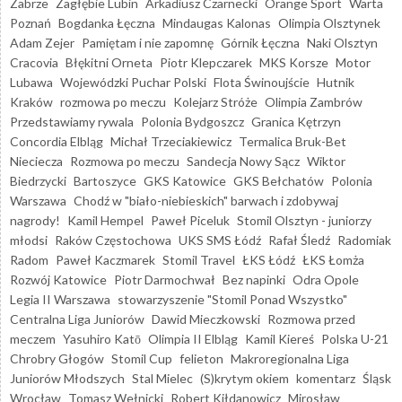
Zabrze
Zagłębie Lubin
Arkadiusz Czarnecki
Orange Sport
Warta
Poznań
Bogdanka Łęczna
Mindaugas Kalonas
Olimpia Olsztynek
Adam Zejer
Pamiętam i nie zapomnę
Górnik Łęczna
Naki Olsztyn
Cracovia
Błękitni Orneta
Piotr Klepczarek
MKS Korsze
Motor
Lubawa
Wojewódzki Puchar Polski
Flota Świnoujście
Hutnik
Kraków
rozmowa po meczu
Kolejarz Stróże
Olimpia Zambrów
Przedstawiamy rywala
Polonia Bydgoszcz
Granica Kętrzyn
Concordia Elbląg
Michał Trzeciakiewicz
Termalica Bruk-Bet
Nieciecza
Rozmowa po meczu
Sandecja Nowy Sącz
Wiktor
Biedrzycki
Bartoszyce
GKS Katowice
GKS Bełchatów
Polonia
Warszawa
Chodź w "biało-niebieskich" barwach i zdobywaj
nagrody!
Kamil Hempel
Paweł Piceluk
Stomil Olsztyn - juniorzy
młodsi
Raków Częstochowa
UKS SMS Łódź
Rafał Śledź
Radomiak
Radom
Paweł Kaczmarek
Stomil Travel
ŁKS Łódź
ŁKS Łomża
Rozwój Katowice
Piotr Darmochwał
Bez napinki
Odra Opole
Legia II Warszawa
stowarzyszenie "Stomil Ponad Wszystko"
Centralna Liga Juniorów
Dawid Mieczkowski
Rozmowa przed
meczem
Yasuhiro Katō
Olimpia II Elbląg
Kamil Kiereś
Polska U-21
Chrobry Głogów
Stomil Cup
felieton
Makroregionalna Liga
Juniorów Młodszych
Stal Mielec
(S)krytym okiem
komentarz
Śląsk
Wrocław
Tomasz Wełnicki
Robert Kiłdanowicz
Mirosław