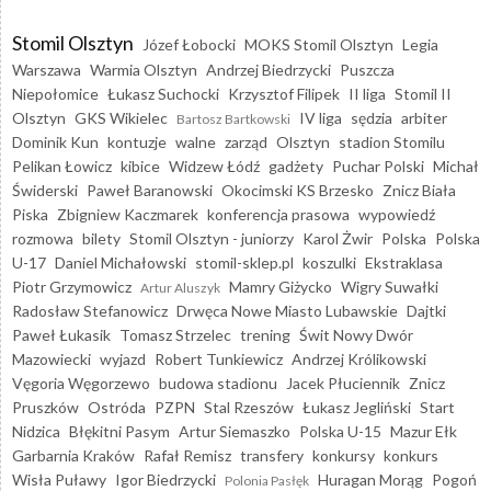
Stomil Olsztyn
Józef Łobocki
MOKS Stomil Olsztyn
Legia
Warszawa
Warmia Olsztyn
Andrzej Biedrzycki
Puszcza
Niepołomice
Łukasz Suchocki
Krzysztof Filipek
II liga
Stomil II
Olsztyn
GKS Wikielec
IV liga
sędzia
arbiter
Bartosz Bartkowski
Dominik Kun
kontuzje
walne
zarząd
Olsztyn
stadion Stomilu
Pelikan Łowicz
kibice
Widzew Łódź
gadżety
Puchar Polski
Michał
Świderski
Paweł Baranowski
Okocimski KS Brzesko
Znicz Biała
Piska
Zbigniew Kaczmarek
konferencja prasowa
wypowiedź
rozmowa
bilety
Stomil Olsztyn - juniorzy
Karol Żwir
Polska
Polska
U-17
Daniel Michałowski
stomil-sklep.pl
koszulki
Ekstraklasa
Piotr Grzymowicz
Mamry Giżycko
Wigry Suwałki
Artur Aluszyk
Radosław Stefanowicz
Drwęca Nowe Miasto Lubawskie
Dajtki
Paweł Łukasik
Tomasz Strzelec
trening
Świt Nowy Dwór
Mazowiecki
wyjazd
Robert Tunkiewicz
Andrzej Królikowski
Vęgoria Węgorzewo
budowa stadionu
Jacek Płuciennik
Znicz
Pruszków
Ostróda
PZPN
Stal Rzeszów
Łukasz Jegliński
Start
Nidzica
Błękitni Pasym
Artur Siemaszko
Polska U-15
Mazur Ełk
Garbarnia Kraków
Rafał Remisz
transfery
konkursy
konkurs
Wisła Puławy
Igor Biedrzycki
Huragan Morąg
Pogoń
Polonia Pasłęk