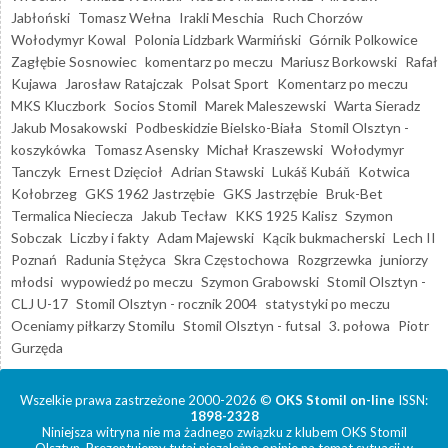
Jabłoński
Tomasz Wełna
Irakli Meschia
Ruch Chorzów
Wołodymyr Kowal
Polonia Lidzbark Warmiński
Górnik Polkowice
Zagłębie Sosnowiec
komentarz po meczu
Mariusz Borkowski
Rafał
Kujawa
Jarosław Ratajczak
Polsat Sport
Komentarz po meczu
MKS Kluczbork
Socios Stomil
Marek Maleszewski
Warta Sieradz
Jakub Mosakowski
Podbeskidzie Bielsko-Biała
Stomil Olsztyn -
koszykówka
Tomasz Asensky
Michał Kraszewski
Wołodymyr
Tanczyk
Ernest Dzięcioł
Adrian Stawski
Lukáš Kubáň
Kotwica
Kołobrzeg
GKS 1962 Jastrzębie
GKS Jastrzębie
Bruk-Bet
Termalica Nieciecza
Jakub Tecław
KKS 1925 Kalisz
Szymon
Sobczak
Liczby i fakty
Adam Majewski
Kącik bukmacherski
Lech II
Poznań
Radunia Stężyca
Skra Częstochowa
Rozgrzewka
juniorzy
młodsi
wypowiedź po meczu
Szymon Grabowski
Stomil Olsztyn -
CLJ U-17
Stomil Olsztyn - rocznik 2004
statystyki po meczu
Oceniamy piłkarzy Stomilu
Stomil Olsztyn - futsal
3. połowa
Piotr
Gurzęda
Wszelkie prawa zastrzeżone 2000-2026 ©
OKS Stomil on-line
ISSN:
1898-2328
Niniejsza witryna nie ma żadnego związku z klubem OKS Stomil
Olsztyn. Prezentujemy tutaj niezależne opinie na temat sytuacji w