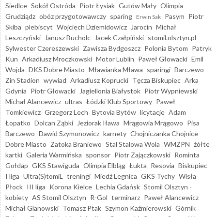
Siedlce
Sokół Ostróda
Piotr Łysiak
Gutów Mały
Olimpia
Grudziądz
obóz przygotowawczy
sparing
Pasym
Piotr
Erwin Sak
Skiba
plebiscyt
Wojciech Dziemidowicz
Jarocin
Michał
Leszczyński
Janusz Bucholc
Jacek Czałpiński
stomil.olsztyn.pl
Sylwester Czereszewski
Zawisza Bydgoszcz
Polonia Bytom
Patryk
Kun
Arkadiusz Mroczkowski
Motor Lublin
Paweł Głowacki
Emil
Wojda
DKS Dobre Miasto
Mławianka Mława
sparingi
Barczewo
Zin Stadion
wywiad
Arkadiusz Koprucki
Tęcza Biskupiec
Arka
Gdynia
Piotr Głowacki
Jagiellonia Białystok
Piotr Wypniewski
Michał Alancewicz
ultras
Łódzki Klub Sportowy
Paweł
Tomkiewicz
Grzegorz Lech
Bytovia Bytów
licytacje
Adam
Łopatko
Dolcan Ząbki
Jeziorak Iława
Mrągowia Mrągowo
Pisa
Barczewo
Dawid Szymonowicz
karnety
Chojniczanka Chojnice
Dobre Miasto
Zatoka Braniewo
Stal Stalowa Wola
WMZPN
żółte
kartki
Galeria Warmińska
sponsor
Piotr Zajączkowski
Rominta
Gołdap
GKS Stawiguda
Olimpia Elbląg
Łukta
Resovia
Biskupiec
I liga
Ultra(S)tomiL
treningi
Miedź Legnica
GKS Tychy
Wisła
Płock
III liga
Korona Kielce
Lechia Gdańsk
Stomil Olsztyn -
kobiety
AS Stomil Olsztyn
R-Gol
terminarz
Paweł Alancewicz
Michał Glanowski
Tomasz Ptak
Szymon Kaźmierowski
Górnik