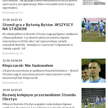
zina Stadion. Tak jak poprzednio włożyliśmy w nasze pismo
sporo pracy, przygotowując Wam niezwykle interesujący
egzemplarz.
Komentarzy: 0 »
17.03.16 23:13
Stomil gra z Bytovią Bytów. WSZYSCY
NA STADION!
W sobotę piłkarze Stomilu Olsztyn zagrają ligowe spotkanie
z Bytovią Bytów. Czy Stomil odniesie w końcu ligowe
zwycięstwo w 2016 roku? Jak zaprezentuje się były
zawodnik Stomilu - Arkadiusz Czarnecki? Odpowiedź w
sobotę o godz. 14!
Komentarzy: 6 »
12.03.16 06:04
Klepczarek: Nie faulowałem
Od pierwszej minuty w spotkaniu Rozwój Katowice – Stomil
Olsztyn zagrał, pozyskany przed rozpoczęciem rundy
wiosennej Piotr Klepczarek.
Komentarzy: 0 »
10.03.16 23:22
Rozwój kolejnym przeciwnikiem Stomilu
Olsztyn
Piłkarzy Stomilu Olsztyn w piątek czeka kolejne ligowe
spotkanie. Po remisie 1:1 z Olimpią Grudziądz olsztyński