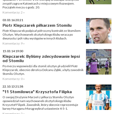
zespół zagra w Katowicach z miejscowym Rozwojem.
Początek meczu o godz. 20.
Komentarzy: 2 »
03.03.16 20:21
Piotr Klepczarek piłkarzem Stomilu
Piotr Klepczarek podpisał półroczny kontrakt ze Stomilem
Olsztyn. Wychowanek olsztyńskiego klubu wraca po
dwunastu i pół roku występów w innych klubach.
Komentarzy: 9 »
15.03.14 19:00
Klepczarek: Byliśmy zdecydowanie lepsi
od Stomilu
Po meczu wypowiedzi dla stomil.olsztyn.pl udzielił Piotr
Klepczarek, obecnie obrońca Dolcanu Ząbki, a były zawodnik
Stomilu Olsztyn.
Komentarzy: 0 »
22.10.13 21:38
"11 Stomilowca" Krzysztofa Filipka
O swojej Drużynie Marzeń z piłkarzy Stomilu Olsztyn
opowiedział nam wychowanek olsztyńskiego klubu
Krzysztof Filipek. Zawodnik, który obecnie reprezentuje
barwy Huraganu Morąg wybrał ustawienie 4-5-1.
Komentarzy: 2 »