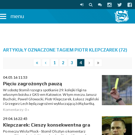
menu
ARTYKUŁY OZNACZONE TAGIEM PIOTR KLEPCZAREK (72)
1
2
3
4
04.05.16 11:53
Pięciu zagrożonych pauzą
W sobotę Stomil rozegra spotkanie 29. kolejki I ligi na
własnym boisku z GKS-em Katowice. W tym meczu Janusz
Bucholc, Paweł Głowacki, Piotr Klepczarek, Łukasz Jegliński
i Grzegorz Lech będą zagrożeni wykluczającą żółtą kartką.
Komentarzy: 0 »
29.04.16 22:45
Klepczarek: Cieszy konsekwentna gra
Po meczu Wisła Płock - Stomil Olsztyn o komentarz