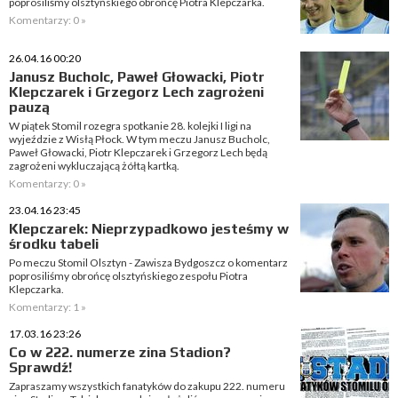
poprosiliśmy olsztyńskiego obrońcę Piotra Klepczarka.
Komentarzy: 0 »
26.04.16 00:20
Janusz Bucholc, Paweł Głowacki, Piotr
Klepczarek i Grzegorz Lech zagrożeni
pauzą
W piątek Stomil rozegra spotkanie 28. kolejki I ligi na
wyjeździe z Wisłą Płock. W tym meczu Janusz Bucholc,
Paweł Głowacki, Piotr Klepczarek i Grzegorz Lech będą
zagrożeni wykluczającą żółtą kartką.
Komentarzy: 0 »
23.04.16 23:45
Klepczarek: Nieprzypadkowo jesteśmy w
środku tabeli
Po meczu Stomil Olsztyn - Zawisza Bydgoszcz o komentarz
poprosiliśmy obrońcę olsztyńskiego zespołu Piotra
Klepczarka.
Komentarzy: 1 »
17.03.16 23:26
Co w 222. numerze zina Stadion?
Sprawdź!
Zapraszamy wszystkich fanatyków do zakupu 222. numeru