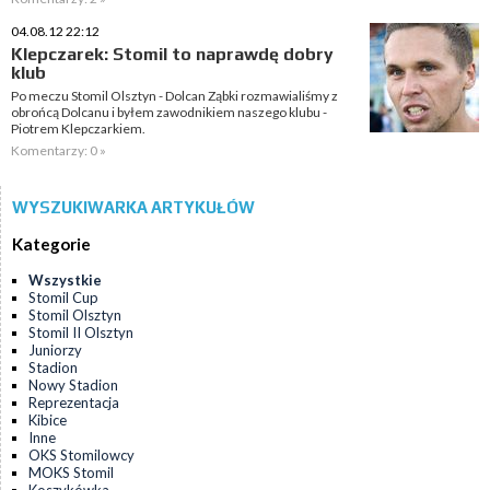
04.08.12 22:12
Klepczarek: Stomil to naprawdę dobry
klub
Po meczu Stomil Olsztyn - Dolcan Ząbki rozmawialiśmy z
obrońcą Dolcanu i byłem zawodnikiem naszego klubu -
Piotrem Klepczarkiem.
Komentarzy: 0 »
WYSZUKIWARKA ARTYKUŁÓW
Kategorie
Wszystkie
Stomil Cup
Stomil Olsztyn
Stomil II Olsztyn
Juniorzy
Stadion
Nowy Stadion
Reprezentacja
Kibice
Inne
OKS Stomilowcy
MOKS Stomil