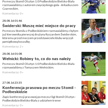
Po meczu Stomil Olsztyn 1:0 Podbeskidzie Bielsko-Biała
rozmawialiśmy z autorem zwycięskiego gola - Arkadiuszem
Czarneckim.
Komentarzy: 0 »
28.08.16 01:46
Świderski: Muszę mieć miejsce do pracy
Po meczu Stomilu z Podbeskidziem rozmawialiśmy z byłym
już kierownika pierwszej drużyny Ryszardem Świderskim,
któremu przed meczem przedstawiciele klubu wręczyli
pamiątkową koszulkę.
Komentarzy: 2 »
28.08.16 01:08
Wełnicki: Robimy to, co do nas należy
Po meczu Stomil Olsztyn 1:0 Podbeskidzie Bielsko-Biała
rozmawialiśmy z Tomaszem Wełnickim.
Komentarzy: 0 »
27.08.16 23:35
Konferencja prasowa po meczu Stomil -
Podbeskidzie
Zapis konferencji prasowej po meczu I ligi Stomil Olsztyn -
Podbeskidzie Bielsko-Biała z udziałem trener
Komentarzy: 0 »