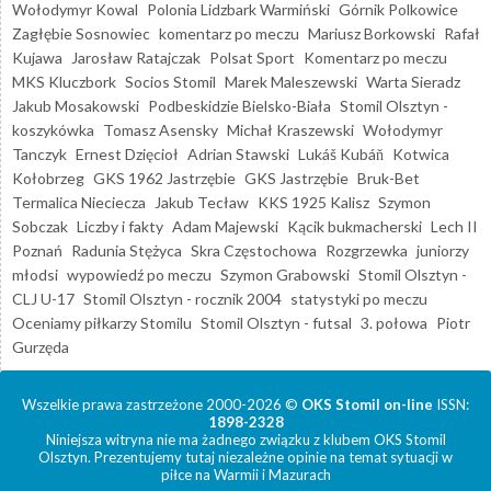
Wołodymyr Kowal
Polonia Lidzbark Warmiński
Górnik Polkowice
Zagłębie Sosnowiec
komentarz po meczu
Mariusz Borkowski
Rafał
Kujawa
Jarosław Ratajczak
Polsat Sport
Komentarz po meczu
MKS Kluczbork
Socios Stomil
Marek Maleszewski
Warta Sieradz
Jakub Mosakowski
Podbeskidzie Bielsko-Biała
Stomil Olsztyn -
koszykówka
Tomasz Asensky
Michał Kraszewski
Wołodymyr
Tanczyk
Ernest Dzięcioł
Adrian Stawski
Lukáš Kubáň
Kotwica
Kołobrzeg
GKS 1962 Jastrzębie
GKS Jastrzębie
Bruk-Bet
Termalica Nieciecza
Jakub Tecław
KKS 1925 Kalisz
Szymon
Sobczak
Liczby i fakty
Adam Majewski
Kącik bukmacherski
Lech II
Poznań
Radunia Stężyca
Skra Częstochowa
Rozgrzewka
juniorzy
młodsi
wypowiedź po meczu
Szymon Grabowski
Stomil Olsztyn -
CLJ U-17
Stomil Olsztyn - rocznik 2004
statystyki po meczu
Oceniamy piłkarzy Stomilu
Stomil Olsztyn - futsal
3. połowa
Piotr
Gurzęda
Wszelkie prawa zastrzeżone 2000-2026 ©
OKS Stomil on-line
ISSN:
1898-2328
Niniejsza witryna nie ma żadnego związku z klubem OKS Stomil
Olsztyn. Prezentujemy tutaj niezależne opinie na temat sytuacji w
piłce na Warmii i Mazurach