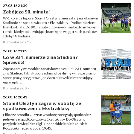
27.08.16 21:39
Zabójcza 90. minuta!
W 6. kolejce ligowej Stomil Olsztyn zmierzył się na własnym
Stadionie ze spadkowiczem z Ekstraklasy - Podbeskidziem
Bielsko-Biała. Do 90. minuty utrzymywał się bezbramkowy
remis, kiedy to decydującą bramkę na wagę trzech punktów
zdobył Arkadiusz...
Komentarzy: 21 »
26.08.16 23:05
Co w 231. numerze zina Stadion?
Sprawdź!
Zapraszamy wszystkich fanatyków do zakupu 231. numeru
zina Stadion. Tak jak poprzednio włożyliśmy w nasze pismo
sporo pracy, przygotowując Wam niezwykle interesujący
egzemplarz.
Komentarzy: 0 »
26.08.16 20:42
Stomil Olsztyn zagra w sobotę ze
spadkowiczem z Ekstraklasy
Piłkarze Stomilu Olsztyn w sobotę rozegrają spotkanie z
jednym ze spadkowiczów z Ekstraklasy. Do Olsztyna
przyjedzie wicelider I ligi - Podbeskidzie Bielsko-Biała.
Początek meczu o godz. 19:45.