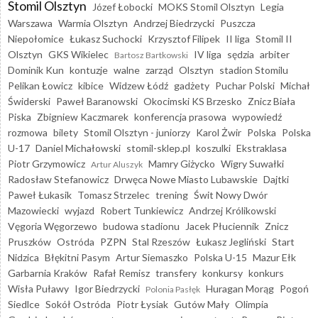
Stomil Olsztyn
Józef Łobocki
MOKS Stomil Olsztyn
Legia
Warszawa
Warmia Olsztyn
Andrzej Biedrzycki
Puszcza
Niepołomice
Łukasz Suchocki
Krzysztof Filipek
II liga
Stomil II
Olsztyn
GKS Wikielec
IV liga
sędzia
arbiter
Bartosz Bartkowski
Dominik Kun
kontuzje
walne
zarząd
Olsztyn
stadion Stomilu
Pelikan Łowicz
kibice
Widzew Łódź
gadżety
Puchar Polski
Michał
Świderski
Paweł Baranowski
Okocimski KS Brzesko
Znicz Biała
Piska
Zbigniew Kaczmarek
konferencja prasowa
wypowiedź
rozmowa
bilety
Stomil Olsztyn - juniorzy
Karol Żwir
Polska
Polska
U-17
Daniel Michałowski
stomil-sklep.pl
koszulki
Ekstraklasa
Piotr Grzymowicz
Mamry Giżycko
Wigry Suwałki
Artur Aluszyk
Radosław Stefanowicz
Drwęca Nowe Miasto Lubawskie
Dajtki
Paweł Łukasik
Tomasz Strzelec
trening
Świt Nowy Dwór
Mazowiecki
wyjazd
Robert Tunkiewicz
Andrzej Królikowski
Vęgoria Węgorzewo
budowa stadionu
Jacek Płuciennik
Znicz
Pruszków
Ostróda
PZPN
Stal Rzeszów
Łukasz Jegliński
Start
Nidzica
Błękitni Pasym
Artur Siemaszko
Polska U-15
Mazur Ełk
Garbarnia Kraków
Rafał Remisz
transfery
konkursy
konkurs
Wisła Puławy
Igor Biedrzycki
Huragan Morąg
Pogoń
Polonia Pasłęk
Siedlce
Sokół Ostróda
Piotr Łysiak
Gutów Mały
Olimpia