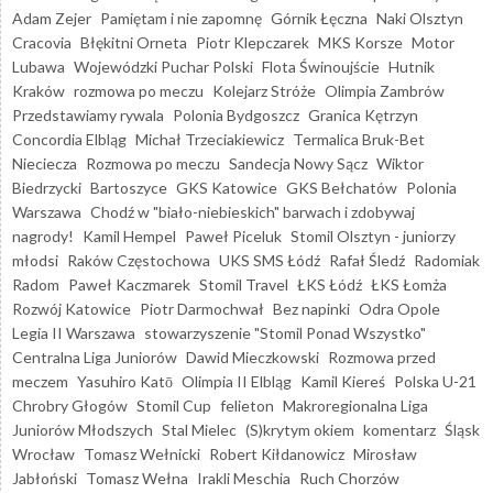
Adam Zejer
Pamiętam i nie zapomnę
Górnik Łęczna
Naki Olsztyn
Cracovia
Błękitni Orneta
Piotr Klepczarek
MKS Korsze
Motor
Lubawa
Wojewódzki Puchar Polski
Flota Świnoujście
Hutnik
Kraków
rozmowa po meczu
Kolejarz Stróże
Olimpia Zambrów
Przedstawiamy rywala
Polonia Bydgoszcz
Granica Kętrzyn
Concordia Elbląg
Michał Trzeciakiewicz
Termalica Bruk-Bet
Nieciecza
Rozmowa po meczu
Sandecja Nowy Sącz
Wiktor
Biedrzycki
Bartoszyce
GKS Katowice
GKS Bełchatów
Polonia
Warszawa
Chodź w "biało-niebieskich" barwach i zdobywaj
nagrody!
Kamil Hempel
Paweł Piceluk
Stomil Olsztyn - juniorzy
młodsi
Raków Częstochowa
UKS SMS Łódź
Rafał Śledź
Radomiak
Radom
Paweł Kaczmarek
Stomil Travel
ŁKS Łódź
ŁKS Łomża
Rozwój Katowice
Piotr Darmochwał
Bez napinki
Odra Opole
Legia II Warszawa
stowarzyszenie "Stomil Ponad Wszystko"
Centralna Liga Juniorów
Dawid Mieczkowski
Rozmowa przed
meczem
Yasuhiro Katō
Olimpia II Elbląg
Kamil Kiereś
Polska U-21
Chrobry Głogów
Stomil Cup
felieton
Makroregionalna Liga
Juniorów Młodszych
Stal Mielec
(S)krytym okiem
komentarz
Śląsk
Wrocław
Tomasz Wełnicki
Robert Kiłdanowicz
Mirosław
Jabłoński
Tomasz Wełna
Irakli Meschia
Ruch Chorzów