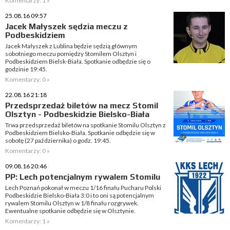
Komentarzy: 1 »
25.08.16 09:57
Jacek Małyszek sędzia meczu z
Podbeskidziem
Jacek Małyszek z Lublina będzie sędzią głównym
sobotniego meczu pomiędzy Stomilem Olsztyn i
Podbeskidziem Bielsk-Biała. Spotkanie odbędzie się o
godzinie 19:45.
Komentarzy: 0 »
22.08.16 21:18
Przedsprzedaż biletów na mecz Stomil
Olsztyn - Podbeskidzie Bielsko-Biała
Trwa przedsprzedaż biletów na spotkanie Stomilu Olsztyn z
Podbeskidziem Bielsko-Biała. Spotkanie odbędzie się w
sobotę (27 października) o godz. 19:45.
Komentarzy: 0 »
09.08.16 20:46
PP: Lech potencjalnym rywalem Stomilu
Lech Poznań pokonał w meczu 1/16 finału Pucharu Polski
Podbeskidzie Bielsko-Biała 3:0 i to oni są potencjalnym
rywalem Stomilu Olsztyn w 1/8 finału rozgrywek.
Ewentualne spotkanie odbędzie się w Olsztynie.
Komentarzy: 1 »