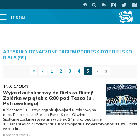
menu
ARTYKUŁY OZNACZONE TAGIEM PODBESKIDZIE BIELSKO
BIAŁA (95)
1
2
3
4
5
14.02.17 18:43
Wyjazd autokarowy do Bielska-Białej!
Zbiórka w piątek o 6:00 pod Tesco (ul.
Pstrowskiego)
Kibice Stomilu Olsztyn organizują wyjazd autokarowy na
mecz Podbeskidzie Bielsko-Biała - Stomil Olsztyn!
Spotkanie zostanie rozegrane w piątek, 24 marca o godzinie
18:00 na stadionie Podbeskidzia. Koszt wyjazdu autokarami wynosi 110 zł. Dzięki
wsparciu...
Komentarzy: 0 »