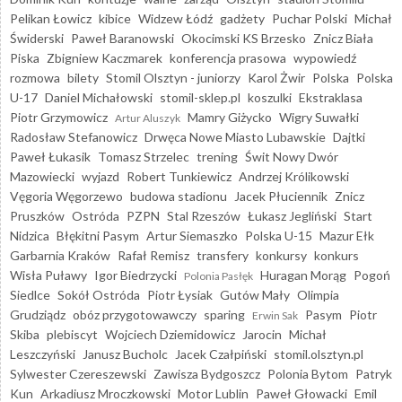
Pelikan Łowicz
kibice
Widzew Łódź
gadżety
Puchar Polski
Michał
Świderski
Paweł Baranowski
Okocimski KS Brzesko
Znicz Biała
Piska
Zbigniew Kaczmarek
konferencja prasowa
wypowiedź
rozmowa
bilety
Stomil Olsztyn - juniorzy
Karol Żwir
Polska
Polska
U-17
Daniel Michałowski
stomil-sklep.pl
koszulki
Ekstraklasa
Piotr Grzymowicz
Mamry Giżycko
Wigry Suwałki
Artur Aluszyk
Radosław Stefanowicz
Drwęca Nowe Miasto Lubawskie
Dajtki
Paweł Łukasik
Tomasz Strzelec
trening
Świt Nowy Dwór
Mazowiecki
wyjazd
Robert Tunkiewicz
Andrzej Królikowski
Vęgoria Węgorzewo
budowa stadionu
Jacek Płuciennik
Znicz
Pruszków
Ostróda
PZPN
Stal Rzeszów
Łukasz Jegliński
Start
Nidzica
Błękitni Pasym
Artur Siemaszko
Polska U-15
Mazur Ełk
Garbarnia Kraków
Rafał Remisz
transfery
konkursy
konkurs
Wisła Puławy
Igor Biedrzycki
Huragan Morąg
Pogoń
Polonia Pasłęk
Siedlce
Sokół Ostróda
Piotr Łysiak
Gutów Mały
Olimpia
Grudziądz
obóz przygotowawczy
sparing
Pasym
Piotr
Erwin Sak
Skiba
plebiscyt
Wojciech Dziemidowicz
Jarocin
Michał
Leszczyński
Janusz Bucholc
Jacek Czałpiński
stomil.olsztyn.pl
Sylwester Czereszewski
Zawisza Bydgoszcz
Polonia Bytom
Patryk
Kun
Arkadiusz Mroczkowski
Motor Lublin
Paweł Głowacki
Emil