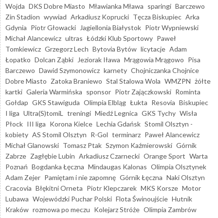
Wojda
DKS Dobre Miasto
Mławianka Mława
sparingi
Barczewo
Zin Stadion
wywiad
Arkadiusz Koprucki
Tęcza Biskupiec
Arka
Gdynia
Piotr Głowacki
Jagiellonia Białystok
Piotr Wypniewski
Michał Alancewicz
ultras
Łódzki Klub Sportowy
Paweł
Tomkiewicz
Grzegorz Lech
Bytovia Bytów
licytacje
Adam
Łopatko
Dolcan Ząbki
Jeziorak Iława
Mrągowia Mrągowo
Pisa
Barczewo
Dawid Szymonowicz
karnety
Chojniczanka Chojnice
Dobre Miasto
Zatoka Braniewo
Stal Stalowa Wola
WMZPN
żółte
kartki
Galeria Warmińska
sponsor
Piotr Zajączkowski
Rominta
Gołdap
GKS Stawiguda
Olimpia Elbląg
Łukta
Resovia
Biskupiec
I liga
Ultra(S)tomiL
treningi
Miedź Legnica
GKS Tychy
Wisła
Płock
III liga
Korona Kielce
Lechia Gdańsk
Stomil Olsztyn -
kobiety
AS Stomil Olsztyn
R-Gol
terminarz
Paweł Alancewicz
Michał Glanowski
Tomasz Ptak
Szymon Kaźmierowski
Górnik
Zabrze
Zagłębie Lubin
Arkadiusz Czarnecki
Orange Sport
Warta
Poznań
Bogdanka Łęczna
Mindaugas Kalonas
Olimpia Olsztynek
Adam Zejer
Pamiętam i nie zapomnę
Górnik Łęczna
Naki Olsztyn
Cracovia
Błękitni Orneta
Piotr Klepczarek
MKS Korsze
Motor
Lubawa
Wojewódzki Puchar Polski
Flota Świnoujście
Hutnik
Kraków
rozmowa po meczu
Kolejarz Stróże
Olimpia Zambrów