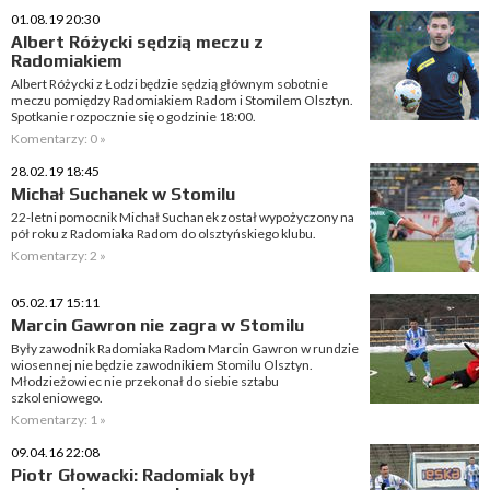
01.08.19 20:30
Albert Różycki sędzią meczu z
Radomiakiem
Albert Różycki z Łodzi będzie sędzią głównym sobotnie
meczu pomiędzy Radomiakiem Radom i Stomilem Olsztyn.
Spotkanie rozpocznie się o godzinie 18:00.
Komentarzy: 0 »
28.02.19 18:45
Michał Suchanek w Stomilu
22-letni pomocnik Michał Suchanek został wypożyczony na
pół roku z Radomiaka Radom do olsztyńskiego klubu.
Komentarzy: 2 »
05.02.17 15:11
Marcin Gawron nie zagra w Stomilu
Były zawodnik Radomiaka Radom Marcin Gawron w rundzie
wiosennej nie będzie zawodnikiem Stomilu Olsztyn.
Młodzieżowiec nie przekonał do siebie sztabu
szkoleniowego.
Komentarzy: 1 »
09.04.16 22:08
Piotr Głowacki: Radomiak był