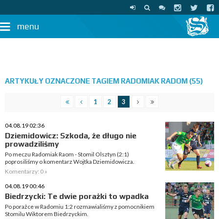
menu
ARTYKUŁY OZNACZONE TAGIEM RADOMIAK RADOM (55)
1
2
3
04.08.19 02:36
Dziemidowicz: Szkoda, że długo nie
prowadziliśmy
Po meczu Radomiak Raom - Stomil Olsztyn (2:1)
poprosiliśmy o komentarz Wojtka Dziemidowicza.
Komentarzy: 0 »
04.08.19 00:46
Biedrzycki: Te dwie porażki to wpadka
Po porażce w Radomiu 1:2 rozmawialiśmy z pomocnikiem
Stomilu Wiktorem Biedrzyckim.