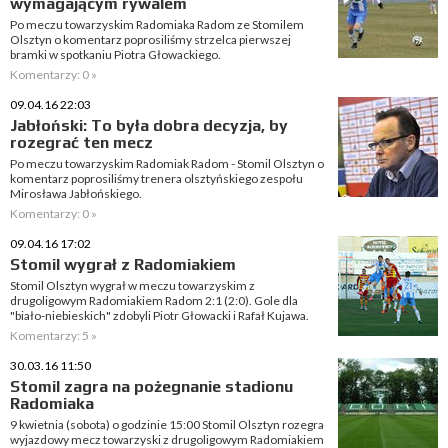
wymagającym rywalem
Po meczu towarzyskim Radomiaka Radom ze Stomilem
Olsztyn o komentarz poprosiliśmy strzelca pierwszej
bramki w spotkaniu Piotra Głowackiego.
Komentarzy: 0 »
09.04.16 22:03
Jabłoński: To była dobra decyzja, by
rozegrać ten mecz
Po meczu towarzyskim Radomiak Radom - Stomil Olsztyn o
komentarz poprosiliśmy trenera olsztyńskiego zespołu
Mirosława Jabłońskiego.
Komentarzy: 0 »
09.04.16 17:02
Stomil wygrał z Radomiakiem
Stomil Olsztyn wygrał w meczu towarzyskim z
drugoligowym Radomiakiem Radom 2:1 (2:0). Gole dla
"biało-niebieskich" zdobyli Piotr Głowacki i Rafał Kujawa.
Komentarzy: 5 »
30.03.16 11:50
Stomil zagra na pożegnanie stadionu
Radomiaka
9 kwietnia (sobota) o godzinie 15:00 Stomil Olsztyn rozegra
wyjazdowy mecz towarzyski z drugoligowym Radomiakiem