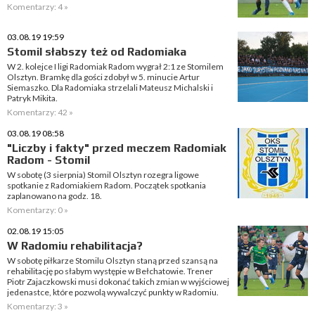
Komentarzy: 4 »
03.08.19 19:59
Stomil słabszy też od Radomiaka
W 2. kolejce I ligi Radomiak Radom wygrał 2:1 ze Stomilem
Olsztyn. Bramkę dla gości zdobył w 5. minucie Artur
Siemaszko. Dla Radomiaka strzelali Mateusz Michalski i
Patryk Mikita.
Komentarzy: 42 »
03.08.19 08:58
"Liczby i fakty" przed meczem Radomiak
Radom - Stomil
W sobotę (3 sierpnia) Stomil Olsztyn rozegra ligowe
spotkanie z Radomiakiem Radom. Początek spotkania
zaplanowano na godz. 18.
Komentarzy: 0 »
02.08.19 15:05
W Radomiu rehabilitacja?
W sobotę piłkarze Stomilu Olsztyn staną przed szansą na
rehabilitację po słabym występie w Bełchatowie. Trener
Piotr Zajaczkowski musi dokonać takich zmian w wyjściowej
jedenastce, które pozwolą wywalczyć punkty w Radomiu.
Komentarzy: 3 »