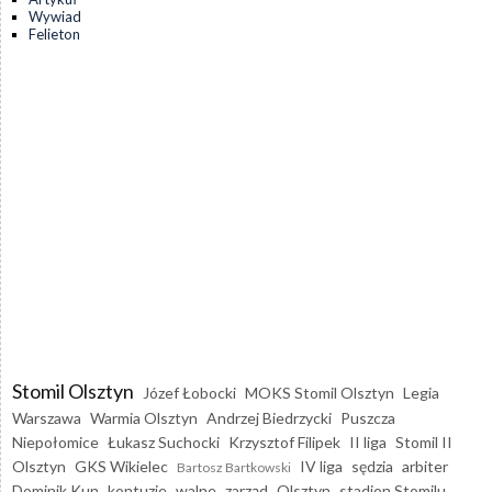
Wywiad
Felieton
Stomil Olsztyn
Józef Łobocki
MOKS Stomil Olsztyn
Legia
Warszawa
Warmia Olsztyn
Andrzej Biedrzycki
Puszcza
Niepołomice
Łukasz Suchocki
Krzysztof Filipek
II liga
Stomil II
Olsztyn
GKS Wikielec
IV liga
sędzia
arbiter
Bartosz Bartkowski
Dominik Kun
kontuzje
walne
zarząd
Olsztyn
stadion Stomilu