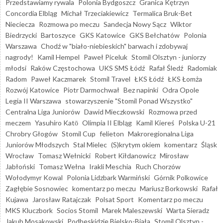
Przedstawiamy rywala
Polonia Bydgoszcz
Granica Kętrzyn
Concordia Elbląg
Michał Trzeciakiewicz
Termalica Bruk-Bet
Nieciecza
Rozmowa po meczu
Sandecja Nowy Sącz
Wiktor
Biedrzycki
Bartoszyce
GKS Katowice
GKS Bełchatów
Polonia
Warszawa
Chodź w "biało-niebieskich" barwach i zdobywaj
nagrody!
Kamil Hempel
Paweł Piceluk
Stomil Olsztyn - juniorzy
młodsi
Raków Częstochowa
UKS SMS Łódź
Rafał Śledź
Radomiak
Radom
Paweł Kaczmarek
Stomil Travel
ŁKS Łódź
ŁKS Łomża
Rozwój Katowice
Piotr Darmochwał
Bez napinki
Odra Opole
Legia II Warszawa
stowarzyszenie "Stomil Ponad Wszystko"
Centralna Liga Juniorów
Dawid Mieczkowski
Rozmowa przed
meczem
Yasuhiro Katō
Olimpia II Elbląg
Kamil Kiereś
Polska U-21
Chrobry Głogów
Stomil Cup
felieton
Makroregionalna Liga
Juniorów Młodszych
Stal Mielec
(S)krytym okiem
komentarz
Śląsk
Wrocław
Tomasz Wełnicki
Robert Kiłdanowicz
Mirosław
Jabłoński
Tomasz Wełna
Irakli Meschia
Ruch Chorzów
Wołodymyr Kowal
Polonia Lidzbark Warmiński
Górnik Polkowice
Zagłębie Sosnowiec
komentarz po meczu
Mariusz Borkowski
Rafał
Kujawa
Jarosław Ratajczak
Polsat Sport
Komentarz po meczu
MKS Kluczbork
Socios Stomil
Marek Maleszewski
Warta Sieradz
Jakub Mosakowski
Podbeskidzie Bielsko-Biała
Stomil Olsztyn -