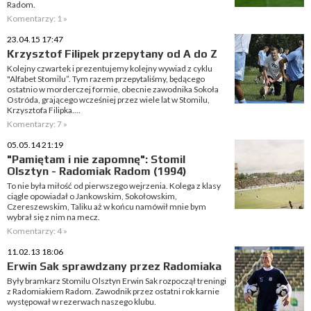
Radom.
Komentarzy: 1 »
23.04.15 17:47
Krzysztof Filipek przepytany od A do Z
Kolejny czwartek i prezentujemy kolejny wywiad z cyklu
"Alfabet Stomilu”. Tym razem przepytaliśmy, będącego
ostatnio w morderczej formie, obecnie zawodnika Sokoła
Ostróda, grającego wcześniej przez wiele lat w Stomilu,
Krzysztofa Filipka....
Komentarzy: 7 »
05.05.14 21:19
"Pamiętam i nie zapomnę": Stomil
Olsztyn - Radomiak Radom (1994)
To nie była miłość od pierwszego wejrzenia. Kolega z klasy
ciągle opowiadał o Jankowskim, Sokołowskim,
Czereszewskim, Taliku aż w końcu namówił mnie bym
wybrał się z nim na mecz.
Komentarzy: 4 »
11.02.13 18:06
Erwin Sak sprawdzany przez Radomiaka
Były bramkarz Stomilu Olsztyn Erwin Sak rozpoczął treningi
z Radomiakiem Radom. Zawodnik przez ostatni rok karnie
występował w rezerwach naszego klubu.