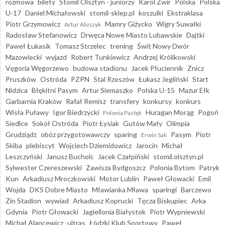
rozmowa
bilety
Stomil Olsztyn - juniorzy
Karol Żwir
Polska
Polska
U-17
Daniel Michałowski
stomil-sklep.pl
koszulki
Ekstraklasa
Piotr Grzymowicz
Mamry Giżycko
Wigry Suwałki
Artur Aluszyk
Radosław Stefanowicz
Drwęca Nowe Miasto Lubawskie
Dajtki
Paweł Łukasik
Tomasz Strzelec
trening
Świt Nowy Dwór
Mazowiecki
wyjazd
Robert Tunkiewicz
Andrzej Królikowski
Vęgoria Węgorzewo
budowa stadionu
Jacek Płuciennik
Znicz
Pruszków
Ostróda
PZPN
Stal Rzeszów
Łukasz Jegliński
Start
Nidzica
Błękitni Pasym
Artur Siemaszko
Polska U-15
Mazur Ełk
Garbarnia Kraków
Rafał Remisz
transfery
konkursy
konkurs
Wisła Puławy
Igor Biedrzycki
Huragan Morąg
Pogoń
Polonia Pasłęk
Siedlce
Sokół Ostróda
Piotr Łysiak
Gutów Mały
Olimpia
Grudziądz
obóz przygotowawczy
sparing
Pasym
Piotr
Erwin Sak
Skiba
plebiscyt
Wojciech Dziemidowicz
Jarocin
Michał
Leszczyński
Janusz Bucholc
Jacek Czałpiński
stomil.olsztyn.pl
Sylwester Czereszewski
Zawisza Bydgoszcz
Polonia Bytom
Patryk
Kun
Arkadiusz Mroczkowski
Motor Lublin
Paweł Głowacki
Emil
Wojda
DKS Dobre Miasto
Mławianka Mława
sparingi
Barczewo
Zin Stadion
wywiad
Arkadiusz Koprucki
Tęcza Biskupiec
Arka
Gdynia
Piotr Głowacki
Jagiellonia Białystok
Piotr Wypniewski
Michał Alancewicz
ultras
Łódzki Klub Sportowy
Paweł