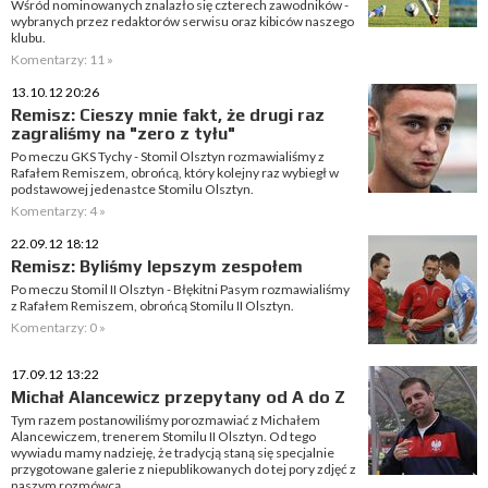
Wśród nominowanych znalazło się czterech zawodników -
wybranych przez redaktorów serwisu oraz kibiców naszego
klubu.
Komentarzy: 11 »
13.10.12 20:26
Remisz: Cieszy mnie fakt, że drugi raz
zagraliśmy na "zero z tyłu"
Po meczu GKS Tychy - Stomil Olsztyn rozmawialiśmy z
Rafałem Remiszem, obrońcą, który kolejny raz wybiegł w
podstawowej jedenastce Stomilu Olsztyn.
Komentarzy: 4 »
22.09.12 18:12
Remisz: Byliśmy lepszym zespołem
Po meczu Stomil II Olsztyn - Błękitni Pasym rozmawialiśmy
z Rafałem Remiszem, obrońcą Stomilu II Olsztyn.
Komentarzy: 0 »
17.09.12 13:22
Michał Alancewicz przepytany od A do Z
Tym razem postanowiliśmy porozmawiać z Michałem
Alancewiczem, trenerem Stomilu II Olsztyn. Od tego
wywiadu mamy nadzieję, że tradycją staną się specjalnie
przygotowane galerie z niepublikowanych do tej pory zdjęć z
naszym rozmówcą.