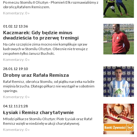
Po meczu Stomilu II Olsztyn - Płomień Ełk rozmawialiśmy z
obrońcą Rafałem Remiszem.
Komentarzy: 0 »
01.02.12 13:36
Kaczmarek: Gdy będzie minus
dwadzieścia to przerwę treningi
Na całe szczęście zima mocno nie komplikuje spraw
kadrowych w Stomilu Olsztyn. Obecnie nie trenuje z
zespołem tylko Janusz Bucholc.
Komentarzy: 0 »
28.01.12 19:10
Drobny uraz Rafała Remisza
Rafał Remisz, obrońca Stomilu, od piątku narzeka na bóle
mięśnia brzucha. Dlatego piłkarz nie wystąpił w sobotnim
sparingu.
Komentarzy: 0 »
04.12.11 21:28
Łysiak i Remisz charytatywnie
Młodzi piłkarze Stomilu Olsztyn: Piotr Łysiak oraz Rafał
Remisz wzięli w niedzielę w akcji charytatywnej.
Komentarzy: 0 »