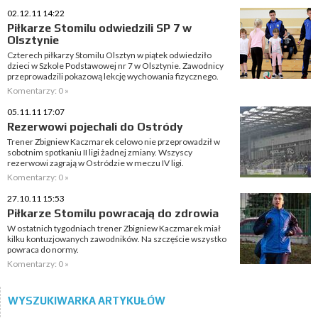
02.12.11 14:22
Piłkarze Stomilu odwiedzili SP 7 w
Olsztynie
Czterech piłkarzy Stomilu Olsztyn w piątek odwiedziło
dzieci w Szkole Podstawowej nr 7 w Olsztynie. Zawodnicy
przeprowadzili pokazową lekcję wychowania fizycznego.
Komentarzy: 0 »
05.11.11 17:07
Rezerwowi pojechali do Ostródy
Trener Zbigniew Kaczmarek celowo nie przeprowadził w
sobotnim spotkaniu II ligi żadnej zmiany. Wszyscy
rezerwowi zagrają w Ostródzie w meczu IV ligi.
Komentarzy: 0 »
27.10.11 15:53
Piłkarze Stomilu powracają do zdrowia
W ostatnich tygodniach trener Zbigniew Kaczmarek miał
kilku kontuzjowanych zawodników. Na szczęście wszystko
powraca do normy.
Komentarzy: 0 »
WYSZUKIWARKA ARTYKUŁÓW