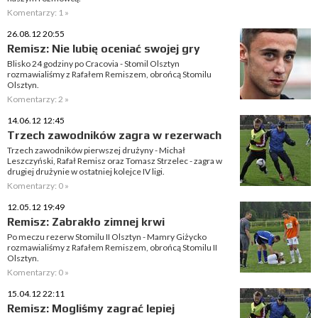
Komentarzy: 1 »
26.08.12 20:55
Remisz: Nie lubię oceniać swojej gry
Blisko 24 godziny po Cracovia - Stomil Olsztyn
rozmawialiśmy z Rafałem Remiszem, obrońcą Stomilu
Olsztyn.
Komentarzy: 2 »
14.06.12 12:45
Trzech zawodników zagra w rezerwach
Trzech zawodników pierwszej drużyny - Michał
Leszczyński, Rafał Remisz oraz Tomasz Strzelec - zagra w
drugiej drużynie w ostatniej kolejce IV ligi.
Komentarzy: 0 »
12.05.12 19:49
Remisz: Zabrakło zimnej krwi
Po meczu rezerw Stomilu II Olsztyn - Mamry Giżycko
rozmawialiśmy z Rafałem Remiszem, obrońcą Stomilu II
Olsztyn.
Komentarzy: 0 »
15.04.12 22:11
Remisz: Mogliśmy zagrać lepiej