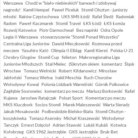
Warszawa
Chodź w "biało-niebieskich" barwach i zdobywaj
nagrody!
Kamil Hempel
Paweł Piceluk
Stomil Olsztyn - juniorzy
młodsi
Raków Częstochowa
UKS SMS Łódź
Rafał Śledź
Radomiak
Radom
Paweł Kaczmarek
Stomil Travel
ŁKS Łódź
ŁKS Łomża
Rozwój Katowice
Piotr Darmochwał
Bez napinki
Odra Opole
Legia II Warszawa
stowarzyszenie "Stomil Ponad Wszystko"
Centralna Liga Juniorów
Dawid Mieczkowski
Rozmowa przed
meczem
Yasuhiro Katō
Olimpia II Elbląg
Kamil Kiereś
Polska U-21
Chrobry Głogów
Stomil Cup
felieton
Makroregionalna Liga
Juniorów Młodszych
Stal Mielec
(S)krytym okiem
komentarz
Śląsk
Wrocław
Tomasz Wełnicki
Robert Kiłdanowicz
Mirosław
Jabłoński
Tomasz Wełna
Irakli Meschia
Ruch Chorzów
Wołodymyr Kowal
Polonia Lidzbark Warmiński
Górnik Polkowice
Zagłębie Sosnowiec
komentarz po meczu
Mariusz Borkowski
Rafał
Kujawa
Jarosław Ratajczak
Polsat Sport
Komentarz po meczu
MKS Kluczbork
Socios Stomil
Marek Maleszewski
Warta Sieradz
Jakub Mosakowski
Podbeskidzie Bielsko-Biała
Stomil Olsztyn -
koszykówka
Tomasz Asensky
Michał Kraszewski
Wołodymyr
Tanczyk
Ernest Dzięcioł
Adrian Stawski
Lukáš Kubáň
Kotwica
Kołobrzeg
GKS 1962 Jastrzębie
GKS Jastrzębie
Bruk-Bet