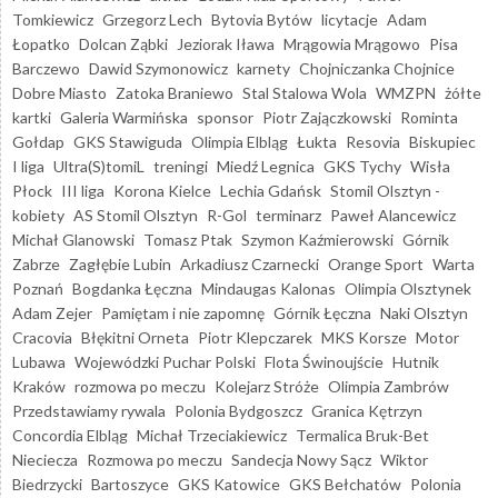
Tomkiewicz
Grzegorz Lech
Bytovia Bytów
licytacje
Adam
Łopatko
Dolcan Ząbki
Jeziorak Iława
Mrągowia Mrągowo
Pisa
Barczewo
Dawid Szymonowicz
karnety
Chojniczanka Chojnice
Dobre Miasto
Zatoka Braniewo
Stal Stalowa Wola
WMZPN
żółte
kartki
Galeria Warmińska
sponsor
Piotr Zajączkowski
Rominta
Gołdap
GKS Stawiguda
Olimpia Elbląg
Łukta
Resovia
Biskupiec
I liga
Ultra(S)tomiL
treningi
Miedź Legnica
GKS Tychy
Wisła
Płock
III liga
Korona Kielce
Lechia Gdańsk
Stomil Olsztyn -
kobiety
AS Stomil Olsztyn
R-Gol
terminarz
Paweł Alancewicz
Michał Glanowski
Tomasz Ptak
Szymon Kaźmierowski
Górnik
Zabrze
Zagłębie Lubin
Arkadiusz Czarnecki
Orange Sport
Warta
Poznań
Bogdanka Łęczna
Mindaugas Kalonas
Olimpia Olsztynek
Adam Zejer
Pamiętam i nie zapomnę
Górnik Łęczna
Naki Olsztyn
Cracovia
Błękitni Orneta
Piotr Klepczarek
MKS Korsze
Motor
Lubawa
Wojewódzki Puchar Polski
Flota Świnoujście
Hutnik
Kraków
rozmowa po meczu
Kolejarz Stróże
Olimpia Zambrów
Przedstawiamy rywala
Polonia Bydgoszcz
Granica Kętrzyn
Concordia Elbląg
Michał Trzeciakiewicz
Termalica Bruk-Bet
Nieciecza
Rozmowa po meczu
Sandecja Nowy Sącz
Wiktor
Biedrzycki
Bartoszyce
GKS Katowice
GKS Bełchatów
Polonia