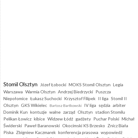
Stomil Olsztyn
Józef Łobocki
MOKS Stomil Olsztyn
Legia
Warszawa
Warmia Olsztyn
Andrzej Biedrzycki
Puszcza
Niepołomice
Łukasz Suchocki
Krzysztof Filipek
II liga
Stomil II
Olsztyn
GKS Wikielec
IV liga
sędzia
arbiter
Bartosz Bartkowski
Dominik Kun
kontuzje
walne
zarząd
Olsztyn
stadion Stomilu
Pelikan Łowicz
kibice
Widzew Łódź
gadżety
Puchar Polski
Michał
Świderski
Paweł Baranowski
Okocimski KS Brzesko
Znicz Biała
Piska
Zbigniew Kaczmarek
konferencja prasowa
wypowiedź