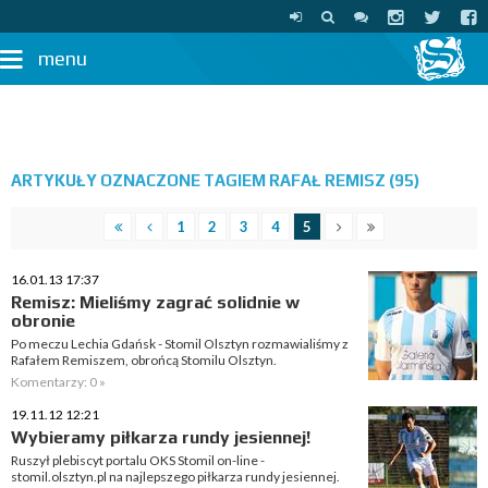
menu
ARTYKUŁY OZNACZONE TAGIEM RAFAŁ REMISZ (95)
1
2
3
4
5
16.01.13 17:37
Remisz: Mieliśmy zagrać solidnie w
obronie
Po meczu Lechia Gdańsk - Stomil Olsztyn rozmawialiśmy z
Rafałem Remiszem, obrońcą Stomilu Olsztyn.
Komentarzy: 0 »
19.11.12 12:21
Wybieramy piłkarza rundy jesiennej!
Ruszył plebiscyt portalu OKS Stomil on-line -
stomil.olsztyn.pl na najlepszego piłkarza rundy jesiennej.