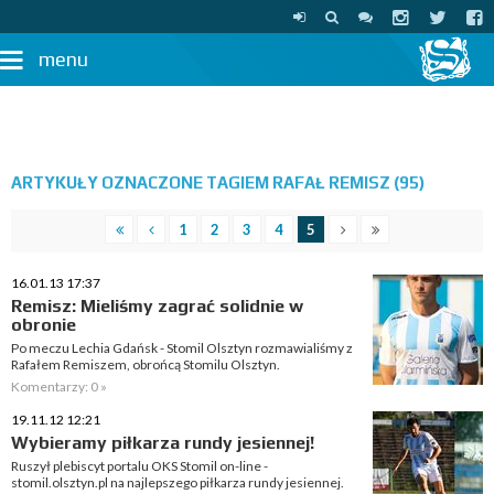
menu
ARTYKUŁY OZNACZONE TAGIEM RAFAŁ REMISZ (95)
1
2
3
4
5
16.01.13 17:37
Remisz: Mieliśmy zagrać solidnie w
obronie
Po meczu Lechia Gdańsk - Stomil Olsztyn rozmawialiśmy z
Rafałem Remiszem, obrońcą Stomilu Olsztyn.
Komentarzy: 0 »
19.11.12 12:21
Wybieramy piłkarza rundy jesiennej!
Ruszył plebiscyt portalu OKS Stomil on-line -
stomil.olsztyn.pl na najlepszego piłkarza rundy jesiennej.