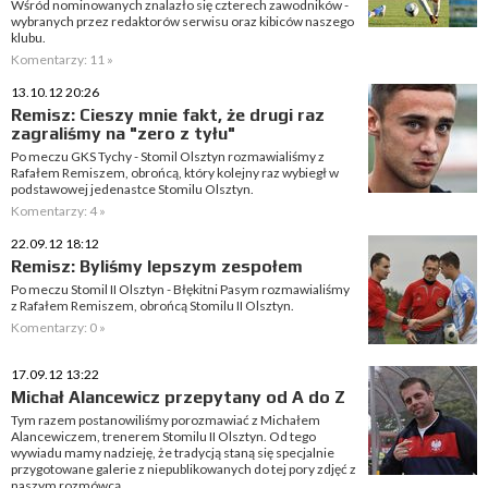
Wśród nominowanych znalazło się czterech zawodników -
wybranych przez redaktorów serwisu oraz kibiców naszego
klubu.
Komentarzy: 11 »
13.10.12 20:26
Remisz: Cieszy mnie fakt, że drugi raz
zagraliśmy na "zero z tyłu"
Po meczu GKS Tychy - Stomil Olsztyn rozmawialiśmy z
Rafałem Remiszem, obrońcą, który kolejny raz wybiegł w
podstawowej jedenastce Stomilu Olsztyn.
Komentarzy: 4 »
22.09.12 18:12
Remisz: Byliśmy lepszym zespołem
Po meczu Stomil II Olsztyn - Błękitni Pasym rozmawialiśmy
z Rafałem Remiszem, obrońcą Stomilu II Olsztyn.
Komentarzy: 0 »
17.09.12 13:22
Michał Alancewicz przepytany od A do Z
Tym razem postanowiliśmy porozmawiać z Michałem
Alancewiczem, trenerem Stomilu II Olsztyn. Od tego
wywiadu mamy nadzieję, że tradycją staną się specjalnie
przygotowane galerie z niepublikowanych do tej pory zdjęć z
naszym rozmówcą.