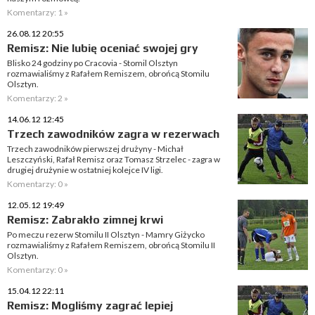
Komentarzy: 1 »
26.08.12 20:55
Remisz: Nie lubię oceniać swojej gry
Blisko 24 godziny po Cracovia - Stomil Olsztyn
rozmawialiśmy z Rafałem Remiszem, obrońcą Stomilu
Olsztyn.
Komentarzy: 2 »
14.06.12 12:45
Trzech zawodników zagra w rezerwach
Trzech zawodników pierwszej drużyny - Michał
Leszczyński, Rafał Remisz oraz Tomasz Strzelec - zagra w
drugiej drużynie w ostatniej kolejce IV ligi.
Komentarzy: 0 »
12.05.12 19:49
Remisz: Zabrakło zimnej krwi
Po meczu rezerw Stomilu II Olsztyn - Mamry Giżycko
rozmawialiśmy z Rafałem Remiszem, obrońcą Stomilu II
Olsztyn.
Komentarzy: 0 »
15.04.12 22:11
Remisz: Mogliśmy zagrać lepiej