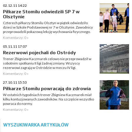
02.12.11 14:22
Piłkarze Stomilu odwiedzili SP 7 w
Olsztynie
Czterech piłkarzy Stomilu Olsztyn w piątek odwiedziło
dzieci w Szkole Podstawowej nr 7 w Olsztynie. Zawodnicy
przeprowadzili pokazową lekcję wychowania fizycznego.
Komentarzy: 0 »
05.11.11 17:07
Rezerwowi pojechali do Ostródy
Trener Zbigniew Kaczmarek celowo nie przeprowadził w
sobotnim spotkaniu II ligi żadnej zmiany. Wszyscy
rezerwowi zagrają w Ostródzie w meczu IV ligi.
Komentarzy: 0 »
27.10.11 15:53
Piłkarze Stomilu powracają do zdrowia
W ostatnich tygodniach trener Zbigniew Kaczmarek miał
kilku kontuzjowanych zawodników. Na szczęście wszystko
powraca do normy.
Komentarzy: 0 »
WYSZUKIWARKA ARTYKUŁÓW