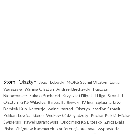
Stomil Olsztyn
Józef Łobocki
MOKS Stomil Olsztyn
Legia
Warszawa
Warmia Olsztyn
Andrzej Biedrzycki
Puszcza
Niepołomice
Łukasz Suchocki
Krzysztof Filipek
II liga
Stomil II
Olsztyn
GKS Wikielec
IV liga
sędzia
arbiter
Bartosz Bartkowski
Dominik Kun
kontuzje
walne
zarząd
Olsztyn
stadion Stomilu
Pelikan Łowicz
kibice
Widzew Łódź
gadżety
Puchar Polski
Michał
Świderski
Paweł Baranowski
Okocimski KS Brzesko
Znicz Biała
Piska
Zbigniew Kaczmarek
konferencja prasowa
wypowiedź