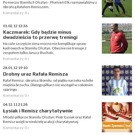
Po meczu Stomilu II Olsztyn - Płomień Ełk rozmawialiśmy z
obrońcą Rafałem Remiszem.
Komentarzy: 0 »
01.02.12 13:36
Kaczmarek: Gdy będzie minus
dwadzieścia to przerwę treningi
Na całe szczęście zima mocno nie komplikuje spraw
kadrowych w Stomilu Olsztyn. Obecnie nie trenuje z
zespołem tylko Janusz Bucholc.
Komentarzy: 0 »
28.01.12 19:10
Drobny uraz Rafała Remisza
Rafał Remisz, obrońca Stomilu, od piątku narzeka na bóle
mięśnia brzucha. Dlatego piłkarz nie wystąpił w sobotnim
sparingu.
Komentarzy: 0 »
04.12.11 21:28
Łysiak i Remisz charytatywnie
Młodzi piłkarze Stomilu Olsztyn: Piotr Łysiak oraz Rafał
Remisz wzięli w niedzielę w akcji charytatywnej.
Komentarzy: 0 »