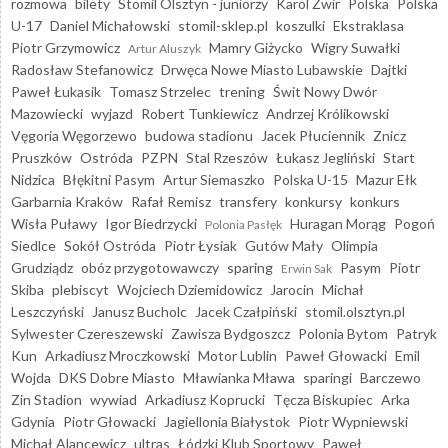
rozmowa
bilety
Stomil Olsztyn - juniorzy
Karol Żwir
Polska
Polska
U-17
Daniel Michałowski
stomil-sklep.pl
koszulki
Ekstraklasa
Piotr Grzymowicz
Mamry Giżycko
Wigry Suwałki
Artur Aluszyk
Radosław Stefanowicz
Drwęca Nowe Miasto Lubawskie
Dajtki
Paweł Łukasik
Tomasz Strzelec
trening
Świt Nowy Dwór
Mazowiecki
wyjazd
Robert Tunkiewicz
Andrzej Królikowski
Vęgoria Węgorzewo
budowa stadionu
Jacek Płuciennik
Znicz
Pruszków
Ostróda
PZPN
Stal Rzeszów
Łukasz Jegliński
Start
Nidzica
Błękitni Pasym
Artur Siemaszko
Polska U-15
Mazur Ełk
Garbarnia Kraków
Rafał Remisz
transfery
konkursy
konkurs
Wisła Puławy
Igor Biedrzycki
Huragan Morąg
Pogoń
Polonia Pasłęk
Siedlce
Sokół Ostróda
Piotr Łysiak
Gutów Mały
Olimpia
Grudziądz
obóz przygotowawczy
sparing
Pasym
Piotr
Erwin Sak
Skiba
plebiscyt
Wojciech Dziemidowicz
Jarocin
Michał
Leszczyński
Janusz Bucholc
Jacek Czałpiński
stomil.olsztyn.pl
Sylwester Czereszewski
Zawisza Bydgoszcz
Polonia Bytom
Patryk
Kun
Arkadiusz Mroczkowski
Motor Lublin
Paweł Głowacki
Emil
Wojda
DKS Dobre Miasto
Mławianka Mława
sparingi
Barczewo
Zin Stadion
wywiad
Arkadiusz Koprucki
Tęcza Biskupiec
Arka
Gdynia
Piotr Głowacki
Jagiellonia Białystok
Piotr Wypniewski
Michał Alancewicz
ultras
Łódzki Klub Sportowy
Paweł