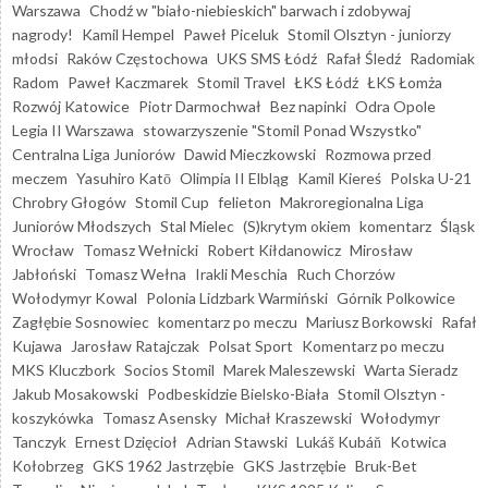
Warszawa
Chodź w "biało-niebieskich" barwach i zdobywaj
nagrody!
Kamil Hempel
Paweł Piceluk
Stomil Olsztyn - juniorzy
młodsi
Raków Częstochowa
UKS SMS Łódź
Rafał Śledź
Radomiak
Radom
Paweł Kaczmarek
Stomil Travel
ŁKS Łódź
ŁKS Łomża
Rozwój Katowice
Piotr Darmochwał
Bez napinki
Odra Opole
Legia II Warszawa
stowarzyszenie "Stomil Ponad Wszystko"
Centralna Liga Juniorów
Dawid Mieczkowski
Rozmowa przed
meczem
Yasuhiro Katō
Olimpia II Elbląg
Kamil Kiereś
Polska U-21
Chrobry Głogów
Stomil Cup
felieton
Makroregionalna Liga
Juniorów Młodszych
Stal Mielec
(S)krytym okiem
komentarz
Śląsk
Wrocław
Tomasz Wełnicki
Robert Kiłdanowicz
Mirosław
Jabłoński
Tomasz Wełna
Irakli Meschia
Ruch Chorzów
Wołodymyr Kowal
Polonia Lidzbark Warmiński
Górnik Polkowice
Zagłębie Sosnowiec
komentarz po meczu
Mariusz Borkowski
Rafał
Kujawa
Jarosław Ratajczak
Polsat Sport
Komentarz po meczu
MKS Kluczbork
Socios Stomil
Marek Maleszewski
Warta Sieradz
Jakub Mosakowski
Podbeskidzie Bielsko-Biała
Stomil Olsztyn -
koszykówka
Tomasz Asensky
Michał Kraszewski
Wołodymyr
Tanczyk
Ernest Dzięcioł
Adrian Stawski
Lukáš Kubáň
Kotwica
Kołobrzeg
GKS 1962 Jastrzębie
GKS Jastrzębie
Bruk-Bet