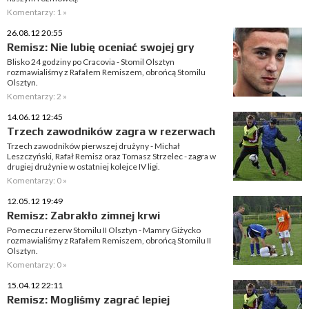
Komentarzy: 1 »
26.08.12 20:55
Remisz: Nie lubię oceniać swojej gry
Blisko 24 godziny po Cracovia - Stomil Olsztyn
rozmawialiśmy z Rafałem Remiszem, obrońcą Stomilu
Olsztyn.
Komentarzy: 2 »
14.06.12 12:45
Trzech zawodników zagra w rezerwach
Trzech zawodników pierwszej drużyny - Michał
Leszczyński, Rafał Remisz oraz Tomasz Strzelec - zagra w
drugiej drużynie w ostatniej kolejce IV ligi.
Komentarzy: 0 »
12.05.12 19:49
Remisz: Zabrakło zimnej krwi
Po meczu rezerw Stomilu II Olsztyn - Mamry Giżycko
rozmawialiśmy z Rafałem Remiszem, obrońcą Stomilu II
Olsztyn.
Komentarzy: 0 »
15.04.12 22:11
Remisz: Mogliśmy zagrać lepiej