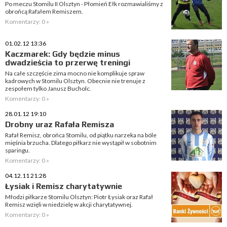
Po meczu Stomilu II Olsztyn - Płomień Ełk rozmawialiśmy z
obrońcą Rafałem Remiszem.
Komentarzy: 0 »
01.02.12 13:36
Kaczmarek: Gdy będzie minus
dwadzieścia to przerwę treningi
Na całe szczęście zima mocno nie komplikuje spraw
kadrowych w Stomilu Olsztyn. Obecnie nie trenuje z
zespołem tylko Janusz Bucholc.
Komentarzy: 0 »
28.01.12 19:10
Drobny uraz Rafała Remisza
Rafał Remisz, obrońca Stomilu, od piątku narzeka na bóle
mięśnia brzucha. Dlatego piłkarz nie wystąpił w sobotnim
sparingu.
Komentarzy: 0 »
04.12.11 21:28
Łysiak i Remisz charytatywnie
Młodzi piłkarze Stomilu Olsztyn: Piotr Łysiak oraz Rafał
Remisz wzięli w niedzielę w akcji charytatywnej.
Komentarzy: 0 »