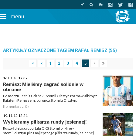
menu
ARTYKUŁY OZNACZONE TAGIEM RAFAŁ REMISZ (95)
1
2
3
4
5
16.01.13 17:37
Remisz: Mieliśmy zagrać solidnie w
obronie
Po meczu Lechia Gdańsk - Stomil Olsztyn rozmawialiśmy z
Rafałem Remiszem, obrońcą Stomilu Olsztyn.
Komentarzy: 0 »
19.11.12 12:21
Wybieramy piłkarza rundy jesiennej!
Ruszył plebiscyt portalu OKS Stomil on-line -
stomil.olsztyn.pl na najlepszego piłkarza rundy jesiennej.