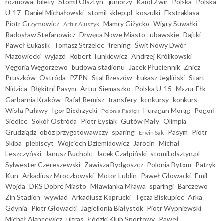
rozmowa
bilety
Stomil Olsztyn - juniorzy
Karol Żwir
Polska
Polska
U-17
Daniel Michałowski
stomil-sklep.pl
koszulki
Ekstraklasa
Piotr Grzymowicz
Mamry Giżycko
Wigry Suwałki
Artur Aluszyk
Radosław Stefanowicz
Drwęca Nowe Miasto Lubawskie
Dajtki
Paweł Łukasik
Tomasz Strzelec
trening
Świt Nowy Dwór
Mazowiecki
wyjazd
Robert Tunkiewicz
Andrzej Królikowski
Vęgoria Węgorzewo
budowa stadionu
Jacek Płuciennik
Znicz
Pruszków
Ostróda
PZPN
Stal Rzeszów
Łukasz Jegliński
Start
Nidzica
Błękitni Pasym
Artur Siemaszko
Polska U-15
Mazur Ełk
Garbarnia Kraków
Rafał Remisz
transfery
konkursy
konkurs
Wisła Puławy
Igor Biedrzycki
Huragan Morąg
Pogoń
Polonia Pasłęk
Siedlce
Sokół Ostróda
Piotr Łysiak
Gutów Mały
Olimpia
Grudziądz
obóz przygotowawczy
sparing
Pasym
Piotr
Erwin Sak
Skiba
plebiscyt
Wojciech Dziemidowicz
Jarocin
Michał
Leszczyński
Janusz Bucholc
Jacek Czałpiński
stomil.olsztyn.pl
Sylwester Czereszewski
Zawisza Bydgoszcz
Polonia Bytom
Patryk
Kun
Arkadiusz Mroczkowski
Motor Lublin
Paweł Głowacki
Emil
Wojda
DKS Dobre Miasto
Mławianka Mława
sparingi
Barczewo
Zin Stadion
wywiad
Arkadiusz Koprucki
Tęcza Biskupiec
Arka
Gdynia
Piotr Głowacki
Jagiellonia Białystok
Piotr Wypniewski
Michał Alancewicz
ultras
Łódzki Klub Sportowy
Paweł