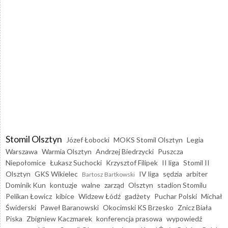
Stomil Olsztyn
Józef Łobocki
MOKS Stomil Olsztyn
Legia
Warszawa
Warmia Olsztyn
Andrzej Biedrzycki
Puszcza
Niepołomice
Łukasz Suchocki
Krzysztof Filipek
II liga
Stomil II
Olsztyn
GKS Wikielec
IV liga
sędzia
arbiter
Bartosz Bartkowski
Dominik Kun
kontuzje
walne
zarząd
Olsztyn
stadion Stomilu
Pelikan Łowicz
kibice
Widzew Łódź
gadżety
Puchar Polski
Michał
Świderski
Paweł Baranowski
Okocimski KS Brzesko
Znicz Biała
Piska
Zbigniew Kaczmarek
konferencja prasowa
wypowiedź