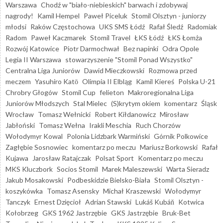
Warszawa
Chodź w "biało-niebieskich" barwach i zdobywaj
nagrody!
Kamil Hempel
Paweł Piceluk
Stomil Olsztyn - juniorzy
młodsi
Raków Częstochowa
UKS SMS Łódź
Rafał Śledź
Radomiak
Radom
Paweł Kaczmarek
Stomil Travel
ŁKS Łódź
ŁKS Łomża
Rozwój Katowice
Piotr Darmochwał
Bez napinki
Odra Opole
Legia II Warszawa
stowarzyszenie "Stomil Ponad Wszystko"
Centralna Liga Juniorów
Dawid Mieczkowski
Rozmowa przed
meczem
Yasuhiro Katō
Olimpia II Elbląg
Kamil Kiereś
Polska U-21
Chrobry Głogów
Stomil Cup
felieton
Makroregionalna Liga
Juniorów Młodszych
Stal Mielec
(S)krytym okiem
komentarz
Śląsk
Wrocław
Tomasz Wełnicki
Robert Kiłdanowicz
Mirosław
Jabłoński
Tomasz Wełna
Irakli Meschia
Ruch Chorzów
Wołodymyr Kowal
Polonia Lidzbark Warmiński
Górnik Polkowice
Zagłębie Sosnowiec
komentarz po meczu
Mariusz Borkowski
Rafał
Kujawa
Jarosław Ratajczak
Polsat Sport
Komentarz po meczu
MKS Kluczbork
Socios Stomil
Marek Maleszewski
Warta Sieradz
Jakub Mosakowski
Podbeskidzie Bielsko-Biała
Stomil Olsztyn -
koszykówka
Tomasz Asensky
Michał Kraszewski
Wołodymyr
Tanczyk
Ernest Dzięcioł
Adrian Stawski
Lukáš Kubáň
Kotwica
Kołobrzeg
GKS 1962 Jastrzębie
GKS Jastrzębie
Bruk-Bet