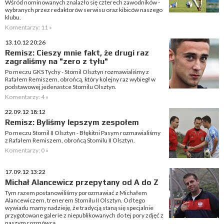
Wśród nominowanych znalazło się czterech zawodników -
wybranych przez redaktorów serwisu oraz kibiców naszego
klubu.
Komentarzy: 11 »
13.10.12 20:26
Remisz: Cieszy mnie fakt, że drugi raz
zagraliśmy na "zero z tyłu"
Po meczu GKS Tychy - Stomil Olsztyn rozmawialiśmy z
Rafałem Remiszem, obrońcą, który kolejny raz wybiegł w
podstawowej jedenastce Stomilu Olsztyn.
Komentarzy: 4 »
22.09.12 18:12
Remisz: Byliśmy lepszym zespołem
Po meczu Stomil II Olsztyn - Błękitni Pasym rozmawialiśmy
z Rafałem Remiszem, obrońcą Stomilu II Olsztyn.
Komentarzy: 0 »
17.09.12 13:22
Michał Alancewicz przepytany od A do Z
Tym razem postanowiliśmy porozmawiać z Michałem
Alancewiczem, trenerem Stomilu II Olsztyn. Od tego
wywiadu mamy nadzieję, że tradycją staną się specjalnie
przygotowane galerie z niepublikowanych do tej pory zdjęć z
naszym rozmówcą.