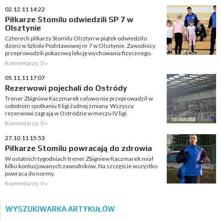
02.12.11 14:22
Piłkarze Stomilu odwiedzili SP 7 w
Olsztynie
Czterech piłkarzy Stomilu Olsztyn w piątek odwiedziło
dzieci w Szkole Podstawowej nr 7 w Olsztynie. Zawodnicy
przeprowadzili pokazową lekcję wychowania fizycznego.
Komentarzy: 0 »
05.11.11 17:07
Rezerwowi pojechali do Ostródy
Trener Zbigniew Kaczmarek celowo nie przeprowadził w
sobotnim spotkaniu II ligi żadnej zmiany. Wszyscy
rezerwowi zagrają w Ostródzie w meczu IV ligi.
Komentarzy: 0 »
27.10.11 15:53
Piłkarze Stomilu powracają do zdrowia
W ostatnich tygodniach trener Zbigniew Kaczmarek miał
kilku kontuzjowanych zawodników. Na szczęście wszystko
powraca do normy.
Komentarzy: 0 »
WYSZUKIWARKA ARTYKUŁÓW