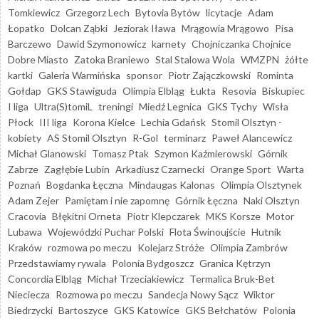
Tomkiewicz
Grzegorz Lech
Bytovia Bytów
licytacje
Adam
Łopatko
Dolcan Ząbki
Jeziorak Iława
Mrągowia Mrągowo
Pisa
Barczewo
Dawid Szymonowicz
karnety
Chojniczanka Chojnice
Dobre Miasto
Zatoka Braniewo
Stal Stalowa Wola
WMZPN
żółte
kartki
Galeria Warmińska
sponsor
Piotr Zajączkowski
Rominta
Gołdap
GKS Stawiguda
Olimpia Elbląg
Łukta
Resovia
Biskupiec
I liga
Ultra(S)tomiL
treningi
Miedź Legnica
GKS Tychy
Wisła
Płock
III liga
Korona Kielce
Lechia Gdańsk
Stomil Olsztyn -
kobiety
AS Stomil Olsztyn
R-Gol
terminarz
Paweł Alancewicz
Michał Glanowski
Tomasz Ptak
Szymon Kaźmierowski
Górnik
Zabrze
Zagłębie Lubin
Arkadiusz Czarnecki
Orange Sport
Warta
Poznań
Bogdanka Łęczna
Mindaugas Kalonas
Olimpia Olsztynek
Adam Zejer
Pamiętam i nie zapomnę
Górnik Łęczna
Naki Olsztyn
Cracovia
Błękitni Orneta
Piotr Klepczarek
MKS Korsze
Motor
Lubawa
Wojewódzki Puchar Polski
Flota Świnoujście
Hutnik
Kraków
rozmowa po meczu
Kolejarz Stróże
Olimpia Zambrów
Przedstawiamy rywala
Polonia Bydgoszcz
Granica Kętrzyn
Concordia Elbląg
Michał Trzeciakiewicz
Termalica Bruk-Bet
Nieciecza
Rozmowa po meczu
Sandecja Nowy Sącz
Wiktor
Biedrzycki
Bartoszyce
GKS Katowice
GKS Bełchatów
Polonia