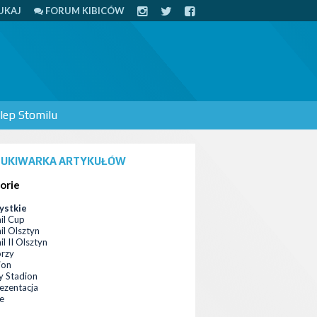
UKAJ
FORUM KIBICÓW
lep Stomilu
UKIWARKA ARTYKUŁÓW
orie
ystkie
il Cup
il Olsztyn
l II Olsztyn
orzy
ion
 Stadion
ezentacja
ce