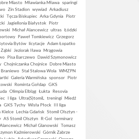
bre Miasto
Mławianka Mława
sparingi
ewo
Zin Stadion
wywiad
Arkadiusz
ki
Tęcza Biskupiec
Arka Gdynia
Piotr
cki
Jagiellonia Białystok
Piotr
ewski
Michał Alancewicz
ultras
Łódzki
portowy
Paweł Tomkiewicz
Grzegorz
Bytovia Bytów
licytacje
Adam Łopatko
 Ząbki
Jeziorak Iława
Mrągowia
wo
Pisa Barczewo
Dawid Szymonowicz
y
Chojniczanka Chojnice
Dobre Miasto
 Braniewo
Stal Stalowa Wola
WMZPN
artki
Galeria Warmińska
sponsor
Piotr
kowski
Rominta Gołdap
GKS
uda
Olimpia Elbląg
Łukta
Resovia
iec
I liga
Ultra(S)tomiL
treningi
Miedź
a
GKS Tychy
Wisła Płock
III liga
 Kielce
Lechia Gdańsk
Stomil Olsztyn -
y
AS Stomil Olsztyn
R-Gol
terminarz
Alancewicz
Michał Glanowski
Tomasz
Szymon Kaźmierowski
Górnik Zabrze
ie Lubin
Arkadiusz Czarnecki
Orange