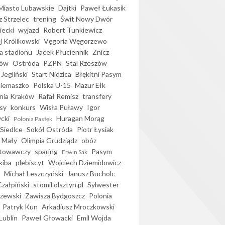
iasto Lubawskie
Dajtki
Paweł Łukasik
 Strzelec
trening
Świt Nowy Dwór
ecki
wyjazd
Robert Tunkiewicz
j Królikowski
Vęgoria Węgorzewo
 stadionu
Jacek Płuciennik
Znicz
ków
Ostróda
PZPN
Stal Rzeszów
Jegliński
Start Nidzica
Błękitni Pasym
Siemaszko
Polska U-15
Mazur Ełk
nia Kraków
Rafał Remisz
transfery
sy
konkurs
Wisła Puławy
Igor
ycki
Huragan Morąg
Polonia Pasłęk
Siedlce
Sokół Ostróda
Piotr Łysiak
 Mały
Olimpia Grudziądz
obóz
otowawczy
sparing
Pasym
Erwin Sak
kiba
plebiscyt
Wojciech Dziemidowicz
Michał Leszczyński
Janusz Bucholc
Czałpiński
stomil.olsztyn.pl
Sylwester
zewski
Zawisza Bydgoszcz
Polonia
Patryk Kun
Arkadiusz Mroczkowski
Lublin
Paweł Głowacki
Emil Wojda