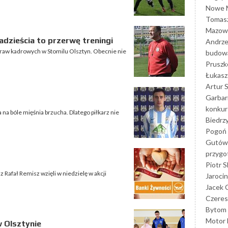
Nowe M
Tomasz
Mazowi
dzieścia to przerwę treningi
Andrze
praw kadrowych w Stomilu Olsztyn. Obecnie nie
budowa
Prusz
Łukasz 
Artur 
Garbar
konkur
 na bóle mięśnia brzucha. Dlatego piłkarz nie
Biedrz
Pogoń 
Gutów
przyg
Piotr S
z Rafał Remisz wzięli w niedzielę w akcji
Jarocin
Jacek 
Czeres
Bytom
Motor 
w Olsztynie