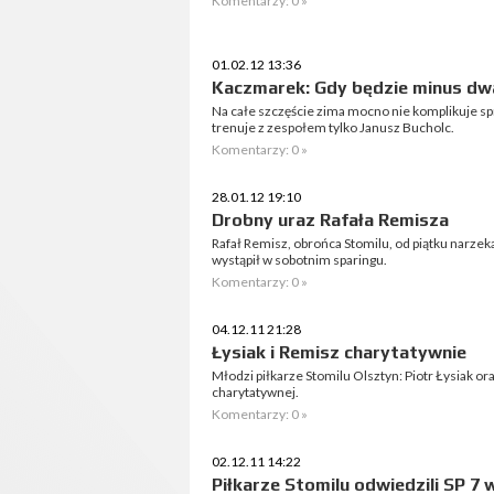
Komentarzy: 0 »
01.02.12 13:36
Kaczmarek: Gdy będzie minus dwa
Na całe szczęście zima mocno nie komplikuje s
trenuje z zespołem tylko Janusz Bucholc.
Komentarzy: 0 »
28.01.12 19:10
Drobny uraz Rafała Remisza
Rafał Remisz, obrońca Stomilu, od piątku narzeka
wystąpił w sobotnim sparingu.
Komentarzy: 0 »
04.12.11 21:28
Łysiak i Remisz charytatywnie
Młodzi piłkarze Stomilu Olsztyn: Piotr Łysiak ora
charytatywnej.
Komentarzy: 0 »
02.12.11 14:22
Piłkarze Stomilu odwiedzili SP 7 