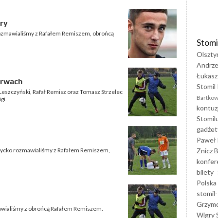
gry
n rozmawialiśmy z Rafałem Remiszem, obrońcą
Stomi
Olszty
Andrze
Łukasz
erwach
Stomil 
Leszczyński, Rafał Remisz oraz Tomasz Strzelec
Bartkow
gi.
kontuz
Stomil
gadżet
Paweł 
Znicz B
iżycko rozmawialiśmy z Rafałem Remiszem,
konfer
bilety
Polska
stomil-
Grzym
mawialiśmy z obrońcą Rafałem Remiszem.
Wigry 