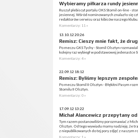
Wybieramy piłkarza rundy jesienn
Ruszył plebiscyt portalu OKS Stomil on-line - sto
jesiennej. Wśród nominowanych znalazło się c
redaktorów serwisu oraz kibiców naszego klubu
Komentarzy: 11 »
13.10.12 20:26
Remisz: Cieszy mnie fakt, że drug
Po meczu GKS Tychy - Stomil Olsztyn rozmawial
kolejny raz wybiegł w podstawowej jedenastce S
Komentarzy: 4 »
22.09.12 18:12
Remisz: Byliśmy lepszym zespoł
Po meczu Stomil II Olsztyn - Błękitni Pasym r
Stomilu II Olsztyn.
Komentarzy: 0 »
17.09.12 13:22
Michał Alancewicz przepytany od
Tym razem postanowiliśmy porozmawiać z Mich
Olsztyn. Od tego wywiadu mamy nadzieję, że trad
z niepublikowanych do tej pory zdjęć z naszym 
Komentarzy: 1 »