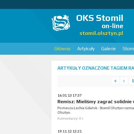
OKS Stomil
on-line
stomil.olsztyn.pl
Główna
Artykuły
Galerie
Stomi
ARTYKUŁY OZNACZONE TAGIEM RAF
1
16.01.13 17:37
Remisz: Mieliśmy zagrać solidnie
Po meczu Lechia Gdańsk - Stomil Olsztyn rozm
Olsztyn.
Komentarzy: 0 »
19.11.12 12:21