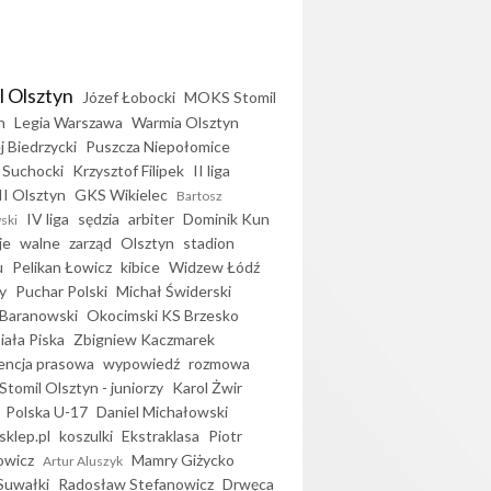
l Olsztyn
Józef Łobocki
MOKS Stomil
n
Legia Warszawa
Warmia Olsztyn
j Biedrzycki
Puszcza Niepołomice
 Suchocki
Krzysztof Filipek
II liga
II Olsztyn
GKS Wikielec
Bartosz
IV liga
sędzia
arbiter
Dominik Kun
ski
je
walne
zarząd
Olsztyn
stadion
u
Pelikan Łowicz
kibice
Widzew Łódź
y
Puchar Polski
Michał Świderski
Baranowski
Okocimski KS Brzesko
iała Piska
Zbigniew Kaczmarek
encja prasowa
wypowiedź
rozmowa
Stomil Olsztyn - juniorzy
Karol Żwir
Polska U-17
Daniel Michałowski
sklep.pl
koszulki
Ekstraklasa
Piotr
owicz
Mamry Giżycko
Artur Aluszyk
Suwałki
Radosław Stefanowicz
Drwęca