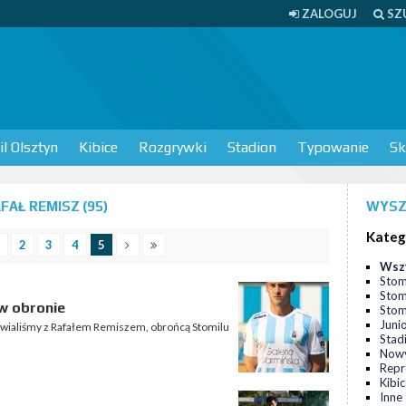
ZALOGUJ
SZ
l Olsztyn
Kibice
Rozgrywki
Stadion
Typowanie
Sk
AŁ REMISZ (95)
WYSZ
Kateg
2
3
4
5
Wsz
Stom
Stom
 w obronie
Stomi
Juni
awialiśmy z Rafałem Remiszem, obrońcą Stomilu
Stad
Nowy
Repr
Kibi
Inne