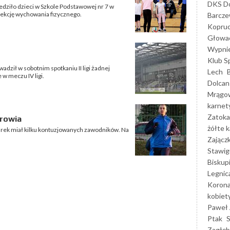
DKS Do
edziło dzieci w Szkole Podstawowej nr 7 w
lekcję wychowania fizycznego.
Barcz
Kopruc
Głowa
Wypni
Klub S
dził w sobotnim spotkaniu II ligi żadnej
Lech
w meczu IV ligi.
Dolcan
Mrągo
karnet
Zatoka
drowia
żółte k
arek miał kilku kontuzjowanych zawodników. Na
Zającz
Stawig
Biskup
Legnic
Korona
kobiet
Paweł 
Ptak
Zagłęb