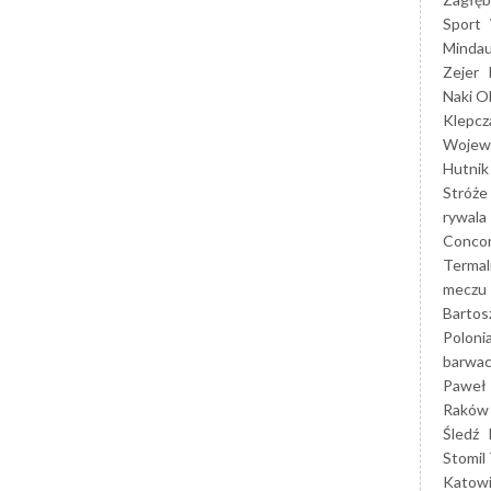
Sport
Mindau
Zejer
Naki O
Klepcz
Wojewó
Hutnik
Stróże
rywala
Concor
Termal
meczu
Bartos
Poloni
barwac
Paweł 
Raków
Śledź
Stomil 
Katow