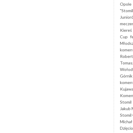
Opole
"Stomi
Junior
mecze
Kiereś
Cup
f
Młods
koment
Robert
Tomas
Wołod
Górnik
koment
Kujaw
Koment
Stomil
Jakub 
Stomil
Michał
Dzięcio