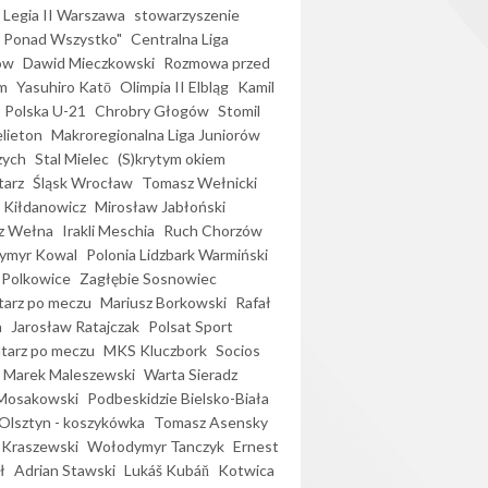
Legia II Warszawa
stowarzyszenie
l Ponad Wszystko"
Centralna Liga
ów
Dawid Mieczkowski
Rozmowa przed
m
Yasuhiro Katō
Olimpia II Elbląg
Kamil
Polska U-21
Chrobry Głogów
Stomil
elieton
Makroregionalna Liga Juniorów
zych
Stal Mielec
(S)krytym okiem
arz
Śląsk Wrocław
Tomasz Wełnicki
 Kiłdanowicz
Mirosław Jabłoński
z Wełna
Irakli Meschia
Ruch Chorzów
ymyr Kowal
Polonia Lidzbark Warmiński
 Polkowice
Zagłębie Sosnowiec
arz po meczu
Mariusz Borkowski
Rafał
a
Jarosław Ratajczak
Polsat Sport
arz po meczu
MKS Kluczbork
Socios
Marek Maleszewski
Warta Sieradz
Mosakowski
Podbeskidzie Bielsko-Biała
 Olsztyn - koszykówka
Tomasz Asensky
 Kraszewski
Wołodymyr Tanczyk
Ernest
ł
Adrian Stawski
Lukáš Kubáň
Kotwica