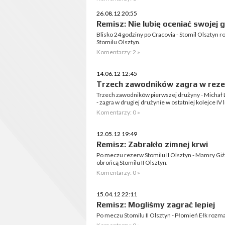
26.08.12 20:55
Remisz: Nie lubię oceniać swojej 
Blisko 24 godziny po Cracovia - Stomil Olszty
Stomilu Olsztyn.
Komentarzy: 2 »
14.06.12 12:45
Trzech zawodników zagra w rez
Trzech zawodników pierwszej drużyny - Michał 
- zagra w drugiej drużynie w ostatniej kolejce IV li
Komentarzy: 0 »
12.05.12 19:49
Remisz: Zabrakło zimnej krwi
Po meczu rezerw Stomilu II Olsztyn - Mamry G
obrońcą Stomilu II Olsztyn.
Komentarzy: 0 »
15.04.12 22:11
Remisz: Mogliśmy zagrać lepiej
Po meczu Stomilu II Olsztyn - Płomień Ełk roz