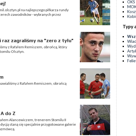
OKS 
ej!
MOKS
mil.olsztyn.pl na najlepszego piłkarza rundy
Kos
zterech zawodników - wybranych przez
Kobi
.
Typy 
Wsz
i raz zagraliśmy na "zero z tyłu"
Wia
Wyda
iśmy z Rafałem Remiszem, obrońcą, który
Arty
tomilu Olsztyn.
Wyw
Feli
em
ozmawialiśmy z Rafałem Remiszem, obrońcą
 A do Z
ałem Alancewiczem, trenerem Stomilu II
ycją staną się specjalnie przygotowane galerie
rozmówcą.