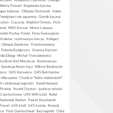
Warta Poznań
Bogdanka Łęczna
gas Kalonas
Olimpia Olsztynek
Adam
Pamiętam i nie zapomnę
Górnik Łęczna
lsztyn
Cracovia
Błękitni Orneta
Piotr
arek
MKS Korsze
Motor Lubawa
dzki Puchar Polski
Flota Świnoujście
 Kraków
rozmowa po meczu
Kolejarz
Olimpia Zambrów
Przedstawiamy
Polonia Bydgoszcz
Granica Kętrzyn
dia Elbląg
Michał Trzeciakiewicz
ica Bruk-Bet Nieciecza
Rozmowa po
Sandecja Nowy Sącz
Wiktor Biedrzycki
zyce
GKS Katowice
GKS Bełchatów
a Warszawa
Chodź w "biało-niebieskich"
h i zdobywaj nagrody!
Kamil Hempel
Piceluk
Stomil Olsztyn - juniorzy młodsi
 Częstochowa
UKS SMS Łódź
Rafał
Radomiak Radom
Paweł Kaczmarek
Travel
ŁKS Łódź
ŁKS Łomża
Rozwój
ice
Piotr Darmochwał
Bez napinki
Odra