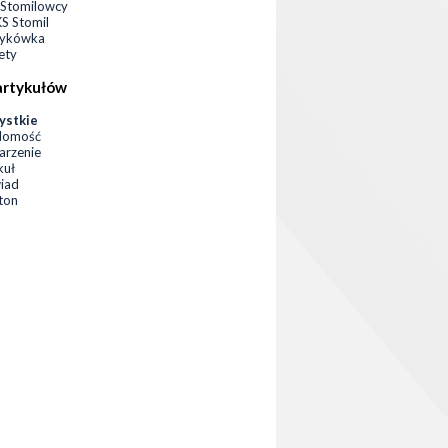
Stomilowcy
 Stomil
zykówka
ety
artykułów
ystkie
domość
rzenie
kuł
iad
eton