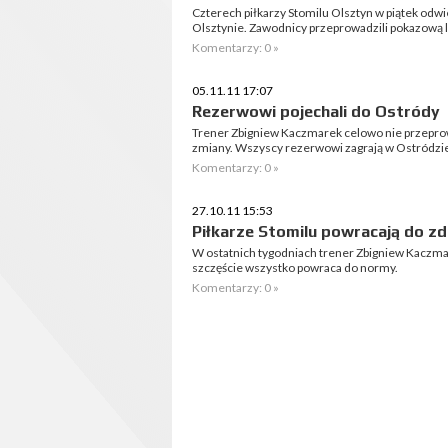
Czterech piłkarzy Stomilu Olsztyn w piątek odwi
Olsztynie. Zawodnicy przeprowadzili pokazową 
Komentarzy: 0 »
05.11.11 17:07
Rezerwowi pojechali do Ostródy
Trener Zbigniew Kaczmarek celowo nie przeprowa
zmiany. Wszyscy rezerwowi zagrają w Ostródzie 
Komentarzy: 0 »
27.10.11 15:53
Piłkarze Stomilu powracają do z
W ostatnich tygodniach trener Zbigniew Kaczm
szczęście wszystko powraca do normy.
Komentarzy: 0 »