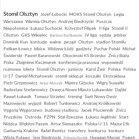
Stomil Olsztyn
Józef Łobocki
MOKS Stomil Olsztyn
Legia
Warszawa
Warmia Olsztyn
Andrzej Biedrzycki
Puszcza
Niepołomice
Łukasz Suchocki
Krzysztof Filipek
II liga
Stomil II
Olsztyn
GKS Wikielec
IV liga
sędzia
arbiter
Bartosz Bartkowski
Dominik Kun
kontuzje
walne
zarząd
Olsztyn
stadion Stomilu
Pelikan Łowicz
kibice
Widzew Łódź
gadżety
Puchar Polski
Michał
Świderski
Paweł Baranowski
Okocimski KS Brzesko
Znicz Biała
Piska
Zbigniew Kaczmarek
konferencja prasowa
wypowiedź
rozmowa
bilety
Stomil Olsztyn - juniorzy
Karol Żwir
Polska
Polska
U-17
Daniel Michałowski
stomil-sklep.pl
koszulki
Ekstraklasa
Piotr Grzymowicz
Mamry Giżycko
Wigry Suwałki
Artur Aluszyk
Radosław Stefanowicz
Drwęca Nowe Miasto Lubawskie
Dajtki
Paweł Łukasik
Tomasz Strzelec
trening
Świt Nowy Dwór
Mazowiecki
wyjazd
Robert Tunkiewicz
Andrzej Królikowski
Vęgoria Węgorzewo
budowa stadionu
Jacek Płuciennik
Znicz
Pruszków
Ostróda
PZPN
Stal Rzeszów
Łukasz Jegliński
Start
Nidzica
Błękitni Pasym
Artur Siemaszko
Polska U-15
Mazur Ełk
Garbarnia Kraków
Rafał Remisz
transfery
konkursy
konkurs
Wisła Puławy
Igor Biedrzycki
Huragan Morąg
Pogoń
Polonia Pasłęk