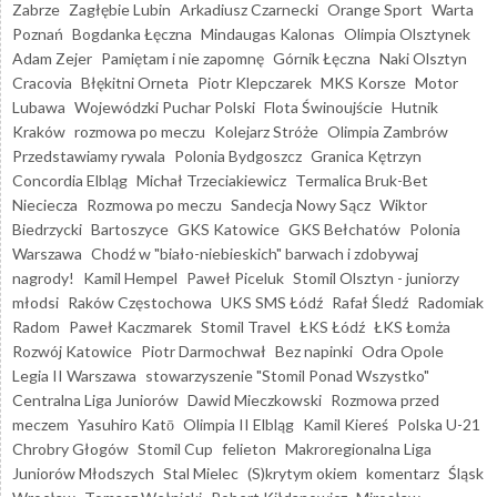
Zabrze
Zagłębie Lubin
Arkadiusz Czarnecki
Orange Sport
Warta
Poznań
Bogdanka Łęczna
Mindaugas Kalonas
Olimpia Olsztynek
Adam Zejer
Pamiętam i nie zapomnę
Górnik Łęczna
Naki Olsztyn
Cracovia
Błękitni Orneta
Piotr Klepczarek
MKS Korsze
Motor
Lubawa
Wojewódzki Puchar Polski
Flota Świnoujście
Hutnik
Kraków
rozmowa po meczu
Kolejarz Stróże
Olimpia Zambrów
Przedstawiamy rywala
Polonia Bydgoszcz
Granica Kętrzyn
Concordia Elbląg
Michał Trzeciakiewicz
Termalica Bruk-Bet
Nieciecza
Rozmowa po meczu
Sandecja Nowy Sącz
Wiktor
Biedrzycki
Bartoszyce
GKS Katowice
GKS Bełchatów
Polonia
Warszawa
Chodź w "biało-niebieskich" barwach i zdobywaj
nagrody!
Kamil Hempel
Paweł Piceluk
Stomil Olsztyn - juniorzy
młodsi
Raków Częstochowa
UKS SMS Łódź
Rafał Śledź
Radomiak
Radom
Paweł Kaczmarek
Stomil Travel
ŁKS Łódź
ŁKS Łomża
Rozwój Katowice
Piotr Darmochwał
Bez napinki
Odra Opole
Legia II Warszawa
stowarzyszenie "Stomil Ponad Wszystko"
Centralna Liga Juniorów
Dawid Mieczkowski
Rozmowa przed
meczem
Yasuhiro Katō
Olimpia II Elbląg
Kamil Kiereś
Polska U-21
Chrobry Głogów
Stomil Cup
felieton
Makroregionalna Liga
Juniorów Młodszych
Stal Mielec
(S)krytym okiem
komentarz
Śląsk