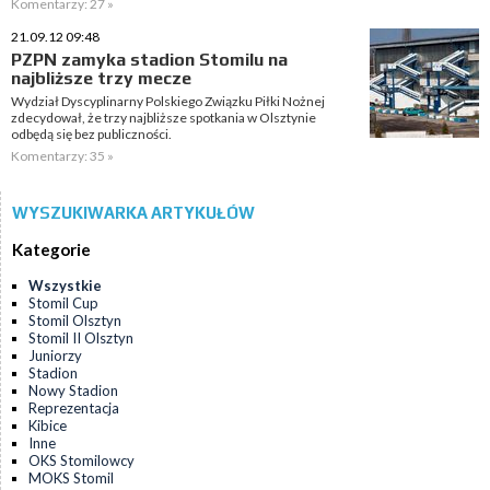
Komentarzy: 27 »
21.09.12 09:48
PZPN zamyka stadion Stomilu na
najbliższe trzy mecze
Wydział Dyscyplinarny Polskiego Związku Piłki Nożnej
zdecydował, że trzy najbliższe spotkania w Olsztynie
odbędą się bez publiczności.
Komentarzy: 35 »
WYSZUKIWARKA ARTYKUŁÓW
Kategorie
Wszystkie
Stomil Cup
Stomil Olsztyn
Stomil II Olsztyn
Juniorzy
Stadion
Nowy Stadion
Reprezentacja
Kibice
Inne
OKS Stomilowcy
MOKS Stomil