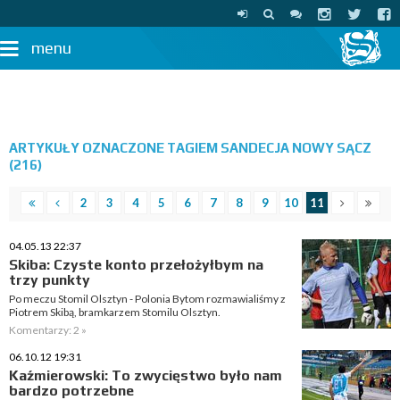
menu
ARTYKUŁY OZNACZONE TAGIEM SANDECJA NOWY SĄCZ
(216)
2
3
4
5
6
7
8
9
10
11
04.05.13 22:37
Skiba: Czyste konto przełożyłbym na
trzy punkty
Po meczu Stomil Olsztyn - Polonia Bytom rozmawialiśmy z
Piotrem Skibą, bramkarzem Stomilu Olsztyn.
Komentarzy: 2 »
06.10.12 19:31
Kaźmierowski: To zwycięstwo było nam
bardzo potrzebne