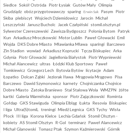
Siedlce
Sokół Ostróda
Piotr Łysiak
Gutów Mały
Olimpia
Grudziądz
obóz przygotowawczy
sparing
Pasym
Piotr
Erwin Sak
Skiba
plebiscyt
Wojciech Dziemidowicz
Jarocin
Michał
Leszczyński
Janusz Bucholc
Jacek Czałpiński
stomil.olsztyn.pl
Sylwester Czereszewski
Zawisza Bydgoszcz
Polonia Bytom
Patryk
Kun
Arkadiusz Mroczkowski
Motor Lublin
Paweł Głowacki
Emil
Wojda
DKS Dobre Miasto
Mławianka Mława
sparingi
Barczewo
Zin Stadion
wywiad
Arkadiusz Koprucki
Tęcza Biskupiec
Arka
Gdynia
Piotr Głowacki
Jagiellonia Białystok
Piotr Wypniewski
Michał Alancewicz
ultras
Łódzki Klub Sportowy
Paweł
Tomkiewicz
Grzegorz Lech
Bytovia Bytów
licytacje
Adam
Łopatko
Dolcan Ząbki
Jeziorak Iława
Mrągowia Mrągowo
Pisa
Barczewo
Dawid Szymonowicz
karnety
Chojniczanka Chojnice
Dobre Miasto
Zatoka Braniewo
Stal Stalowa Wola
WMZPN
żółte
kartki
Galeria Warmińska
sponsor
Piotr Zajączkowski
Rominta
Gołdap
GKS Stawiguda
Olimpia Elbląg
Łukta
Resovia
Biskupiec
I liga
Ultra(S)tomiL
treningi
Miedź Legnica
GKS Tychy
Wisła
Płock
III liga
Korona Kielce
Lechia Gdańsk
Stomil Olsztyn -
kobiety
AS Stomil Olsztyn
R-Gol
terminarz
Paweł Alancewicz
Michał Glanowski
Tomasz Ptak
Szymon Kaźmierowski
Górnik