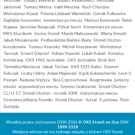
Wrocław
Tomasz Wełnicki
Robert Kiłdanowicz
Mirosław
Jabłoński
Tomasz Wełna
Irakli Meschia
Ruch Chorzów
Wołodymyr Kowal
Polonia Lidzbark Warmiński
Górnik Polkowice
Zagłębie Sosnowiec
komentarz po meczu
Mariusz Borkowski
Rafał
Kujawa
Jarosław Ratajczak
Polsat Sport
Komentarz po meczu
MKS Kluczbork
Socios Stomil
Marek Maleszewski
Warta Sieradz
Jakub Mosakowski
Podbeskidzie Bielsko-Biała
Stomil Olsztyn -
koszykówka
Tomasz Asensky
Michał Kraszewski
Wołodymyr
Tanczyk
Ernest Dzięcioł
Adrian Stawski
Lukáš Kubáň
Kotwica
Kołobrzeg
GKS 1962 Jastrzębie
GKS Jastrzębie
Bruk-Bet
Termalica Nieciecza
Jakub Tecław
KKS 1925 Kalisz
Szymon
Sobczak
Liczby i fakty
Adam Majewski
Kącik bukmacherski
Lech II
Poznań
Radunia Stężyca
Skra Częstochowa
Rozgrzewka
juniorzy
młodsi
wypowiedź po meczu
Szymon Grabowski
Stomil Olsztyn -
CLJ U-17
Stomil Olsztyn - rocznik 2004
statystyki po meczu
Oceniamy piłkarzy Stomilu
Stomil Olsztyn - futsal
3. połowa
Piotr
Gurzęda
Wszelkie prawa zastrzeżone 2000-2026 ©
OKS Stomil on-line
ISSN:
1898-2328
Niniejsza witryna nie ma żadnego związku z klubem OKS Stomil