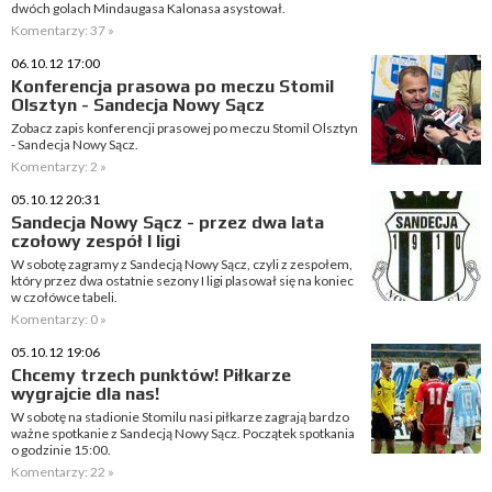
dwóch golach Mindaugasa Kalonasa asystował.
Komentarzy: 37 »
06.10.12 17:00
Konferencja prasowa po meczu Stomil
Olsztyn - Sandecja Nowy Sącz
Zobacz zapis konferencji prasowej po meczu Stomil Olsztyn
- Sandecja Nowy Sącz.
Komentarzy: 2 »
05.10.12 20:31
Sandecja Nowy Sącz - przez dwa lata
czołowy zespół I ligi
W sobotę zagramy z Sandecją Nowy Sącz, czyli z zespołem,
który przez dwa ostatnie sezony I ligi plasował się na koniec
w czołówce tabeli.
Komentarzy: 0 »
05.10.12 19:06
Chcemy trzech punktów! Piłkarze
wygrajcie dla nas!
W sobotę na stadionie Stomilu nasi piłkarze zagrają bardzo
ważne spotkanie z Sandecją Nowy Sącz. Początek spotkania
o godzinie 15:00.
Komentarzy: 22 »