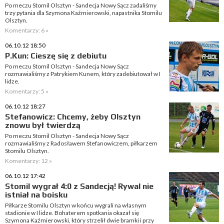
Po meczu Stomil Olsztyn - Sandecja Nowy Sącz zadaliśmy
trzy pytania dla Szymona Kaźmierowski, napastnika Stomilu
Olsztyn.
Komentarzy: 6 »
06.10.12 18:50
P.Kun: Cieszę się z debiutu
Po meczu Stomil Olsztyn - Sandecja Nowy Sącz
rozmawialiśmy z Patrykiem Kunem, który zadebiutował w I
lidze.
Komentarzy: 5 »
06.10.12 18:27
Stefanowicz: Chcemy, żeby Olsztyn
znowu był twierdzą
Po meczu Stomil Olsztyn - Sandecja Nowy Sącz
rozmawialiśmy z Radosławem Stefanowiczem, piłkarzem
Stomilu Olsztyn.
Komentarzy: 12 »
06.10.12 17:42
Stomil wygrał 4:0 z Sandecją! Rywal nie
istniał na boisku
Piłkarze Stomilu Olsztyn w końcu wygrali na własnym
stadionie w I lidze. Bohaterem spotkania okazał się
Szymona Kaźmierowski, który strzelił dwie bramki i przy