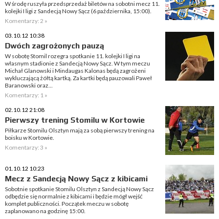
W środę ruszyła przedsprzedaż biletów na sobotni mecz 11.
kolejki I ligi z Sandecją Nowy Sącz (6 października, 15:00).
Komentarzy: 2 »
03.10.12 10:38
Dwóch zagrożonych pauzą
W sobotę Stomil rozegra spotkanie 11. kolejki I ligi na
własnym stadionie z Sandecją Nowy Sącz. W tym meczu
Michał Glanowski i Mindaugas Kalonas będą zagrożeni
wykluczającą żółtą kartką. Za kartki będą pauzowali Paweł
Baranowski oraz...
Komentarzy: 1 »
02.10.12 21:08
Pierwszy trening Stomilu w Kortowie
Piłkarze Stomilu Olsztyn mają za sobą pierwszy trening na
boisku w Kortowie.
Komentarzy: 3 »
01.10.12 10:23
Mecz z Sandecją Nowy Sącz z kibicami
Sobotnie spotkanie Stomilu Olsztyn z Sandecją Nowy Sącz
odbędzie się normalnie z kibicami i będzie mógł wejść
komplet publiczności. Początek meczu w sobotę
zaplanowano na godzinę 15:00.