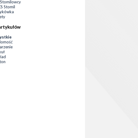
Stomilowcy
 Stomil
zykówka
ety
artykułów
ystkie
domość
rzenie
kuł
iad
eton