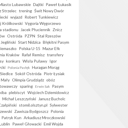
iasto Lubawskie
Dajtki
Paweł Łukasik
 Strzelec
trening
Świt Nowy Dwór
ecki
wyjazd
Robert Tunkiewicz
j Królikowski
Vęgoria Węgorzewo
 stadionu
Jacek Płuciennik
Znicz
ków
Ostróda
PZPN
Stal Rzeszów
Jegliński
Start Nidzica
Błękitni Pasym
Siemaszko
Polska U-15
Mazur Ełk
nia Kraków
Rafał Remisz
transfery
sy
konkurs
Wisła Puławy
Igor
ycki
Huragan Morąg
Polonia Pasłęk
Siedlce
Sokół Ostróda
Piotr Łysiak
 Mały
Olimpia Grudziądz
obóz
otowawczy
sparing
Pasym
Erwin Sak
kiba
plebiscyt
Wojciech Dziemidowicz
Michał Leszczyński
Janusz Bucholc
Czałpiński
stomil.olsztyn.pl
Sylwester
zewski
Zawisza Bydgoszcz
Polonia
Patryk Kun
Arkadiusz Mroczkowski
Lublin
Paweł Głowacki
Emil Wojda