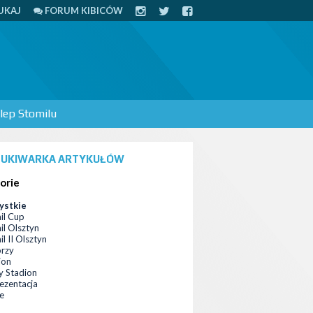
UKAJ
FORUM KIBICÓW
lep Stomilu
UKIWARKA ARTYKUŁÓW
orie
ystkie
il Cup
il Olsztyn
l II Olsztyn
orzy
ion
 Stadion
ezentacja
ce