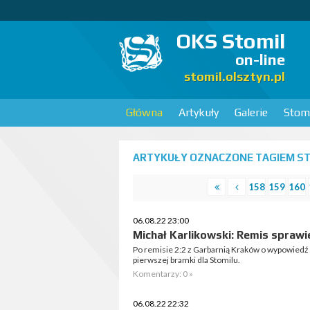
OKS Stomil
on-line
stomil.olsztyn.pl
Główna
Artykuły
Galerie
Stomi
ARTYKUŁY OZNACZONE TAGIEM ST
158
159
160
06.08.22 23:00
Michał Karlikowski: Remis sprawi
Po remisie 2:2 z Garbarnią Kraków o wypowiedź 
pierwszej bramki dla Stomilu.
Komentarzy: 0 »
06.08.22 22:32