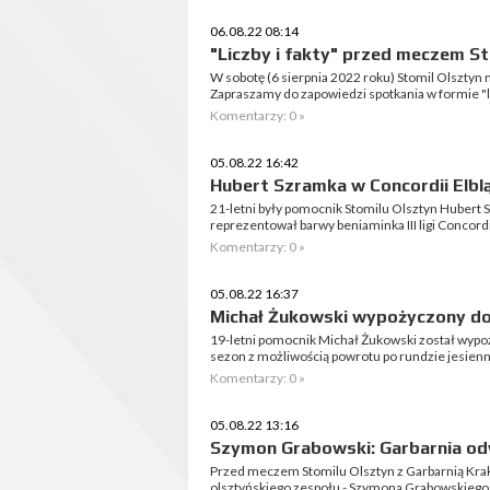
06.08.22 08:14
"Liczby i fakty" przed meczem St
W sobotę (6 sierpnia 2022 roku) Stomil Olsztyn
Zapraszamy do zapowiedzi spotkania w formie "li
Komentarzy: 0 »
05.08.22 16:42
Hubert Szramka w Concordii Elbl
21-letni były pomocnik Stomilu Olsztyn Hubert
reprezentował barwy beniaminka III ligi Concordii
Komentarzy: 0 »
05.08.22 16:37
Michał Żukowski wypożyczony do
19-letni pomocnik Michał Żukowski został wypo
sezon z możliwością powrotu po rundzie jesienn
Komentarzy: 0 »
05.08.22 13:16
Szymon Grabowski: Garbarnia od
Przed meczem Stomilu Olsztyn z Garbarnią Kra
olsztyńskiego zespołu - Szymona Grabowskiego