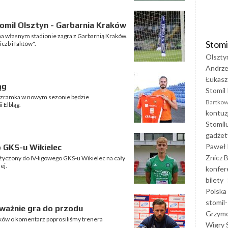
omil Olsztyn - Garbarnia Kraków
 na własnym stadionie zagra z Garbarnią Kraków.
Stomi
czb i faktów".
Olszty
Andrze
Łukasz
ąg
Stomil 
 Szramka w nowym sezonie będzie
Bartkow
 Elbląg.
kontuz
Stomil
gadżet
Paweł 
 GKS-u Wikielec
Znicz B
życzony do IV-ligowego GKS-u Wikielec na cały
ej.
konfer
bilety
Polska
stomil-
ważnie gra do przodu
Grzym
ków o komentarz poprosiliśmy trenera
Wigry 
.