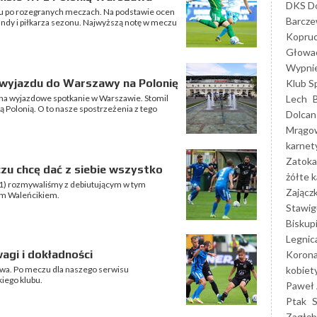
DKS Do
 po rozegranych meczach. Na podstawie ocen
Barcz
undy i piłkarza sezonu. Najwyższą notę w meczu
Kopruc
Głowa
Wypni
 wyjazdu do Warszawy na Polonię
Klub S
Lech
 na wyjazdowe spotkanie w Warszawie. Stomil
ą Polonią. O to nasze spostrzeżenia z tego
Dolcan
Mrągo
karnet
Zatoka
u chcę dać z siebie wszystko
żółte k
:1) rozmywaliśmy z debiutującym w tym
Zającz
em Waleńcikiem.
Stawig
Biskup
Legnic
gi i dokładności
Korona
kobiet
awa. Po meczu dla naszego serwisu
kiego klubu.
Paweł 
Ptak
Zagłęb