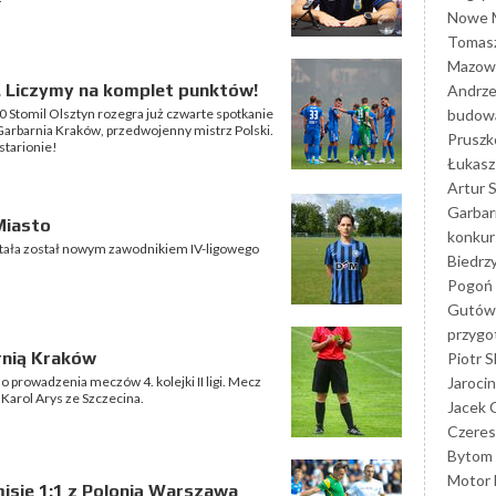
Nowe M
Tomasz
Mazowi
. Liczymy na komplet punktów!
Andrze
budowa
00 Stomil Olsztyn rozegra już czwarte spotkanie
e Garbarnia Kraków, przedwojenny mistrz Polski.
Prusz
tarionie!
Łukasz 
Artur 
Garbar
Miasto
konkur
ztała został nowym zawodnikiem IV-ligowego
Biedrz
Pogoń 
Gutów
przyg
rnią Kraków
Piotr S
Jarocin
o prowadzenia meczów 4. kolejki II ligi. Mecz
Karol Arys ze Szczecina.
Jacek 
Czeres
Bytom
Motor 
isie 1:1 z Polonią Warszawa