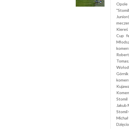
Opole
"Stomi
Junior
mecze
Kiereś
Cup
f
Młods
koment
Robert
Tomas
Wołod
Górnik
koment
Kujaw
Koment
Stomil
Jakub 
Stomil
Michał
Dzięcio