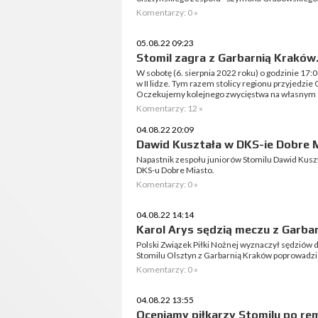
Komentarzy: 0 »
05.08.22 09:23
Stomil zagra z Garbarnią Kraków
W sobotę (6. sierpnia 2022 roku) o godzinie 17:
w II lidze. Tym razem stolicy regionu przyjedzi
Oczekujemy kolejnego zwycięstwa na własnym s
Komentarzy: 12 »
04.08.22 20:09
Dawid Kuształa w DKS-ie Dobre 
Napastnik zespołu juniorów Stomilu Dawid Kus
DKS-u Dobre Miasto.
Komentarzy: 0 »
04.08.22 14:14
Karol Arys sędzią meczu z Garba
Polski Związek Piłki Nożnej wyznaczył sędziów d
Stomilu Olsztyn z Garbarnią Kraków poprowadzi 
Komentarzy: 0 »
04.08.22 13:55
Oceniamy piłkarzy Stomilu po rem