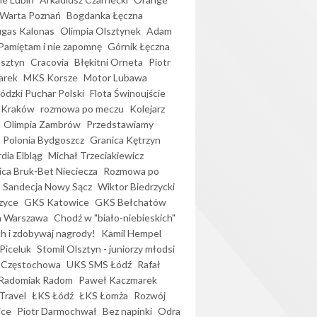
Warta Poznań
Bogdanka Łęczna
gas Kalonas
Olimpia Olsztynek
Adam
Pamiętam i nie zapomnę
Górnik Łęczna
lsztyn
Cracovia
Błękitni Orneta
Piotr
arek
MKS Korsze
Motor Lubawa
dzki Puchar Polski
Flota Świnoujście
 Kraków
rozmowa po meczu
Kolejarz
Olimpia Zambrów
Przedstawiamy
Polonia Bydgoszcz
Granica Kętrzyn
dia Elbląg
Michał Trzeciakiewicz
ica Bruk-Bet Nieciecza
Rozmowa po
Sandecja Nowy Sącz
Wiktor Biedrzycki
zyce
GKS Katowice
GKS Bełchatów
a Warszawa
Chodź w "biało-niebieskich"
h i zdobywaj nagrody!
Kamil Hempel
Piceluk
Stomil Olsztyn - juniorzy młodsi
 Częstochowa
UKS SMS Łódź
Rafał
Radomiak Radom
Paweł Kaczmarek
Travel
ŁKS Łódź
ŁKS Łomża
Rozwój
ice
Piotr Darmochwał
Bez napinki
Odra