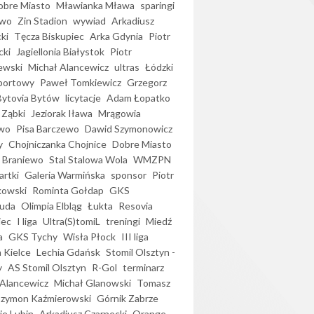
bre Miasto
Mławianka Mława
sparingi
ewo
Zin Stadion
wywiad
Arkadiusz
ki
Tęcza Biskupiec
Arka Gdynia
Piotr
cki
Jagiellonia Białystok
Piotr
ewski
Michał Alancewicz
ultras
Łódzki
portowy
Paweł Tomkiewicz
Grzegorz
Bytovia Bytów
licytacje
Adam Łopatko
 Ząbki
Jeziorak Iława
Mrągowia
wo
Pisa Barczewo
Dawid Szymonowicz
y
Chojniczanka Chojnice
Dobre Miasto
 Braniewo
Stal Stalowa Wola
WMZPN
artki
Galeria Warmińska
sponsor
Piotr
kowski
Rominta Gołdap
GKS
uda
Olimpia Elbląg
Łukta
Resovia
iec
I liga
Ultra(S)tomiL
treningi
Miedź
a
GKS Tychy
Wisła Płock
III liga
 Kielce
Lechia Gdańsk
Stomil Olsztyn -
y
AS Stomil Olsztyn
R-Gol
terminarz
Alancewicz
Michał Glanowski
Tomasz
Szymon Kaźmierowski
Górnik Zabrze
ie Lubin
Arkadiusz Czarnecki
Orange