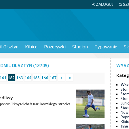
ZALOGUJ
SZ
l Olsztyn
Kibice
Rozgrywki
Stadion
Typowanie
Sk
OMIL OLSZTYN (12709)
WYSZ
Kateg
161
162
163
164
165
166
167
Wsz
Stom
Stom
edliwy
Stomi
Juni
poprosiliśmy Michała Karlikowskiego, strzelca
Stad
Nowy
Repr
Kibi
Inne