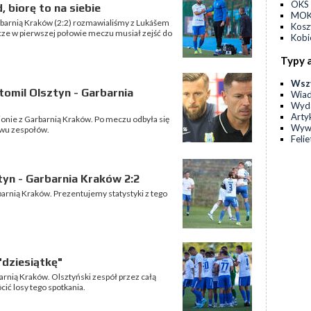
OKS 
 biorę to na siebie
MOKS
arnią Kraków (2:2) rozmawialiśmy z Lukášem
Kos
cze w pierwszej połowie meczu musiał zejść do
Kobi
Typy 
Wsz
omil Olsztyn - Garbarnia
Wia
Wyda
Arty
onie z Garbarnią Kraków. Po meczu odbyła się
Wyw
dwu zespołów.
Feli
tyn - Garbarnia Kraków 2:2
arnią Kraków. Prezentujemy statystyki z tego
"dziesiątkę"
arnią Kraków. Olsztyński zespół przez całą
cić losy tego spotkania.