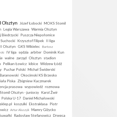
l Olsztyn
Józef Łobocki
MOKS Stomil
n
Legia Warszawa
Warmia Olsztyn
j Biedrzycki
Puszcza Niepołomice
 Suchocki
Krzysztof Filipek
II liga
II Olsztyn
GKS Wikielec
Bartosz
IV liga
sędzia
arbiter
Dominik Kun
ski
je
walne
zarząd
Olsztyn
stadion
u
Pelikan Łowicz
kibice
Widzew Łódź
y
Puchar Polski
Michał Świderski
Baranowski
Okocimski KS Brzesko
iała Piska
Zbigniew Kaczmarek
encja prasowa
wypowiedź
rozmowa
Stomil Olsztyn - juniorzy
Karol Żwir
Polska U-17
Daniel Michałowski
sklep.pl
koszulki
Ekstraklasa
Piotr
owicz
Mamry Giżycko
Artur Aluszyk
Suwałki
Radosław Stefanowicz
Drwęca