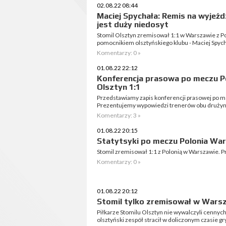
02.08.22 08:44
Maciej Spychała: Remis na wyjeźdz
jest duży niedosyt
Stomil Olsztyn zremisował 1:1 w Warszawie z P
pomocnikiem olsztyńskiego klubu - Maciej Spych
Komentarzy: 0 »
01.08.22 22:12
Konferencja prasowa po meczu P
Olsztyn 1:1
Przedstawiamy zapis konferencji prasowej po m
Prezentujemy wypowiedzi trenerów obu drużyn
Komentarzy: 3 »
01.08.22 20:15
Statytsyki po meczu Polonia War
Stomil zremisował 1:1 z Polonią w Warszawie. P
Komentarzy: 0 »
01.08.22 20:12
Stomil tylko zremisował w Wars
Piłkarze Stomilu Olsztyn nie wywalczyli cennyc
olsztyński zespół stracił w doliczonym czasie gry