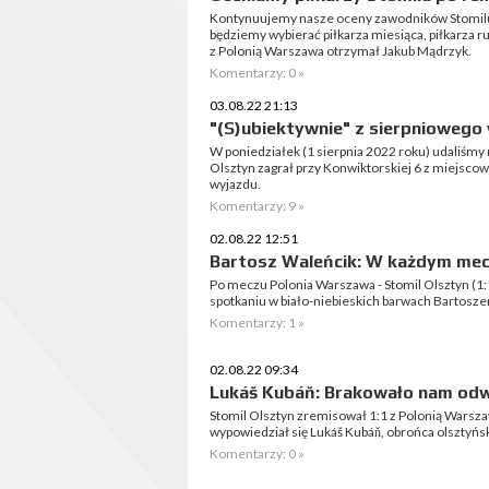
Kontynuujemy nasze oceny zawodników Stomilu
będziemy wybierać piłkarza miesiąca, piłkarza r
z Polonią Warszawa otrzymał Jakub Mądrzyk.
Komentarzy: 0 »
03.08.22 21:13
"(S)ubiektywnie" z sierpniowego
W poniedziałek (1 sierpnia 2022 roku) udaliśmy
Olsztyn zagrał przy Konwiktorskiej 6 z miejscow
wyjazdu.
Komentarzy: 9 »
02.08.22 12:51
Bartosz Waleńcik: W każdym mecz
Po meczu Polonia Warszawa - Stomil Olsztyn (1
spotkaniu w biało-niebieskich barwach Bartosz
Komentarzy: 1 »
02.08.22 09:34
Lukáš Kubáň: Brakowało nam odwa
Stomil Olsztyn zremisował 1:1 z Polonią Warsz
wypowiedział się Lukáš Kubáň, obrońca olsztyńs
Komentarzy: 0 »