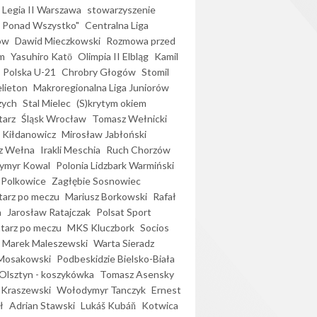
Legia II Warszawa
stowarzyszenie
l Ponad Wszystko"
Centralna Liga
ów
Dawid Mieczkowski
Rozmowa przed
m
Yasuhiro Katō
Olimpia II Elbląg
Kamil
Polska U-21
Chrobry Głogów
Stomil
elieton
Makroregionalna Liga Juniorów
zych
Stal Mielec
(S)krytym okiem
arz
Śląsk Wrocław
Tomasz Wełnicki
 Kiłdanowicz
Mirosław Jabłoński
z Wełna
Irakli Meschia
Ruch Chorzów
ymyr Kowal
Polonia Lidzbark Warmiński
 Polkowice
Zagłębie Sosnowiec
arz po meczu
Mariusz Borkowski
Rafał
a
Jarosław Ratajczak
Polsat Sport
arz po meczu
MKS Kluczbork
Socios
Marek Maleszewski
Warta Sieradz
Mosakowski
Podbeskidzie Bielsko-Biała
 Olsztyn - koszykówka
Tomasz Asensky
 Kraszewski
Wołodymyr Tanczyk
Ernest
ł
Adrian Stawski
Lukáš Kubáň
Kotwica