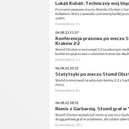
Lukáš Kubáň: Techniczny mój błąd,
Po zremisowanym meczu Stomilu Olsztyn z Garb
Kubáňem, który z powodu czerwonej kartki jesz
szatni.
Komentarzy: 0 »
06.08.22 21:37
Konferencja prasowa po meczu St
Kraków 2:2
Stomil Olsztyn zremisował 2:2 na własnym stadi
konferencja prasowa z udziałem trenerów oby
Komentarzy: 1 »
06.08.22 20:15
Statytsyki po meczu Stomil Olsz
Stomil zremisował na własnym boisku 2:2 z Garb
mecz.
Komentarzy: 0 »
06.08.22 18:52
Remis z Garbarnią. Stomil grał w 
Stomil Olsztyn wywalczył remis w starciu z Garb
drugą połowę grał w osłabieniu, ale zdołał odwró
Komentarzy: 37 »