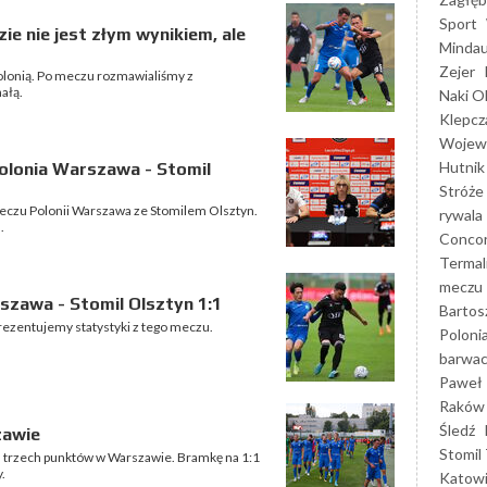
Sport
ie nie jest złym wynikiem, ale
Mindau
Zejer
olonią. Po meczu rozmawialiśmy z
ałą.
Naki O
Klepcz
Wojewó
Hutnik
olonia Warszawa - Stomil
Stróże
eczu Polonii Warszawa ze Stomilem Olsztyn.
rywala
.
Concor
Termal
meczu
szawa - Stomil Olsztyn 1:1
Bartos
rezentujemy statystyki z tego meczu.
Poloni
barwac
Paweł 
Raków
Śledź
zawie
Stomil 
h trzech punktów w Warszawie. Bramkę na 1:1
.
Katow