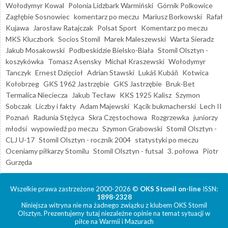
Wołodymyr Kowal
Polonia Lidzbark Warmiński
Górnik Polkowice
Zagłębie Sosnowiec
komentarz po meczu
Mariusz Borkowski
Rafał
Kujawa
Jarosław Ratajczak
Polsat Sport
Komentarz po meczu
MKS Kluczbork
Socios Stomil
Marek Maleszewski
Warta Sieradz
Jakub Mosakowski
Podbeskidzie Bielsko-Biała
Stomil Olsztyn -
koszykówka
Tomasz Asensky
Michał Kraszewski
Wołodymyr
Tanczyk
Ernest Dzięcioł
Adrian Stawski
Lukáš Kubáň
Kotwica
Kołobrzeg
GKS 1962 Jastrzębie
GKS Jastrzębie
Bruk-Bet
Termalica Nieciecza
Jakub Tecław
KKS 1925 Kalisz
Szymon
Sobczak
Liczby i fakty
Adam Majewski
Kącik bukmacherski
Lech II
Poznań
Radunia Stężyca
Skra Częstochowa
Rozgrzewka
juniorzy
młodsi
wypowiedź po meczu
Szymon Grabowski
Stomil Olsztyn -
CLJ U-17
Stomil Olsztyn - rocznik 2004
statystyki po meczu
Oceniamy piłkarzy Stomilu
Stomil Olsztyn - futsal
3. połowa
Piotr
Gurzęda
Wszelkie prawa zastrzeżone 2000-2026 ©
OKS Stomil on-line
ISSN:
1898-2328
Niniejsza witryna nie ma żadnego związku z klubem OKS Stomil
Olsztyn. Prezentujemy tutaj niezależne opinie na temat sytuacji w
piłce na Warmii i Mazurach