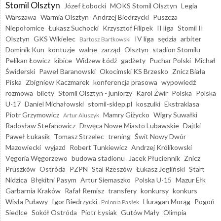
Stomil Olsztyn
Józef Łobocki
MOKS Stomil Olsztyn
Legia
Warszawa
Warmia Olsztyn
Andrzej Biedrzycki
Puszcza
Niepołomice
Łukasz Suchocki
Krzysztof Filipek
II liga
Stomil II
Olsztyn
GKS Wikielec
IV liga
sędzia
arbiter
Bartosz Bartkowski
Dominik Kun
kontuzje
walne
zarząd
Olsztyn
stadion Stomilu
Pelikan Łowicz
kibice
Widzew Łódź
gadżety
Puchar Polski
Michał
Świderski
Paweł Baranowski
Okocimski KS Brzesko
Znicz Biała
Piska
Zbigniew Kaczmarek
konferencja prasowa
wypowiedź
rozmowa
bilety
Stomil Olsztyn - juniorzy
Karol Żwir
Polska
Polska
U-17
Daniel Michałowski
stomil-sklep.pl
koszulki
Ekstraklasa
Piotr Grzymowicz
Mamry Giżycko
Wigry Suwałki
Artur Aluszyk
Radosław Stefanowicz
Drwęca Nowe Miasto Lubawskie
Dajtki
Paweł Łukasik
Tomasz Strzelec
trening
Świt Nowy Dwór
Mazowiecki
wyjazd
Robert Tunkiewicz
Andrzej Królikowski
Vęgoria Węgorzewo
budowa stadionu
Jacek Płuciennik
Znicz
Pruszków
Ostróda
PZPN
Stal Rzeszów
Łukasz Jegliński
Start
Nidzica
Błękitni Pasym
Artur Siemaszko
Polska U-15
Mazur Ełk
Garbarnia Kraków
Rafał Remisz
transfery
konkursy
konkurs
Wisła Puławy
Igor Biedrzycki
Huragan Morąg
Pogoń
Polonia Pasłęk
Siedlce
Sokół Ostróda
Piotr Łysiak
Gutów Mały
Olimpia