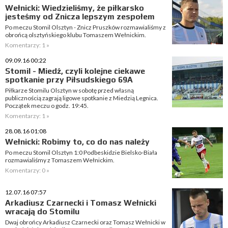
Wełnicki: Wiedzieliśmy, że piłkarsko
jesteśmy od Znicza lepszym zespołem
Po meczu Stomil Olsztyn - Znicz Pruszków rozmawialiśmy z
obrońcą olsztyńskiego klubu Tomaszem Wełnickim.
Komentarzy: 1 »
09.09.16 00:22
Stomil - Miedź, czyli kolejne ciekawe
spotkanie przy Piłsudskiego 69A
Piłkarze Stomilu Olsztyn w sobotę przed własną
publicznością zagrają ligowe spotkanie z Miedzią Legnica.
Początek meczu o godz. 19:45.
Komentarzy: 1 »
28.08.16 01:08
Wełnicki: Robimy to, co do nas należy
Po meczu Stomil Olsztyn 1:0 Podbeskidzie Bielsko-Biała
rozmawialiśmy z Tomaszem Wełnickim.
Komentarzy: 0 »
12.07.16 07:57
Arkadiusz Czarnecki i Tomasz Wełnicki
wracają do Stomilu
Dwaj obrońcy Arkadiusz Czarnecki oraz Tomasz Wełnicki w