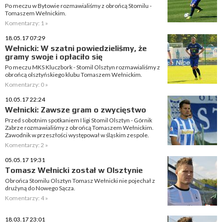
Po meczu w Bytowie rozmawialiśmy z obrońcą Stomilu -
Tomaszem Wełnickim.
Komentarzy: 1 »
18.05.17 07:29
Wełnicki: W szatni powiedzieliśmy, że
gramy swoje i opłaciło się
Po meczu MKS Kluczbork - Stomil Olsztyn rozmawialiśmy z
obrońcą olsztyńskiego klubu Tomaszem Wełnickim.
Komentarzy: 0 »
10.05.17 22:24
Wełnicki: Zawsze gram o zwycięstwo
Przed sobotnim spotkaniem I ligi Stomil Olsztyn - Górnik
Zabrze rozmawialiśmy z obrońcą Tomaszem Wełnickim.
Zawodnik w przeszłości występował w śląskim zespole.
Komentarzy: 2 »
05.05.17 19:31
Tomasz Wełnicki został w Olsztynie
Obrońca Stomilu Olsztyn Tomasz Wełnicki nie pojechał z
drużyną do Nowego Sącza.
Komentarzy: 4 »
18.03.17 23:01