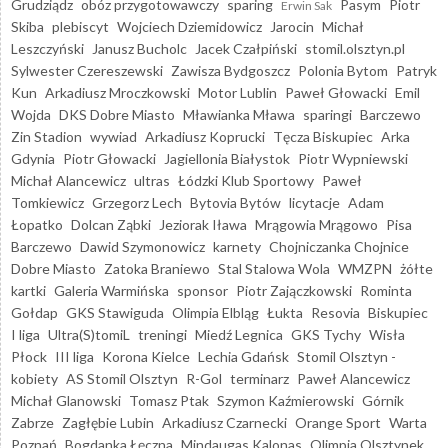
Grudziądz
obóz przygotowawczy
sparing
Pasym
Piotr
Erwin Sak
Skiba
plebiscyt
Wojciech Dziemidowicz
Jarocin
Michał
Leszczyński
Janusz Bucholc
Jacek Czałpiński
stomil.olsztyn.pl
Sylwester Czereszewski
Zawisza Bydgoszcz
Polonia Bytom
Patryk
Kun
Arkadiusz Mroczkowski
Motor Lublin
Paweł Głowacki
Emil
Wojda
DKS Dobre Miasto
Mławianka Mława
sparingi
Barczewo
Zin Stadion
wywiad
Arkadiusz Koprucki
Tęcza Biskupiec
Arka
Gdynia
Piotr Głowacki
Jagiellonia Białystok
Piotr Wypniewski
Michał Alancewicz
ultras
Łódzki Klub Sportowy
Paweł
Tomkiewicz
Grzegorz Lech
Bytovia Bytów
licytacje
Adam
Łopatko
Dolcan Ząbki
Jeziorak Iława
Mrągowia Mrągowo
Pisa
Barczewo
Dawid Szymonowicz
karnety
Chojniczanka Chojnice
Dobre Miasto
Zatoka Braniewo
Stal Stalowa Wola
WMZPN
żółte
kartki
Galeria Warmińska
sponsor
Piotr Zajączkowski
Rominta
Gołdap
GKS Stawiguda
Olimpia Elbląg
Łukta
Resovia
Biskupiec
I liga
Ultra(S)tomiL
treningi
Miedź Legnica
GKS Tychy
Wisła
Płock
III liga
Korona Kielce
Lechia Gdańsk
Stomil Olsztyn -
kobiety
AS Stomil Olsztyn
R-Gol
terminarz
Paweł Alancewicz
Michał Glanowski
Tomasz Ptak
Szymon Kaźmierowski
Górnik
Zabrze
Zagłębie Lubin
Arkadiusz Czarnecki
Orange Sport
Warta
Poznań
Bogdanka Łęczna
Mindaugas Kalonas
Olimpia Olsztynek