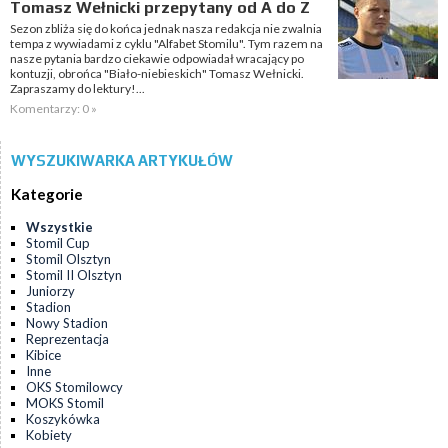
Tomasz Wełnicki przepytany od A do Z
Sezon zbliża się do końca jednak nasza redakcja nie zwalnia
tempa z wywiadami z cyklu "Alfabet Stomilu". Tym razem na
nasze pytania bardzo ciekawie odpowiadał wracający po
kontuzji, obrońca "Biało-niebieskich" Tomasz Wełnicki.
Zapraszamy do lektury!...
Komentarzy: 0 »
WYSZUKIWARKA ARTYKUŁÓW
Kategorie
Wszystkie
Stomil Cup
Stomil Olsztyn
Stomil II Olsztyn
Juniorzy
Stadion
Nowy Stadion
Reprezentacja
Kibice
Inne
OKS Stomilowcy
MOKS Stomil
Koszykówka
Kobiety