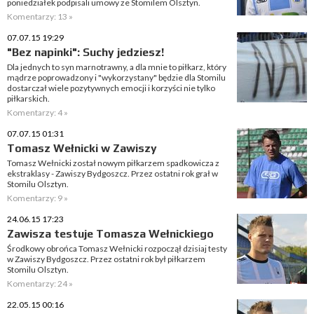
poniedziałek podpisali umowy ze Stomilem Olsztyn.
Komentarzy: 13 »
07.07.15 19:29
"Bez napinki": Suchy jedziesz!
Dla jednych to syn marnotrawny, a dla mnie to piłkarz, który
mądrze poprowadzony i "wykorzystany" będzie dla Stomilu
dostarczał wiele pozytywnych emocji i korzyści nie tylko
piłkarskich.
Komentarzy: 4 »
07.07.15 01:31
Tomasz Wełnicki w Zawiszy
Tomasz Wełnicki został nowym piłkarzem spadkowicza z
ekstraklasy - Zawiszy Bydgoszcz. Przez ostatni rok grał w
Stomilu Olsztyn.
Komentarzy: 9 »
24.06.15 17:23
Zawisza testuje Tomasza Wełnickiego
Środkowy obrońca Tomasz Wełnicki rozpoczął dzisiaj testy
w Zawiszy Bydgoszcz. Przez ostatni rok był piłkarzem
Stomilu Olsztyn.
Komentarzy: 24 »
22.05.15 00:16