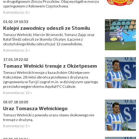
w drugoligowym Zniczu Pruszków. Obaj wystąpili w meczu
sparingowym z Rakowem Częstochowa.
Komentarzy: 0 »
01.02.19 10:53
Kolejni zawodnicy odeszli ze Stomilu
Tomasz Wełnicki, Marcin Stromecki, Tomasz Zając oraz
Rafał Śledź odeszli ze Stomilu Olsztyn. Łącznie z
olsztyńskiego klubu odeszło już 12 zawodników.
Komentarzy: 2 »
17.01.19 22:02
Tomasz Wełnicki trenuje z Okżetpesem
Tomasz Wełnicki trenuje z kazachskim Okżetpesem
Kokczetaw. 28-letni obrońca przebywa z drużyną na
zgrupowaniu w Turcji i zagrał m.in. w dzisiejszym sparingu
przeciwko węgierskiemu Aqvital FC Csákvár.
Komentarzy: 12 »
03.07.18 10:05
Uraz Tomasza Wełnickiego
Tomasz Wełnicki z powodu urazu stawu skokowego nie
trenuje z drużyną.
Komentarzy: 3 »