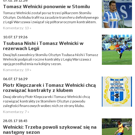
07.02.18 12:26
Tomasz Wełnicki ponownie w Stomilu
Tomasz Wełnicki został po raz trzeci piłkarzem Stomilu
Olsztyn. Do klubu trafił na zasadzie transferu definitywnego
z Legii Warszawa i związał się półtorarocznym kontraktem.
Komentarzy: 13 »
10.07.17 19:26
Tsubasa Nishi i Tomasz Wełnicki w
rezerwach Legii
Dwaj byli zawodnicy Stomilu Olsztyn Tsubasa Nishi i Tomasz
Wełnicki podpisali roczne kontrakty z Legią Warszawa z
opcją przedłużenia na kolejny sezon.
Komentarzy: 19 »
06.07.17 16:29
Piotr Klepczarek i Tomasz Wełnicki chcą
rozwiązać kontrakty z klubem
Dwaj obrońcy Piotr Klepczarek i Tomasz Wełnicki chcą
rozwiązać kontrakty ze Stomilem Olsztyn z powodu
zaległości finansowych wobec nich ze strony klubu.
Komentarzy: 7 »
28.05.17 18:45
Wełnicki: Trzeba powoli szykować się na
następny sezon