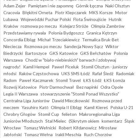
Adam Zejer
Pamiętam i nie zapomnę
Górnik Łęczna
Naki Olsztyn
Cracovia
Błękitni Orneta
Piotr Klepczarek
MKS Korsze
Motor
Lubawa
Wojewódzki Puchar Polski
Flota Świnoujście
Hutnik
Kraków
rozmowa po meczu
Kolejarz Stróże
Olimpia Zambrów
Przedstawiamy rywala
Polonia Bydgoszcz
Granica Kętrzyn
Concordia Elbląg
Michał Trzeciakiewicz
Termalica Bruk-Bet
Nieciecza
Rozmowa po meczu
Sandecja Nowy Sącz
Wiktor
Biedrzycki
Bartoszyce
GKS Katowice
GKS Bełchatów
Polonia
Warszawa
Chodź w "biało-niebieskich" barwach i zdobywaj
nagrody!
Kamil Hempel
Paweł Piceluk
Stomil Olsztyn - juniorzy
młodsi
Raków Częstochowa
UKS SMS Łódź
Rafał Śledź
Radomiak
Radom
Paweł Kaczmarek
Stomil Travel
ŁKS Łódź
ŁKS Łomża
Rozwój Katowice
Piotr Darmochwał
Bez napinki
Odra Opole
Legia II Warszawa
stowarzyszenie "Stomil Ponad Wszystko"
Centralna Liga Juniorów
Dawid Mieczkowski
Rozmowa przed
meczem
Yasuhiro Katō
Olimpia II Elbląg
Kamil Kiereś
Polska U-21
Chrobry Głogów
Stomil Cup
felieton
Makroregionalna Liga
Juniorów Młodszych
Stal Mielec
(S)krytym okiem
komentarz
Śląsk
Wrocław
Tomasz Wełnicki
Robert Kiłdanowicz
Mirosław
Jabłoński
Tomasz Wełna
Irakli Meschia
Ruch Chorzów