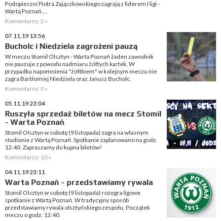
Podopieczni Piotra Zajączkowskiego zagrają z liderem I ligi -
Wartą Poznań....
Komentarzy: 2 »
07.11.19 13:56
Bucholc i Niedziela zagrożeni pauzą
W meczu Stomil Olsztyn - Warta Poznań żaden zawodnik
nie pauzuje z powodu nadmiaru żółtych kartek. W
przypadku napomnienia "żółtkiem" w kolejnym meczu nie
zagra Bartłomiej Niedziela oraz Janusz Bucholc.
Komentarzy: 0 »
05.11.19 23:04
Ruszyła sprzedaż biletów na mecz Stomil
- Warta Poznań
Stomil Olsztyn w sobotę (9 listopada) zagra na własnym
stadionie z Wartą Poznań. Spotkanie zaplanowano na godz.
12:40. Zapraszamy do kupna biletów!
Komentarzy: 10 »
04.11.19 23:11
Warta Poznań - przedstawiamy rywala
Stomil Olsztyn w sobotę (9 listopada) rozegra ligowe
spotkanie z Wartą Poznań. W tradycyjny sposób
przedstawiamy rywala olsztyńskiego zespołu. Początek
meczu o godz. 12:40.