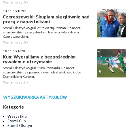
Komentarzy: 0 »
13.11.18 10:52
Czereszewski: Skupiam się głównie nad
pracą z napastnikami
Stomil Olsztyn wygrał 2:1 z Wartą Poznań. Po meczu
rozmawialiśmy z asystentem trenera Sylwestrem
Czereszewskim.
Komentarzy: 0 »
10.11.18 16:50
Kun: Wygraliśmy z bezpośrednim
rywalem o utrzymanie
Stomil Olsztyn wygrał 1:0 w Poznaniu. Po meczu
rozmawialiśmy z pomocnikiem olsztyńskiego klubu
Dominikiem Kunem.
Komentarzy: 2 »
WYSZUKIWARKA ARTYKUŁÓW
Kategorie
Wszystkie
Stomil Cup
Stomil Olsztyn