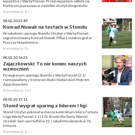
wyjeździe z Wartą Poznań. Przed wyjazdem odbyła się
konferencja prasowa w siedzibie olsztyńskiego klubu.
Komentarzy: 8 »
08.02.20 23:49
Konrad Nowak na testach w Stomilu
W sobotnim sparingu Stomilu Olsztyn z Wartą Poznań
zagrał testowany Konrad Nowak. Piłkarz ostatnio grał w
Puszczy Niepołomice.
Komentarzy: 0 »
08.02.20 16:23
Zajączkowski: To nie koniec naszych
wzmocnień
Po wygranym sparingu Stomilu z Wartą Poznań (2:1)
rozmawialiśmy z trenerem Biało-Niebieskich Piotrem
Zajączkowskim.
Komentarzy: 11 »
08.02.20 15:11
Stomil wygrał sparing z liderem I ligi
Stomil Olsztyn pokonał w meczu kontrolnym lidera Fortuna
I Liga Wartę Poznań 2:1 (1:0). Branki dla Dumy Warmii
strzelali: Sam van Huffel w 12. i Jakub Mosakowski w 76.
minucie.
Komentarzy: 6 »