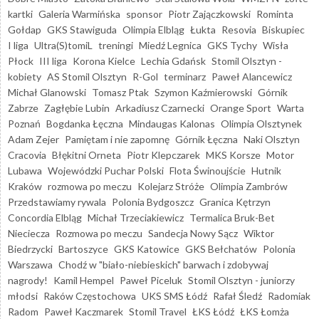
kartki
Galeria Warmińska
sponsor
Piotr Zajączkowski
Rominta
Gołdap
GKS Stawiguda
Olimpia Elbląg
Łukta
Resovia
Biskupiec
I liga
Ultra(S)tomiL
treningi
Miedź Legnica
GKS Tychy
Wisła
Płock
III liga
Korona Kielce
Lechia Gdańsk
Stomil Olsztyn -
kobiety
AS Stomil Olsztyn
R-Gol
terminarz
Paweł Alancewicz
Michał Glanowski
Tomasz Ptak
Szymon Kaźmierowski
Górnik
Zabrze
Zagłębie Lubin
Arkadiusz Czarnecki
Orange Sport
Warta
Poznań
Bogdanka Łęczna
Mindaugas Kalonas
Olimpia Olsztynek
Adam Zejer
Pamiętam i nie zapomnę
Górnik Łęczna
Naki Olsztyn
Cracovia
Błękitni Orneta
Piotr Klepczarek
MKS Korsze
Motor
Lubawa
Wojewódzki Puchar Polski
Flota Świnoujście
Hutnik
Kraków
rozmowa po meczu
Kolejarz Stróże
Olimpia Zambrów
Przedstawiamy rywala
Polonia Bydgoszcz
Granica Kętrzyn
Concordia Elbląg
Michał Trzeciakiewicz
Termalica Bruk-Bet
Nieciecza
Rozmowa po meczu
Sandecja Nowy Sącz
Wiktor
Biedrzycki
Bartoszyce
GKS Katowice
GKS Bełchatów
Polonia
Warszawa
Chodź w "biało-niebieskich" barwach i zdobywaj
nagrody!
Kamil Hempel
Paweł Piceluk
Stomil Olsztyn - juniorzy
młodsi
Raków Częstochowa
UKS SMS Łódź
Rafał Śledź
Radomiak
Radom
Paweł Kaczmarek
Stomil Travel
ŁKS Łódź
ŁKS Łomża