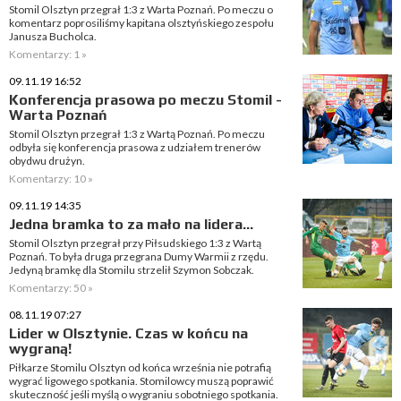
Stomil Olsztyn przegrał 1:3 z Warta Poznań. Po meczu o
komentarz poprosiliśmy kapitana olsztyńskiego zespołu
Janusza Bucholca.
Komentarzy: 1 »
09.11.19 16:52
Konferencja prasowa po meczu Stomil -
Warta Poznań
Stomil Olsztyn przegrał 1:3 z Wartą Poznań. Po meczu
odbyła się konferencja prasowa z udziałem trenerów
obydwu drużyn.
Komentarzy: 10 »
09.11.19 14:35
Jedna bramka to za mało na lidera...
Stomil Olsztyn przegrał przy Piłsudskiego 1:3 z Wartą
Poznań. To była druga przegrana Dumy Warmii z rzędu.
Jedyną bramkę dla Stomilu strzelił Szymon Sobczak.
Komentarzy: 50 »
08.11.19 07:27
Lider w Olsztynie. Czas w końcu na
wygraną!
Piłkarze Stomilu Olsztyn od końca września nie potrafią
wygrać ligowego spotkania. Stomilowcy muszą poprawić
skuteczność jeśli myślą o wygraniu sobotniego spotkania.