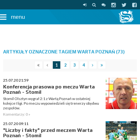
menu
ARTYKUŁY OZNACZONE TAGIEM WARTA POZNAŃ (73)
1
2
3
4
25.07.20 21:59
Konferencja prasowa po meczu Warta
Poznań - Stomil
Stomil Olsztyn wygrał 2:1 z Wartą Poznań w ostatniej
kolejce I ligi. Po meczu wypowiedzieli się trenerzy obydwu
zespołów.
Komentarzy: 0 »
25.07.20 09:11
"Liczby i fakty" przed meczem Warta
Poznań - Stomil