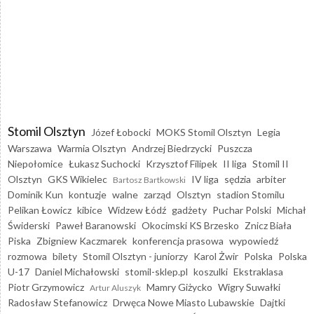
Stomil Olsztyn
Józef Łobocki
MOKS Stomil Olsztyn
Legia
Warszawa
Warmia Olsztyn
Andrzej Biedrzycki
Puszcza
Niepołomice
Łukasz Suchocki
Krzysztof Filipek
II liga
Stomil II
Olsztyn
GKS Wikielec
IV liga
sędzia
arbiter
Bartosz Bartkowski
Dominik Kun
kontuzje
walne
zarząd
Olsztyn
stadion Stomilu
Pelikan Łowicz
kibice
Widzew Łódź
gadżety
Puchar Polski
Michał
Świderski
Paweł Baranowski
Okocimski KS Brzesko
Znicz Biała
Piska
Zbigniew Kaczmarek
konferencja prasowa
wypowiedź
rozmowa
bilety
Stomil Olsztyn - juniorzy
Karol Żwir
Polska
Polska
U-17
Daniel Michałowski
stomil-sklep.pl
koszulki
Ekstraklasa
Piotr Grzymowicz
Mamry Giżycko
Wigry Suwałki
Artur Aluszyk
Radosław Stefanowicz
Drwęca Nowe Miasto Lubawskie
Dajtki