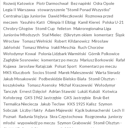
Rozwój Katowice
Piotr Darmochwał
Bez napinki
Odra Opole
Legia II Warszawa
stowarzyszenie "Stomil Ponad Wszystko"
Centralna Liga Juniorów
Dawid Mieczkowski
Rozmowa przed
meczem
Yasuhiro Katō
Olimpia II Elbląg
Kamil Kiereś
Polska U-21
Chrobry Głogów
Stomil Cup
felieton
Makroregionalna Liga
Juniorów Młodszych
Stal Mielec
(S)krytym okiem
komentarz
Śląsk
Wrocław
Tomasz Wełnicki
Robert Kiłdanowicz
Mirosław
Jabłoński
Tomasz Wełna
Irakli Meschia
Ruch Chorzów
Wołodymyr Kowal
Polonia Lidzbark Warmiński
Górnik Polkowice
Zagłębie Sosnowiec
komentarz po meczu
Mariusz Borkowski
Rafał
Kujawa
Jarosław Ratajczak
Polsat Sport
Komentarz po meczu
MKS Kluczbork
Socios Stomil
Marek Maleszewski
Warta Sieradz
Jakub Mosakowski
Podbeskidzie Bielsko-Biała
Stomil Olsztyn -
koszykówka
Tomasz Asensky
Michał Kraszewski
Wołodymyr
Tanczyk
Ernest Dzięcioł
Adrian Stawski
Lukáš Kubáň
Kotwica
Kołobrzeg
GKS 1962 Jastrzębie
GKS Jastrzębie
Bruk-Bet
Termalica Nieciecza
Jakub Tecław
KKS 1925 Kalisz
Szymon
Sobczak
Liczby i fakty
Adam Majewski
Kącik bukmacherski
Lech II
Poznań
Radunia Stężyca
Skra Częstochowa
Rozgrzewka
juniorzy
młodsi
wypowiedź po meczu
Szymon Grabowski
Stomil Olsztyn -