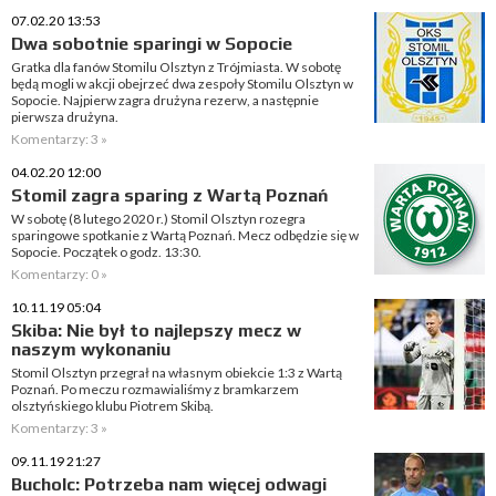
07.02.20 13:53
Dwa sobotnie sparingi w Sopocie
Gratka dla fanów Stomilu Olsztyn z Trójmiasta. W sobotę
będą mogli w akcji obejrzeć dwa zespoły Stomilu Olsztyn w
Sopocie. Najpierw zagra drużyna rezerw, a następnie
pierwsza drużyna.
Komentarzy: 3 »
04.02.20 12:00
Stomil zagra sparing z Wartą Poznań
W sobotę (8 lutego 2020 r.) Stomil Olsztyn rozegra
sparingowe spotkanie z Wartą Poznań. Mecz odbędzie się w
Sopocie. Początek o godz. 13:30.
Komentarzy: 0 »
10.11.19 05:04
Skiba: Nie był to najlepszy mecz w
naszym wykonaniu
Stomil Olsztyn przegrał na własnym obiekcie 1:3 z Wartą
Poznań. Po meczu rozmawialiśmy z bramkarzem
olsztyńskiego klubu Piotrem Skibą.
Komentarzy: 3 »
09.11.19 21:27
Bucholc: Potrzeba nam więcej odwagi