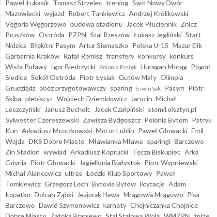
Paweł Łukasik
Tomasz Strzelec
trening
Świt Nowy Dwór
Mazowiecki
wyjazd
Robert Tunkiewicz
Andrzej Królikowski
Vęgoria Węgorzewo
budowa stadionu
Jacek Płuciennik
Znicz
Pruszków
Ostróda
PZPN
Stal Rzeszów
Łukasz Jegliński
Start
Nidzica
Błękitni Pasym
Artur Siemaszko
Polska U-15
Mazur Ełk
Garbarnia Kraków
Rafał Remisz
transfery
konkursy
konkurs
Wisła Puławy
Igor Biedrzycki
Huragan Morąg
Pogoń
Polonia Pasłęk
Siedlce
Sokół Ostróda
Piotr Łysiak
Gutów Mały
Olimpia
Grudziądz
obóz przygotowawczy
sparing
Pasym
Piotr
Erwin Sak
Skiba
plebiscyt
Wojciech Dziemidowicz
Jarocin
Michał
Leszczyński
Janusz Bucholc
Jacek Czałpiński
stomil.olsztyn.pl
Sylwester Czereszewski
Zawisza Bydgoszcz
Polonia Bytom
Patryk
Kun
Arkadiusz Mroczkowski
Motor Lublin
Paweł Głowacki
Emil
Wojda
DKS Dobre Miasto
Mławianka Mława
sparingi
Barczewo
Zin Stadion
wywiad
Arkadiusz Koprucki
Tęcza Biskupiec
Arka
Gdynia
Piotr Głowacki
Jagiellonia Białystok
Piotr Wypniewski
Michał Alancewicz
ultras
Łódzki Klub Sportowy
Paweł
Tomkiewicz
Grzegorz Lech
Bytovia Bytów
licytacje
Adam
Łopatko
Dolcan Ząbki
Jeziorak Iława
Mrągowia Mrągowo
Pisa
Barczewo
Dawid Szymonowicz
karnety
Chojniczanka Chojnice
Dobre Miasto
Zatoka Braniewo
Stal Stalowa Wola
WMZPN
żółte