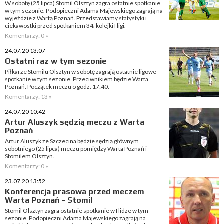
W sobotę (25 lipca) Stomil Olsztyn zagra ostatnie spotkanie
w tym sezonie. Podopieczni Adama Majewskiego zagrają na
wyjeździe z Wartą Poznań. Przedstawiamy statystyki i
ciekawostki przed spotkaniem 34. kolejki I ligi.
Komentarzy: 0 »
24.07.20 13:07
Ostatni raz w tym sezonie
Piłkarze Stomilu Olsztyn w sobotę zagrają ostatnie ligowe
spotkanie w tym sezonie. Przeciwnikiem będzie Warta
Poznań. Początek meczu o godz. 17:40.
Komentarzy: 13 »
24.07.20 10:42
Artur Aluszyk sędzią meczu z Warta
Poznań
Artur Aluszyk ze Szczecina będzie sędzią głównym
sobotniego (25 lipca) meczu pomiędzy Warta Poznań i
Stomilem Olsztyn.
Komentarzy: 0 »
23.07.20 13:52
Konferencja prasowa przed meczem
Warta Poznań - Stomil
Stomil Olsztyn zagra ostatnie spotkanie w I lidze w tym
sezonie. Podopieczni Adama Majewskiego zagrają na