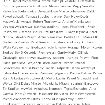
U-17
Daniel Michałowski
stomil-sklep.pl
koszulki
Ekstraklasa
Piotr Grzymowicz
Mamry Giżycko
Wigry Suwałki
Artur Aluszyk
Radosław Stefanowicz
Drwęca Nowe Miasto Lubawskie
Dajtki
Paweł Łukasik
Tomasz Strzelec
trening
Świt Nowy Dwór
Mazowiecki
wyjazd
Robert Tunkiewicz
Andrzej Królikowski
Vęgoria Węgorzewo
budowa stadionu
Jacek Płuciennik
Znicz
Pruszków
Ostróda
PZPN
Stal Rzeszów
Łukasz Jegliński
Start
Nidzica
Błękitni Pasym
Artur Siemaszko
Polska U-15
Mazur Ełk
Garbarnia Kraków
Rafał Remisz
transfery
konkursy
konkurs
Wisła Puławy
Igor Biedrzycki
Huragan Morąg
Pogoń
Polonia Pasłęk
Siedlce
Sokół Ostróda
Piotr Łysiak
Gutów Mały
Olimpia
Grudziądz
obóz przygotowawczy
sparing
Pasym
Piotr
Erwin Sak
Skiba
plebiscyt
Wojciech Dziemidowicz
Jarocin
Michał
Leszczyński
Janusz Bucholc
Jacek Czałpiński
stomil.olsztyn.pl
Sylwester Czereszewski
Zawisza Bydgoszcz
Polonia Bytom
Patryk
Kun
Arkadiusz Mroczkowski
Motor Lublin
Paweł Głowacki
Emil
Wojda
DKS Dobre Miasto
Mławianka Mława
sparingi
Barczewo
Zin Stadion
wywiad
Arkadiusz Koprucki
Tęcza Biskupiec
Arka
Gdynia
Piotr Głowacki
Jagiellonia Białystok
Piotr Wypniewski
Michał Alancewicz
ultras
Łódzki Klub Sportowy
Paweł
Tomkiewicz
Grzegorz Lech
Bytovia Bytów
licytacje
Adam