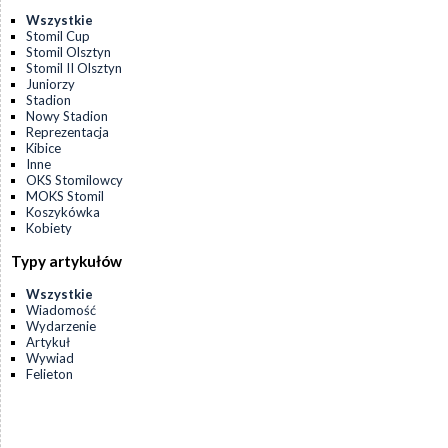
Wszystkie
Stomil Cup
Stomil Olsztyn
Stomil II Olsztyn
Juniorzy
Stadion
Nowy Stadion
Reprezentacja
Kibice
Inne
OKS Stomilowcy
MOKS Stomil
Koszykówka
Kobiety
Typy artykułów
Wszystkie
Wiadomość
Wydarzenie
Artykuł
Wywiad
Felieton