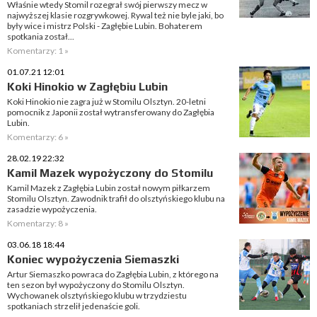
Właśnie wtedy Stomil rozegrał swój pierwszy mecz w
najwyższej klasie rozgrywkowej. Rywal też nie byle jaki, bo
były wice i mistrz Polski - Zagłębie Lubin. Bohaterem
spotkania został...
Komentarzy: 1 »
01.07.21 12:01
Koki Hinokio w Zagłębiu Lubin
Koki Hinokio nie zagra już w Stomilu Olsztyn. 20-letni
pomocnik z Japonii został wytransferowany do Zagłębia
Lubin.
Komentarzy: 6 »
28.02.19 22:32
Kamil Mazek wypożyczony do Stomilu
Kamil Mazek z Zagłębia Lubin został nowym piłkarzem
Stomilu Olsztyn. Zawodnik trafił do olsztyńskiego klubu na
zasadzie wypożyczenia.
Komentarzy: 8 »
03.06.18 18:44
Koniec wypożyczenia Siemaszki
Artur Siemaszko powraca do Zagłębia Lubin, z którego na
ten sezon był wypożyczony do Stomilu Olsztyn.
Wychowanek olsztyńskiego klubu w trzydziestu
spotkaniach strzelił jedenaście goli.