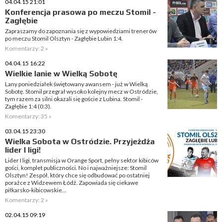
04.04.15 21:01
Konferencja prasowa po meczu Stomil -
Zagłębie
Zapraszamy do zapoznania się z wypowiedziami trenerów
po meczu Stomil Olsztyn - Zagłębie Lubin 1:4.
Komentarzy: 2 »
04.04.15 16:22
Wielkie lanie w Wielką Sobotę
Lany poniedziałek świętowany awansem - już w Wielką
Sobotę. Stomil przegrał wysoko kolejny mecz w Ostródzie,
tym razem za silni okazali się goście z Lubina. Stomil -
Zagłębie 1:4 (0:3).
Komentarzy: 35 »
03.04.15 23:30
Wielka Sobota w Ostródzie. Przyjeżdża
lider I ligi!
Lider I ligi, transmisja w Orange Sport, pełny sektor kibiców
gości, komplet publiczności. No i najważniejsze: Stomil
Olsztyn! Zespół, który chce się odbudować po ostatniej
porażce z Widzewem Łódź. Zapowiada się ciekawe
piłkarsko-kibicowskie...
Komentarzy: 2 »
02.04.15 09:19