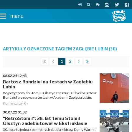
menu
ARTYKUŁY OZNACZONE TAGIEM ZAGŁĘBIE LUBIN (30)
1
2
06.02.24 12:43
Bartosz Bondziul na testach w Zagłębiu
Lubin
Wypożyczony do Stomilu Olsztyn z Mazurii Giżycko Bartosz
Bondziul przebywa na testach w Akademii Zagłębia Lubin.
Komentarzy: 0 »
30.07.22 01:32
"RetroStomil": 28. lat temu Stomil
Olsztyn zadebiutował w Ekstraklasie
30. lipca to jedna z pamiętnych dat dla kibiców Dumy Warmii.