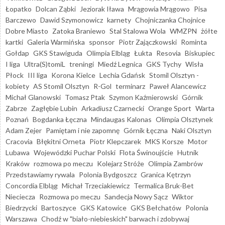
Łopatko
Dolcan Ząbki
Jeziorak Iława
Mrągowia Mrągowo
Pisa
Barczewo
Dawid Szymonowicz
karnety
Chojniczanka Chojnice
Dobre Miasto
Zatoka Braniewo
Stal Stalowa Wola
WMZPN
żółte
kartki
Galeria Warmińska
sponsor
Piotr Zajączkowski
Rominta
Gołdap
GKS Stawiguda
Olimpia Elbląg
Łukta
Resovia
Biskupiec
I liga
Ultra(S)tomiL
treningi
Miedź Legnica
GKS Tychy
Wisła
Płock
III liga
Korona Kielce
Lechia Gdańsk
Stomil Olsztyn -
kobiety
AS Stomil Olsztyn
R-Gol
terminarz
Paweł Alancewicz
Michał Glanowski
Tomasz Ptak
Szymon Kaźmierowski
Górnik
Zabrze
Zagłębie Lubin
Arkadiusz Czarnecki
Orange Sport
Warta
Poznań
Bogdanka Łęczna
Mindaugas Kalonas
Olimpia Olsztynek
Adam Zejer
Pamiętam i nie zapomnę
Górnik Łęczna
Naki Olsztyn
Cracovia
Błękitni Orneta
Piotr Klepczarek
MKS Korsze
Motor
Lubawa
Wojewódzki Puchar Polski
Flota Świnoujście
Hutnik
Kraków
rozmowa po meczu
Kolejarz Stróże
Olimpia Zambrów
Przedstawiamy rywala
Polonia Bydgoszcz
Granica Kętrzyn
Concordia Elbląg
Michał Trzeciakiewicz
Termalica Bruk-Bet
Nieciecza
Rozmowa po meczu
Sandecja Nowy Sącz
Wiktor
Biedrzycki
Bartoszyce
GKS Katowice
GKS Bełchatów
Polonia
Warszawa
Chodź w "biało-niebieskich" barwach i zdobywaj