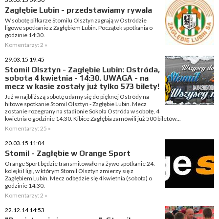
Zagłębie Lubin - przedstawiamy rywala
W sobotę piłkarze Stomilu Olsztyn zagrają w Ostródzie
ligowe spotkanie z Zagłębiem Lubin. Początek spotkania o
godzinie 14:30.
Komentarzy: 2 »
29.03.15 19:45
Stomil Olsztyn - Zagłębie Lubin: Ostróda,
sobota 4 kwietnia - 14:30. UWAGA - na
mecz w kasie zostały już tylko 573 bilety!
Już w najbliższą sobotę udamy się do pięknej Ostródy na
hitowe spotkanie Stomil Olsztyn - Zagłębie Lubin. Mecz
zostanie rozegrany na stadionie Sokoła Ostróda w sobotę, 4
kwietnia o godzinie 14:30. Kibice Zagłębia zamówili już 500 biletów...
Komentarzy: 25 »
20.03.15 11:04
Stomil - Zagłębie w Orange Sport
Orange Sport będzie transmitowało na żywo spotkanie 24.
kolejki I ligi, w którym Stomil Olsztyn zmierzy się z
Zagłębiem Lubin. Mecz odbędzie się 4 kwietnia (sobota) o
godzinie 14:30.
Komentarzy: 2 »
22.12.14 14:53