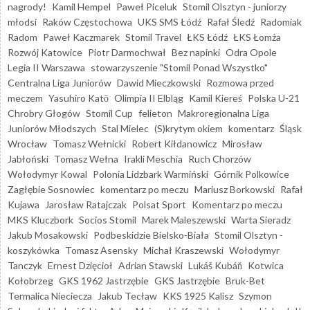
nagrody!
Kamil Hempel
Paweł Piceluk
Stomil Olsztyn - juniorzy
młodsi
Raków Częstochowa
UKS SMS Łódź
Rafał Śledź
Radomiak
Radom
Paweł Kaczmarek
Stomil Travel
ŁKS Łódź
ŁKS Łomża
Rozwój Katowice
Piotr Darmochwał
Bez napinki
Odra Opole
Legia II Warszawa
stowarzyszenie "Stomil Ponad Wszystko"
Centralna Liga Juniorów
Dawid Mieczkowski
Rozmowa przed
meczem
Yasuhiro Katō
Olimpia II Elbląg
Kamil Kiereś
Polska U-21
Chrobry Głogów
Stomil Cup
felieton
Makroregionalna Liga
Juniorów Młodszych
Stal Mielec
(S)krytym okiem
komentarz
Śląsk
Wrocław
Tomasz Wełnicki
Robert Kiłdanowicz
Mirosław
Jabłoński
Tomasz Wełna
Irakli Meschia
Ruch Chorzów
Wołodymyr Kowal
Polonia Lidzbark Warmiński
Górnik Polkowice
Zagłębie Sosnowiec
komentarz po meczu
Mariusz Borkowski
Rafał
Kujawa
Jarosław Ratajczak
Polsat Sport
Komentarz po meczu
MKS Kluczbork
Socios Stomil
Marek Maleszewski
Warta Sieradz
Jakub Mosakowski
Podbeskidzie Bielsko-Biała
Stomil Olsztyn -
koszykówka
Tomasz Asensky
Michał Kraszewski
Wołodymyr
Tanczyk
Ernest Dzięcioł
Adrian Stawski
Lukáš Kubáň
Kotwica
Kołobrzeg
GKS 1962 Jastrzębie
GKS Jastrzębie
Bruk-Bet
Termalica Nieciecza
Jakub Tecław
KKS 1925 Kalisz
Szymon