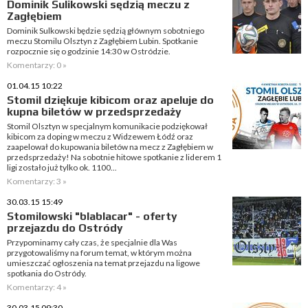
Dominik Sulikowski sędzią meczu z
Zagłębiem
Dominik Sulkowski będzie sędzią głównym sobotniego
meczu Stomilu Olsztyn z Zagłębiem Lubin. Spotkanie
rozpocznie się o godzinie 14:30 w Ostródzie.
Komentarzy: 0 »
01.04.15 10:22
Stomil dziękuje kibicom oraz apeluje do
kupna biletów w przedsprzedaży
Stomil Olsztyn w specjalnym komunikacie podziękował
kibicom za doping w meczu z Widzewem Łódź oraz
zaapelował do kupowania biletów na mecz z Zagłębiem w
przedsprzedaży! Na sobotnie hitowe spotkanie z liderem 1
ligi zostało już tylko ok. 1100...
Komentarzy: 3 »
30.03.15 15:49
Stomilowski "blablacar" - oferty
przejazdu do Ostródy
Przypominamy cały czas, że specjalnie dla Was
przygotowaliśmy na forum temat, w którym można
umieszczać ogłoszenia na temat przejazdu na ligowe
spotkania do Ostródy.
Komentarzy: 4 »
30.03.15 09:30