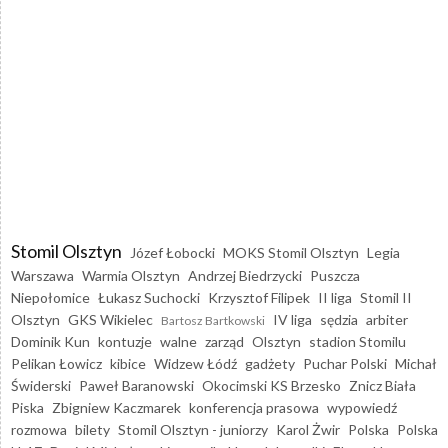
Stomil Olsztyn
Józef Łobocki
MOKS Stomil Olsztyn
Legia
Warszawa
Warmia Olsztyn
Andrzej Biedrzycki
Puszcza
Niepołomice
Łukasz Suchocki
Krzysztof Filipek
II liga
Stomil II
Olsztyn
GKS Wikielec
IV liga
sędzia
arbiter
Bartosz Bartkowski
Dominik Kun
kontuzje
walne
zarząd
Olsztyn
stadion Stomilu
Pelikan Łowicz
kibice
Widzew Łódź
gadżety
Puchar Polski
Michał
Świderski
Paweł Baranowski
Okocimski KS Brzesko
Znicz Biała
Piska
Zbigniew Kaczmarek
konferencja prasowa
wypowiedź
rozmowa
bilety
Stomil Olsztyn - juniorzy
Karol Żwir
Polska
Polska