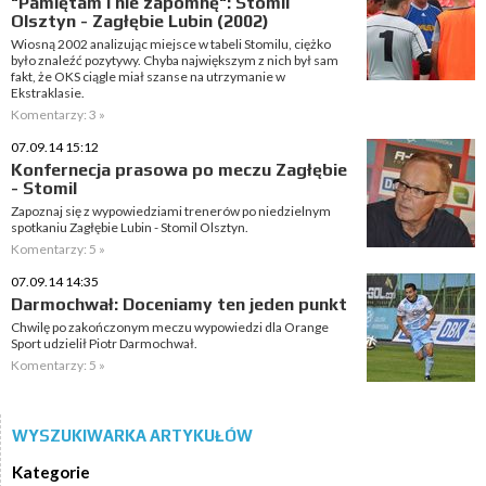
"Pamiętam i nie zapomnę": Stomil
Olsztyn - Zagłębie Lubin (2002)
Wiosną 2002 analizując miejsce w tabeli Stomilu, ciężko
było znaleźć pozytywy. Chyba największym z nich był sam
fakt, że OKS ciągle miał szanse na utrzymanie w
Ekstraklasie.
Komentarzy: 3 »
07.09.14 15:12
Konfernecja prasowa po meczu Zagłębie
- Stomil
Zapoznaj się z wypowiedziami trenerów po niedzielnym
spotkaniu Zagłębie Lubin - Stomil Olsztyn.
Komentarzy: 5 »
07.09.14 14:35
Darmochwał: Doceniamy ten jeden punkt
Chwilę po zakończonym meczu wypowiedzi dla Orange
Sport udzielił Piotr Darmochwał.
Komentarzy: 5 »
WYSZUKIWARKA ARTYKUŁÓW
Kategorie