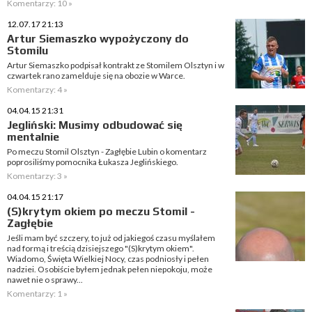
Komentarzy: 10 »
12.07.17 21:13
Artur Siemaszko wypożyczony do
Stomilu
Artur Siemaszko podpisał kontrakt ze Stomilem Olsztyn i w
czwartek rano zamelduje się na obozie w Warce.
Komentarzy: 4 »
04.04.15 21:31
Jegliński: Musimy odbudować się
mentalnie
Po meczu Stomil Olsztyn - Zagłębie Lubin o komentarz
poprosiliśmy pomocnika Łukasza Jeglińskiego.
Komentarzy: 3 »
04.04.15 21:17
(S)krytym okiem po meczu Stomil -
Zagłębie
Jeśli mam być szczery, to już od jakiegoś czasu myślałem
nad formą i treścią dzisiejszego "(S)krytym okiem".
Wiadomo, Święta Wielkiej Nocy, czas podniosły i pełen
nadziei. Osobiście byłem jednak pełen niepokoju, może
nawet nie o sprawy...
Komentarzy: 1 »