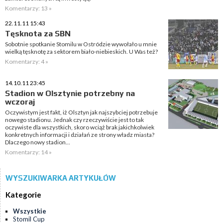
Komentarzy: 13 »
22.11.11 15:43
Tęsknota za SBN
Sobotnie spotkanie Stomilu w Ostródzie wywołało u mnie
wielką tęsknotę za sektorem biało-niebieskich. U Was też?
Komentarzy: 4 »
14.10.11 23:45
Stadion w Olsztynie potrzebny na
wczoraj
Oczywistym jest fakt, iż Olsztyn jak najszybciej potrzebuje
nowego stadionu. Jednak czy rzeczywiście jest to tak
oczywiste dla wszystkich, skoro wciąż brak jakichkolwiek
konkretnych informacji i działań ze strony władz miasta?
Dlaczego nowy stadion...
Komentarzy: 14 »
WYSZUKIWARKA ARTYKUŁÓW
Kategorie
Wszystkie
Stomil Cup