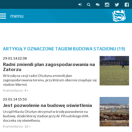
menu
ARTYKUŁY OZNACZONE TAGIEM BUDOWA STADIONU (19)
29.01.14 22:38
Radni zmienili plan zagospodarowania na
Zatorzu
W środę na sesji radni Olsztyna zmienili plan
zagospodarowania terenu, przy którym obecnie znajduje się
stadion Warmii.
Komentarzy: 4 »
23.01.14 15:53
Jest pozwolenie na budowę oświetlenia
Urząd Miasta Olsztyn otrzymał w środę pozwolenie na
budowę, dzięki której stadion przy Al. Piłsudskiego 69A
doczeka się oświetlenia.
Komentarzy: 16 »