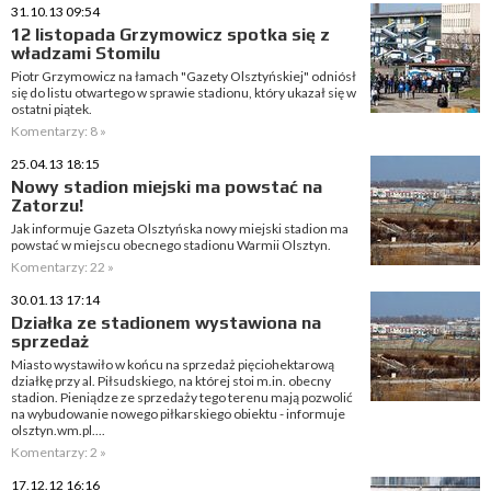
31.10.13 09:54
12 listopada Grzymowicz spotka się z
władzami Stomilu
Piotr Grzymowicz na łamach "Gazety Olsztyńskiej" odniósł
się do listu otwartego w sprawie stadionu, który ukazał się w
ostatni piątek.
Komentarzy: 8 »
25.04.13 18:15
Nowy stadion miejski ma powstać na
Zatorzu!
Jak informuje Gazeta Olsztyńska nowy miejski stadion ma
powstać w miejscu obecnego stadionu Warmii Olsztyn.
Komentarzy: 22 »
30.01.13 17:14
Działka ze stadionem wystawiona na
sprzedaż
Miasto wystawiło w końcu na sprzedaż pięciohektarową
działkę przy al. Piłsudskiego, na której stoi m.in. obecny
stadion. Pieniądze ze sprzedaży tego terenu mają pozwolić
na wybudowanie nowego piłkarskiego obiektu - informuje
olsztyn.wm.pl....
Komentarzy: 2 »
17.12.12 16:16