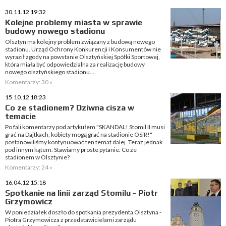
30.11.12 19:32
Kolejne problemy miasta w sprawie
budowy nowego stadionu
Olsztyn ma kolejny problem związany z budową nowego
stadionu. Urząd Ochrony Konkurencji i Konsumentów nie
wyraził zgody na powstanie Olsztyńskiej Spółki Sportowej,
która miała być odpowiedzialna za realizację budowy
nowego olsztyńskiego stadionu....
Komentarzy: 30 »
15.10.12 18:23
Co ze stadionem? Dziwna cisza w
temacie
Po fali komentarzy pod artykułem "SKANDAL! Stomil II musi
grać na Dajtkach, kobiety mogą grać na stadionie OSiR!"
postanowiliśmy kontynuować ten temat dalej. Teraz jednak
pod innym kątem. Stawiamy proste pytanie. Co ze
stadionem w Olsztynie?
Komentarzy: 24 »
16.04.12 15:18
Spotkanie na linii zarząd Stomilu - Piotr
Grzymowicz
W poniedziałek doszło do spotkania prezydenta Olsztyna -
Piotra Grzymowicza z przedstawicielami zarządu