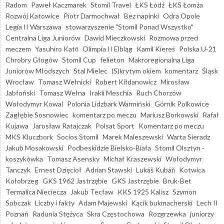
Radom
Paweł Kaczmarek
Stomil Travel
ŁKS Łódź
ŁKS Łomża
Rozwój Katowice
Piotr Darmochwał
Bez napinki
Odra Opole
Legia II Warszawa
stowarzyszenie "Stomil Ponad Wszystko"
Centralna Liga Juniorów
Dawid Mieczkowski
Rozmowa przed
meczem
Yasuhiro Katō
Olimpia II Elbląg
Kamil Kiereś
Polska U-21
Chrobry Głogów
Stomil Cup
felieton
Makroregionalna Liga
Juniorów Młodszych
Stal Mielec
(S)krytym okiem
komentarz
Śląsk
Wrocław
Tomasz Wełnicki
Robert Kiłdanowicz
Mirosław
Jabłoński
Tomasz Wełna
Irakli Meschia
Ruch Chorzów
Wołodymyr Kowal
Polonia Lidzbark Warmiński
Górnik Polkowice
Zagłębie Sosnowiec
komentarz po meczu
Mariusz Borkowski
Rafał
Kujawa
Jarosław Ratajczak
Polsat Sport
Komentarz po meczu
MKS Kluczbork
Socios Stomil
Marek Maleszewski
Warta Sieradz
Jakub Mosakowski
Podbeskidzie Bielsko-Biała
Stomil Olsztyn -
koszykówka
Tomasz Asensky
Michał Kraszewski
Wołodymyr
Tanczyk
Ernest Dzięcioł
Adrian Stawski
Lukáš Kubáň
Kotwica
Kołobrzeg
GKS 1962 Jastrzębie
GKS Jastrzębie
Bruk-Bet
Termalica Nieciecza
Jakub Tecław
KKS 1925 Kalisz
Szymon
Sobczak
Liczby i fakty
Adam Majewski
Kącik bukmacherski
Lech II
Poznań
Radunia Stężyca
Skra Częstochowa
Rozgrzewka
juniorzy