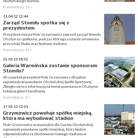
olsztyńskiego Stomilu.
Komentarzy: 15 »
11.04.12 12:44
Zarząd Stomilu spotka się z
prezydentem
Prezydent miasta Piotr Grzymowicz zaprosił zarząd Stomilu
Olsztyn na spotkanie, podczas którego zostanie omówiona
przyszłość klubu oraz budowa stadionu.
Komentarzy: 13 »
22.03.12 18:52
Galeria Warmińska zostanie sponsorem
Stomilu?
W czwartek prezydent Piotr Grzymowicz oficjalnie
zapowiedział powołanie Olsztyńskiej Spółki Sportowej.
Zbiegło się to z informacją na temat powstania w Olsztynie
kolejnej galerii handlowej.
Komentarzy: 0 »
17.03.12 13:01
Grzymowicz powołuje spółkę miejską,
która ma wybudować stadion
Piotr Grzymowicz w wywiadzie dla Gazety Olsztyńskiej
zapowiada powołanie spółki miejskiej, która będzie
odpowiedzialna za zbudowanie nowego stadionu w