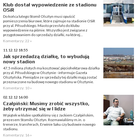
Klub dostał wypowiedzenie ze stadionu
OSiR
Do końca lutego Stomil Olsztyn musi opuścić
pomieszczenia biurowe, które zajmuje na stadionie OSiR
przy al. Piłsudskiego. Miasto przesłało do klubu
wypowiedzenie na piśmie. Wszystko jest związane z
przygotowaniem do sprzedaży działki, na której...
Komentarzy: 22 »
11.12.12 18:55
Jak sprzedadzą działkę, to wybudują
nowy stadion
47,5 miliona złotych ma kosztować pięciohektarowa działka
przy al. Piłsudskiego w Olsztynie - informuje Gazeta
Olsztyńska. Pieniądze ze sprzedaży tej działki mają zostać
przeznaczone na budowę nowego stadionu w Olsztynie.
Komentarzy: 10 »
02.12.12 16:00
Czałpiński: Musimy zrobić wszystko,
żeby utrzymać się w I lidze
W piątek w klubie spotkaliśmy się z Jackiem Czałpińskim,
prezesem Stomilu Olsztyn. Rozmawialiśmy m.in. o
trenerze, transferach, Erwinie Saku czy budowie nowego
stadionu.
Komentarzy: 16 »