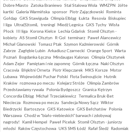
Dobre Miasto
Zatoka Braniewo
Stal Stalowa Wola
WMZPN
żółte
kartki
Galeria Warmińska
sponsor
Piotr Zajączkowski
Rominta
Gołdap
GKS Stawiguda
Olimpia Elbląg
Łukta
Resovia
Biskupiec
I liga
Ultra(S)tomiL
treningi
Miedź Legnica
GKS Tychy
Wisła
Płock
III liga
Korona Kielce
Lechia Gdańsk
Stomil Olsztyn -
kobiety
AS Stomil Olsztyn
R-Gol
terminarz
Paweł Alancewicz
Michał Glanowski
Tomasz Ptak
Szymon Kaźmierowski
Górnik
Zabrze
Zagłębie Lubin
Arkadiusz Czarnecki
Orange Sport
Warta
Poznań
Bogdanka Łęczna
Mindaugas Kalonas
Olimpia Olsztynek
Adam Zejer
Pamiętam i nie zapomnę
Górnik Łęczna
Naki Olsztyn
Cracovia
Błękitni Orneta
Piotr Klepczarek
MKS Korsze
Motor
Lubawa
Wojewódzki Puchar Polski
Flota Świnoujście
Hutnik
Kraków
rozmowa po meczu
Kolejarz Stróże
Olimpia Zambrów
Przedstawiamy rywala
Polonia Bydgoszcz
Granica Kętrzyn
Concordia Elbląg
Michał Trzeciakiewicz
Termalica Bruk-Bet
Nieciecza
Rozmowa po meczu
Sandecja Nowy Sącz
Wiktor
Biedrzycki
Bartoszyce
GKS Katowice
GKS Bełchatów
Polonia
Warszawa
Chodź w "biało-niebieskich" barwach i zdobywaj
nagrody!
Kamil Hempel
Paweł Piceluk
Stomil Olsztyn - juniorzy
młodsi
Raków Częstochowa
UKS SMS Łódź
Rafał Śledź
Radomiak