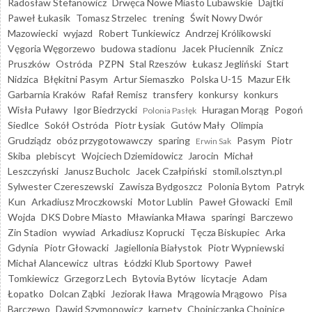
Radosław Stefanowicz
Drwęca Nowe Miasto Lubawskie
Dajtki
Paweł Łukasik
Tomasz Strzelec
trening
Świt Nowy Dwór
Mazowiecki
wyjazd
Robert Tunkiewicz
Andrzej Królikowski
Vęgoria Węgorzewo
budowa stadionu
Jacek Płuciennik
Znicz
Pruszków
Ostróda
PZPN
Stal Rzeszów
Łukasz Jegliński
Start
Nidzica
Błękitni Pasym
Artur Siemaszko
Polska U-15
Mazur Ełk
Garbarnia Kraków
Rafał Remisz
transfery
konkursy
konkurs
Wisła Puławy
Igor Biedrzycki
Huragan Morąg
Pogoń
Polonia Pasłęk
Siedlce
Sokół Ostróda
Piotr Łysiak
Gutów Mały
Olimpia
Grudziądz
obóz przygotowawczy
sparing
Pasym
Piotr
Erwin Sak
Skiba
plebiscyt
Wojciech Dziemidowicz
Jarocin
Michał
Leszczyński
Janusz Bucholc
Jacek Czałpiński
stomil.olsztyn.pl
Sylwester Czereszewski
Zawisza Bydgoszcz
Polonia Bytom
Patryk
Kun
Arkadiusz Mroczkowski
Motor Lublin
Paweł Głowacki
Emil
Wojda
DKS Dobre Miasto
Mławianka Mława
sparingi
Barczewo
Zin Stadion
wywiad
Arkadiusz Koprucki
Tęcza Biskupiec
Arka
Gdynia
Piotr Głowacki
Jagiellonia Białystok
Piotr Wypniewski
Michał Alancewicz
ultras
Łódzki Klub Sportowy
Paweł
Tomkiewicz
Grzegorz Lech
Bytovia Bytów
licytacje
Adam
Łopatko
Dolcan Ząbki
Jeziorak Iława
Mrągowia Mrągowo
Pisa
Barczewo
Dawid Szymonowicz
karnety
Chojniczanka Chojnice