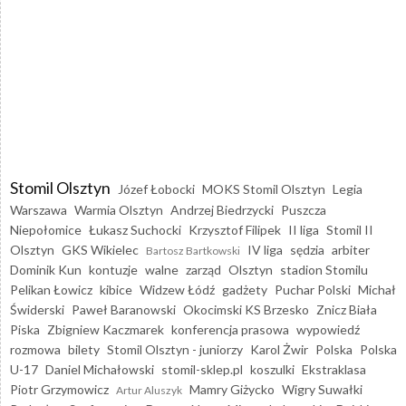
Stomil Olsztyn
Józef Łobocki
MOKS Stomil Olsztyn
Legia
Warszawa
Warmia Olsztyn
Andrzej Biedrzycki
Puszcza
Niepołomice
Łukasz Suchocki
Krzysztof Filipek
II liga
Stomil II
Olsztyn
GKS Wikielec
IV liga
sędzia
arbiter
Bartosz Bartkowski
Dominik Kun
kontuzje
walne
zarząd
Olsztyn
stadion Stomilu
Pelikan Łowicz
kibice
Widzew Łódź
gadżety
Puchar Polski
Michał
Świderski
Paweł Baranowski
Okocimski KS Brzesko
Znicz Biała
Piska
Zbigniew Kaczmarek
konferencja prasowa
wypowiedź
rozmowa
bilety
Stomil Olsztyn - juniorzy
Karol Żwir
Polska
Polska
U-17
Daniel Michałowski
stomil-sklep.pl
koszulki
Ekstraklasa
Piotr Grzymowicz
Mamry Giżycko
Wigry Suwałki
Artur Aluszyk