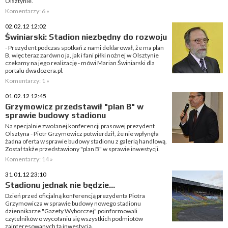
Olsztynie.
Komentarzy: 6 »
02.02.12 12:02
Świniarski: Stadion niezbędny do rozwoju
- Prezydent podczas spotkań z nami deklarował, że ma plan
B, więc teraz zarówno ja, jak i fani piłki nożnej w Olsztynie
czekamy na jego realizację - mówi Marian Świniarski dla
portalu dwadozera.pl.
Komentarzy: 1 »
01.02.12 12:45
Grzymowicz przedstawił "plan B" w
sprawie budowy stadionu
Na specjalnie zwołanej konferencji prasowej prezydent
Olsztyna - Piotr Grzymowicz potwierdził, że nie wpłynęła
żadna oferta w sprawie budowy stadionu z galerią handlową.
Został także przedstawiony "plan B" w sprawie inwestycji.
Komentarzy: 14 »
31.01.12 23:10
Stadionu jednak nie będzie...
Dzień przed oficjalną konferencją prezydenta Piotra
Grzymowicza w sprawie budowy nowego stadionu
dziennikarze "Gazety Wyborczej" poinformowali
czytelników o wycofaniu się wszystkich podmiotów
zainteresowanych tą inwestycją.