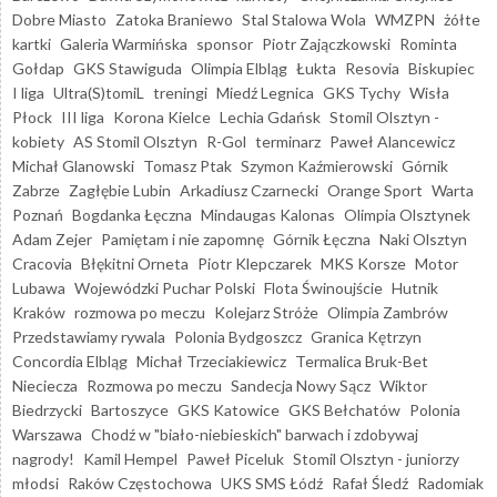
Dobre Miasto
Zatoka Braniewo
Stal Stalowa Wola
WMZPN
żółte
kartki
Galeria Warmińska
sponsor
Piotr Zajączkowski
Rominta
Gołdap
GKS Stawiguda
Olimpia Elbląg
Łukta
Resovia
Biskupiec
I liga
Ultra(S)tomiL
treningi
Miedź Legnica
GKS Tychy
Wisła
Płock
III liga
Korona Kielce
Lechia Gdańsk
Stomil Olsztyn -
kobiety
AS Stomil Olsztyn
R-Gol
terminarz
Paweł Alancewicz
Michał Glanowski
Tomasz Ptak
Szymon Kaźmierowski
Górnik
Zabrze
Zagłębie Lubin
Arkadiusz Czarnecki
Orange Sport
Warta
Poznań
Bogdanka Łęczna
Mindaugas Kalonas
Olimpia Olsztynek
Adam Zejer
Pamiętam i nie zapomnę
Górnik Łęczna
Naki Olsztyn
Cracovia
Błękitni Orneta
Piotr Klepczarek
MKS Korsze
Motor
Lubawa
Wojewódzki Puchar Polski
Flota Świnoujście
Hutnik
Kraków
rozmowa po meczu
Kolejarz Stróże
Olimpia Zambrów
Przedstawiamy rywala
Polonia Bydgoszcz
Granica Kętrzyn
Concordia Elbląg
Michał Trzeciakiewicz
Termalica Bruk-Bet
Nieciecza
Rozmowa po meczu
Sandecja Nowy Sącz
Wiktor
Biedrzycki
Bartoszyce
GKS Katowice
GKS Bełchatów
Polonia
Warszawa
Chodź w "biało-niebieskich" barwach i zdobywaj
nagrody!
Kamil Hempel
Paweł Piceluk
Stomil Olsztyn - juniorzy
młodsi
Raków Częstochowa
UKS SMS Łódź
Rafał Śledź
Radomiak