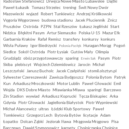
Radosław Stefanowicz
Drwęca Nowe Miasto Lubawskie
Dajtki
Paweł Łukasik
Tomasz Strzelec
trening
Świt Nowy Dwór
Mazowiecki
wyjazd
Robert Tunkiewicz
Andrzej Królikowski
Vęgoria Węgorzewo
budowa stadionu
Jacek Płuciennik
Znicz
Pruszków
Ostróda
PZPN
Stal Rzeszów
Łukasz Jegliński
Start
Nidzica
Błękitni Pasym
Artur Siemaszko
Polska U-15
Mazur Ełk
Garbarnia Kraków
Rafał Remisz
transfery
konkursy
konkurs
Wisła Puławy
Igor Biedrzycki
Huragan Morąg
Pogoń
Polonia Pasłęk
Siedlce
Sokół Ostróda
Piotr Łysiak
Gutów Mały
Olimpia
Grudziądz
obóz przygotowawczy
sparing
Pasym
Piotr
Erwin Sak
Skiba
plebiscyt
Wojciech Dziemidowicz
Jarocin
Michał
Leszczyński
Janusz Bucholc
Jacek Czałpiński
stomil.olsztyn.pl
Sylwester Czereszewski
Zawisza Bydgoszcz
Polonia Bytom
Patryk
Kun
Arkadiusz Mroczkowski
Motor Lublin
Paweł Głowacki
Emil
Wojda
DKS Dobre Miasto
Mławianka Mława
sparingi
Barczewo
Zin Stadion
wywiad
Arkadiusz Koprucki
Tęcza Biskupiec
Arka
Gdynia
Piotr Głowacki
Jagiellonia Białystok
Piotr Wypniewski
Michał Alancewicz
ultras
Łódzki Klub Sportowy
Paweł
Tomkiewicz
Grzegorz Lech
Bytovia Bytów
licytacje
Adam
Łopatko
Dolcan Ząbki
Jeziorak Iława
Mrągowia Mrągowo
Pisa
Barczewo
Dawid Szymonowicz
karnety
Chojniczanka Chojnice