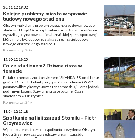
30.11.12 19:32
Kolejne problemy miasta w sprawie
budowy nowego stadionu
Olsztyn ma kolejny problem związany z budową nowego
stadionu. Urząd Ochrony Konkurencji i Konsumentów nie
wyraził zgody na powstanie Olsztyńskiej Spółki Sportowej,
która miała być odpowiedzialna za realizację budowy
nowego olsztyńskiego stadionu....
Komentarzy: 30 »
15.10.12 18:23
Co ze stadionem? Dziwna cisza w
temacie
Po fali komentarzy pod artykułem "SKANDAL! Stomil II musi
grać na Dajtkach, kobiety mogą grać na stadionie OSiR!"
postanowiliśmy kontynuować ten temat dalej. Teraz jednak
pod innym kątem. Stawiamy proste pytanie. Co ze
stadionem w Olsztynie?
Komentarzy: 24 »
16.04.12 15:18
Spotkanie na linii zarząd Stomilu - Piotr
Grzymowicz
W poniedziałek doszło do spotkania prezydenta Olsztyna -
Piotra Grzymowicza z przedstawicielami zarządu