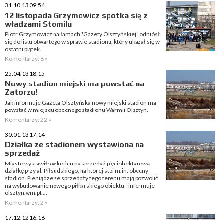
31.10.13 09:54
12 listopada Grzymowicz spotka się z
władzami Stomilu
Piotr Grzymowicz na łamach "Gazety Olsztyńskiej" odniósł
się do listu otwartego w sprawie stadionu, który ukazał się w
ostatni piątek.
Komentarzy: 8 »
25.04.13 18:15
Nowy stadion miejski ma powstać na
Zatorzu!
Jak informuje Gazeta Olsztyńska nowy miejski stadion ma
powstać w miejscu obecnego stadionu Warmii Olsztyn.
Komentarzy: 22 »
30.01.13 17:14
Działka ze stadionem wystawiona na
sprzedaż
Miasto wystawiło w końcu na sprzedaż pięciohektarową
działkę przy al. Piłsudskiego, na której stoi m.in. obecny
stadion. Pieniądze ze sprzedaży tego terenu mają pozwolić
na wybudowanie nowego piłkarskiego obiektu - informuje
olsztyn.wm.pl....
Komentarzy: 2 »
17.12.12 16:16