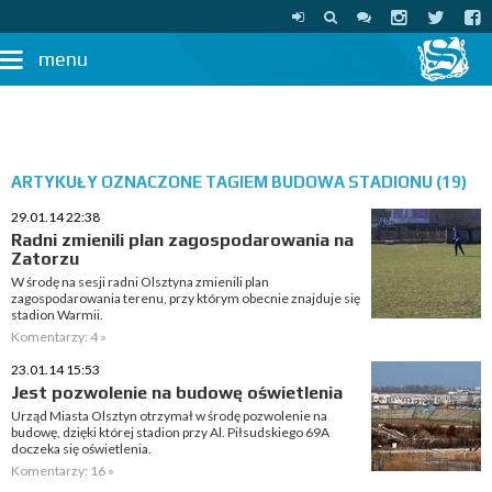
menu
ARTYKUŁY OZNACZONE TAGIEM BUDOWA STADIONU (19)
29.01.14 22:38
Radni zmienili plan zagospodarowania na
Zatorzu
W środę na sesji radni Olsztyna zmienili plan
zagospodarowania terenu, przy którym obecnie znajduje się
stadion Warmii.
Komentarzy: 4 »
23.01.14 15:53
Jest pozwolenie na budowę oświetlenia
Urząd Miasta Olsztyn otrzymał w środę pozwolenie na
budowę, dzięki której stadion przy Al. Piłsudskiego 69A
doczeka się oświetlenia.
Komentarzy: 16 »