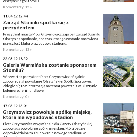
olsztyńskiego Stomilu.
Komentarzy: 15 »
11.04.12 12:44
Zarząd Stomilu spotka się z
prezydentem
Prezydent miasta Piotr Grzymowicz zaprosił zarząd Stomilu
Olsztyn na spotkanie, podczas którego zostanie omówiona
przyszłość klubu oraz budowa stadionu.
Komentarzy: 13 »
22.03.12 18:52
Galeria Warmińska zostanie sponsorem
Stomilu?
W czwartek prezydent Piotr Grzymowicz oficjalnie
zapowiedział powołanie Olsztyńskiej Spółki Sportowej.
Zbiegło się to z informacją na temat powstania w Olsztynie
kolejnej galerii handlowej.
Komentarzy: 0 »
17.03.12 13:01
Grzymowicz powołuje spółkę miejską,
która ma wybudować stadion
Piotr Grzymowicz w wywiadzie dla Gazety Olsztyńskiej
zapowiada powołanie spółki miejskiej, która będzie
odpowiedzialna za zbudowanie nowego stadionu w