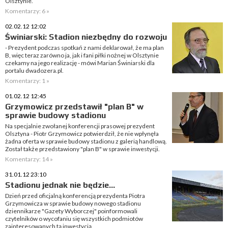
Olsztynie.
Komentarzy: 6 »
02.02.12 12:02
Świniarski: Stadion niezbędny do rozwoju
- Prezydent podczas spotkań z nami deklarował, że ma plan
B, więc teraz zarówno ja, jak i fani piłki nożnej w Olsztynie
czekamy na jego realizację - mówi Marian Świniarski dla
portalu dwadozera.pl.
Komentarzy: 1 »
01.02.12 12:45
Grzymowicz przedstawił "plan B" w
sprawie budowy stadionu
Na specjalnie zwołanej konferencji prasowej prezydent
Olsztyna - Piotr Grzymowicz potwierdził, że nie wpłynęła
żadna oferta w sprawie budowy stadionu z galerią handlową.
Został także przedstawiony "plan B" w sprawie inwestycji.
Komentarzy: 14 »
31.01.12 23:10
Stadionu jednak nie będzie...
Dzień przed oficjalną konferencją prezydenta Piotra
Grzymowicza w sprawie budowy nowego stadionu
dziennikarze "Gazety Wyborczej" poinformowali
czytelników o wycofaniu się wszystkich podmiotów
zainteresowanych tą inwestycją.