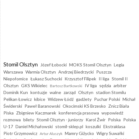
Stomil Olsztyn
Józef Łobocki
MOKS Stomil Olsztyn
Legia
Warszawa
Warmia Olsztyn
Andrzej Biedrzycki
Puszcza
Niepołomice
Łukasz Suchocki
Krzysztof Filipek
II liga
Stomil II
Olsztyn
GKS Wikielec
IV liga
sędzia
arbiter
Bartosz Bartkowski
Dominik Kun
kontuzje
walne
zarząd
Olsztyn
stadion Stomilu
Pelikan Łowicz
kibice
Widzew Łódź
gadżety
Puchar Polski
Michał
Świderski
Paweł Baranowski
Okocimski KS Brzesko
Znicz Biała
Piska
Zbigniew Kaczmarek
konferencja prasowa
wypowiedź
rozmowa
bilety
Stomil Olsztyn - juniorzy
Karol Żwir
Polska
Polska
U-17
Daniel Michałowski
stomil-sklep.pl
koszulki
Ekstraklasa
Piotr Grzymowicz
Mamry Giżycko
Wigry Suwałki
Artur Aluszyk