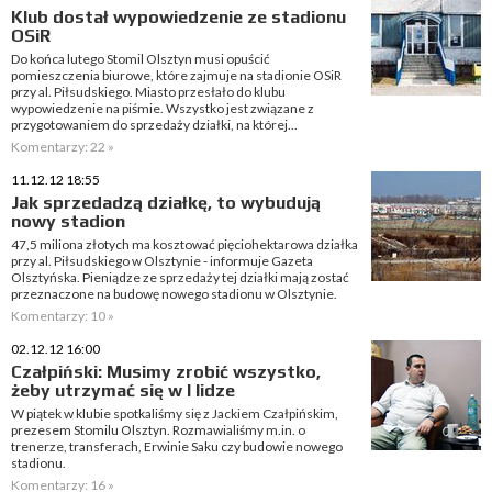
Klub dostał wypowiedzenie ze stadionu
OSiR
Do końca lutego Stomil Olsztyn musi opuścić
pomieszczenia biurowe, które zajmuje na stadionie OSiR
przy al. Piłsudskiego. Miasto przesłało do klubu
wypowiedzenie na piśmie. Wszystko jest związane z
przygotowaniem do sprzedaży działki, na której...
Komentarzy: 22 »
11.12.12 18:55
Jak sprzedadzą działkę, to wybudują
nowy stadion
47,5 miliona złotych ma kosztować pięciohektarowa działka
przy al. Piłsudskiego w Olsztynie - informuje Gazeta
Olsztyńska. Pieniądze ze sprzedaży tej działki mają zostać
przeznaczone na budowę nowego stadionu w Olsztynie.
Komentarzy: 10 »
02.12.12 16:00
Czałpiński: Musimy zrobić wszystko,
żeby utrzymać się w I lidze
W piątek w klubie spotkaliśmy się z Jackiem Czałpińskim,
prezesem Stomilu Olsztyn. Rozmawialiśmy m.in. o
trenerze, transferach, Erwinie Saku czy budowie nowego
stadionu.
Komentarzy: 16 »