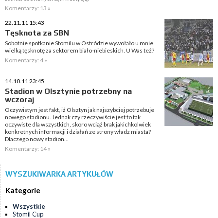
Komentarzy: 13 »
22.11.11 15:43
Tęsknota za SBN
Sobotnie spotkanie Stomilu w Ostródzie wywołało u mnie
wielką tęsknotę za sektorem biało-niebieskich. U Was też?
Komentarzy: 4 »
14.10.11 23:45
Stadion w Olsztynie potrzebny na
wczoraj
Oczywistym jest fakt, iż Olsztyn jak najszybciej potrzebuje
nowego stadionu. Jednak czy rzeczywiście jest to tak
oczywiste dla wszystkich, skoro wciąż brak jakichkolwiek
konkretnych informacji i działań ze strony władz miasta?
Dlaczego nowy stadion...
Komentarzy: 14 »
WYSZUKIWARKA ARTYKUŁÓW
Kategorie
Wszystkie
Stomil Cup