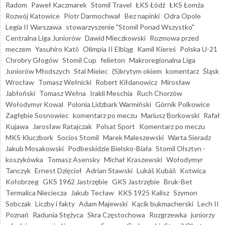
Radom
Paweł Kaczmarek
Stomil Travel
ŁKS Łódź
ŁKS Łomża
Rozwój Katowice
Piotr Darmochwał
Bez napinki
Odra Opole
Legia II Warszawa
stowarzyszenie "Stomil Ponad Wszystko"
Centralna Liga Juniorów
Dawid Mieczkowski
Rozmowa przed
meczem
Yasuhiro Katō
Olimpia II Elbląg
Kamil Kiereś
Polska U-21
Chrobry Głogów
Stomil Cup
felieton
Makroregionalna Liga
Juniorów Młodszych
Stal Mielec
(S)krytym okiem
komentarz
Śląsk
Wrocław
Tomasz Wełnicki
Robert Kiłdanowicz
Mirosław
Jabłoński
Tomasz Wełna
Irakli Meschia
Ruch Chorzów
Wołodymyr Kowal
Polonia Lidzbark Warmiński
Górnik Polkowice
Zagłębie Sosnowiec
komentarz po meczu
Mariusz Borkowski
Rafał
Kujawa
Jarosław Ratajczak
Polsat Sport
Komentarz po meczu
MKS Kluczbork
Socios Stomil
Marek Maleszewski
Warta Sieradz
Jakub Mosakowski
Podbeskidzie Bielsko-Biała
Stomil Olsztyn -
koszykówka
Tomasz Asensky
Michał Kraszewski
Wołodymyr
Tanczyk
Ernest Dzięcioł
Adrian Stawski
Lukáš Kubáň
Kotwica
Kołobrzeg
GKS 1962 Jastrzębie
GKS Jastrzębie
Bruk-Bet
Termalica Nieciecza
Jakub Tecław
KKS 1925 Kalisz
Szymon
Sobczak
Liczby i fakty
Adam Majewski
Kącik bukmacherski
Lech II
Poznań
Radunia Stężyca
Skra Częstochowa
Rozgrzewka
juniorzy