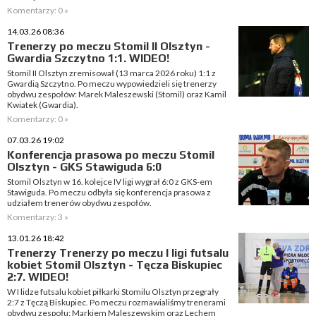
Komentarzy: 0 »
14.03.26 08:36
Trenerzy po meczu Stomil II Olsztyn -
Gwardia Szczytno 1:1. WIDEO!
Stomil II Olsztyn zremisował (13 marca 2026 roku) 1:1 z
Gwardią Szczytno. Po meczu wypowiedzieli się trenerzy
obydwu zespołów: Marek Maleszewski (Stomil) oraz Kamil
Kwiatek (Gwardia).
Komentarzy: 0 »
07.03.26 19:02
Konferencja prasowa po meczu Stomil
Olsztyn - GKS Stawiguda 6:0
Stomil Olsztyn w 16. kolejce IV ligi wygrał 6:0 z GKS-em
Stawiguda. Po meczu odbyła się konferencja prasowa z
udziałem trenerów obydwu zespołów.
Komentarzy: 3 »
13.01.26 18:42
Trenerzy Trenerzy po meczu I ligi futsalu
kobiet Stomil Olsztyn - Tęcza Biskupiec
2:7. WIDEO!
W I lidze futsalu kobiet piłkarki Stomilu Olsztyn przegrały
2:7 z Tęczą Biskupiec. Po meczu rozmawialiśmy trenerami
obydwu zespołu: Markiem Maleszewskim oraz Lechem