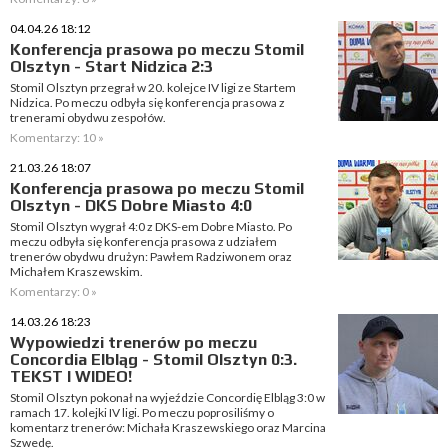
04.04.26 18:12
Konferencja prasowa po meczu Stomil
Olsztyn - Start Nidzica 2:3
Stomil Olsztyn przegrał w 20. kolejce IV ligi ze Startem
Nidzica. Po meczu odbyła się konferencja prasowa z
trenerami obydwu zespołów.
Komentarzy: 10 »
21.03.26 18:07
Konferencja prasowa po meczu Stomil
Olsztyn - DKS Dobre Miasto 4:0
Stomil Olsztyn wygrał 4:0 z DKS-em Dobre Miasto. Po
meczu odbyła się konferencja prasowa z udziałem
trenerów obydwu drużyn: Pawłem Radziwonem oraz
Michałem Kraszewskim.
Komentarzy: 0 »
14.03.26 18:23
Wypowiedzi trenerów po meczu
Concordia Elbląg - Stomil Olsztyn 0:3.
TEKST I WIDEO!
Stomil Olsztyn pokonał na wyjeździe Concordię Elbląg 3:0 w
ramach 17. kolejki IV ligi. Po meczu poprosiliśmy o
komentarz trenerów: Michała Kraszewskiego oraz Marcina
Szwedę.