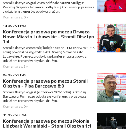
Stomil Olsztyn wygrał 2:0 w półfinale barażu o III ligę z
Warmią Grajewo. Po meczu odbyła się konferencja prasowa
z udziałem trenerów obydwu drużyn.
Komentarzy: 0 »
14.06.26 11:53
Konferencja prasowa po meczu Drwęca
Nowe Miasto Lubawskie - Stomil Olsztyn
1:4
Stomil Olsztyn w ostatniej kolejce sezonu (13 czerwca 2026
roku) pokonał na wyjeździe 4:1 Drwęcę Nowe Miasto
Lubawskie. Po meczu odbyła się konferencja prasowa z
udziałem trenerów obydwu drużyn.
Komentarzy: 3 »
06.06.26 21:45
Konferencja prasowa po meczu Stomil
Olsztyn - Pisa Barczewo 8:0
Stomil Olsztyn wygrał (6 czerwca 2026 roku) 8:0 z Pisą
Barczewo. Po meczu odbyła się konferencja prasowa z
udziałem trenerów obydwu drużyn.
Komentarzy: 0 »
31.05.26 00:34
Konferencja prasowa po meczu Polonia
Lidzbark Warmiński - Stomil Olsztyn 1:1