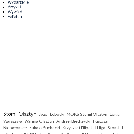
Wydarzenie
Artykuł
Wywiad
Felieton
Stomil Olsztyn
Józef Łobocki
MOKS Stomil Olsztyn
Legia
Warszawa
Warmia Olsztyn
Andrzej Biedrzycki
Puszcza
Niepołomice
Łukasz Suchocki
Krzysztof Filipek
II liga
Stomil II