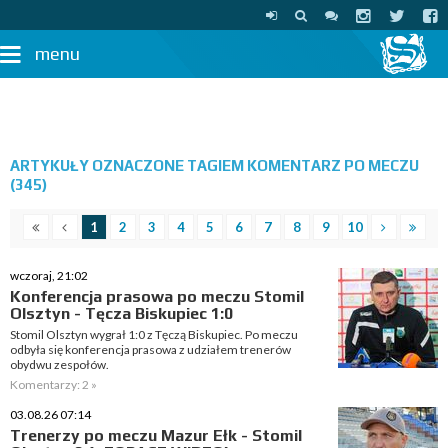
menu
ARTYKUŁY OZNACZONE TAGIEM KOMENTARZ PO MECZU
(345)
1
2
3
4
5
6
7
8
9
10
wczoraj, 21:02
Konferencja prasowa po meczu Stomil
Olsztyn - Tęcza Biskupiec 1:0
Stomil Olsztyn wygrał 1:0 z Tęczą Biskupiec. Po meczu
odbyła się konferencja prasowa z udziałem trenerów
obydwu zespołów.
Komentarzy: 2 »
03.08.26 07:14
Trenerzy po meczu Mazur Ełk - Stomil