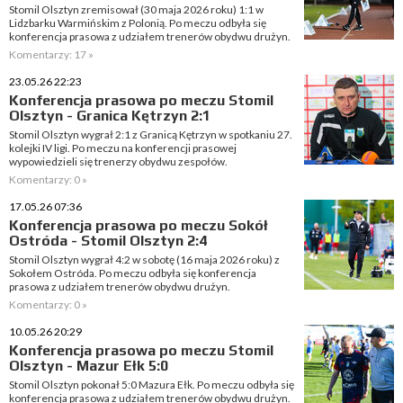
Stomil Olsztyn zremisował (30 maja 2026 roku) 1:1 w
Lidzbarku Warmińskim z Polonią. Po meczu odbyła się
konferencja prasowa z udziałem trenerów obydwu drużyn.
Komentarzy: 17 »
23.05.26 22:23
Konferencja prasowa po meczu Stomil
Olsztyn - Granica Kętrzyn 2:1
Stomil Olsztyn wygrał 2:1 z Granicą Kętrzyn w spotkaniu 27.
kolejki IV ligi. Po meczu na konferencji prasowej
wypowiedzieli się trenerzy obydwu zespołów.
Komentarzy: 0 »
17.05.26 07:36
Konferencja prasowa po meczu Sokół
Ostróda - Stomil Olsztyn 2:4
Stomil Olsztyn wygrał 4:2 w sobotę (16 maja 2026 roku) z
Sokołem Ostróda. Po meczu odbyła się konferencja
prasowa z udziałem trenerów obydwu drużyn.
Komentarzy: 0 »
10.05.26 20:29
Konferencja prasowa po meczu Stomil
Olsztyn - Mazur Ełk 5:0
Stomil Olsztyn pokonał 5:0 Mazura Ełk. Po meczu odbyła się
konferencja prasowa z udziałem trenerów obydwu drużyn.