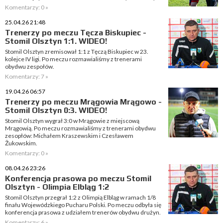
Komentarzy: 0 »
25.04.26 21:48
Trenerzy po meczu Tęcza Biskupiec -
Stomil Olsztyn 1:1. WIDEO!
Stomil Olsztyn zremisował 1:1 z Tęczą Biskupiec w 23.
kolejce IV ligi. Po meczu rozmawialiśmy z trenerami
obydwu zespołów.
Komentarzy: 7 »
19.04.26 06:57
Trenerzy po meczu Mrągowia Mrągowo -
Stomil Olsztyn 0:3. WIDEO!
Stomil Olsztyn wygrał 3:0 w Mrągowie z miejscową
Mrągowią. Po meczu rozmawialiśmy z trenerami obydwu
zesopłów: Michałem Kraszewskim i Czesławem
Żukowskim.
Komentarzy: 0 »
08.04.26 23:26
Konferencja prasowa po meczu Stomil
Olsztyn - Olimpia Elbląg 1:2
Stomil Olsztyn przegrał 1:2 z Olimpią Elbląg w ramach 1/8
finału Wojewódzkiego Pucharu Polski. Po meczu odbyła się
konferencja prasowa z udziałem trenerów obydwu drużyn.
Komentarzy: 6 »