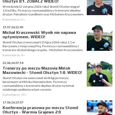
Olsztyn 0:1. ZOBACZ WIDEO!
W niedzielę (2 sierpnia 2026 roku) Stomil Olsztyn wygrał
1:0 w Ełku. Po meczu rozmawialiśmy z trenerami obydwu
drużyn: Patrykiem Gondkiem oraz Michałem Kraszewskim.
Komentarzy: 0 »
15.07.26 22:43
Michał Kraszewski: Wynik nie napawa
optymizmem. WIDEO!
Stomil Olsztyn zremisował (15 lipca 2026 roku) 1:1 w
Barczewie z miejscową Pisą. Po meczu rozmawialiśmy z
trenerem olsztyńskiego zespołu - Michałem Kraszewskim.
Komentarzy: 4 »
22.06.26 07:54
Trenerzy po meczu Mazovia Mińsk
Mazowiecki - Stomil Olsztyn 1:0. WIDEO!
Stomil Olsztyn nie awansował do III ligi po meczu
barażowym w Mińsku Mazowieckim. Po meczu
rozmawialiśmy z trenerami obydwu drużyn na temat
ostatniego spotkania w tym sezonie.
Komentarzy: 19 »
17.06.26 23:07
Konferencja prasowa po meczu Stomil
Olsztyn - Warmia Grajewo 2:0