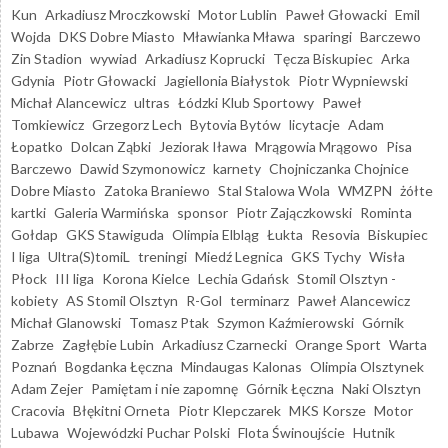
Kun
Arkadiusz Mroczkowski
Motor Lublin
Paweł Głowacki
Emil
Wojda
DKS Dobre Miasto
Mławianka Mława
sparingi
Barczewo
Zin Stadion
wywiad
Arkadiusz Koprucki
Tęcza Biskupiec
Arka
Gdynia
Piotr Głowacki
Jagiellonia Białystok
Piotr Wypniewski
Michał Alancewicz
ultras
Łódzki Klub Sportowy
Paweł
Tomkiewicz
Grzegorz Lech
Bytovia Bytów
licytacje
Adam
Łopatko
Dolcan Ząbki
Jeziorak Iława
Mrągowia Mrągowo
Pisa
Barczewo
Dawid Szymonowicz
karnety
Chojniczanka Chojnice
Dobre Miasto
Zatoka Braniewo
Stal Stalowa Wola
WMZPN
żółte
kartki
Galeria Warmińska
sponsor
Piotr Zajączkowski
Rominta
Gołdap
GKS Stawiguda
Olimpia Elbląg
Łukta
Resovia
Biskupiec
I liga
Ultra(S)tomiL
treningi
Miedź Legnica
GKS Tychy
Wisła
Płock
III liga
Korona Kielce
Lechia Gdańsk
Stomil Olsztyn -
kobiety
AS Stomil Olsztyn
R-Gol
terminarz
Paweł Alancewicz
Michał Glanowski
Tomasz Ptak
Szymon Kaźmierowski
Górnik
Zabrze
Zagłębie Lubin
Arkadiusz Czarnecki
Orange Sport
Warta
Poznań
Bogdanka Łęczna
Mindaugas Kalonas
Olimpia Olsztynek
Adam Zejer
Pamiętam i nie zapomnę
Górnik Łęczna
Naki Olsztyn
Cracovia
Błękitni Orneta
Piotr Klepczarek
MKS Korsze
Motor
Lubawa
Wojewódzki Puchar Polski
Flota Świnoujście
Hutnik