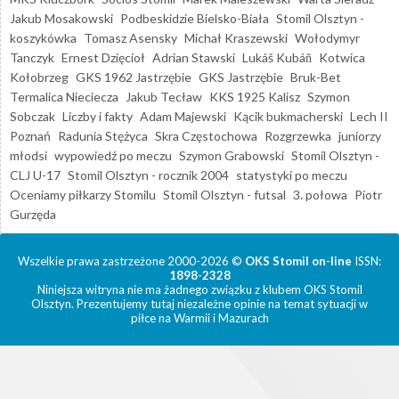
Jakub Mosakowski
Podbeskidzie Bielsko-Biała
Stomil Olsztyn -
koszykówka
Tomasz Asensky
Michał Kraszewski
Wołodymyr
Tanczyk
Ernest Dzięcioł
Adrian Stawski
Lukáš Kubáň
Kotwica
Kołobrzeg
GKS 1962 Jastrzębie
GKS Jastrzębie
Bruk-Bet
Termalica Nieciecza
Jakub Tecław
KKS 1925 Kalisz
Szymon
Sobczak
Liczby i fakty
Adam Majewski
Kącik bukmacherski
Lech II
Poznań
Radunia Stężyca
Skra Częstochowa
Rozgrzewka
juniorzy
młodsi
wypowiedź po meczu
Szymon Grabowski
Stomil Olsztyn -
CLJ U-17
Stomil Olsztyn - rocznik 2004
statystyki po meczu
Oceniamy piłkarzy Stomilu
Stomil Olsztyn - futsal
3. połowa
Piotr
Gurzęda
Wszelkie prawa zastrzeżone 2000-2026 ©
OKS Stomil on-line
ISSN:
1898-2328
Niniejsza witryna nie ma żadnego związku z klubem OKS Stomil
Olsztyn. Prezentujemy tutaj niezależne opinie na temat sytuacji w
piłce na Warmii i Mazurach