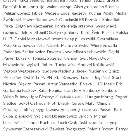
Olsztyn
GKS Wikielec
IV liga
sędzia
arbiter
Bartosz Bartkowski
Dominik Kun
kontuzje
walne
zarząd
Olsztyn
stadion Stomilu
Pelikan Łowicz
kibice
Widzew Łódź
gadżety
Puchar Polski
Michał
Świderski
Paweł Baranowski
Okocimski KS Brzesko
Znicz Biała
Piska
Zbigniew Kaczmarek
konferencja prasowa
wypowiedź
rozmowa
bilety
Stomil Olsztyn - juniorzy
Karol Żwir
Polska
Polska
U-17
Daniel Michałowski
stomil-sklep.pl
koszulki
Ekstraklasa
Piotr Grzymowicz
Mamry Giżycko
Wigry Suwałki
Artur Aluszyk
Radosław Stefanowicz
Drwęca Nowe Miasto Lubawskie
Dajtki
Paweł Łukasik
Tomasz Strzelec
trening
Świt Nowy Dwór
Mazowiecki
wyjazd
Robert Tunkiewicz
Andrzej Królikowski
Vęgoria Węgorzewo
budowa stadionu
Jacek Płuciennik
Znicz
Pruszków
Ostróda
PZPN
Stal Rzeszów
Łukasz Jegliński
Start
Nidzica
Błękitni Pasym
Artur Siemaszko
Polska U-15
Mazur Ełk
Garbarnia Kraków
Rafał Remisz
transfery
konkursy
konkurs
Wisła Puławy
Igor Biedrzycki
Huragan Morąg
Pogoń
Polonia Pasłęk
Siedlce
Sokół Ostróda
Piotr Łysiak
Gutów Mały
Olimpia
Grudziądz
obóz przygotowawczy
sparing
Pasym
Piotr
Erwin Sak
Skiba
plebiscyt
Wojciech Dziemidowicz
Jarocin
Michał
Leszczyński
Janusz Bucholc
Jacek Czałpiński
stomil.olsztyn.pl
Sylwester Czereszewski
Zawisza Bydgoszcz
Polonia Bytom
Patryk