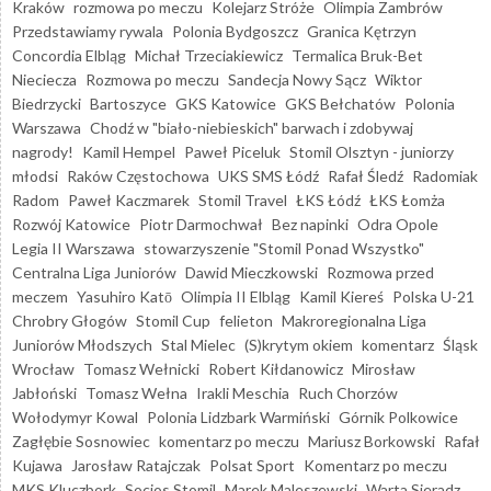
Kraków
rozmowa po meczu
Kolejarz Stróże
Olimpia Zambrów
Przedstawiamy rywala
Polonia Bydgoszcz
Granica Kętrzyn
Concordia Elbląg
Michał Trzeciakiewicz
Termalica Bruk-Bet
Nieciecza
Rozmowa po meczu
Sandecja Nowy Sącz
Wiktor
Biedrzycki
Bartoszyce
GKS Katowice
GKS Bełchatów
Polonia
Warszawa
Chodź w "biało-niebieskich" barwach i zdobywaj
nagrody!
Kamil Hempel
Paweł Piceluk
Stomil Olsztyn - juniorzy
młodsi
Raków Częstochowa
UKS SMS Łódź
Rafał Śledź
Radomiak
Radom
Paweł Kaczmarek
Stomil Travel
ŁKS Łódź
ŁKS Łomża
Rozwój Katowice
Piotr Darmochwał
Bez napinki
Odra Opole
Legia II Warszawa
stowarzyszenie "Stomil Ponad Wszystko"
Centralna Liga Juniorów
Dawid Mieczkowski
Rozmowa przed
meczem
Yasuhiro Katō
Olimpia II Elbląg
Kamil Kiereś
Polska U-21
Chrobry Głogów
Stomil Cup
felieton
Makroregionalna Liga
Juniorów Młodszych
Stal Mielec
(S)krytym okiem
komentarz
Śląsk
Wrocław
Tomasz Wełnicki
Robert Kiłdanowicz
Mirosław
Jabłoński
Tomasz Wełna
Irakli Meschia
Ruch Chorzów
Wołodymyr Kowal
Polonia Lidzbark Warmiński
Górnik Polkowice
Zagłębie Sosnowiec
komentarz po meczu
Mariusz Borkowski
Rafał
Kujawa
Jarosław Ratajczak
Polsat Sport
Komentarz po meczu
MKS Kluczbork
Socios Stomil
Marek Maleszewski
Warta Sieradz