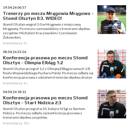
19.04.26 06:57
Trenerzy po meczu Mrągowia Mrągowo -
Stomil Olsztyn 0:3. WIDEO!
Stomil Olsztyn wygrał 3:0 w Mrągowie z miejscową
Mrągowią. Po meczu rozmawialiśmy z trenerami obydwu
zesopłów: Michałem Kraszewskim i Czesławem
Żukowskim.
Komentarzy: 0 »
08.04.26 23:26
Konferencja prasowa po meczu Stomil
Olsztyn - Olimpia Elbląg 1:2
Stomil Olsztyn przegrał 1:2 z Olimpią Elbląg w ramach 1/8
finału Wojewódzkiego Pucharu Polski. Po meczu odbyła się
konferencja prasowa z udziałem trenerów obydwu drużyn.
Komentarzy: 6 »
04.04.26 18:12
Konferencja prasowa po meczu Stomil
Olsztyn - Start Nidzica 2:3
Stomil Olsztyn przegrał w 20. kolejce IV ligi ze Startem
Nidzica. Po meczu odbyła się konferencja prasowa z
trenerami obydwu zespołów.
Komentarzy: 10 »