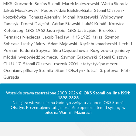
MKS Kluczbork
Socios Stomil
Marek Maleszewski
Warta Sieradz
Jakub Mosakowski
Podbeskidzie Bielsko-Biała
Stomil Olsztyn -
koszykówka
Tomasz Asensky
Michał Kraszewski
Wołodymyr
Tanczyk
Ernest Dzięcioł
Adrian Stawski
Lukáš Kubáň
Kotwica
Kołobrzeg
GKS 1962 Jastrzębie
GKS Jastrzębie
Bruk-Bet
Termalica Nieciecza
Jakub Tecław
KKS 1925 Kalisz
Szymon
Sobczak
Liczby i fakty
Adam Majewski
Kącik bukmacherski
Lech II
Poznań
Radunia Stężyca
Skra Częstochowa
Rozgrzewka
juniorzy
młodsi
wypowiedź po meczu
Szymon Grabowski
Stomil Olsztyn -
CLJ U-17
Stomil Olsztyn - rocznik 2004
statystyki po meczu
Oceniamy piłkarzy Stomilu
Stomil Olsztyn - futsal
3. połowa
Piotr
Gurzęda
Wszelkie prawa zastrzeżone 2000-2026 ©
OKS Stomil on-line
ISSN:
1898-2328
Niniejsza witryna nie ma żadnego związku z klubem OKS Stomil
Olsztyn. Prezentujemy tutaj niezależne opinie na temat sytuacji w
piłce na Warmii i Mazurach