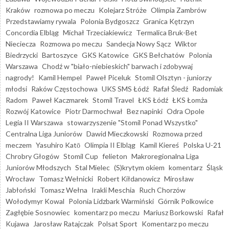
Kraków
rozmowa po meczu
Kolejarz Stróże
Olimpia Zambrów
Przedstawiamy rywala
Polonia Bydgoszcz
Granica Kętrzyn
Concordia Elbląg
Michał Trzeciakiewicz
Termalica Bruk-Bet
Nieciecza
Rozmowa po meczu
Sandecja Nowy Sącz
Wiktor
Biedrzycki
Bartoszyce
GKS Katowice
GKS Bełchatów
Polonia
Warszawa
Chodź w "biało-niebieskich" barwach i zdobywaj
nagrody!
Kamil Hempel
Paweł Piceluk
Stomil Olsztyn - juniorzy
młodsi
Raków Częstochowa
UKS SMS Łódź
Rafał Śledź
Radomiak
Radom
Paweł Kaczmarek
Stomil Travel
ŁKS Łódź
ŁKS Łomża
Rozwój Katowice
Piotr Darmochwał
Bez napinki
Odra Opole
Legia II Warszawa
stowarzyszenie "Stomil Ponad Wszystko"
Centralna Liga Juniorów
Dawid Mieczkowski
Rozmowa przed
meczem
Yasuhiro Katō
Olimpia II Elbląg
Kamil Kiereś
Polska U-21
Chrobry Głogów
Stomil Cup
felieton
Makroregionalna Liga
Juniorów Młodszych
Stal Mielec
(S)krytym okiem
komentarz
Śląsk
Wrocław
Tomasz Wełnicki
Robert Kiłdanowicz
Mirosław
Jabłoński
Tomasz Wełna
Irakli Meschia
Ruch Chorzów
Wołodymyr Kowal
Polonia Lidzbark Warmiński
Górnik Polkowice
Zagłębie Sosnowiec
komentarz po meczu
Mariusz Borkowski
Rafał
Kujawa
Jarosław Ratajczak
Polsat Sport
Komentarz po meczu