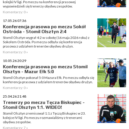
kolejki IV ligi. Po meczu na konferencji prasowej
wypowiedzieli się trenerzy obydwu zespołów.
Komentarzy: 0 »
17.05.26 07:36
Konferencja prasowa po meczu Sokół
Ostróda - Stomil Olsztyn 2:4
Stomil Olsztyn wygrał 4:2 w sobotę (16 maja 2026 roku) z
Sokołem Ostróda. Po meczu odbyła się konferencja
prasowa z udziałem trenerów obydwu drużyn.
Komentarzy: 0 »
10.05.26 20:29
Konferencja prasowa po meczu Stomil
Olsztyn - Mazur Ełk 5:0
Stomil Olsztyn pokonał 5:0 Mazura Ełk. Po meczu odbyła się
konferencja prasowa z udziałem trenerów obydwu drużyn.
Komentarzy: 0 »
25.04.26 21:48
Trenerzy po meczu Tęcza Biskupiec -
Stomil Olsztyn 1:1. WIDEO!
Stomil Olsztyn zremisował 1:1 z Tęczą Biskupiec w 23.
kolejce IV ligi. Po meczu rozmawialiśmy z trenerami
obydwu zespołów.
Komentarzy: 7 »