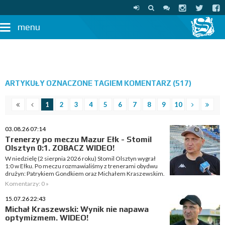
menu
ARTYKUŁY OZNACZONE TAGIEM KOMENTARZ (517)
1
2
3
4
5
6
7
8
9
10
03.08.26 07:14
Trenerzy po meczu Mazur Ełk - Stomil
Olsztyn 0:1. ZOBACZ WIDEO!
W niedzielę (2 sierpnia 2026 roku) Stomil Olsztyn wygrał
1:0 w Ełku. Po meczu rozmawialiśmy z trenerami obydwu
drużyn: Patrykiem Gondkiem oraz Michałem Kraszewskim.
Komentarzy: 0 »
15.07.26 22:43
Michał Kraszewski: Wynik nie napawa
optymizmem. WIDEO!