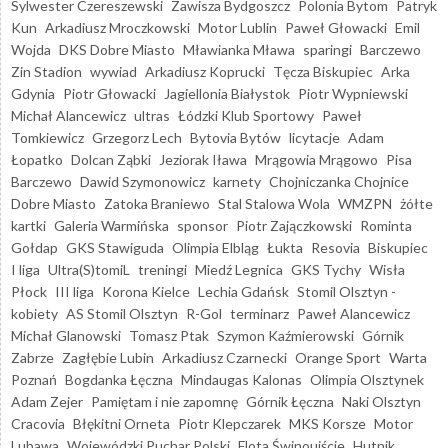
Sylwester Czereszewski
Zawisza Bydgoszcz
Polonia Bytom
Patryk
Kun
Arkadiusz Mroczkowski
Motor Lublin
Paweł Głowacki
Emil
Wojda
DKS Dobre Miasto
Mławianka Mława
sparingi
Barczewo
Zin Stadion
wywiad
Arkadiusz Koprucki
Tęcza Biskupiec
Arka
Gdynia
Piotr Głowacki
Jagiellonia Białystok
Piotr Wypniewski
Michał Alancewicz
ultras
Łódzki Klub Sportowy
Paweł
Tomkiewicz
Grzegorz Lech
Bytovia Bytów
licytacje
Adam
Łopatko
Dolcan Ząbki
Jeziorak Iława
Mrągowia Mrągowo
Pisa
Barczewo
Dawid Szymonowicz
karnety
Chojniczanka Chojnice
Dobre Miasto
Zatoka Braniewo
Stal Stalowa Wola
WMZPN
żółte
kartki
Galeria Warmińska
sponsor
Piotr Zajączkowski
Rominta
Gołdap
GKS Stawiguda
Olimpia Elbląg
Łukta
Resovia
Biskupiec
I liga
Ultra(S)tomiL
treningi
Miedź Legnica
GKS Tychy
Wisła
Płock
III liga
Korona Kielce
Lechia Gdańsk
Stomil Olsztyn -
kobiety
AS Stomil Olsztyn
R-Gol
terminarz
Paweł Alancewicz
Michał Glanowski
Tomasz Ptak
Szymon Kaźmierowski
Górnik
Zabrze
Zagłębie Lubin
Arkadiusz Czarnecki
Orange Sport
Warta
Poznań
Bogdanka Łęczna
Mindaugas Kalonas
Olimpia Olsztynek
Adam Zejer
Pamiętam i nie zapomnę
Górnik Łęczna
Naki Olsztyn
Cracovia
Błękitni Orneta
Piotr Klepczarek
MKS Korsze
Motor
Lubawa
Wojewódzki Puchar Polski
Flota Świnoujście
Hutnik