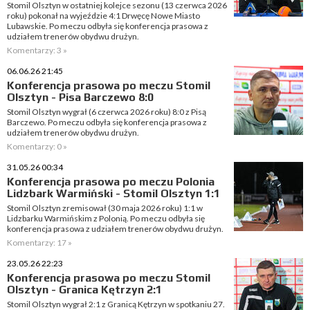
Stomil Olsztyn w ostatniej kolejce sezonu (13 czerwca 2026
roku) pokonał na wyjeździe 4:1 Drwęcę Nowe Miasto
Lubawskie. Po meczu odbyła się konferencja prasowa z
udziałem trenerów obydwu drużyn.
Komentarzy: 3 »
06.06.26 21:45
Konferencja prasowa po meczu Stomil
Olsztyn - Pisa Barczewo 8:0
Stomil Olsztyn wygrał (6 czerwca 2026 roku) 8:0 z Pisą
Barczewo. Po meczu odbyła się konferencja prasowa z
udziałem trenerów obydwu drużyn.
Komentarzy: 0 »
31.05.26 00:34
Konferencja prasowa po meczu Polonia
Lidzbark Warmiński - Stomil Olsztyn 1:1
Stomil Olsztyn zremisował (30 maja 2026 roku) 1:1 w
Lidzbarku Warmińskim z Polonią. Po meczu odbyła się
konferencja prasowa z udziałem trenerów obydwu drużyn.
Komentarzy: 17 »
23.05.26 22:23
Konferencja prasowa po meczu Stomil
Olsztyn - Granica Kętrzyn 2:1
Stomil Olsztyn wygrał 2:1 z Granicą Kętrzyn w spotkaniu 27.