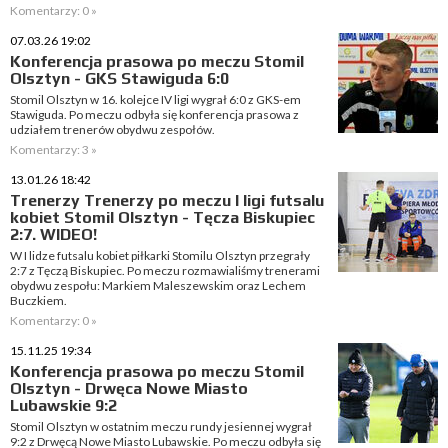
Komentarzy: 0 »
07.03.26 19:02
Konferencja prasowa po meczu Stomil
Olsztyn - GKS Stawiguda 6:0
Stomil Olsztyn w 16. kolejce IV ligi wygrał 6:0 z GKS-em
Stawiguda. Po meczu odbyła się konferencja prasowa z
udziałem trenerów obydwu zespołów.
Komentarzy: 3 »
13.01.26 18:42
Trenerzy Trenerzy po meczu I ligi futsalu
kobiet Stomil Olsztyn - Tęcza Biskupiec
2:7. WIDEO!
W I lidze futsalu kobiet piłkarki Stomilu Olsztyn przegrały
2:7 z Tęczą Biskupiec. Po meczu rozmawialiśmy trenerami
obydwu zespołu: Markiem Maleszewskim oraz Lechem
Buczkiem.
Komentarzy: 0 »
15.11.25 19:34
Konferencja prasowa po meczu Stomil
Olsztyn - Drwęca Nowe Miasto
Lubawskie 9:2
Stomil Olsztyn w ostatnim meczu rundy jesiennej wygrał
9:2 z Drwęcą Nowe Miasto Lubawskie. Po meczu odbyła się