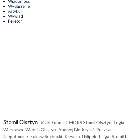
Wiadomość
Wydarzenie
Artykuł
Wywiad
Felieton
Stomil Olsztyn
Józef Łobocki
MOKS Stomil Olsztyn
Legia
Warszawa
Warmia Olsztyn
Andrzej Biedrzycki
Puszcza
Niepołomice
Łukasz Suchocki
Krzysztof Filipek
II liga
Stomil II