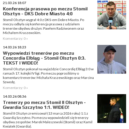
21.03.26 18:07
Konferencja prasowa po meczu Stomil
Olsztyn - DKS Dobre Miasto 4:0
Stomil Olsztyn wygrał 4:0 z DKS-em Dobre Miasto. Po
meczu odbyła się konferencja prasowa z udziałem
trenerów obydwu drużyn: Pawłem Radziwonem oraz
Michałem Kraszewskim.
Komentarzy: 0 »
14.03.26 18:23
Wypowiedzi trenerów po meczu
Concordia Elbląg - Stomil Olsztyn 0:3.
TEKST I WIDEO!
Stomil Olsztyn pokonał na wyjeździe Concordię Elbląg 3:0 w
ramach 17. kolejki IV ligi. Po meczu poprosiliśmy o
komentarz trenerów: Michała Kraszewskiego oraz Marcina
Szwedę.
Komentarzy: 0 »
14.03.26 08:36
Trenerzy po meczu Stomil II Olsztyn -
Gwardia Szczytno 1:1. WIDEO!
Stomil II Olsztyn zremisował (13 marca 2026 roku) 1:1 z
Gwardią Szczytno. Po meczu wypowiedzieli się trenerzy
obydwu zespołów: Marek Maleszewski (Stomil) oraz Kamil
Kwiatek (Gwardia).