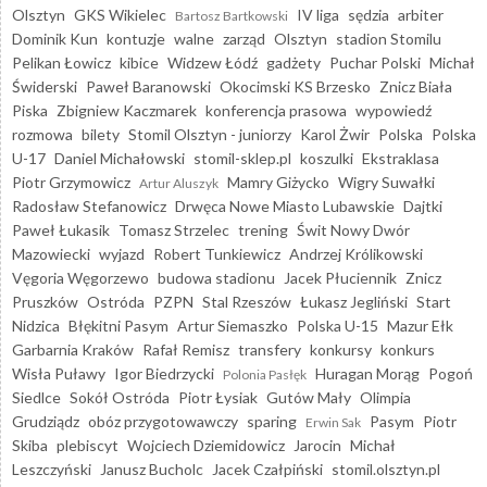
Olsztyn
GKS Wikielec
IV liga
sędzia
arbiter
Bartosz Bartkowski
Dominik Kun
kontuzje
walne
zarząd
Olsztyn
stadion Stomilu
Pelikan Łowicz
kibice
Widzew Łódź
gadżety
Puchar Polski
Michał
Świderski
Paweł Baranowski
Okocimski KS Brzesko
Znicz Biała
Piska
Zbigniew Kaczmarek
konferencja prasowa
wypowiedź
rozmowa
bilety
Stomil Olsztyn - juniorzy
Karol Żwir
Polska
Polska
U-17
Daniel Michałowski
stomil-sklep.pl
koszulki
Ekstraklasa
Piotr Grzymowicz
Mamry Giżycko
Wigry Suwałki
Artur Aluszyk
Radosław Stefanowicz
Drwęca Nowe Miasto Lubawskie
Dajtki
Paweł Łukasik
Tomasz Strzelec
trening
Świt Nowy Dwór
Mazowiecki
wyjazd
Robert Tunkiewicz
Andrzej Królikowski
Vęgoria Węgorzewo
budowa stadionu
Jacek Płuciennik
Znicz
Pruszków
Ostróda
PZPN
Stal Rzeszów
Łukasz Jegliński
Start
Nidzica
Błękitni Pasym
Artur Siemaszko
Polska U-15
Mazur Ełk
Garbarnia Kraków
Rafał Remisz
transfery
konkursy
konkurs
Wisła Puławy
Igor Biedrzycki
Huragan Morąg
Pogoń
Polonia Pasłęk
Siedlce
Sokół Ostróda
Piotr Łysiak
Gutów Mały
Olimpia
Grudziądz
obóz przygotowawczy
sparing
Pasym
Piotr
Erwin Sak
Skiba
plebiscyt
Wojciech Dziemidowicz
Jarocin
Michał
Leszczyński
Janusz Bucholc
Jacek Czałpiński
stomil.olsztyn.pl