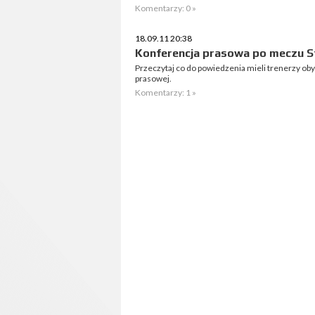
Komentarzy: 0 »
18.09.11 20:38
Konferencja prasowa po meczu St
Przeczytaj co do powiedzenia mieli trenerzy o
prasowej.
Komentarzy: 1 »