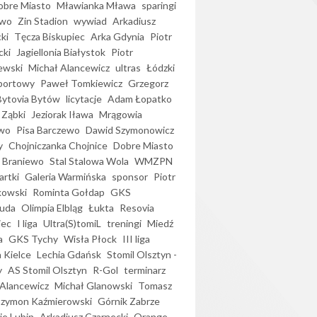
bre Miasto
Mławianka Mława
sparingi
ewo
Zin Stadion
wywiad
Arkadiusz
ki
Tęcza Biskupiec
Arka Gdynia
Piotr
cki
Jagiellonia Białystok
Piotr
ewski
Michał Alancewicz
ultras
Łódzki
portowy
Paweł Tomkiewicz
Grzegorz
Bytovia Bytów
licytacje
Adam Łopatko
 Ząbki
Jeziorak Iława
Mrągowia
wo
Pisa Barczewo
Dawid Szymonowicz
y
Chojniczanka Chojnice
Dobre Miasto
 Braniewo
Stal Stalowa Wola
WMZPN
artki
Galeria Warmińska
sponsor
Piotr
kowski
Rominta Gołdap
GKS
uda
Olimpia Elbląg
Łukta
Resovia
iec
I liga
Ultra(S)tomiL
treningi
Miedź
a
GKS Tychy
Wisła Płock
III liga
 Kielce
Lechia Gdańsk
Stomil Olsztyn -
y
AS Stomil Olsztyn
R-Gol
terminarz
Alancewicz
Michał Glanowski
Tomasz
Szymon Kaźmierowski
Górnik Zabrze
ie Lubin
Arkadiusz Czarnecki
Orange