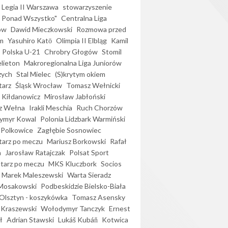
Legia II Warszawa
stowarzyszenie
l Ponad Wszystko"
Centralna Liga
ów
Dawid Mieczkowski
Rozmowa przed
m
Yasuhiro Katō
Olimpia II Elbląg
Kamil
Polska U-21
Chrobry Głogów
Stomil
elieton
Makroregionalna Liga Juniorów
zych
Stal Mielec
(S)krytym okiem
arz
Śląsk Wrocław
Tomasz Wełnicki
 Kiłdanowicz
Mirosław Jabłoński
z Wełna
Irakli Meschia
Ruch Chorzów
ymyr Kowal
Polonia Lidzbark Warmiński
 Polkowice
Zagłębie Sosnowiec
arz po meczu
Mariusz Borkowski
Rafał
a
Jarosław Ratajczak
Polsat Sport
arz po meczu
MKS Kluczbork
Socios
Marek Maleszewski
Warta Sieradz
Mosakowski
Podbeskidzie Bielsko-Biała
 Olsztyn - koszykówka
Tomasz Asensky
 Kraszewski
Wołodymyr Tanczyk
Ernest
ł
Adrian Stawski
Lukáš Kubáň
Kotwica