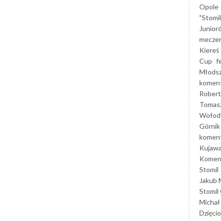
Opole
"Stomi
Junior
mecze
Kiereś
Cup
f
Młods
koment
Robert
Tomas
Wołod
Górnik
koment
Kujaw
Koment
Stomil
Jakub 
Stomil
Michał
Dzięcio