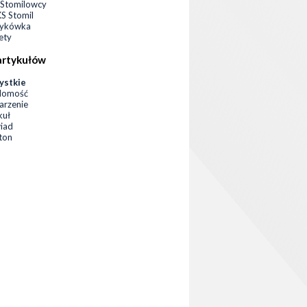
Stomilowcy
 Stomil
zykówka
ety
artykułów
ystkie
domość
rzenie
kuł
iad
eton