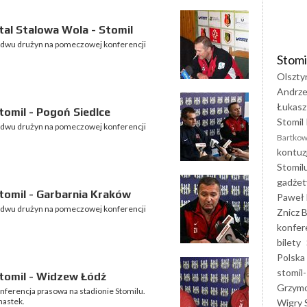
al Stalowa Wola - Stomil
bydwu drużyn na pomeczowej konferencji
Stomi
Olszty
Andrze
Łukasz
omil - Pogoń Siedlce
Stomil 
bydwu drużyn na pomeczowej konferencji
Bartkow
kontuz
Stomil
gadżet
tomil - Garbarnia Kraków
Paweł 
bydwu drużyn na pomeczowej konferencji
Znicz B
konfer
bilety
Polska
stomil-
tomil - Widzew Łódź
Grzym
nferencja prasowa na stadionie Stomilu.
nastek.
Wigry 