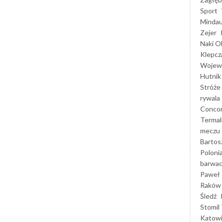
Sport
Mindau
Zejer
Naki O
Klepcz
Wojewó
Hutnik
Stróże
rywala
Concor
Termal
meczu
Bartos
Poloni
barwac
Paweł 
Raków
Śledź
Stomil 
Katow