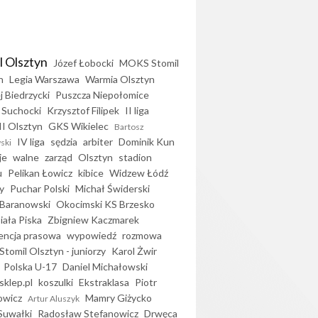
l Olsztyn
Józef Łobocki
MOKS Stomil
n
Legia Warszawa
Warmia Olsztyn
j Biedrzycki
Puszcza Niepołomice
 Suchocki
Krzysztof Filipek
II liga
II Olsztyn
GKS Wikielec
Bartosz
IV liga
sędzia
arbiter
Dominik Kun
ski
je
walne
zarząd
Olsztyn
stadion
u
Pelikan Łowicz
kibice
Widzew Łódź
y
Puchar Polski
Michał Świderski
Baranowski
Okocimski KS Brzesko
iała Piska
Zbigniew Kaczmarek
encja prasowa
wypowiedź
rozmowa
Stomil Olsztyn - juniorzy
Karol Żwir
Polska U-17
Daniel Michałowski
sklep.pl
koszulki
Ekstraklasa
Piotr
owicz
Mamry Giżycko
Artur Aluszyk
Suwałki
Radosław Stefanowicz
Drwęca