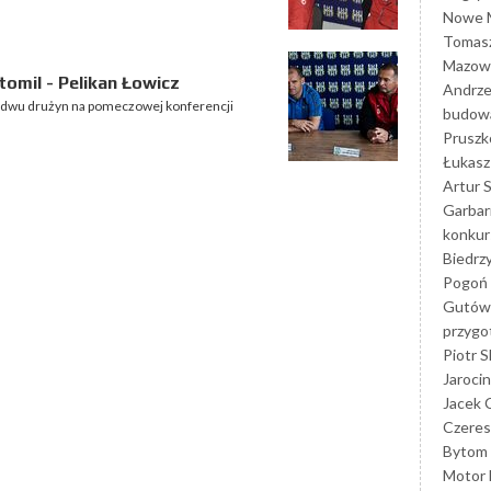
Nowe M
Tomasz
Mazowi
omil - Pelikan Łowicz
Andrze
bydwu drużyn na pomeczowej konferencji
budowa
Prusz
Łukasz 
Artur 
Garbar
konkur
Biedrz
Pogoń 
Gutów
przyg
Piotr S
Jarocin
Jacek 
Czeres
Bytom
Motor 