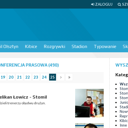
ZALOGUJ
SZ
l Olsztyn
Kibice
Rozgrywki
Stadion
Typowanie
Sk
NFERENCJA PRASOWA (490)
WYSZ
Kateg
19
20
21
22
23
24
25
Wsz
Stom
Stom
likan Łowicz - Stomil
Stomi
Juni
dzieli trenerzy obydwu drużyn.
Stad
Nowy
Repr
Kibi
Inne