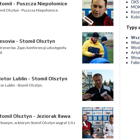
OKS 
tomil - Puszcza Niepołomice
MOKS
omil Olsztyn - Puszcza Niepołomice.
Kos
Kobi
Typy 
Wsz
sovia - Stomil Olsztyn
Wia
Wyda
trenerów. Zapis konferencji udostępniła
Arty
l.
Wyw
Feli
tor Lublin - Stomil Olsztyn
r Lublin - Stomil Olsztyn.
omil Olsztyn - Jeziorak Iława
rbowym, w którym Stomil Olsztyn wygrał 1:0 z