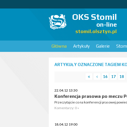
OKS Stomil
on-line
stomil.olsztyn.pl
Główna
Artykuły
Galerie
Stomi
ARTYKUŁY OZNACZONE TAGIEM KO
16
17
18
22.04.12 13:30
Konferencja prasowa po meczu Pe
Przeczytajcie co na konferencji prasowej powie
Komentarzy: 0 »
18.04.12 19:00