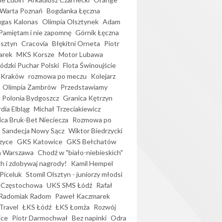
Warta Poznań
Bogdanka Łęczna
gas Kalonas
Olimpia Olsztynek
Adam
Pamiętam i nie zapomnę
Górnik Łęczna
lsztyn
Cracovia
Błękitni Orneta
Piotr
arek
MKS Korsze
Motor Lubawa
dzki Puchar Polski
Flota Świnoujście
 Kraków
rozmowa po meczu
Kolejarz
Olimpia Zambrów
Przedstawiamy
Polonia Bydgoszcz
Granica Kętrzyn
dia Elbląg
Michał Trzeciakiewicz
ica Bruk-Bet Nieciecza
Rozmowa po
Sandecja Nowy Sącz
Wiktor Biedrzycki
zyce
GKS Katowice
GKS Bełchatów
a Warszawa
Chodź w "biało-niebieskich"
h i zdobywaj nagrody!
Kamil Hempel
Piceluk
Stomil Olsztyn - juniorzy młodsi
 Częstochowa
UKS SMS Łódź
Rafał
Radomiak Radom
Paweł Kaczmarek
Travel
ŁKS Łódź
ŁKS Łomża
Rozwój
ice
Piotr Darmochwał
Bez napinki
Odra