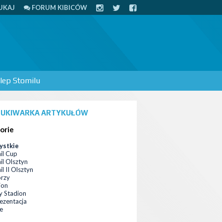
UKAJ
FORUM KIBICÓW
lep Stomilu
UKIWARKA ARTYKUŁÓW
orie
ystkie
il Cup
il Olsztyn
l II Olsztyn
orzy
ion
 Stadion
ezentacja
ce