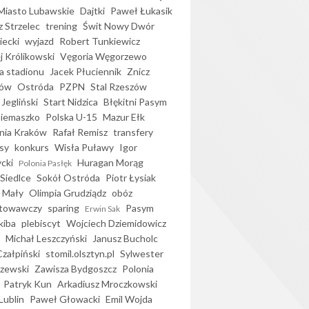
iasto Lubawskie
Dajtki
Paweł Łukasik
 Strzelec
trening
Świt Nowy Dwór
ecki
wyjazd
Robert Tunkiewicz
j Królikowski
Vęgoria Węgorzewo
 stadionu
Jacek Płuciennik
Znicz
ków
Ostróda
PZPN
Stal Rzeszów
Jegliński
Start Nidzica
Błękitni Pasym
Siemaszko
Polska U-15
Mazur Ełk
nia Kraków
Rafał Remisz
transfery
sy
konkurs
Wisła Puławy
Igor
ycki
Huragan Morąg
Polonia Pasłęk
Siedlce
Sokół Ostróda
Piotr Łysiak
 Mały
Olimpia Grudziądz
obóz
otowawczy
sparing
Pasym
Erwin Sak
kiba
plebiscyt
Wojciech Dziemidowicz
Michał Leszczyński
Janusz Bucholc
Czałpiński
stomil.olsztyn.pl
Sylwester
zewski
Zawisza Bydgoszcz
Polonia
Patryk Kun
Arkadiusz Mroczkowski
Lublin
Paweł Głowacki
Emil Wojda