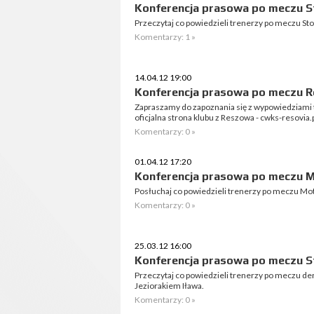
Konferencja prasowa po meczu S
Przeczytaj co powiedzieli trenerzy po meczu St
Komentarzy: 1 »
14.04.12 19:00
Konferencja prasowa po meczu Re
Zapraszamy do zapoznania się z wypowiedziami 
oficjalna strona klubu z Reszowa - cwks-resovia.p
Komentarzy: 0 »
01.04.12 17:20
Konferencja prasowa po meczu Mo
Posłuchaj co powiedzieli trenerzy po meczu Moto
Komentarzy: 0 »
25.03.12 16:00
Konferencja prasowa po meczu St
Przeczytaj co powiedzieli trenerzy po meczu de
Jeziorakiem Iława.
Komentarzy: 0 »