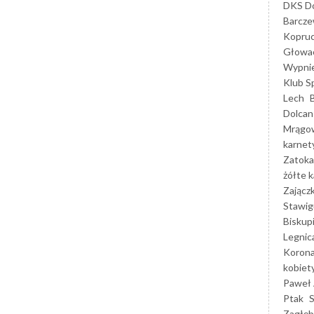
DKS Do
Barcz
Kopruc
Głowa
Wypni
Klub S
Lech
Dolcan
Mrągo
karnet
Zatoka
żółte k
Zającz
Stawig
Biskup
Legnic
Korona
kobiet
Paweł 
Ptak
Zagłęb