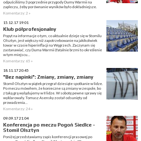
odpuściliśmy 3 poprzednie przygody Dumy Warmii na
zapleczu, żeby porównanie wyników było dokładniejsze.
Komentarzy: 2 »
15.12.17 19:01
Klub półprofesjonalny
Popyt na informacje o tym, co aktualnie dzieje się w Stomilu
Olsztyn, jest większy niż zapotrzebowanie na jakikolwiek
towar w czasie hiperinflacji na Węgrzech. Zaczynam się
zastanawiać, czy Duma Warmii (fatalnie brzmi to określenie
w tym miejscu...
Komentarzy: 65 »
18.11.17 20:45
"Bez napinki": Zmiany, zmiany, zmiany
Stomil Olsztyn w piątek przegrał dziesiąte spotkanie w lidze.
Po meczu mówiłem, że konieczne są zmiany w zespole, bo
z taką grą wylądujemy w II lidze. W sobotę pewne sprawy się
wyklarowały. Tomasz Asensky został odsunięty od
prowadzenia...
Komentarzy: 24 »
09.09.17 21:04
Konferencja po meczu Pogoń Siedlce -
Stomil Olsztyn
Poniżej przedstawiamy zapis konferencji prasowej po