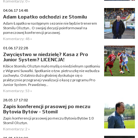
Komentarzy: 0 »
04.06.17 14:48
Adam Łopatko odchodzi ze Stomilu
Adam Łopatko w następnym sezonie nie będzie trenerem
Stomilu Olsztyn.. O swojej decyzji poinformował na
pomeczowej konferencji prasowej.
Komentarzy: 48 »
01.06.17 22:28
Zwycięstwo w niedzielę? Kasa z Pro
Junior System? LICENCJA!
Kibice Stomilu Olsztyn mało myślą o niedzielnym spotkaniu
z Wigrami Suwałki. Spotkanie o tzw. pietruszkę nie wzbudza
zachwytu. Ostatnio dużo głośniej dyskutuje się o
praktycznie przegranej rywalizacji o kasę z programu Pro
Junior System. Prawdziwy...
Komentarzy: 53 »
28.05.17 17:02
Zapis konferencji prasowej po meczu
Bytovia Bytów - Stomil
Zapis konferencji prasowej po meczu Bytovia Bytów 1:0
Stomil Olsztyn.
Komentarzy: 2 »