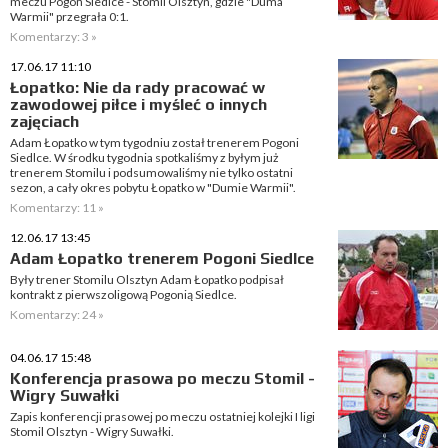
meczu Pogoń Siedlce - Stomil Olsztyn, gdzie "Duma
Warmii" przegrała 0:1.
Komentarzy: 3 »
17.06.17 11:10
Łopatko: Nie da rady pracować w
zawodowej piłce i myśleć o innych
zajęciach
Adam Łopatko w tym tygodniu został trenerem Pogoni
Siedlce. W środku tygodnia spotkaliśmy z byłym już
trenerem Stomilu i podsumowaliśmy nie tylko ostatni
sezon, a cały okres pobytu Łopatko w "Dumie Warmii".
Komentarzy: 11 »
12.06.17 13:45
Adam Łopatko trenerem Pogoni Siedlce
Były trener Stomilu Olsztyn Adam Łopatko podpisał
kontrakt z pierwszoligową Pogonią Siedlce.
Komentarzy: 24 »
04.06.17 15:48
Konferencja prasowa po meczu Stomil -
Wigry Suwałki
Zapis konferencji prasowej po meczu ostatniej kolejki I ligi
Stomil Olsztyn - Wigry Suwałki.