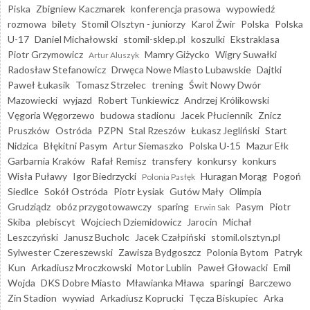
Piska
Zbigniew Kaczmarek
konferencja prasowa
wypowiedź
rozmowa
bilety
Stomil Olsztyn - juniorzy
Karol Żwir
Polska
Polska
U-17
Daniel Michałowski
stomil-sklep.pl
koszulki
Ekstraklasa
Piotr Grzymowicz
Mamry Giżycko
Wigry Suwałki
Artur Aluszyk
Radosław Stefanowicz
Drwęca Nowe Miasto Lubawskie
Dajtki
Paweł Łukasik
Tomasz Strzelec
trening
Świt Nowy Dwór
Mazowiecki
wyjazd
Robert Tunkiewicz
Andrzej Królikowski
Vęgoria Węgorzewo
budowa stadionu
Jacek Płuciennik
Znicz
Pruszków
Ostróda
PZPN
Stal Rzeszów
Łukasz Jegliński
Start
Nidzica
Błękitni Pasym
Artur Siemaszko
Polska U-15
Mazur Ełk
Garbarnia Kraków
Rafał Remisz
transfery
konkursy
konkurs
Wisła Puławy
Igor Biedrzycki
Huragan Morąg
Pogoń
Polonia Pasłęk
Siedlce
Sokół Ostróda
Piotr Łysiak
Gutów Mały
Olimpia
Grudziądz
obóz przygotowawczy
sparing
Pasym
Piotr
Erwin Sak
Skiba
plebiscyt
Wojciech Dziemidowicz
Jarocin
Michał
Leszczyński
Janusz Bucholc
Jacek Czałpiński
stomil.olsztyn.pl
Sylwester Czereszewski
Zawisza Bydgoszcz
Polonia Bytom
Patryk
Kun
Arkadiusz Mroczkowski
Motor Lublin
Paweł Głowacki
Emil
Wojda
DKS Dobre Miasto
Mławianka Mława
sparingi
Barczewo
Zin Stadion
wywiad
Arkadiusz Koprucki
Tęcza Biskupiec
Arka