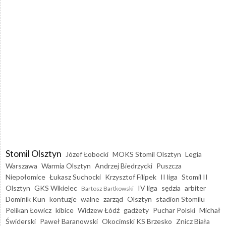
Stomil Olsztyn
Józef Łobocki
MOKS Stomil Olsztyn
Legia
Warszawa
Warmia Olsztyn
Andrzej Biedrzycki
Puszcza
Niepołomice
Łukasz Suchocki
Krzysztof Filipek
II liga
Stomil II
Olsztyn
GKS Wikielec
IV liga
sędzia
arbiter
Bartosz Bartkowski
Dominik Kun
kontuzje
walne
zarząd
Olsztyn
stadion Stomilu
Pelikan Łowicz
kibice
Widzew Łódź
gadżety
Puchar Polski
Michał
Świderski
Paweł Baranowski
Okocimski KS Brzesko
Znicz Biała