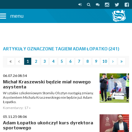
menu
ARTYKUŁY OZNACZONE TAGIEM ADAM ŁOPATKO (241)
1
2
3
4
5
6
7
8
9
10
06.07.26 08:54
Michał Kraszewski będzie miał nowego
asystenta
W sztabie szkoleniowym Stomilu Olsztyn nastąpią zmiany.
Asystentem Michała Kraszewskiego nie będzie już Adam
Łopatko.
Komentarzy: 17 »
05.11.25 08:06
Adam Łopatko ukończył kurs dyrektora
sportowego