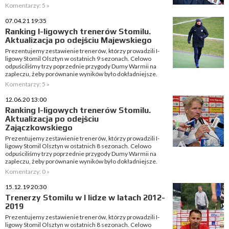
Komentarzy: 5 »
07.04.21 19:35
Ranking I-ligowych trenerów Stomilu.
Aktualizacja po odejściu Majewskiego
Prezentujemy zestawienie trenerów, którzy prowadzili I-
ligowy Stomil Olsztyn w ostatnich 9 sezonach. Celowo
odpuściliśmy trzy poprzednie przygody Dumy Warmii na
zapleczu, żeby porównanie wyników było dokładniejsze.
Komentarzy: 5 »
12.06.20 13:00
Ranking I-ligowych trenerów Stomilu.
Aktualizacja po odejściu
Zajączkowskiego
Prezentujemy zestawienie trenerów, którzy prowadzili I-
ligowy Stomil Olsztyn w ostatnich 8 sezonach. Celowo
odpuściliśmy trzy poprzednie przygody Dumy Warmii na
zapleczu, żeby porównanie wyników było dokładniejsze.
Komentarzy: 0 »
15.12.19 20:30
Trenerzy Stomilu w I lidze w latach 2012-
2019
Prezentujemy zestawienie trenerów, którzy prowadzili I-
ligowy Stomil Olsztyn w ostatnich 8 sezonach. Celowo