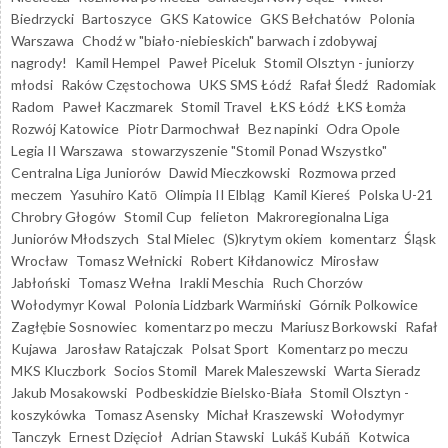
Biedrzycki
Bartoszyce
GKS Katowice
GKS Bełchatów
Polonia
Warszawa
Chodź w "biało-niebieskich" barwach i zdobywaj
nagrody!
Kamil Hempel
Paweł Piceluk
Stomil Olsztyn - juniorzy
młodsi
Raków Częstochowa
UKS SMS Łódź
Rafał Śledź
Radomiak
Radom
Paweł Kaczmarek
Stomil Travel
ŁKS Łódź
ŁKS Łomża
Rozwój Katowice
Piotr Darmochwał
Bez napinki
Odra Opole
Legia II Warszawa
stowarzyszenie "Stomil Ponad Wszystko"
Centralna Liga Juniorów
Dawid Mieczkowski
Rozmowa przed
meczem
Yasuhiro Katō
Olimpia II Elbląg
Kamil Kiereś
Polska U-21
Chrobry Głogów
Stomil Cup
felieton
Makroregionalna Liga
Juniorów Młodszych
Stal Mielec
(S)krytym okiem
komentarz
Śląsk
Wrocław
Tomasz Wełnicki
Robert Kiłdanowicz
Mirosław
Jabłoński
Tomasz Wełna
Irakli Meschia
Ruch Chorzów
Wołodymyr Kowal
Polonia Lidzbark Warmiński
Górnik Polkowice
Zagłębie Sosnowiec
komentarz po meczu
Mariusz Borkowski
Rafał
Kujawa
Jarosław Ratajczak
Polsat Sport
Komentarz po meczu
MKS Kluczbork
Socios Stomil
Marek Maleszewski
Warta Sieradz
Jakub Mosakowski
Podbeskidzie Bielsko-Biała
Stomil Olsztyn -
koszykówka
Tomasz Asensky
Michał Kraszewski
Wołodymyr
Tanczyk
Ernest Dzięcioł
Adrian Stawski
Lukáš Kubáň
Kotwica