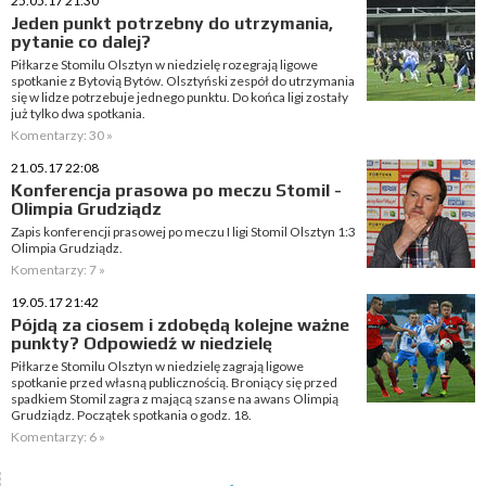
25.05.17 21:30
Jeden punkt potrzebny do utrzymania,
pytanie co dalej?
Piłkarze Stomilu Olsztyn w niedzielę rozegrają ligowe
spotkanie z Bytovią Bytów. Olsztyński zespół do utrzymania
się w lidze potrzebuje jednego punktu. Do końca ligi zostały
już tylko dwa spotkania.
Komentarzy: 30 »
21.05.17 22:08
Konferencja prasowa po meczu Stomil -
Olimpia Grudziądz
Zapis konferencji prasowej po meczu I ligi Stomil Olsztyn 1:3
Olimpia Grudziądz.
Komentarzy: 7 »
19.05.17 21:42
Pójdą za ciosem i zdobędą kolejne ważne
punkty? Odpowiedź w niedzielę
Piłkarze Stomilu Olsztyn w niedzielę zagrają ligowe
spotkanie przed własną publicznością. Broniący się przed
spadkiem Stomil zagra z mającą szanse na awans Olimpią
Grudziądz. Początek spotkania o godz. 18.
Komentarzy: 6 »