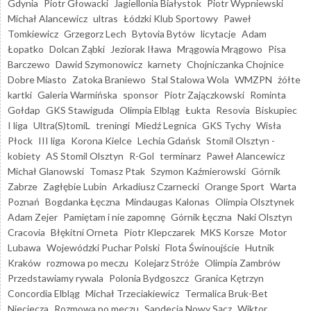
Gdynia
Piotr Głowacki
Jagiellonia Białystok
Piotr Wypniewski
Michał Alancewicz
ultras
Łódzki Klub Sportowy
Paweł
Tomkiewicz
Grzegorz Lech
Bytovia Bytów
licytacje
Adam
Łopatko
Dolcan Ząbki
Jeziorak Iława
Mrągowia Mrągowo
Pisa
Barczewo
Dawid Szymonowicz
karnety
Chojniczanka Chojnice
Dobre Miasto
Zatoka Braniewo
Stal Stalowa Wola
WMZPN
żółte
kartki
Galeria Warmińska
sponsor
Piotr Zajączkowski
Rominta
Gołdap
GKS Stawiguda
Olimpia Elbląg
Łukta
Resovia
Biskupiec
I liga
Ultra(S)tomiL
treningi
Miedź Legnica
GKS Tychy
Wisła
Płock
III liga
Korona Kielce
Lechia Gdańsk
Stomil Olsztyn -
kobiety
AS Stomil Olsztyn
R-Gol
terminarz
Paweł Alancewicz
Michał Glanowski
Tomasz Ptak
Szymon Kaźmierowski
Górnik
Zabrze
Zagłębie Lubin
Arkadiusz Czarnecki
Orange Sport
Warta
Poznań
Bogdanka Łęczna
Mindaugas Kalonas
Olimpia Olsztynek
Adam Zejer
Pamiętam i nie zapomnę
Górnik Łęczna
Naki Olsztyn
Cracovia
Błękitni Orneta
Piotr Klepczarek
MKS Korsze
Motor
Lubawa
Wojewódzki Puchar Polski
Flota Świnoujście
Hutnik
Kraków
rozmowa po meczu
Kolejarz Stróże
Olimpia Zambrów
Przedstawiamy rywala
Polonia Bydgoszcz
Granica Kętrzyn
Concordia Elbląg
Michał Trzeciakiewicz
Termalica Bruk-Bet
Nieciecza
Rozmowa po meczu
Sandecja Nowy Sącz
Wiktor