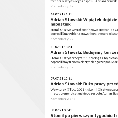
trenera olsztyńskiego zespołu - Adriana Stawski
Komentarzy: 4 »
14.07.21 21:11
Adrian Stawski: W piątek dojdzi
napastnik
Stomil Olsztyn wygrał sparingowe spotkanie z 
poprosiliśmy Adriana Stawskiego, trenera olszt
Komentarzy: 9 »
10.07.21 18:24
Adrian Stawski: Budujemy ten ze
Stomil Olsztyn przegrał 1:3 sparing z Chojnicz
poprosiliśmy trenera olsztyńskiego zespołu Adr
Komentarzy: 8 »
07.07.21 15:11
Adrian Stawski: Dużo pracy prze
We wtorek (7 lipca 2021 r.) Stomil Olsztyn prze
meczu trener olsztyńskiego zespołu Adrian Staws
Komentarzy: 14 »
03.07.21 09:41
Stomil po pierwszym tygodniu t