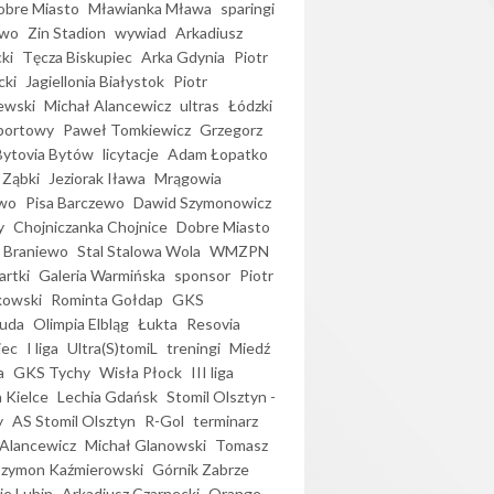
bre Miasto
Mławianka Mława
sparingi
ewo
Zin Stadion
wywiad
Arkadiusz
ki
Tęcza Biskupiec
Arka Gdynia
Piotr
cki
Jagiellonia Białystok
Piotr
ewski
Michał Alancewicz
ultras
Łódzki
portowy
Paweł Tomkiewicz
Grzegorz
Bytovia Bytów
licytacje
Adam Łopatko
 Ząbki
Jeziorak Iława
Mrągowia
wo
Pisa Barczewo
Dawid Szymonowicz
y
Chojniczanka Chojnice
Dobre Miasto
 Braniewo
Stal Stalowa Wola
WMZPN
artki
Galeria Warmińska
sponsor
Piotr
kowski
Rominta Gołdap
GKS
uda
Olimpia Elbląg
Łukta
Resovia
iec
I liga
Ultra(S)tomiL
treningi
Miedź
a
GKS Tychy
Wisła Płock
III liga
 Kielce
Lechia Gdańsk
Stomil Olsztyn -
y
AS Stomil Olsztyn
R-Gol
terminarz
Alancewicz
Michał Glanowski
Tomasz
Szymon Kaźmierowski
Górnik Zabrze
ie Lubin
Arkadiusz Czarnecki
Orange