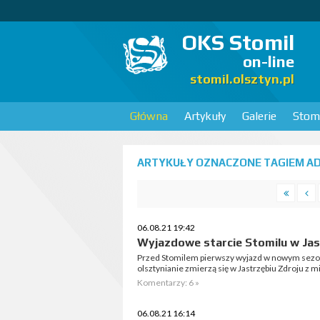
OKS Stomil
on-line
stomil.olsztyn.pl
Główna
Artykuły
Galerie
Stomi
ARTYKUŁY OZNACZONE TAGIEM ADR
06.08.21 19:42
Wyjazdowe starcie Stomilu w Jas
Przed Stomilem pierwszy wyjazd w nowym sezonie
olsztynianie zmierzą się w Jastrzębiu Zdroju 
Komentarzy: 6 »
06.08.21 16:14