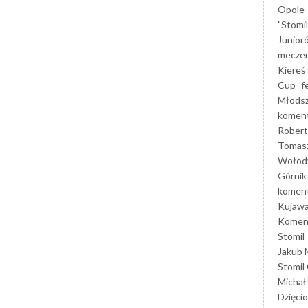
Opole
"Stomi
Junior
mecze
Kiereś
Cup
f
Młods
koment
Robert
Tomas
Wołod
Górnik
koment
Kujaw
Koment
Stomil
Jakub 
Stomil
Michał
Dzięcio