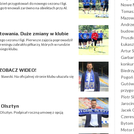
dzień przygotowań do nowego sezonu I ligi.
Nowe M
go trenowali zarówno na obiektach przy Al.
Tomasz
Mazowi
Andrze
budowa
towania. Duże zmiany w klubie
Prusz
o sezonu I ligi. Pierwsze zajęcia poprowadził
Łukasz 
reningu zabrakło piłkarzy, których w rundzie
kiego klubu.
Artur 
Garbar
konkur
 ZOBACZ WIDEO!
Biedrz
awski. Na oficjalnej stronie klubu ukazała się
Pogoń 
Gutów
przyg
Piotr S
Jarocin
 Olsztyn
Jacek 
Olsztyn. Podpisał roczną umowę z opcją
Czeres
Bytom
Motor 