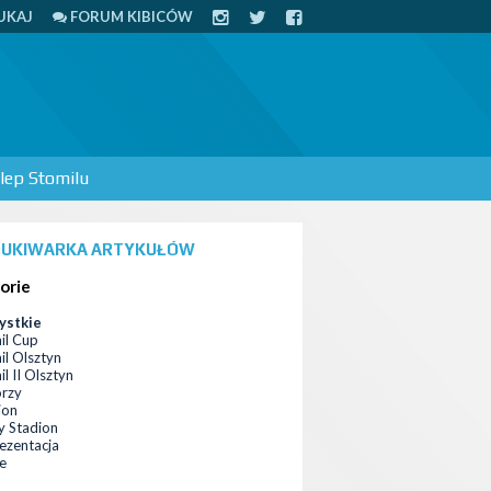
UKAJ
FORUM KIBICÓW
lep Stomilu
UKIWARKA ARTYKUŁÓW
orie
ystkie
il Cup
il Olsztyn
l II Olsztyn
orzy
ion
 Stadion
ezentacja
ce