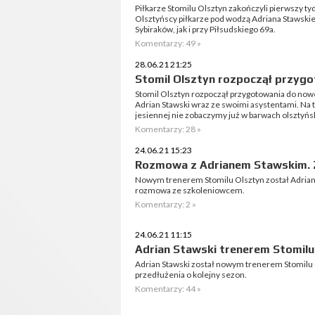
Piłkarze Stomilu Olsztyn zakończyli pierwszy ty
Olsztyńscy piłkarze pod wodzą Adriana Stawskie
Sybiraków, jak i przy Piłsudskiego 69a.
Komentarzy: 49 »
28.06.21 21:25
Stomil Olsztyn rozpoczął przygo
Stomil Olsztyn rozpoczął przygotowania do noweg
Adrian Stawski wraz ze swoimi asystentami. Na t
jesiennej nie zobaczymy już w barwach olsztyńs
Komentarzy: 28 »
24.06.21 15:23
Rozmowa z Adrianem Stawskim.
Nowym trenerem Stomilu Olsztyn został Adrian St
rozmowa ze szkoleniowcem.
Komentarzy: 2 »
24.06.21 11:15
Adrian Stawski trenerem Stomilu
Adrian Stawski został nowym trenerem Stomilu 
przedłużenia o kolejny sezon.
Komentarzy: 44 »