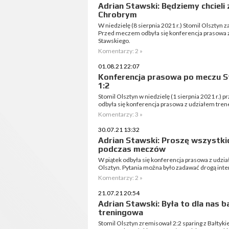
Adrian Stawski: Będziemy chcieli 
Chrobrym
W niedzielę (8 sierpnia 2021 r.) Stomil Olsztyn 
Przed meczem odbyła się konferencja prasowa z
Stawskiego.
Komentarzy: 2 »
01.08.21 22:07
Konferencja prasowa po meczu S
1:2
Stomil Olsztyn w niedzielę (1 sierpnia 2021 r.)
odbyła się konferencja prasowa z udziałem tr
Komentarzy: 3 »
30.07.21 13:32
Adrian Stawski: Proszę wszystkic
podczas meczów
W piątek odbyła się konferencja prasowa z udzi
Olsztyn. Pytania można było zadawać drogą int
Komentarzy: 2 »
21.07.21 20:54
Adrian Stawski: Była to dla nas 
treningowa
Stomil Olsztyn zremisował 2:2 sparing z Bałty