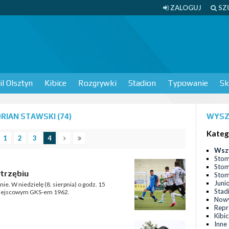
ZALOGUJ
SZ
l Olsztyn
Kibice
Rozgrywki
Stadion
Typowanie
Sk
IAN STAWSKI (74)
WYSZ
Kateg
1
2
3
4
Wsz
Stom
Stom
trzębiu
Stomi
Juni
. W niedzielę (8. sierpnia) o godz. 15
Stad
z miejscowym GKS-em 1962.
Nowy
Repr
Kibi
Inne