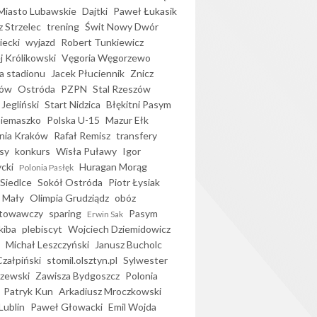
iasto Lubawskie
Dajtki
Paweł Łukasik
 Strzelec
trening
Świt Nowy Dwór
ecki
wyjazd
Robert Tunkiewicz
j Królikowski
Vęgoria Węgorzewo
 stadionu
Jacek Płuciennik
Znicz
ków
Ostróda
PZPN
Stal Rzeszów
Jegliński
Start Nidzica
Błękitni Pasym
Siemaszko
Polska U-15
Mazur Ełk
nia Kraków
Rafał Remisz
transfery
sy
konkurs
Wisła Puławy
Igor
ycki
Huragan Morąg
Polonia Pasłęk
Siedlce
Sokół Ostróda
Piotr Łysiak
 Mały
Olimpia Grudziądz
obóz
otowawczy
sparing
Pasym
Erwin Sak
kiba
plebiscyt
Wojciech Dziemidowicz
Michał Leszczyński
Janusz Bucholc
Czałpiński
stomil.olsztyn.pl
Sylwester
zewski
Zawisza Bydgoszcz
Polonia
Patryk Kun
Arkadiusz Mroczkowski
Lublin
Paweł Głowacki
Emil Wojda