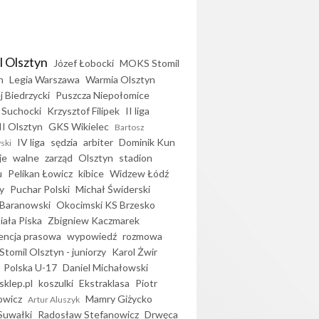
l Olsztyn
Józef Łobocki
MOKS Stomil
n
Legia Warszawa
Warmia Olsztyn
j Biedrzycki
Puszcza Niepołomice
 Suchocki
Krzysztof Filipek
II liga
II Olsztyn
GKS Wikielec
Bartosz
IV liga
sędzia
arbiter
Dominik Kun
ski
je
walne
zarząd
Olsztyn
stadion
u
Pelikan Łowicz
kibice
Widzew Łódź
y
Puchar Polski
Michał Świderski
Baranowski
Okocimski KS Brzesko
iała Piska
Zbigniew Kaczmarek
encja prasowa
wypowiedź
rozmowa
Stomil Olsztyn - juniorzy
Karol Żwir
Polska U-17
Daniel Michałowski
sklep.pl
koszulki
Ekstraklasa
Piotr
owicz
Mamry Giżycko
Artur Aluszyk
Suwałki
Radosław Stefanowicz
Drwęca