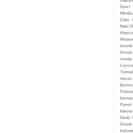
Sport
Mindau
Zejer
Naki O
Klepcz
Wojewó
Hutnik
Stróże
rywala
Concor
Termal
meczu
Bartos
Poloni
barwac
Paweł 
Raków
Śledź
Stomil 
Katow