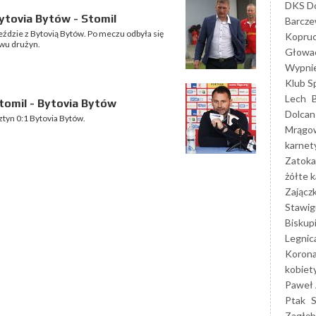
DKS Do
tovia Bytów - Stomil
Barcz
eździe z Bytovią Bytów. Po meczu odbyła się
Kopruc
wu drużyn.
Głowa
Wypni
Klub S
Lech
omil - Bytovia Bytów
Dolcan
ztyn 0:1 Bytovia Bytów.
Mrągo
karnet
Zatoka
żółte k
Zającz
Stawig
Biskup
Legnic
Korona
kobiet
Paweł 
Ptak
Zagłęb