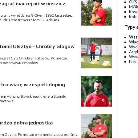
OKS 
zagrać inaczej niż w meczu z
MOKS
Kos
zagra na wyjeździe z GKS-em 1962 Jastrzębie.
Kobi
 udziałem trenera Stomilu - Adriana
Typy 
Wsz
Wia
tomil Olsztyn - Chrobry Głogów
Wyda
Arty
Wyw
 przegrał 1:2 z Chrobrym Głogów. Po meczu
Feli
enerów obydwu zespołów.
h o wiarę w zespół i doping
ałem Adriana Stawskiego, trenera Stomilu
ernetową.
bardzo dobra jednostka
kiem Gdynia. Po meczu o komentarz poprosiliśmy