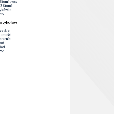
Stomilowcy
 Stomil
zykówka
ety
artykułów
ystkie
domość
rzenie
kuł
iad
eton