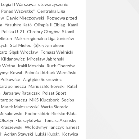
Legia II Warszawa
stowarzyszenie
l Ponad Wszystko"
Centralna Liga
ów
Dawid Mieczkowski
Rozmowa przed
m
Yasuhiro Katō
Olimpia II Elbląg
Kamil
Polska U-21
Chrobry Głogów
Stomil
elieton
Makroregionalna Liga Juniorów
zych
Stal Mielec
(S)krytym okiem
arz
Śląsk Wrocław
Tomasz Wełnicki
 Kiłdanowicz
Mirosław Jabłoński
z Wełna
Irakli Meschia
Ruch Chorzów
ymyr Kowal
Polonia Lidzbark Warmiński
 Polkowice
Zagłębie Sosnowiec
arz po meczu
Mariusz Borkowski
Rafał
a
Jarosław Ratajczak
Polsat Sport
arz po meczu
MKS Kluczbork
Socios
Marek Maleszewski
Warta Sieradz
Mosakowski
Podbeskidzie Bielsko-Biała
 Olsztyn - koszykówka
Tomasz Asensky
 Kraszewski
Wołodymyr Tanczyk
Ernest
ł
Adrian Stawski
Lukáš Kubáň
Kotwica