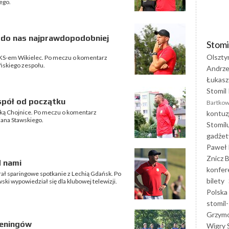
ego.
e do nas najprawdopodobniej
Stomi
Olszty
GKS-em Wikielec. Po meczu o komentarz
yńskiego zespołu.
Andrze
Łukasz
Stomil 
spół od początku
Bartkow
anką Chojnice. Po meczu o komentarz
kontuz
iana Stawskiego.
Stomil
gadżet
Paweł 
Znicz B
d nami
konfer
grał sparingowe spotkanie z Lechią Gdańsk. Po
bilety
ki wypowiedział się dla klubowej telewizji.
Polska
stomil-
Grzym
reningów
Wigry 