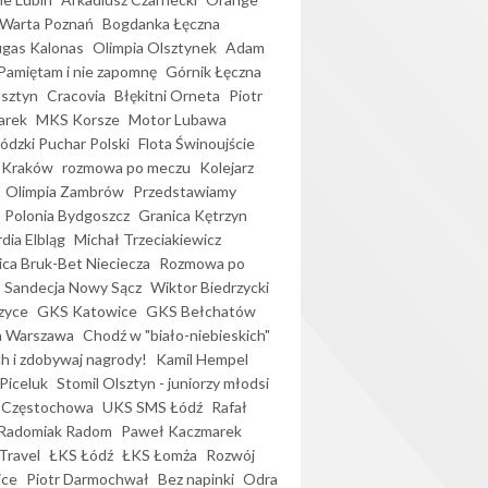
Warta Poznań
Bogdanka Łęczna
gas Kalonas
Olimpia Olsztynek
Adam
Pamiętam i nie zapomnę
Górnik Łęczna
lsztyn
Cracovia
Błękitni Orneta
Piotr
arek
MKS Korsze
Motor Lubawa
dzki Puchar Polski
Flota Świnoujście
 Kraków
rozmowa po meczu
Kolejarz
Olimpia Zambrów
Przedstawiamy
Polonia Bydgoszcz
Granica Kętrzyn
dia Elbląg
Michał Trzeciakiewicz
ica Bruk-Bet Nieciecza
Rozmowa po
Sandecja Nowy Sącz
Wiktor Biedrzycki
zyce
GKS Katowice
GKS Bełchatów
a Warszawa
Chodź w "biało-niebieskich"
h i zdobywaj nagrody!
Kamil Hempel
Piceluk
Stomil Olsztyn - juniorzy młodsi
 Częstochowa
UKS SMS Łódź
Rafał
Radomiak Radom
Paweł Kaczmarek
Travel
ŁKS Łódź
ŁKS Łomża
Rozwój
ice
Piotr Darmochwał
Bez napinki
Odra