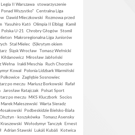
Legia II Warszawa
stowarzyszenie
l Ponad Wszystko"
Centralna Liga
ów
Dawid Mieczkowski
Rozmowa przed
m
Yasuhiro Katō
Olimpia II Elbląg
Kamil
Polska U-21
Chrobry Głogów
Stomil
elieton
Makroregionalna Liga Juniorów
zych
Stal Mielec
(S)krytym okiem
arz
Śląsk Wrocław
Tomasz Wełnicki
 Kiłdanowicz
Mirosław Jabłoński
z Wełna
Irakli Meschia
Ruch Chorzów
ymyr Kowal
Polonia Lidzbark Warmiński
 Polkowice
Zagłębie Sosnowiec
arz po meczu
Mariusz Borkowski
Rafał
a
Jarosław Ratajczak
Polsat Sport
arz po meczu
MKS Kluczbork
Socios
Marek Maleszewski
Warta Sieradz
Mosakowski
Podbeskidzie Bielsko-Biała
 Olsztyn - koszykówka
Tomasz Asensky
 Kraszewski
Wołodymyr Tanczyk
Ernest
ł
Adrian Stawski
Lukáš Kubáň
Kotwica