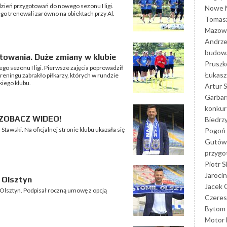
dzień przygotowań do nowego sezonu I ligi.
Nowe M
go trenowali zarówno na obiektach przy Al.
Tomasz
Mazowi
Andrze
budowa
towania. Duże zmiany w klubie
Prusz
o sezonu I ligi. Pierwsze zajęcia poprowadził
Łukasz 
reningu zabrakło piłkarzy, których w rundzie
kiego klubu.
Artur 
Garbar
konkur
 ZOBACZ WIDEO!
Biedrz
awski. Na oficjalnej stronie klubu ukazała się
Pogoń 
Gutów
przyg
Piotr S
Jarocin
 Olsztyn
Jacek 
Olsztyn. Podpisał roczną umowę z opcją
Czeres
Bytom
Motor 