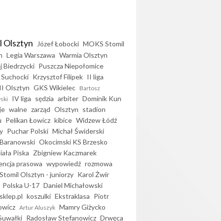
l Olsztyn
Józef Łobocki
MOKS Stomil
n
Legia Warszawa
Warmia Olsztyn
j Biedrzycki
Puszcza Niepołomice
 Suchocki
Krzysztof Filipek
II liga
II Olsztyn
GKS Wikielec
Bartosz
IV liga
sędzia
arbiter
Dominik Kun
ski
je
walne
zarząd
Olsztyn
stadion
u
Pelikan Łowicz
kibice
Widzew Łódź
y
Puchar Polski
Michał Świderski
Baranowski
Okocimski KS Brzesko
iała Piska
Zbigniew Kaczmarek
encja prasowa
wypowiedź
rozmowa
Stomil Olsztyn - juniorzy
Karol Żwir
Polska U-17
Daniel Michałowski
sklep.pl
koszulki
Ekstraklasa
Piotr
owicz
Mamry Giżycko
Artur Aluszyk
Suwałki
Radosław Stefanowicz
Drwęca