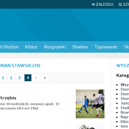
ZALOGUJ
SZ
l Olsztyn
Kibice
Rozgrywki
Stadion
Typowanie
Sk
IAN STAWSKI (74)
WYSZ
Kateg
1
2
3
4
Wsz
Stom
Stom
trzębiu
Stomi
Juni
. W niedzielę (8. sierpnia) o godz. 15
Stad
z miejscowym GKS-em 1962.
Nowy
Repr
Kibi
Inne