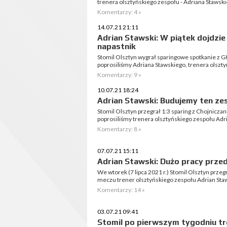
trenera olsztyńskiego zespołu - Adriana Stawski
Komentarzy: 4 »
14.07.21 21:11
Adrian Stawski: W piątek dojdzi
napastnik
Stomil Olsztyn wygrał sparingowe spotkanie z 
poprosiliśmy Adriana Stawskiego, trenera olszt
Komentarzy: 9 »
10.07.21 18:24
Adrian Stawski: Budujemy ten ze
Stomil Olsztyn przegrał 1:3 sparing z Chojnicz
poprosiliśmy trenera olsztyńskiego zespołu Adr
Komentarzy: 8 »
07.07.21 15:11
Adrian Stawski: Dużo pracy prze
We wtorek (7 lipca 2021 r.) Stomil Olsztyn prze
meczu trener olsztyńskiego zespołu Adrian Staws
Komentarzy: 14 »
03.07.21 09:41
Stomil po pierwszym tygodniu t