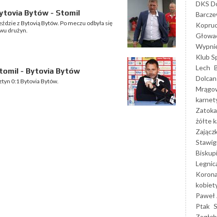
DKS Do
tovia Bytów - Stomil
Barcz
eździe z Bytovią Bytów. Po meczu odbyła się
Kopruc
wu drużyn.
Głowa
Wypni
Klub S
Lech
omil - Bytovia Bytów
Dolcan
ztyn 0:1 Bytovia Bytów.
Mrągo
karnet
Zatoka
żółte k
Zającz
Stawig
Biskup
Legnic
Korona
kobiet
Paweł 
Ptak
Zagłęb