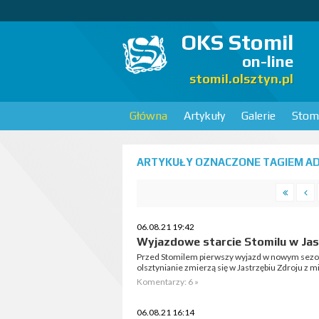
OKS Stomil
on-line
stomil.olsztyn.pl
Główna
Artykuły
Galerie
Stomi
ARTYKUŁY OZNACZONE TAGIEM ADR
06.08.21 19:42
Wyjazdowe starcie Stomilu w Jas
Przed Stomilem pierwszy wyjazd w nowym sezonie
olsztynianie zmierzą się w Jastrzębiu Zdroju 
Komentarzy: 6 »
06.08.21 16:14