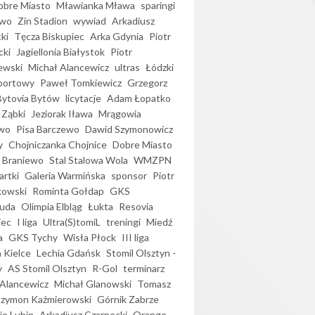
bre Miasto
Mławianka Mława
sparingi
ewo
Zin Stadion
wywiad
Arkadiusz
ki
Tęcza Biskupiec
Arka Gdynia
Piotr
cki
Jagiellonia Białystok
Piotr
ewski
Michał Alancewicz
ultras
Łódzki
portowy
Paweł Tomkiewicz
Grzegorz
Bytovia Bytów
licytacje
Adam Łopatko
 Ząbki
Jeziorak Iława
Mrągowia
wo
Pisa Barczewo
Dawid Szymonowicz
y
Chojniczanka Chojnice
Dobre Miasto
 Braniewo
Stal Stalowa Wola
WMZPN
artki
Galeria Warmińska
sponsor
Piotr
kowski
Rominta Gołdap
GKS
uda
Olimpia Elbląg
Łukta
Resovia
iec
I liga
Ultra(S)tomiL
treningi
Miedź
a
GKS Tychy
Wisła Płock
III liga
 Kielce
Lechia Gdańsk
Stomil Olsztyn -
y
AS Stomil Olsztyn
R-Gol
terminarz
Alancewicz
Michał Glanowski
Tomasz
Szymon Kaźmierowski
Górnik Zabrze
ie Lubin
Arkadiusz Czarnecki
Orange