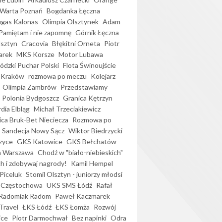
Warta Poznań
Bogdanka Łęczna
gas Kalonas
Olimpia Olsztynek
Adam
Pamiętam i nie zapomnę
Górnik Łęczna
lsztyn
Cracovia
Błękitni Orneta
Piotr
arek
MKS Korsze
Motor Lubawa
dzki Puchar Polski
Flota Świnoujście
 Kraków
rozmowa po meczu
Kolejarz
Olimpia Zambrów
Przedstawiamy
Polonia Bydgoszcz
Granica Kętrzyn
dia Elbląg
Michał Trzeciakiewicz
ica Bruk-Bet Nieciecza
Rozmowa po
Sandecja Nowy Sącz
Wiktor Biedrzycki
zyce
GKS Katowice
GKS Bełchatów
a Warszawa
Chodź w "biało-niebieskich"
h i zdobywaj nagrody!
Kamil Hempel
Piceluk
Stomil Olsztyn - juniorzy młodsi
 Częstochowa
UKS SMS Łódź
Rafał
Radomiak Radom
Paweł Kaczmarek
Travel
ŁKS Łódź
ŁKS Łomża
Rozwój
ice
Piotr Darmochwał
Bez napinki
Odra