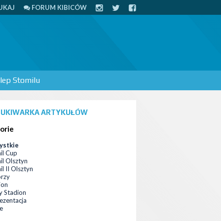
UKAJ
FORUM KIBICÓW
lep Stomilu
UKIWARKA ARTYKUŁÓW
orie
ystkie
il Cup
il Olsztyn
l II Olsztyn
orzy
ion
 Stadion
ezentacja
ce