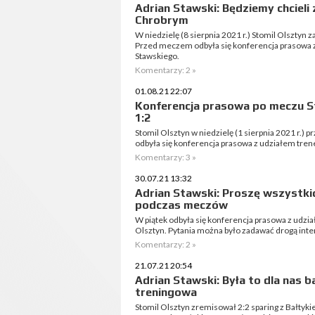
Adrian Stawski: Będziemy chcieli 
Chrobrym
W niedzielę (8 sierpnia 2021 r.) Stomil Olsztyn 
Przed meczem odbyła się konferencja prasowa z
Stawskiego.
Komentarzy: 2 »
01.08.21 22:07
Konferencja prasowa po meczu S
1:2
Stomil Olsztyn w niedzielę (1 sierpnia 2021 r.)
odbyła się konferencja prasowa z udziałem tr
Komentarzy: 3 »
30.07.21 13:32
Adrian Stawski: Proszę wszystkic
podczas meczów
W piątek odbyła się konferencja prasowa z udzi
Olsztyn. Pytania można było zadawać drogą int
Komentarzy: 2 »
21.07.21 20:54
Adrian Stawski: Była to dla nas 
treningowa
Stomil Olsztyn zremisował 2:2 sparing z Bałty