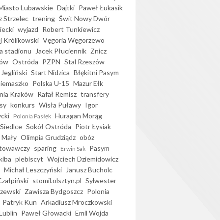
iasto Lubawskie
Dajtki
Paweł Łukasik
 Strzelec
trening
Świt Nowy Dwór
ecki
wyjazd
Robert Tunkiewicz
j Królikowski
Vęgoria Węgorzewo
 stadionu
Jacek Płuciennik
Znicz
ków
Ostróda
PZPN
Stal Rzeszów
Jegliński
Start Nidzica
Błękitni Pasym
Siemaszko
Polska U-15
Mazur Ełk
nia Kraków
Rafał Remisz
transfery
sy
konkurs
Wisła Puławy
Igor
ycki
Huragan Morąg
Polonia Pasłęk
Siedlce
Sokół Ostróda
Piotr Łysiak
 Mały
Olimpia Grudziądz
obóz
otowawczy
sparing
Pasym
Erwin Sak
kiba
plebiscyt
Wojciech Dziemidowicz
Michał Leszczyński
Janusz Bucholc
Czałpiński
stomil.olsztyn.pl
Sylwester
zewski
Zawisza Bydgoszcz
Polonia
Patryk Kun
Arkadiusz Mroczkowski
Lublin
Paweł Głowacki
Emil Wojda