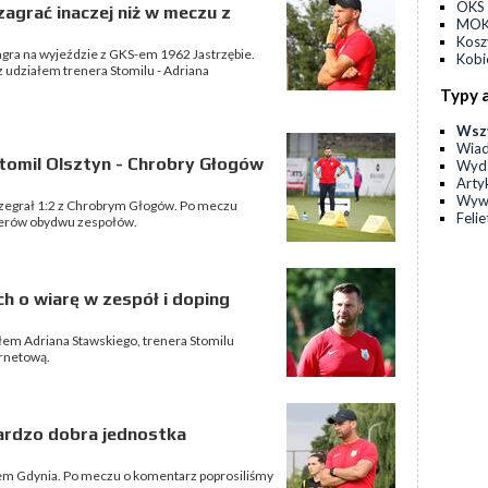
OKS 
zagrać inaczej niż w meczu z
MOKS
Kos
zagra na wyjeździe z GKS-em 1962 Jastrzębie.
Kobi
 udziałem trenera Stomilu - Adriana
Typy 
Wsz
Wia
tomil Olsztyn - Chrobry Głogów
Wyda
Arty
Wyw
 przegrał 1:2 z Chrobrym Głogów. Po meczu
Feli
enerów obydwu zespołów.
h o wiarę w zespół i doping
ałem Adriana Stawskiego, trenera Stomilu
ernetową.
bardzo dobra jednostka
kiem Gdynia. Po meczu o komentarz poprosiliśmy