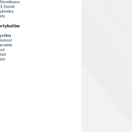
Stomilowcy
 Stomil
zykówka
ety
artykułów
ystkie
domość
rzenie
kuł
iad
eton