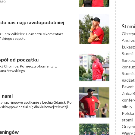
ego.
e do nas najprawdopodobniej
Stomi
Olszty
GKS-em Wikielec. Po meczu o komentarz
yńskiego zespołu.
Andrze
Łukasz
Stomil 
spół od początku
Bartkow
anką Chojnice. Po meczu o komentarz
kontuz
iana Stawskiego.
Stomil
gadżet
Paweł 
Znicz B
d nami
konfer
grał sparingowe spotkanie z Lechią Gdańsk. Po
bilety
ki wypowiedział się dla klubowej telewizji.
Polska
stomil-
Grzym
reningów
Wigry 