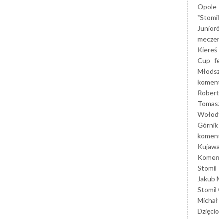
Opole
"Stomi
Junior
mecze
Kiereś
Cup
f
Młods
koment
Robert
Tomas
Wołod
Górnik
koment
Kujaw
Koment
Stomil
Jakub 
Stomil
Michał
Dzięcio