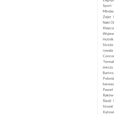
Sport
Mindau
Zejer
Naki O
Klepcz
Wojewó
Hutnik
Stróże
rywala
Concor
Termal
meczu
Bartos
Poloni
barwac
Paweł 
Raków
Śledź
Stomil 
Katow