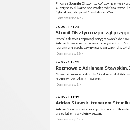
Piłkarze Stomilu Olsztyn zakończyli pierwszy ty
Olsztyńscy piłkarze pod wodzą Adriana Stawskie
Sybiraków, jak i przy Piłsudskiego 69a.
Komentarzy: 49 »
28.06.21 21:25
Stomil Olsztyn rozpoczął przygo
Stomil Olsztyn rozpoczął przygotowania do noweg
Adrian Stawski wraz ze swoimi asystentami. Na t
jesiennej nie zobaczymy już w barwach olsztyńs
Komentarzy: 28 »
24.06.21 15:23
Rozmowa z Adrianem Stawskim.
Nowym trenerem Stomilu Olsztyn został Adrian St
rozmowa ze szkoleniowcem.
Komentarzy: 2 »
24.06.21 11:15
Adrian Stawski trenerem Stomilu
Adrian Stawski został nowym trenerem Stomilu 
przedłużenia o kolejny sezon.
Komentarzy: 44 »