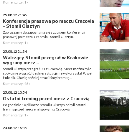
Komentarzy: 1 »
25.08.12 21:45
Konferencja prasowa po meczu Cracovia
- Stomil Olsztyn
Zapraszamy do zapoznania się z zapisem konferencji
prasowej po meczu Cracovia - Stomil Olsztyn.
Komentarzy: 1 »
25.08.12 21:34
Walczący Stomil przegrał w Krakowie
wygrany mecz...
Stomil Olsztyn przegrał 0:1 z Cracovią. Mecz można było
spokojnie wygrać. Idealnej sytuacji nie wykorzystał Paweł
Łukasik. Chwilę później straciliśmy bramkę...
Komentarzy: 46 »
25.08.12 10:54
Ostatni trening przed mecz z Cracovią
Po godzinie 10 piłkarze Stomilu Olsztyn odbyli ostatni
trening przed meczem ligowym z Cracovią.
Komentarzy: 1 »
24.08.12 16:35