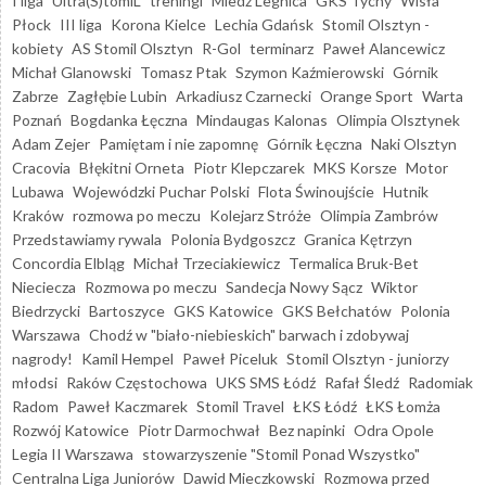
I liga
Ultra(S)tomiL
treningi
Miedź Legnica
GKS Tychy
Wisła
Płock
III liga
Korona Kielce
Lechia Gdańsk
Stomil Olsztyn -
kobiety
AS Stomil Olsztyn
R-Gol
terminarz
Paweł Alancewicz
Michał Glanowski
Tomasz Ptak
Szymon Kaźmierowski
Górnik
Zabrze
Zagłębie Lubin
Arkadiusz Czarnecki
Orange Sport
Warta
Poznań
Bogdanka Łęczna
Mindaugas Kalonas
Olimpia Olsztynek
Adam Zejer
Pamiętam i nie zapomnę
Górnik Łęczna
Naki Olsztyn
Cracovia
Błękitni Orneta
Piotr Klepczarek
MKS Korsze
Motor
Lubawa
Wojewódzki Puchar Polski
Flota Świnoujście
Hutnik
Kraków
rozmowa po meczu
Kolejarz Stróże
Olimpia Zambrów
Przedstawiamy rywala
Polonia Bydgoszcz
Granica Kętrzyn
Concordia Elbląg
Michał Trzeciakiewicz
Termalica Bruk-Bet
Nieciecza
Rozmowa po meczu
Sandecja Nowy Sącz
Wiktor
Biedrzycki
Bartoszyce
GKS Katowice
GKS Bełchatów
Polonia
Warszawa
Chodź w "biało-niebieskich" barwach i zdobywaj
nagrody!
Kamil Hempel
Paweł Piceluk
Stomil Olsztyn - juniorzy
młodsi
Raków Częstochowa
UKS SMS Łódź
Rafał Śledź
Radomiak
Radom
Paweł Kaczmarek
Stomil Travel
ŁKS Łódź
ŁKS Łomża
Rozwój Katowice
Piotr Darmochwał
Bez napinki
Odra Opole
Legia II Warszawa
stowarzyszenie "Stomil Ponad Wszystko"
Centralna Liga Juniorów
Dawid Mieczkowski
Rozmowa przed