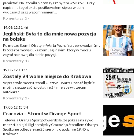
pamiętać. Na Stomilu pierwszy raz byłem w 93 roku. Przy
napisaniu tego tekstu posiłkowałem się serwisem
wikipasy.pl oraz wspomnieniem...
Komentarzy: 5 »
19.08.12 21:46
Jegliński: Była to dla mnie nowa pozycja
na boisku
Po meczu Stomil Olsztyn - Warta Poznań przeprowadziliśmy
krótką rozmowę Łukaszem Jeglińskim, który w meczu
zagrał na nowej dla siebie pozycji.
Komentarzy: 1 »
19.08.12 10:11
Zostały 24 wolne miejsce do Krakowa
W przerwie meczu Stomil Olsztyn - Warta Poznań będzie
można się zapisać na ostatnie 24 miejsce w trzecim
autokarze.
Komentarzy: 2 »
17.08.12 13:34
Cracovia - Stomil w Orange Sport
Telewizja Orange Sport potwierdziła, że pokaże na żywo
mecz 4. kolejki I ligi pomiędzy Cracovią a Stomilem Olsztyn.
Spotkanie odbędzie się 25 sierpnia o godzinie 19:45 w
Krakowie.