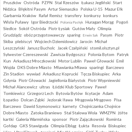
Pruszków
Ostróda
PZPN
Stal Rzeszów
Łukasz Jegliński
Start
Nidzica
Błękitni Pasym
Artur Siemaszko
Polska U-15
Mazur Ełk
Garbarnia Kraków
Rafał Remisz
transfery
konkursy
konkurs
Wisła Puławy
Igor Biedrzycki
Huragan Morąg
Pogoń
Polonia Pasłęk
Siedlce
Sokół Ostróda
Piotr Łysiak
Gutów Mały
Olimpia
Grudziądz
obóz przygotowawczy
sparing
Pasym
Piotr
Erwin Sak
Skiba
plebiscyt
Wojciech Dziemidowicz
Jarocin
Michał
Leszczyński
Janusz Bucholc
Jacek Czałpiński
stomil.olsztyn.pl
Sylwester Czereszewski
Zawisza Bydgoszcz
Polonia Bytom
Patryk
Kun
Arkadiusz Mroczkowski
Motor Lublin
Paweł Głowacki
Emil
Wojda
DKS Dobre Miasto
Mławianka Mława
sparingi
Barczewo
Zin Stadion
wywiad
Arkadiusz Koprucki
Tęcza Biskupiec
Arka
Gdynia
Piotr Głowacki
Jagiellonia Białystok
Piotr Wypniewski
Michał Alancewicz
ultras
Łódzki Klub Sportowy
Paweł
Tomkiewicz
Grzegorz Lech
Bytovia Bytów
licytacje
Adam
Łopatko
Dolcan Ząbki
Jeziorak Iława
Mrągowia Mrągowo
Pisa
Barczewo
Dawid Szymonowicz
karnety
Chojniczanka Chojnice
Dobre Miasto
Zatoka Braniewo
Stal Stalowa Wola
WMZPN
żółte
kartki
Galeria Warmińska
sponsor
Piotr Zajączkowski
Rominta
Gołdap
GKS Stawiguda
Olimpia Elbląg
Łukta
Resovia
Biskupiec