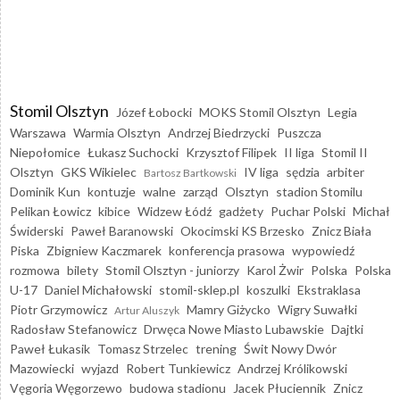
Stomil Olsztyn
Józef Łobocki
MOKS Stomil Olsztyn
Legia
Warszawa
Warmia Olsztyn
Andrzej Biedrzycki
Puszcza
Niepołomice
Łukasz Suchocki
Krzysztof Filipek
II liga
Stomil II
Olsztyn
GKS Wikielec
IV liga
sędzia
arbiter
Bartosz Bartkowski
Dominik Kun
kontuzje
walne
zarząd
Olsztyn
stadion Stomilu
Pelikan Łowicz
kibice
Widzew Łódź
gadżety
Puchar Polski
Michał
Świderski
Paweł Baranowski
Okocimski KS Brzesko
Znicz Biała
Piska
Zbigniew Kaczmarek
konferencja prasowa
wypowiedź
rozmowa
bilety
Stomil Olsztyn - juniorzy
Karol Żwir
Polska
Polska
U-17
Daniel Michałowski
stomil-sklep.pl
koszulki
Ekstraklasa
Piotr Grzymowicz
Mamry Giżycko
Wigry Suwałki
Artur Aluszyk
Radosław Stefanowicz
Drwęca Nowe Miasto Lubawskie
Dajtki
Paweł Łukasik
Tomasz Strzelec
trening
Świt Nowy Dwór
Mazowiecki
wyjazd
Robert Tunkiewicz
Andrzej Królikowski
Vęgoria Węgorzewo
budowa stadionu
Jacek Płuciennik
Znicz