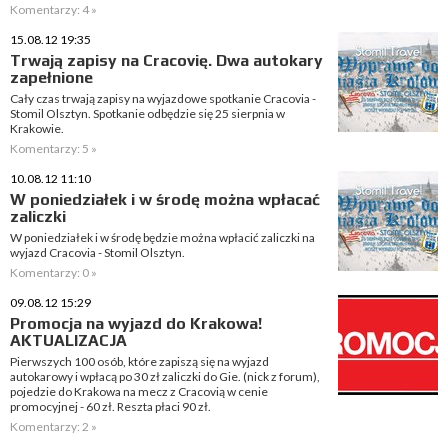
Komentarzy: 4 »
15.08.12 19:35
Trwają zapisy na Cracovię. Dwa autokary
zapełnione
Cały czas trwają zapisy na wyjazdowe spotkanie Cracovia -
Stomil Olsztyn. Spotkanie odbędzie się 25 sierpnia w
Krakowie.
Komentarzy: 5 »
10.08.12 11:10
W poniedziałek i w środę można wpłacać
zaliczki
W poniedziałek i w środę będzie można wpłacić zaliczki na
wyjazd Cracovia - Stomil Olsztyn.
Komentarzy: 0 »
09.08.12 15:29
Promocja na wyjazd do Krakowa!
AKTUALIZACJA
Pierwszych 100 osób, które zapiszą się na wyjazd
autokarowy i wpłacą po 30 zł zaliczki do Gie. (nick z forum),
pojedzie do Krakowa na mecz z Cracovią w cenie
promocyjnej - 60 zł. Reszta płaci 90 zł.
Komentarzy: 2 »