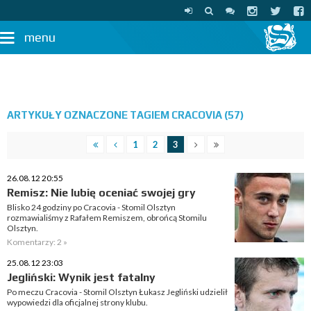
menu
ARTYKUŁY OZNACZONE TAGIEM CRACOVIA (57)
1
2
3
26.08.12 20:55
Remisz: Nie lubię oceniać swojej gry
Blisko 24 godziny po Cracovia - Stomil Olsztyn
rozmawialiśmy z Rafałem Remiszem, obrońcą Stomilu
Olsztyn.
Komentarzy: 2 »
25.08.12 23:03
Jegliński: Wynik jest fatalny
Po meczu Cracovia - Stomil Olsztyn Łukasz Jegliński udzielił
wypowiedzi dla oficjalnej strony klubu.