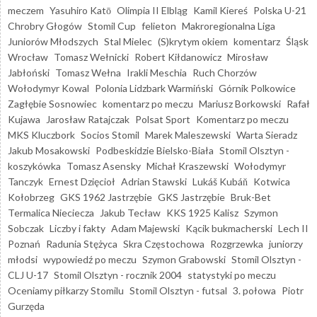
meczem
Yasuhiro Katō
Olimpia II Elbląg
Kamil Kiereś
Polska U-21
Chrobry Głogów
Stomil Cup
felieton
Makroregionalna Liga
Juniorów Młodszych
Stal Mielec
(S)krytym okiem
komentarz
Śląsk
Wrocław
Tomasz Wełnicki
Robert Kiłdanowicz
Mirosław
Jabłoński
Tomasz Wełna
Irakli Meschia
Ruch Chorzów
Wołodymyr Kowal
Polonia Lidzbark Warmiński
Górnik Polkowice
Zagłębie Sosnowiec
komentarz po meczu
Mariusz Borkowski
Rafał
Kujawa
Jarosław Ratajczak
Polsat Sport
Komentarz po meczu
MKS Kluczbork
Socios Stomil
Marek Maleszewski
Warta Sieradz
Jakub Mosakowski
Podbeskidzie Bielsko-Biała
Stomil Olsztyn -
koszykówka
Tomasz Asensky
Michał Kraszewski
Wołodymyr
Tanczyk
Ernest Dzięcioł
Adrian Stawski
Lukáš Kubáň
Kotwica
Kołobrzeg
GKS 1962 Jastrzębie
GKS Jastrzębie
Bruk-Bet
Termalica Nieciecza
Jakub Tecław
KKS 1925 Kalisz
Szymon
Sobczak
Liczby i fakty
Adam Majewski
Kącik bukmacherski
Lech II
Poznań
Radunia Stężyca
Skra Częstochowa
Rozgrzewka
juniorzy
młodsi
wypowiedź po meczu
Szymon Grabowski
Stomil Olsztyn -
CLJ U-17
Stomil Olsztyn - rocznik 2004
statystyki po meczu
Oceniamy piłkarzy Stomilu
Stomil Olsztyn - futsal
3. połowa
Piotr
Gurzęda