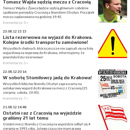
Tomasz Wajda sędzią meczu z Cracovią
Tomasz Wajda z Żywca będzie sędzią głównym sobotnie
spotkanie pomiędzy Cracovią a Stomilem Olsztyn. Początek
meczu zaplanowano na godzinę 19:45.
Komentarzy: 0 »
23.08.12 15:15
Lista rezerwowa na wyjazd do Krakowa.
Kolejne środki transportu zamówione!
Wszystkich chętnych, którzy jeszcze nie zapisali się na listę
wyjazdową na wyprawę do Krakowa, informujemy, że
powstała lista rezerwowa!
Komentarzy: 3 »
22.08.12 20:16
W sobotę Stomilowcy jadą do Krakowa!
Wszystkich kibiców Stomilu Olsztyn zapraszamy na
autokarowy wyjazd do Krakowa na mecz z Cracovią (25
sierpnia, sobota, 19:45).
Komentarzy: 7 »
21.08.12 14:48
Ostatni raz z Cracovią na wyjeździe
graliśmy 21 lat temu
Ostatni mecz Stomilu z Cracovią na wyjeździe odbył się 4
sierpnia w 1991 roku. Ja tego czasu nie mam prawa