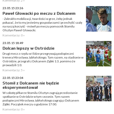
Komentarzy: 2 »
23.05.15 23:26
Paweł Głowacki po meczu z Dolcanem
- Zabrakło mobilizacji, twardości w grze, żeby jednak
pokazać, że to my jesteśmy gospodarzami i przechylić szalę
na naszą korzyść - mówił po meczu pomocnik Stomilu
Olsztyn Paweł Głowacki.
Komentarzy: 0 »
23.05.15 18:49
Dolcan lepszy w Ostródzie
Drugi mecz z rzędu w I lidze przegrywają podopieczni
trenera Mirosława Jabłońskiego. Tym razem, na stadionie w
Ostródzie, przegrali z Dolcanem Ząbki 1:3, pomimo że
prowadzili 1:0.
Komentarzy: 5 »
22.05.15 23:04
Stomil z Dolcanem nie będzie
eksperymentował
W sobotę piłkarze Stomilu Olsztyn zagrają przedostanie
spotkanie w Ostródzie w tym sezonie. Tym razem
podopieczni Mirosława Jabłońskiego zagrają z Dolcanem
Ząbki. Początek meczu o godzinie 17:00.
Komentarzy: 0 »