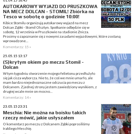
01.09.15 18:45
AUTOKAROWY WYJAZD DO PRUSZKOWA
NA MECZ DOLCAN - STOMIL! Zbiórka na
Tesco w sobotę o godzinie 10:00!
Kibice Stomilu organizują autokarowy wyjazd na mecz
Dolcan Ząbki - Stomil Olsztyn. Spotkanie odbędzie się w
sobotę, 12 września w Pruszkowie na stadionie Znicza.
Prosimy o zapoznanie się z nowymi zasadami wyjazdowymi, które zostaną
wprowadzone...
Komentarzy: 15 »
25.05.15 13:17
(S)krytym okiem po meczu Stomil -
Dolcan
W tym tygodniu stworzenie mojego felietonu przedłużyło
się jak cisza wyborcza. Nie to, że coś we mnie umarło, ale
mam bardzo niejednoznaczne odczucia po meczu z
Dolcanem. Z jednej strony jestem zawiedziony wynikiem, z
drugiej wcale mnie on mocno...
Komentarzy: 14 »
23.05.15 23:31
Meschia: Nie można na boisku takich
rzeczy mówić, jakie usłyszałem
O komentarz po meczu z Dolcanem Ząbki poprosiliśmy
Irakliego Meschię.