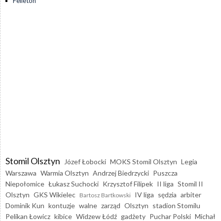
Felieton
Stomil Olsztyn
Józef Łobocki
MOKS Stomil Olsztyn
Legia
Warszawa
Warmia Olsztyn
Andrzej Biedrzycki
Puszcza
Niepołomice
Łukasz Suchocki
Krzysztof Filipek
II liga
Stomil II
Olsztyn
GKS Wikielec
IV liga
sędzia
arbiter
Bartosz Bartkowski
Dominik Kun
kontuzje
walne
zarząd
Olsztyn
stadion Stomilu
Pelikan Łowicz
kibice
Widzew Łódź
gadżety
Puchar Polski
Michał