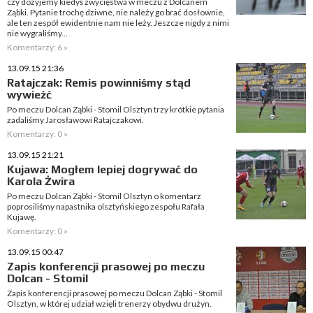
czy dożyjemy kiedyś zwycięstwa w meczu z Dolcanem
Ząbki. Pytanie trochę dziwne, nie należy go brać dosłownie,
ale ten zespół ewidentnie nam nie leży. Jeszcze nigdy z nimi
nie wygraliśmy...
Komentarzy: 6 »
13.09.15 21:36
Ratajczak: Remis powinniśmy stąd
wywieźć
Po meczu Dolcan Ząbki - Stomil Olsztyn trzy krótkie pytania
zadaliśmy Jarosławowi Ratajczakowi.
Komentarzy: 0 »
13.09.15 21:21
Kujawa: Mogłem lepiej dogrywać do
Karola Żwira
Po meczu Dolcan Ząbki - Stomil Olsztyn o komentarz
poprosiliśmy napastnika olsztyńskiego zespołu Rafała
Kujawę.
Komentarzy: 0 »
13.09.15 00:47
Zapis konferencji prasowej po meczu
Dolcan - Stomil
Zapis konferencji prasowej po meczu Dolcan Ząbki - Stomil
Olsztyn, w której udział wzięli trenerzy obydwu drużyn.