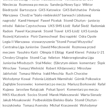
Nieciecza
Rozmowa po meczu
Sandecja Nowy Sącz
Wiktor
Biedrzycki
Bartoszyce
GKS Katowice
GKS Bełchatów
Polonia
Warszawa
Chodź w "biało-niebieskich" barwach i zdobywaj
nagrody!
Kamil Hempel
Paweł Piceluk
Stomil Olsztyn - juniorzy
młodsi
Raków Częstochowa
UKS SMS Łódź
Rafał Śledź
Radomiak
Radom
Paweł Kaczmarek
Stomil Travel
ŁKS Łódź
ŁKS Łomża
Rozwój Katowice
Piotr Darmochwał
Bez napinki
Odra Opole
Legia II Warszawa
stowarzyszenie "Stomil Ponad Wszystko"
Centralna Liga Juniorów
Dawid Mieczkowski
Rozmowa przed
meczem
Yasuhiro Katō
Olimpia II Elbląg
Kamil Kiereś
Polska U-21
Chrobry Głogów
Stomil Cup
felieton
Makroregionalna Liga
Juniorów Młodszych
Stal Mielec
(S)krytym okiem
komentarz
Śląsk
Wrocław
Tomasz Wełnicki
Robert Kiłdanowicz
Mirosław
Jabłoński
Tomasz Wełna
Irakli Meschia
Ruch Chorzów
Wołodymyr Kowal
Polonia Lidzbark Warmiński
Górnik Polkowice
Zagłębie Sosnowiec
komentarz po meczu
Mariusz Borkowski
Rafał
Kujawa
Jarosław Ratajczak
Polsat Sport
Komentarz po meczu
MKS Kluczbork
Socios Stomil
Marek Maleszewski
Warta Sieradz
Jakub Mosakowski
Podbeskidzie Bielsko-Biała
Stomil Olsztyn -
koszykówka
Tomasz Asensky
Michał Kraszewski
Wołodymyr