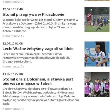
Komentarzy: 0 »
12.09.15 17:48
Stomil przegrywa w Pruszkowie
W ósmej kolejce Pierwszej Ligi Stomil Olsztyn przegrał w
Pruszkowie z Dolcanem Ząbki 0:1 (0:0). Bramkę na wagę
trzech punktów dla gospodarzy zdobył w 83. minucie
Antonio Calderón.
Komentarzy: 1 »
12.09.15 01:08
Lech: Ważne żebyśmy zagrali solidnie
Przed meczem Dolcan Ząbki - Stomil Olsztyn
rozmawialiśmy z pomocnikiem olsztyńskiego klubu
Grzegorzem Lechem.
Komentarzy: 0 »
11.09.15 22:38
Stomil gra z Dolcanem, a stawką jest
pierwsze miejsce w tabeli
Chrobry Głogów w piątek przegrał ligowe spotkanie z
Bytovia Bytów. W obliczu tego podopieczni Mirosława
Jabłońskiego mają szansę zostać liderem I ligi. Zadanie
wydaje się bardzo ciężkie ponieważ Stomil gra z Dolcanem
Ząbki.
Komentarzy: 4 »