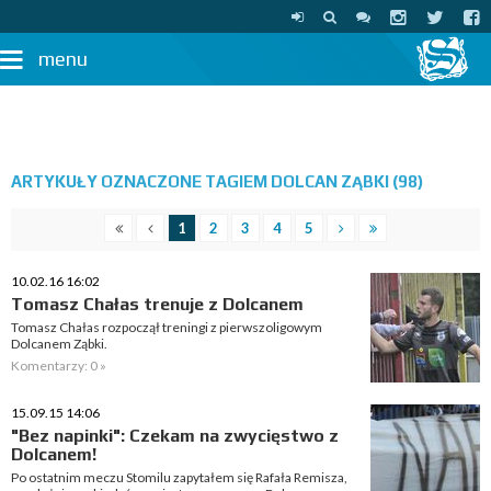
menu
ARTYKUŁY OZNACZONE TAGIEM DOLCAN ZĄBKI (98)
1
2
3
4
5
10.02.16 16:02
Tomasz Chałas trenuje z Dolcanem
Tomasz Chałas rozpoczął treningi z pierwszoligowym
Dolcanem Ząbki.
Komentarzy: 0 »
15.09.15 14:06
"Bez napinki": Czekam na zwycięstwo z
Dolcanem!
Po ostatnim meczu Stomilu zapytałem się Rafała Remisza,