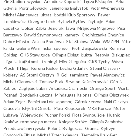
Zin Stadion
wywiad
Arkadiusz Koprucki
Tęcza Biskupiec
Arka
Gdynia
Piotr Głowacki
Jagiellonia Białystok
Piotr Wypniewski
Michał Alancewicz
ultras
Łódzki Klub Sportowy
Paweł
Tomkiewicz
Grzegorz Lech
Bytovia Bytów
licytacje
Adam
Łopatko
Dolcan Ząbki
Jeziorak Iława
Mrągowia Mrągowo
Pisa
Barczewo
Dawid Szymonowicz
karnety
Chojniczanka Chojnice
Dobre Miasto
Zatoka Braniewo
Stal Stalowa Wola
WMZPN
żółte
kartki
Galeria Warmińska
sponsor
Piotr Zajączkowski
Rominta
Gołdap
GKS Stawiguda
Olimpia Elbląg
Łukta
Resovia
Biskupiec
I liga
Ultra(S)tomiL
treningi
Miedź Legnica
GKS Tychy
Wisła
Płock
III liga
Korona Kielce
Lechia Gdańsk
Stomil Olsztyn -
kobiety
AS Stomil Olsztyn
R-Gol
terminarz
Paweł Alancewicz
Michał Glanowski
Tomasz Ptak
Szymon Kaźmierowski
Górnik
Zabrze
Zagłębie Lubin
Arkadiusz Czarnecki
Orange Sport
Warta
Poznań
Bogdanka Łęczna
Mindaugas Kalonas
Olimpia Olsztynek
Adam Zejer
Pamiętam i nie zapomnę
Górnik Łęczna
Naki Olsztyn
Cracovia
Błękitni Orneta
Piotr Klepczarek
MKS Korsze
Motor
Lubawa
Wojewódzki Puchar Polski
Flota Świnoujście
Hutnik
Kraków
rozmowa po meczu
Kolejarz Stróże
Olimpia Zambrów
Przedstawiamy rywala
Polonia Bydgoszcz
Granica Kętrzyn
Concordia Elbląg
Michał Trzeciakiewicz
Termalica Bruk-Bet