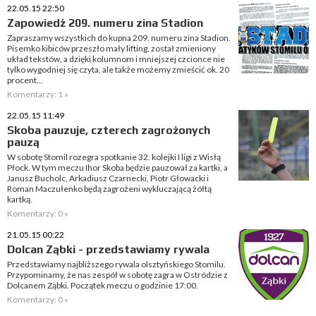
22.05.15 22:50
Zapowiedź 209. numeru zina Stadion
Zapraszamy wszystkich do kupna 209. numeru zina Stadion.
Pisemko kibiców przeszło mały lifting, został zmieniony
układ tekstów, a dzięki kolumnom i mniejszej czcionce nie
tylko wygodniej się czyta, ale także możemy zmieścić ok. 20
procent...
Komentarzy: 1 »
22.05.15 11:49
Skoba pauzuje, czterech zagrożonych
pauzą
W sobotę Stomil rozegra spotkanie 32. kolejki I ligi z Wisłą
Płock. W tym meczu Ihor Skoba będzie pauzował za kartki, a
Janusz Bucholc, Arkadiusz Czarnecki, Piotr Głowacki i
Roman Maczułenko będą zagrożeni wykluczającą żółtą
kartką.
Komentarzy: 0 »
21.05.15 00:22
Dolcan Ząbki - przedstawiamy rywala
Przedstawiamy najbliższego rywala olsztyńskiego Stomilu.
Przypominamy, że nas zespół w sobotę zagra w Ostródzie z
Dolcanem Ząbki. Początek meczu o godzinie 17:00.
Komentarzy: 0 »