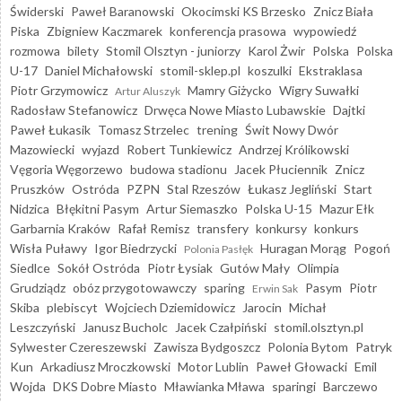
Świderski
Paweł Baranowski
Okocimski KS Brzesko
Znicz Biała
Piska
Zbigniew Kaczmarek
konferencja prasowa
wypowiedź
rozmowa
bilety
Stomil Olsztyn - juniorzy
Karol Żwir
Polska
Polska
U-17
Daniel Michałowski
stomil-sklep.pl
koszulki
Ekstraklasa
Piotr Grzymowicz
Mamry Giżycko
Wigry Suwałki
Artur Aluszyk
Radosław Stefanowicz
Drwęca Nowe Miasto Lubawskie
Dajtki
Paweł Łukasik
Tomasz Strzelec
trening
Świt Nowy Dwór
Mazowiecki
wyjazd
Robert Tunkiewicz
Andrzej Królikowski
Vęgoria Węgorzewo
budowa stadionu
Jacek Płuciennik
Znicz
Pruszków
Ostróda
PZPN
Stal Rzeszów
Łukasz Jegliński
Start
Nidzica
Błękitni Pasym
Artur Siemaszko
Polska U-15
Mazur Ełk
Garbarnia Kraków
Rafał Remisz
transfery
konkursy
konkurs
Wisła Puławy
Igor Biedrzycki
Huragan Morąg
Pogoń
Polonia Pasłęk
Siedlce
Sokół Ostróda
Piotr Łysiak
Gutów Mały
Olimpia
Grudziądz
obóz przygotowawczy
sparing
Pasym
Piotr
Erwin Sak
Skiba
plebiscyt
Wojciech Dziemidowicz
Jarocin
Michał
Leszczyński
Janusz Bucholc
Jacek Czałpiński
stomil.olsztyn.pl
Sylwester Czereszewski
Zawisza Bydgoszcz
Polonia Bytom
Patryk
Kun
Arkadiusz Mroczkowski
Motor Lublin
Paweł Głowacki
Emil
Wojda
DKS Dobre Miasto
Mławianka Mława
sparingi
Barczewo