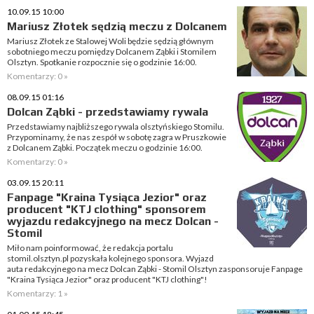
10.09.15 10:00
Mariusz Złotek sędzią meczu z Dolcanem
Mariusz Złotek ze Stalowej Woli będzie sędzią głównym
sobotniego meczu pomiędzy Dolcanem Ząbki i Stomilem
Olsztyn. Spotkanie rozpocznie się o godzinie 16:00.
Komentarzy: 0 »
08.09.15 01:16
Dolcan Ząbki - przedstawiamy rywala
Przedstawiamy najbliższego rywala olsztyńskiego Stomilu.
Przypominamy, że nas zespół w sobotę zagra w Pruszkowie
z Dolcanem Ząbki. Początek meczu o godzinie 16:00.
Komentarzy: 0 »
03.09.15 20:11
Fanpage "Kraina Tysiąca Jezior" oraz
producent "KTJ clothing" sponsorem
wyjazdu redakcyjnego na mecz Dolcan -
Stomil
Miło nam poinformować, że redakcja portalu
stomil.olsztyn.pl pozyskała kolejnego sponsora. Wyjazd
auta redakcyjnego na mecz Dolcan Ząbki - Stomil Olsztyn zasponsoruje Fanpage
"Kraina Tysiąca Jezior" oraz producent "KTJ clothing"!
Komentarzy: 1 »