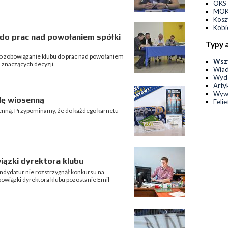
OKS 
MOKS
Kos
Kobi
do prac nad powołaniem spółki
Typy 
ło zobowiązanie klubu do prac nad powołaniem
Wsz
h znaczących decyzji.
Wia
Wyda
Arty
Wyw
dę wiosenną
Feli
senną. Przypominamy, że do każdego karnetu
iązki dyrektora klubu
ndydatur nie rozstrzygnął konkursu na
owiązki dyrektora klubu pozostanie Emil