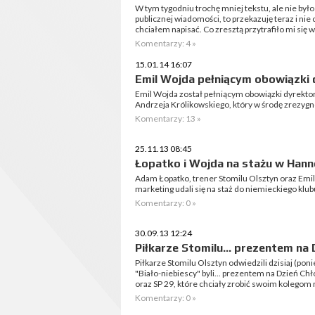
W tym tygodniu trochę mniej tekstu, ale nie było
publicznej wiadomości, to przekazuję teraz i ni
chciałem napisać. Co zresztą przytrafiło mi się w
Komentarzy: 4 »
15.01.14 16:07
Emil Wojda pełniącym obowiązki 
Emil Wojda został pełniącym obowiązki dyrektora
Andrzeja Królikowskiego, który w środę zrezyg
Komentarzy: 13 »
25.11.13 08:45
Łopatko i Wojda na stażu w Hann
Adam Łopatko, trener Stomilu Olsztyn oraz Emil 
marketing udali się na staż do niemieckiego klu
Komentarzy: 0 »
30.09.13 12:24
Piłkarze Stomilu... prezentem na
Piłkarze Stomilu Olsztyn odwiedzili dzisiaj (po
"Biało-niebiescy" byli... prezentem na Dzień Chł
oraz SP 29, które chciały zrobić swoim kolegom 
Komentarzy: 0 »