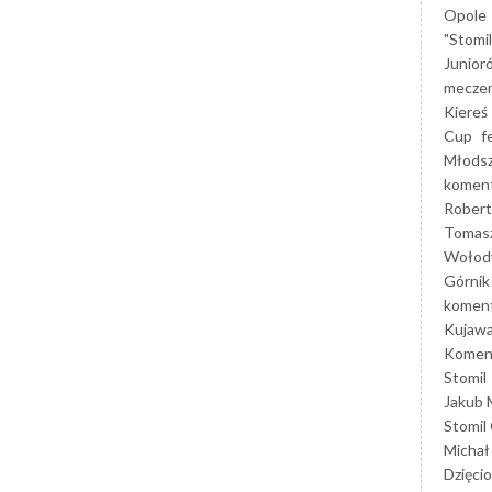
Opole
"Stomi
Junior
mecze
Kiereś
Cup
f
Młods
koment
Robert
Tomas
Wołod
Górnik
koment
Kujaw
Koment
Stomil
Jakub 
Stomil
Michał
Dzięcio