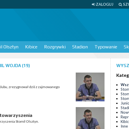
ZALOGUJ
SZ
l Olsztyn
Kibice
Rozgrywki
Stadion
Typowanie
Sk
L WOJDA (19)
WYSZ
Kateg
Wsz
 klubu, zrezygnował dziś z zajmowanego
Stom
Stom
Stomi
Juni
Stad
Nowy
stowarzyszenia
Repr
rzyszenia Stomil Olsztyn.
Kibi
Inne