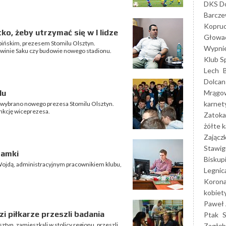
DKS Do
Barcz
Kopruc
ko, żeby utrzymać się w I lidze
Głowa
łpińskim, prezesem Stomilu Olsztyn.
Wypni
rwinie Saku czy budowie nowego stadionu.
Klub S
Lech
Dolcan
Mrągo
lu
karnet
e wybrano nowego prezesa Stomilu Olsztyn.
unkcję wiceprezesa.
Zatoka
żółte k
Zającz
Stawig
ramki
Biskup
ojdą, administracyjnym pracownikiem klubu,
Legnic
Korona
kobiet
Paweł 
i piłkarze przeszli badania
Ptak
ztyn, zamieszkali w stolicy regionu, przeszli
Zagłęb