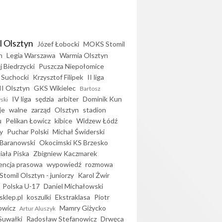
l Olsztyn
Józef Łobocki
MOKS Stomil
n
Legia Warszawa
Warmia Olsztyn
j Biedrzycki
Puszcza Niepołomice
 Suchocki
Krzysztof Filipek
II liga
II Olsztyn
GKS Wikielec
Bartosz
IV liga
sędzia
arbiter
Dominik Kun
ski
je
walne
zarząd
Olsztyn
stadion
u
Pelikan Łowicz
kibice
Widzew Łódź
y
Puchar Polski
Michał Świderski
Baranowski
Okocimski KS Brzesko
iała Piska
Zbigniew Kaczmarek
encja prasowa
wypowiedź
rozmowa
Stomil Olsztyn - juniorzy
Karol Żwir
Polska U-17
Daniel Michałowski
sklep.pl
koszulki
Ekstraklasa
Piotr
owicz
Mamry Giżycko
Artur Aluszyk
Suwałki
Radosław Stefanowicz
Drwęca