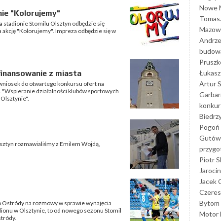
Nowe M
ie "Kolorujemy"
Tomasz
 stadionie Stomilu Olsztyn odbędzie się
Mazowi
a akcję "Kolorujemy". Impreza odbędzie się w
Andrze
budowa
Prusz
Łukasz 
inansowanie z miasta
Artur 
wniosek do otwartego konkursu ofert na
n. "Wspieranie działalności klubów sportowych
Garbar
 Olsztynie".
konkur
Biedrz
Pogoń 
Gutów
Olsztyn rozmawialiśmy z Emilem Wojdą,
przyg
Piotr S
Jarocin
Jacek 
Czeres
Bytom
do Ostródy na rozmowy w sprawie wynajęcia
dionu w Olsztynie, to od nowego sezonu Stomil
Motor 
stródy.