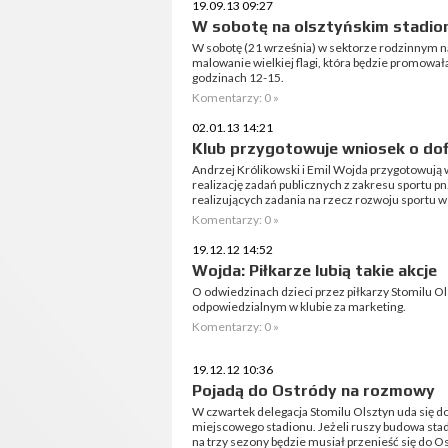
19.09.13 09:27
W sobotę na olsztyńskim stadion
W sobotę (21 września) w sektorze rodzinnym na
malowanie wielkiej flagi, która będzie promował
godzinach 12-15.
Komentarzy: 0 »
02.01.13 14:21
Klub przygotowuje wniosek o dof
Andrzej Królikowski i Emil Wojda przygotowują 
realizację zadań publicznych z zakresu sportu p
realizujących zadania na rzecz rozwoju sportu w
Komentarzy: 0 »
19.12.12 14:52
Wojda: Piłkarze lubią takie akcje
O odwiedzinach dzieci przez piłkarzy Stomilu 
odpowiedzialnym w klubie za marketing.
Komentarzy: 0 »
19.12.12 10:36
Pojadą do Ostródy na rozmowy
W czwartek delegacja Stomilu Olsztyn uda się 
miejscowego stadionu. Jeżeli ruszy budowa sta
na trzy sezony będzie musiał przenieść się do O