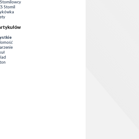
Stomilowcy
 Stomil
zykówka
ety
artykułów
ystkie
domość
rzenie
kuł
iad
eton