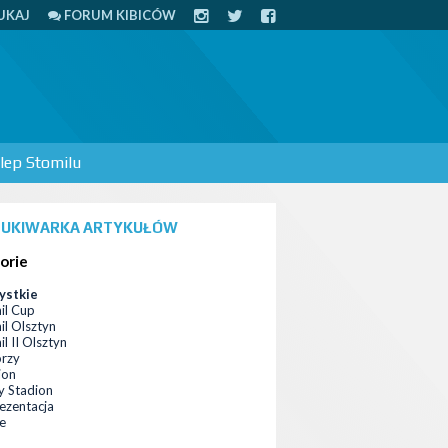
UKAJ
FORUM KIBICÓW
lep Stomilu
UKIWARKA ARTYKUŁÓW
orie
ystkie
il Cup
il Olsztyn
l II Olsztyn
orzy
ion
 Stadion
ezentacja
ce