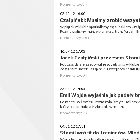
Komentarzy: 3 »
02.12.12 16:00
Czałpiński: Musimy zrobić wszyst
W piątek w klubie spotkaliśmy się z Jackiem Cza
Rozmawialiśmy m.in. o trenerze, transferach, E
Komentarzy: 16 »
16.07.12 17:03
Jacek Czałpiński prezesem Stomi
Podczas dzisiejszego walnego zebrania w klubi
Został nim Jacek Czałpiński. Do tej pory pełnił f
Komentarzy: 0 »
22.04.12 14:05
Emil Wojda wyjaśnia jak padały b
Po meczu w Łowiczu rozmawialiśmy z Emilem W
który opisuje jak padły bramki w meczu.
Komentarzy: 1 »
04.01.12 17:11
Stomil wrócił do treningów. Młodz
W środę rano młodzi piłkarze z kadry Stomilu Ols