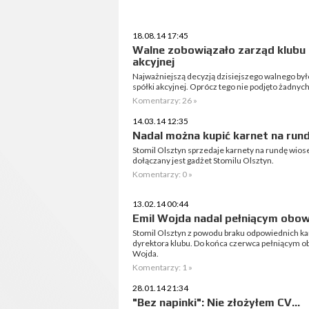
18.08.14 17:45
Walne zobowiązało zarząd klubu 
akcyjnej
Najważniejszą decyzją dzisiejszego walnego by
spółki akcyjnej. Oprócz tego nie podjęto żadnyc
Komentarzy: 26 »
14.03.14 12:35
Nadal można kupić karnet na run
Stomil Olsztyn sprzedaje karnety na rundę wio
dołączany jest gadżet Stomilu Olsztyn.
Komentarzy: 0 »
13.02.14 00:44
Emil Wojda nadal pełniącym obow
Stomil Olsztyn z powodu braku odpowiednich ka
dyrektora klubu. Do końca czerwca pełniącym ob
Wojda.
Komentarzy: 1 »
28.01.14 21:34
"Bez napinki": Nie złożyłem CV...