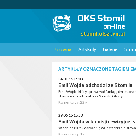
OKS Stomil
on-line
stomil.olsztyn.pl
Główna
Artykuły
Galerie
Stomi
ARTYKUŁY OZNACZONE TAGIEM EMI
04.01.16 15:03
Emil Wojda odchodzi ze Stomilu
Emil Wojda, który sprawował funkcję dyrektora
stanowiska i odchodzi ze Stomilu Olsztyn.
Komentarzy: 22 »
29.06.15 18:33
Emil Wojda w komisji rewizyjnej 
W poniedziałek odbyło się walne zebranie stowa
Komentarzy: 1 »