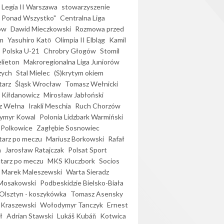
Legia II Warszawa
stowarzyszenie
l Ponad Wszystko"
Centralna Liga
ów
Dawid Mieczkowski
Rozmowa przed
m
Yasuhiro Katō
Olimpia II Elbląg
Kamil
Polska U-21
Chrobry Głogów
Stomil
elieton
Makroregionalna Liga Juniorów
zych
Stal Mielec
(S)krytym okiem
arz
Śląsk Wrocław
Tomasz Wełnicki
 Kiłdanowicz
Mirosław Jabłoński
z Wełna
Irakli Meschia
Ruch Chorzów
ymyr Kowal
Polonia Lidzbark Warmiński
 Polkowice
Zagłębie Sosnowiec
arz po meczu
Mariusz Borkowski
Rafał
a
Jarosław Ratajczak
Polsat Sport
arz po meczu
MKS Kluczbork
Socios
Marek Maleszewski
Warta Sieradz
Mosakowski
Podbeskidzie Bielsko-Biała
 Olsztyn - koszykówka
Tomasz Asensky
 Kraszewski
Wołodymyr Tanczyk
Ernest
ł
Adrian Stawski
Lukáš Kubáň
Kotwica