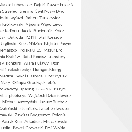
iasto Lubawskie
Dajtki
Paweł Łukasik
 Strzelec
trening
Świt Nowy Dwór
ecki
wyjazd
Robert Tunkiewicz
j Królikowski
Vęgoria Węgorzewo
 stadionu
Jacek Płuciennik
Znicz
ków
Ostróda
PZPN
Stal Rzeszów
Jegliński
Start Nidzica
Błękitni Pasym
Siemaszko
Polska U-15
Mazur Ełk
nia Kraków
Rafał Remisz
transfery
sy
konkurs
Wisła Puławy
Igor
ycki
Huragan Morąg
Polonia Pasłęk
Siedlce
Sokół Ostróda
Piotr Łysiak
 Mały
Olimpia Grudziądz
obóz
otowawczy
sparing
Pasym
Erwin Sak
kiba
plebiscyt
Wojciech Dziemidowicz
Michał Leszczyński
Janusz Bucholc
Czałpiński
stomil.olsztyn.pl
Sylwester
zewski
Zawisza Bydgoszcz
Polonia
Patryk Kun
Arkadiusz Mroczkowski
Lublin
Paweł Głowacki
Emil Wojda