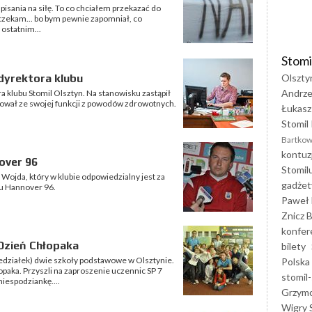
 pisania na siłę. To co chciałem przekazać do
e czekam... bo bym pewnie zapomniał, co
 ostatnim...
Stomi
Olszty
dyrektora klubu
Andrze
 klubu Stomil Olsztyn. Na stanowisku zastąpił
nował ze swojej funkcji z powodów zdrowotnych.
Łukasz
Stomil 
Bartkow
kontuz
over 96
Stomil
Wojda, który w klubie odpowiedzialny jest za
gadżet
bu Hannover 96.
Paweł 
Znicz B
konfer
 Dzień Chłopaka
bilety
niedziałek) dwie szkoły podstawowe w Olsztynie.
Polska
opaka. Przyszli na zaproszenie uczennic SP 7
stomil-
niespodziankę....
Grzym
Wigry 