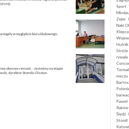
yższej.
Sport
Mindau
Zejer
Naki O
Klepcz
nastąpiły w wyglądzie biura klubowego.
Wojewó
Hutnik
Stróże
rywala
Concor
wa obecnie remont. - Jesteśmy na etapie
Termal
ski, dyrektor Stomilu Olsztyn.
meczu
Bartos
Poloni
barwac
Paweł 
Raków
Śledź
Stomil 
Katow