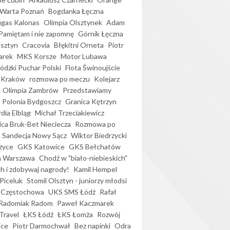
Warta Poznań
Bogdanka Łęczna
gas Kalonas
Olimpia Olsztynek
Adam
Pamiętam i nie zapomnę
Górnik Łęczna
lsztyn
Cracovia
Błękitni Orneta
Piotr
arek
MKS Korsze
Motor Lubawa
dzki Puchar Polski
Flota Świnoujście
 Kraków
rozmowa po meczu
Kolejarz
Olimpia Zambrów
Przedstawiamy
Polonia Bydgoszcz
Granica Kętrzyn
dia Elbląg
Michał Trzeciakiewicz
ica Bruk-Bet Nieciecza
Rozmowa po
Sandecja Nowy Sącz
Wiktor Biedrzycki
zyce
GKS Katowice
GKS Bełchatów
a Warszawa
Chodź w "biało-niebieskich"
h i zdobywaj nagrody!
Kamil Hempel
Piceluk
Stomil Olsztyn - juniorzy młodsi
 Częstochowa
UKS SMS Łódź
Rafał
Radomiak Radom
Paweł Kaczmarek
Travel
ŁKS Łódź
ŁKS Łomża
Rozwój
ice
Piotr Darmochwał
Bez napinki
Odra