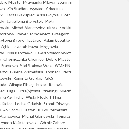
bre Miasto
Mławianka Mława
sparingi
ewo
Zin Stadion
wywiad
Arkadiusz
ki
Tęcza Biskupiec
Arka Gdynia
Piotr
cki
Jagiellonia Białystok
Piotr
ewski
Michał Alancewicz
ultras
Łódzki
portowy
Paweł Tomkiewicz
Grzegorz
Bytovia Bytów
licytacje
Adam Łopatko
 Ząbki
Jeziorak Iława
Mrągowia
wo
Pisa Barczewo
Dawid Szymonowicz
y
Chojniczanka Chojnice
Dobre Miasto
 Braniewo
Stal Stalowa Wola
WMZPN
artki
Galeria Warmińska
sponsor
Piotr
kowski
Rominta Gołdap
GKS
uda
Olimpia Elbląg
Łukta
Resovia
iec
I liga
Ultra(S)tomiL
treningi
Miedź
a
GKS Tychy
Wisła Płock
III liga
 Kielce
Lechia Gdańsk
Stomil Olsztyn -
y
AS Stomil Olsztyn
R-Gol
terminarz
Alancewicz
Michał Glanowski
Tomasz
Szymon Kaźmierowski
Górnik Zabrze
ie Lubin
Arkadiusz Czarnecki
Orange