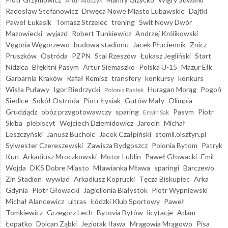
Artur Aluszyk
Radosław Stefanowicz
Drwęca Nowe Miasto Lubawskie
Dajtki
Paweł Łukasik
Tomasz Strzelec
trening
Świt Nowy Dwór
Mazowiecki
wyjazd
Robert Tunkiewicz
Andrzej Królikowski
Vęgoria Węgorzewo
budowa stadionu
Jacek Płuciennik
Znicz
Pruszków
Ostróda
PZPN
Stal Rzeszów
Łukasz Jegliński
Start
Nidzica
Błękitni Pasym
Artur Siemaszko
Polska U-15
Mazur Ełk
Garbarnia Kraków
Rafał Remisz
transfery
konkursy
konkurs
Wisła Puławy
Igor Biedrzycki
Huragan Morąg
Pogoń
Polonia Pasłęk
Siedlce
Sokół Ostróda
Piotr Łysiak
Gutów Mały
Olimpia
Grudziądz
obóz przygotowawczy
sparing
Pasym
Piotr
Erwin Sak
Skiba
plebiscyt
Wojciech Dziemidowicz
Jarocin
Michał
Leszczyński
Janusz Bucholc
Jacek Czałpiński
stomil.olsztyn.pl
Sylwester Czereszewski
Zawisza Bydgoszcz
Polonia Bytom
Patryk
Kun
Arkadiusz Mroczkowski
Motor Lublin
Paweł Głowacki
Emil
Wojda
DKS Dobre Miasto
Mławianka Mława
sparingi
Barczewo
Zin Stadion
wywiad
Arkadiusz Koprucki
Tęcza Biskupiec
Arka
Gdynia
Piotr Głowacki
Jagiellonia Białystok
Piotr Wypniewski
Michał Alancewicz
ultras
Łódzki Klub Sportowy
Paweł
Tomkiewicz
Grzegorz Lech
Bytovia Bytów
licytacje
Adam
Łopatko
Dolcan Ząbki
Jeziorak Iława
Mrągowia Mrągowo
Pisa