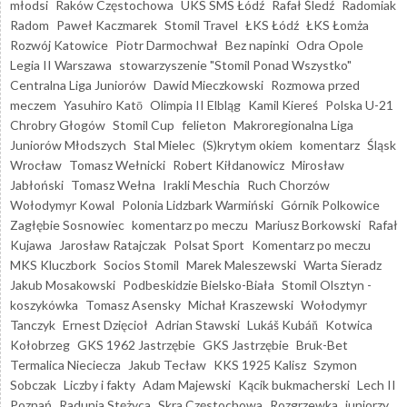
młodsi
Raków Częstochowa
UKS SMS Łódź
Rafał Śledź
Radomiak
Radom
Paweł Kaczmarek
Stomil Travel
ŁKS Łódź
ŁKS Łomża
Rozwój Katowice
Piotr Darmochwał
Bez napinki
Odra Opole
Legia II Warszawa
stowarzyszenie "Stomil Ponad Wszystko"
Centralna Liga Juniorów
Dawid Mieczkowski
Rozmowa przed
meczem
Yasuhiro Katō
Olimpia II Elbląg
Kamil Kiereś
Polska U-21
Chrobry Głogów
Stomil Cup
felieton
Makroregionalna Liga
Juniorów Młodszych
Stal Mielec
(S)krytym okiem
komentarz
Śląsk
Wrocław
Tomasz Wełnicki
Robert Kiłdanowicz
Mirosław
Jabłoński
Tomasz Wełna
Irakli Meschia
Ruch Chorzów
Wołodymyr Kowal
Polonia Lidzbark Warmiński
Górnik Polkowice
Zagłębie Sosnowiec
komentarz po meczu
Mariusz Borkowski
Rafał
Kujawa
Jarosław Ratajczak
Polsat Sport
Komentarz po meczu
MKS Kluczbork
Socios Stomil
Marek Maleszewski
Warta Sieradz
Jakub Mosakowski
Podbeskidzie Bielsko-Biała
Stomil Olsztyn -
koszykówka
Tomasz Asensky
Michał Kraszewski
Wołodymyr
Tanczyk
Ernest Dzięcioł
Adrian Stawski
Lukáš Kubáň
Kotwica
Kołobrzeg
GKS 1962 Jastrzębie
GKS Jastrzębie
Bruk-Bet
Termalica Nieciecza
Jakub Tecław
KKS 1925 Kalisz
Szymon
Sobczak
Liczby i fakty
Adam Majewski
Kącik bukmacherski
Lech II
Poznań
Radunia Stężyca
Skra Częstochowa
Rozgrzewka
juniorzy