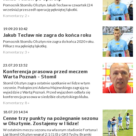
Pomocnik Stomilu Olsztyn Jakub Tecław w czwartek (24
września) przeszedł operację pękniętej łąkotki.
Komentarzy: 2 »
19.09.20 10:42
Jakub Tecław nie zagra do końca roku
Pomocnik Stomilu Olsztyn nie zagra do końca 2020 roku.
Piłkarz ma pękniętą łąkotkę.
Komentarzy: 3 »
23.07.20 13:52
Konferencja prasowa przed meczem
Warta Poznań - Stomil
Stomil Olsztyn zagra ostatnie spotkanie w I lidze w tym
sezonie. Podopieczni Adama Majewskiego zagrają na
wyjeździe z Wartą Poznań. Przed wyjazdem odbyła się
konferencja prasowa w siedzibie olsztyńskiego klubu.
Komentarzy: 8 »
18.07.20 14:34
Cenne trzy punkty na pożegnanie sezonu
w Olsztynie. Zostajemy w I lidze!
W ostatnim meczu sezonu na własnym stadionie Fortuna I
Ligi Stomil Olsztyn wygrał 2:1 (1:0) z GKS Tychy. Bramki