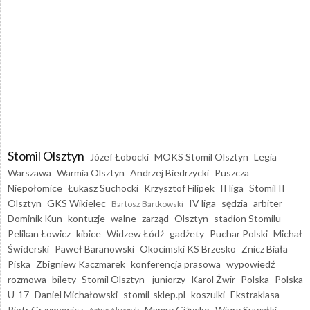
Stomil Olsztyn
Józef Łobocki
MOKS Stomil Olsztyn
Legia
Warszawa
Warmia Olsztyn
Andrzej Biedrzycki
Puszcza
Niepołomice
Łukasz Suchocki
Krzysztof Filipek
II liga
Stomil II
Olsztyn
GKS Wikielec
IV liga
sędzia
arbiter
Bartosz Bartkowski
Dominik Kun
kontuzje
walne
zarząd
Olsztyn
stadion Stomilu
Pelikan Łowicz
kibice
Widzew Łódź
gadżety
Puchar Polski
Michał
Świderski
Paweł Baranowski
Okocimski KS Brzesko
Znicz Biała
Piska
Zbigniew Kaczmarek
konferencja prasowa
wypowiedź
rozmowa
bilety
Stomil Olsztyn - juniorzy
Karol Żwir
Polska
Polska
U-17
Daniel Michałowski
stomil-sklep.pl
koszulki
Ekstraklasa
Piotr Grzymowicz
Mamry Giżycko
Wigry Suwałki