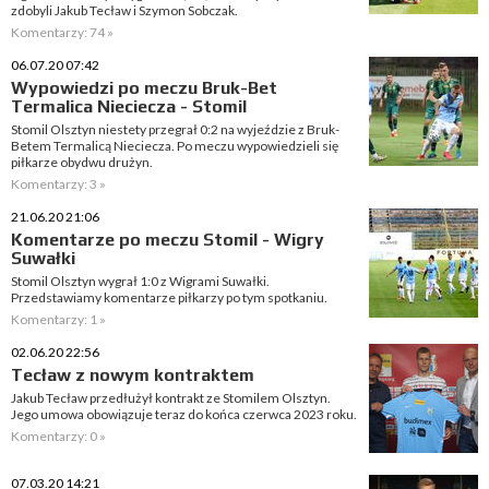
zdobyli Jakub Tecław i Szymon Sobczak.
Komentarzy: 74 »
06.07.20 07:42
Wypowiedzi po meczu Bruk-Bet
Termalica Nieciecza - Stomil
Stomil Olsztyn niestety przegrał 0:2 na wyjeździe z Bruk-
Betem Termalicą Nieciecza. Po meczu wypowiedzieli się
piłkarze obydwu drużyn.
Komentarzy: 3 »
21.06.20 21:06
Komentarze po meczu Stomil - Wigry
Suwałki
Stomil Olsztyn wygrał 1:0 z Wigrami Suwałki.
Przedstawiamy komentarze piłkarzy po tym spotkaniu.
Komentarzy: 1 »
02.06.20 22:56
Tecław z nowym kontraktem
Jakub Tecław przedłużył kontrakt ze Stomilem Olsztyn.
Jego umowa obowiązuje teraz do końca czerwca 2023 roku.
Komentarzy: 0 »
07.03.20 14:21