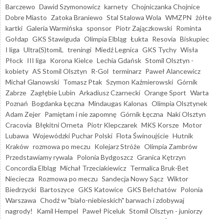
Barczewo
Dawid Szymonowicz
karnety
Chojniczanka Chojnice
Dobre Miasto
Zatoka Braniewo
Stal Stalowa Wola
WMZPN
żółte
kartki
Galeria Warmińska
sponsor
Piotr Zajączkowski
Rominta
Gołdap
GKS Stawiguda
Olimpia Elbląg
Łukta
Resovia
Biskupiec
I liga
Ultra(S)tomiL
treningi
Miedź Legnica
GKS Tychy
Wisła
Płock
III liga
Korona Kielce
Lechia Gdańsk
Stomil Olsztyn -
kobiety
AS Stomil Olsztyn
R-Gol
terminarz
Paweł Alancewicz
Michał Glanowski
Tomasz Ptak
Szymon Kaźmierowski
Górnik
Zabrze
Zagłębie Lubin
Arkadiusz Czarnecki
Orange Sport
Warta
Poznań
Bogdanka Łęczna
Mindaugas Kalonas
Olimpia Olsztynek
Adam Zejer
Pamiętam i nie zapomnę
Górnik Łęczna
Naki Olsztyn
Cracovia
Błękitni Orneta
Piotr Klepczarek
MKS Korsze
Motor
Lubawa
Wojewódzki Puchar Polski
Flota Świnoujście
Hutnik
Kraków
rozmowa po meczu
Kolejarz Stróże
Olimpia Zambrów
Przedstawiamy rywala
Polonia Bydgoszcz
Granica Kętrzyn
Concordia Elbląg
Michał Trzeciakiewicz
Termalica Bruk-Bet
Nieciecza
Rozmowa po meczu
Sandecja Nowy Sącz
Wiktor
Biedrzycki
Bartoszyce
GKS Katowice
GKS Bełchatów
Polonia
Warszawa
Chodź w "biało-niebieskich" barwach i zdobywaj
nagrody!
Kamil Hempel
Paweł Piceluk
Stomil Olsztyn - juniorzy