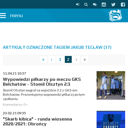
menu
ARTYKUŁY OZNACZONE TAGIEM JAKUB TECŁAW (37)
1
2
11.04.21 10:37
Wypowiedzi piłkarzy po meczu GKS
Bełchatów - Stomil Olsztyn 2:3
Stomil Olsztyn wygrał na wyjeździe 3:2 z GKS-em
Bełchatów. Prezentujemy wypowiedzi piłkarzy po tym
spotkaniu.
Komentarzy: 0 »
23.02.21 09:35
"Skarb kibica" - runda wiosenna
2020/2021: Obrońcy