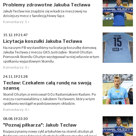
Problemy zdrowotne Jakuba Tecława
Jakub Tecław nie znajdzie się w kadrze meczowej na
dzisiejszy mecz z Sandecją Nowy Sącz.
Komentarzy: 5 »
15.12.19 21:47
Licytacja koszulki Jakuba Tecława
Na naszym FB wystawiliśmy na licytację koszulkę domową
Jakuba Tecława z meczu GKS Jastrzębie- Stomil Olsztyn.
Pomocnik Stomilu Olsztyn występował w niej własnie w tym
spotkaniu wyjazdowym Stomilu.
Komentarzy: 0 »
24.11.19 21:28
Tecław: Czekałem całą rundę na swoją
szansę
Stomil Olsztyn zremisował 0:0 z Radomiakiem Radom. Po
meczu rozmawialiśmy z Jakubem Tecławem, który w tym
spotkaniu wystąpił w podstawowym składzie.
Komentarzy: 0 »
08.08.19 23:30
"Poznaj piłkarza": Jakub Tecław
Rozpoczynamy nowy cykl artykułów na stomil.olsztyn.pl.
Będziemy przedstawiać olsztyński piłkarzy trochę od innej