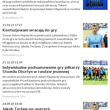
W poprzednim artykule przedstawiliśmy bramkarzy, a teraz
czas na przedstawienie formacji obronnej. Takimi
zawodnikami będzie dysponował Adam Majewski w rundzie
wiosennej.
Komentarzy: 0 »
11.01.21 17:27
Kontuzjowani wracają do gry
Trener Adam Majewski na pewno jest zadowolony z faktu,
że do gry wróciło dwóch kontuzjowanych zawodników. W
Mrągowie na boisku w akcji mogliśmy zobaczyć Rafała
Remisza oraz Jakuba Tecława. Z zespołem trenuje już także
Koki Hinokio.
Komentarzy: 6 »
21.12.20 11:39
Indywidualne podsumowanie gry piłkarzy
Stomilu Olsztyn w rundzie jesiennej
W rundzie jesiennej trener Adam Majewski skorzystał z 28
zawodników. Przedstawiamy podsumowanie gry
poszczególnych piłkarzy Stomilu Olsztyn. Artykuł
okraszony jest komentarzami kibiców, które zostały
zamieszczone na naszym FB.
Komentarzy: 19 »
24.09.20 15:45
Jakub Tecław po operacji