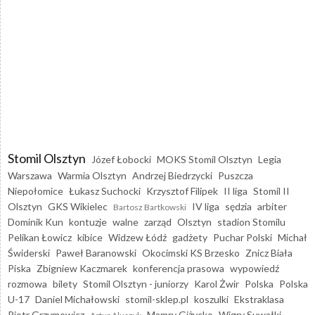
Stomil Olsztyn
Józef Łobocki
MOKS Stomil Olsztyn
Legia
Warszawa
Warmia Olsztyn
Andrzej Biedrzycki
Puszcza
Niepołomice
Łukasz Suchocki
Krzysztof Filipek
II liga
Stomil II
Olsztyn
GKS Wikielec
IV liga
sędzia
arbiter
Bartosz Bartkowski
Dominik Kun
kontuzje
walne
zarząd
Olsztyn
stadion Stomilu
Pelikan Łowicz
kibice
Widzew Łódź
gadżety
Puchar Polski
Michał
Świderski
Paweł Baranowski
Okocimski KS Brzesko
Znicz Biała
Piska
Zbigniew Kaczmarek
konferencja prasowa
wypowiedź
rozmowa
bilety
Stomil Olsztyn - juniorzy
Karol Żwir
Polska
Polska
U-17
Daniel Michałowski
stomil-sklep.pl
koszulki
Ekstraklasa
Piotr Grzymowicz
Mamry Giżycko
Wigry Suwałki