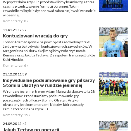
W poprzednim artykule przedstawiliśmy bramkarzy, a teraz
czas na przedstawienie formacji obronnej. Takimi
zawodnikami będzie dysponował Adam Majewski w rundzie
wiosennej.
Komentarzy: 0 »
11.01.21 17:27
Kontuzjowani wracają do gry
Trener Adam Majewski na pewno jest zadowolony z faktu,
że do gry wróciło dwóch kontuzjowanych zawodników. W
Mrągowie na boisku w akcji mogliśmy zobaczyć Rafała
Remisza oraz Jakuba Tecława. Z zespołem trenuje już także
Koki Hinokio.
Komentarzy: 6 »
21.12.20 11:39
Indywidualne podsumowanie gry piłkarzy
Stomilu Olsztyn w rundzie jesiennej
W rundzie jesiennej trener Adam Majewski skorzystał z 28
zawodników. Przedstawiamy podsumowanie gry
poszczególnych piłkarzy Stomilu Olsztyn. Artykuł
okraszony jest komentarzami kibiców, które zostały
zamieszczone na naszym FB.
Komentarzy: 19 »
24.09.20 15:45
Jakub Tecław po operacji