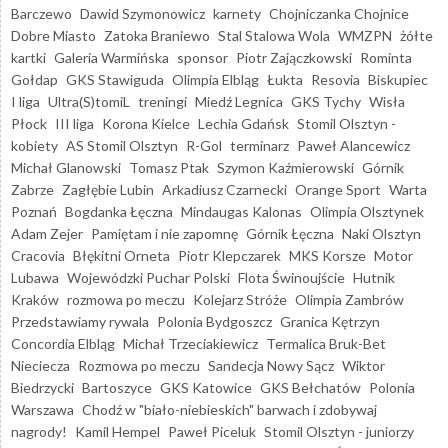
Barczewo
Dawid Szymonowicz
karnety
Chojniczanka Chojnice
Dobre Miasto
Zatoka Braniewo
Stal Stalowa Wola
WMZPN
żółte
kartki
Galeria Warmińska
sponsor
Piotr Zajączkowski
Rominta
Gołdap
GKS Stawiguda
Olimpia Elbląg
Łukta
Resovia
Biskupiec
I liga
Ultra(S)tomiL
treningi
Miedź Legnica
GKS Tychy
Wisła
Płock
III liga
Korona Kielce
Lechia Gdańsk
Stomil Olsztyn -
kobiety
AS Stomil Olsztyn
R-Gol
terminarz
Paweł Alancewicz
Michał Glanowski
Tomasz Ptak
Szymon Kaźmierowski
Górnik
Zabrze
Zagłębie Lubin
Arkadiusz Czarnecki
Orange Sport
Warta
Poznań
Bogdanka Łęczna
Mindaugas Kalonas
Olimpia Olsztynek
Adam Zejer
Pamiętam i nie zapomnę
Górnik Łęczna
Naki Olsztyn
Cracovia
Błękitni Orneta
Piotr Klepczarek
MKS Korsze
Motor
Lubawa
Wojewódzki Puchar Polski
Flota Świnoujście
Hutnik
Kraków
rozmowa po meczu
Kolejarz Stróże
Olimpia Zambrów
Przedstawiamy rywala
Polonia Bydgoszcz
Granica Kętrzyn
Concordia Elbląg
Michał Trzeciakiewicz
Termalica Bruk-Bet
Nieciecza
Rozmowa po meczu
Sandecja Nowy Sącz
Wiktor
Biedrzycki
Bartoszyce
GKS Katowice
GKS Bełchatów
Polonia
Warszawa
Chodź w "biało-niebieskich" barwach i zdobywaj
nagrody!
Kamil Hempel
Paweł Piceluk
Stomil Olsztyn - juniorzy