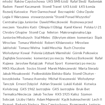
młodsi
Raków Częstochowa
UKS SMS Łódź
Rafał Śledź
Radomiak
Radom
Paweł Kaczmarek
Stomil Travel
ŁKS Łódź
ŁKS Łomża
Rozwój Katowice
Piotr Darmochwał
Bez napinki
Odra Opole
Legia II Warszawa
stowarzyszenie "Stomil Ponad Wszystko"
Centralna Liga Juniorów
Dawid Mieczkowski
Rozmowa przed
meczem
Yasuhiro Katō
Olimpia II Elbląg
Kamil Kiereś
Polska U-21
Chrobry Głogów
Stomil Cup
felieton
Makroregionalna Liga
Juniorów Młodszych
Stal Mielec
(S)krytym okiem
komentarz
Śląsk
Wrocław
Tomasz Wełnicki
Robert Kiłdanowicz
Mirosław
Jabłoński
Tomasz Wełna
Irakli Meschia
Ruch Chorzów
Wołodymyr Kowal
Polonia Lidzbark Warmiński
Górnik Polkowice
Zagłębie Sosnowiec
komentarz po meczu
Mariusz Borkowski
Rafał
Kujawa
Jarosław Ratajczak
Polsat Sport
Komentarz po meczu
MKS Kluczbork
Socios Stomil
Marek Maleszewski
Warta Sieradz
Jakub Mosakowski
Podbeskidzie Bielsko-Biała
Stomil Olsztyn -
koszykówka
Tomasz Asensky
Michał Kraszewski
Wołodymyr
Tanczyk
Ernest Dzięcioł
Adrian Stawski
Lukáš Kubáň
Kotwica
Kołobrzeg
GKS 1962 Jastrzębie
GKS Jastrzębie
Bruk-Bet
Termalica Nieciecza
Jakub Tecław
KKS 1925 Kalisz
Szymon
Sobczak
Liczby i fakty
Adam Majewski
Kącik bukmacherski
Lech II
Poznań
Radunia Stężyca
Skra Częstochowa
Rozgrzewka
juniorzy