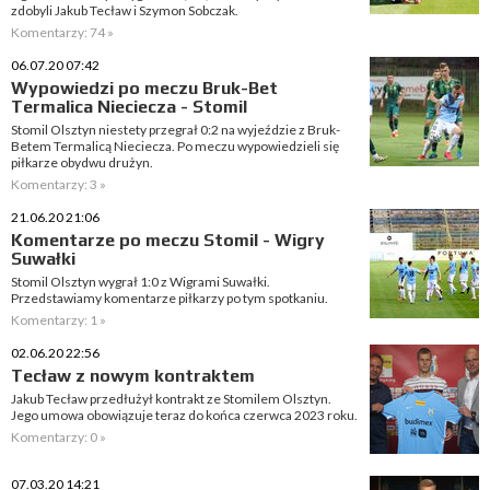
zdobyli Jakub Tecław i Szymon Sobczak.
Komentarzy: 74 »
06.07.20 07:42
Wypowiedzi po meczu Bruk-Bet
Termalica Nieciecza - Stomil
Stomil Olsztyn niestety przegrał 0:2 na wyjeździe z Bruk-
Betem Termalicą Nieciecza. Po meczu wypowiedzieli się
piłkarze obydwu drużyn.
Komentarzy: 3 »
21.06.20 21:06
Komentarze po meczu Stomil - Wigry
Suwałki
Stomil Olsztyn wygrał 1:0 z Wigrami Suwałki.
Przedstawiamy komentarze piłkarzy po tym spotkaniu.
Komentarzy: 1 »
02.06.20 22:56
Tecław z nowym kontraktem
Jakub Tecław przedłużył kontrakt ze Stomilem Olsztyn.
Jego umowa obowiązuje teraz do końca czerwca 2023 roku.
Komentarzy: 0 »
07.03.20 14:21