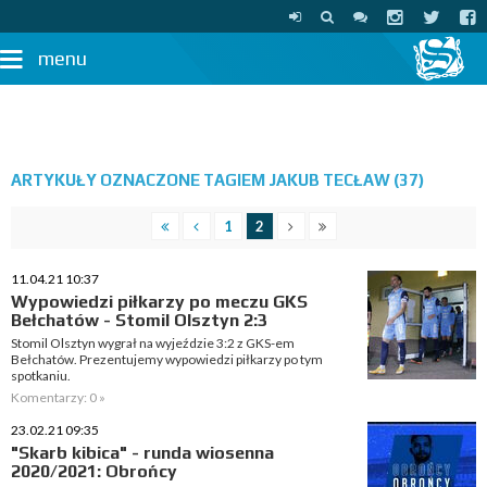
menu
ARTYKUŁY OZNACZONE TAGIEM JAKUB TECŁAW (37)
1
2
11.04.21 10:37
Wypowiedzi piłkarzy po meczu GKS
Bełchatów - Stomil Olsztyn 2:3
Stomil Olsztyn wygrał na wyjeździe 3:2 z GKS-em
Bełchatów. Prezentujemy wypowiedzi piłkarzy po tym
spotkaniu.
Komentarzy: 0 »
23.02.21 09:35
"Skarb kibica" - runda wiosenna
2020/2021: Obrońcy