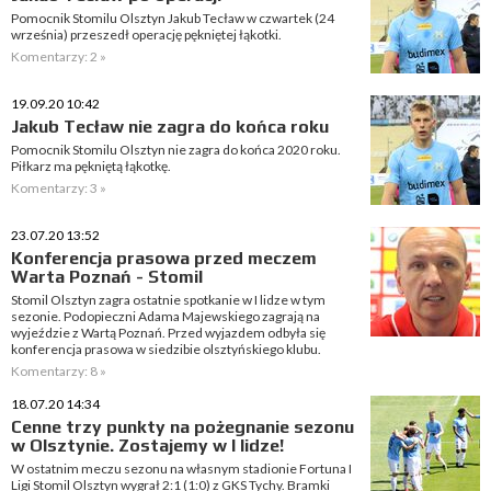
Pomocnik Stomilu Olsztyn Jakub Tecław w czwartek (24
września) przeszedł operację pękniętej łąkotki.
Komentarzy: 2 »
19.09.20 10:42
Jakub Tecław nie zagra do końca roku
Pomocnik Stomilu Olsztyn nie zagra do końca 2020 roku.
Piłkarz ma pękniętą łąkotkę.
Komentarzy: 3 »
23.07.20 13:52
Konferencja prasowa przed meczem
Warta Poznań - Stomil
Stomil Olsztyn zagra ostatnie spotkanie w I lidze w tym
sezonie. Podopieczni Adama Majewskiego zagrają na
wyjeździe z Wartą Poznań. Przed wyjazdem odbyła się
konferencja prasowa w siedzibie olsztyńskiego klubu.
Komentarzy: 8 »
18.07.20 14:34
Cenne trzy punkty na pożegnanie sezonu
w Olsztynie. Zostajemy w I lidze!
W ostatnim meczu sezonu na własnym stadionie Fortuna I
Ligi Stomil Olsztyn wygrał 2:1 (1:0) z GKS Tychy. Bramki