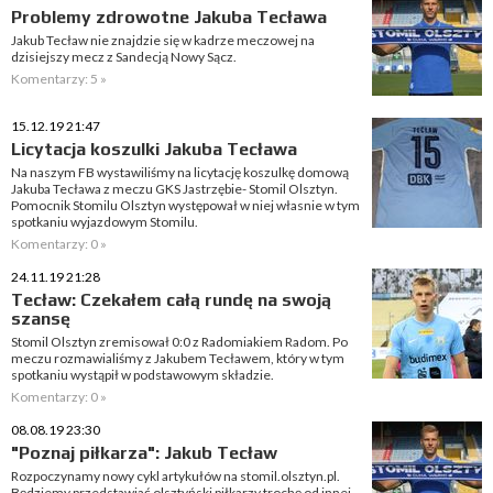
Problemy zdrowotne Jakuba Tecława
Jakub Tecław nie znajdzie się w kadrze meczowej na
dzisiejszy mecz z Sandecją Nowy Sącz.
Komentarzy: 5 »
15.12.19 21:47
Licytacja koszulki Jakuba Tecława
Na naszym FB wystawiliśmy na licytację koszulkę domową
Jakuba Tecława z meczu GKS Jastrzębie- Stomil Olsztyn.
Pomocnik Stomilu Olsztyn występował w niej własnie w tym
spotkaniu wyjazdowym Stomilu.
Komentarzy: 0 »
24.11.19 21:28
Tecław: Czekałem całą rundę na swoją
szansę
Stomil Olsztyn zremisował 0:0 z Radomiakiem Radom. Po
meczu rozmawialiśmy z Jakubem Tecławem, który w tym
spotkaniu wystąpił w podstawowym składzie.
Komentarzy: 0 »
08.08.19 23:30
"Poznaj piłkarza": Jakub Tecław
Rozpoczynamy nowy cykl artykułów na stomil.olsztyn.pl.
Będziemy przedstawiać olsztyński piłkarzy trochę od innej