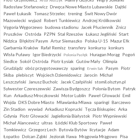
Artur Aluszyk
Radosław Stefanowicz
Drwęca Nowe Miasto Lubawskie
Dajtki
Paweł Łukasik
Tomasz Strzelec
trening
Świt Nowy Dwór
Mazowiecki
wyjazd
Robert Tunkiewicz
Andrzej Królikowski
Vęgoria Węgorzewo
budowa stadionu
Jacek Płuciennik
Znicz
Pruszków
Ostróda
PZPN
Stal Rzeszów
Łukasz Jegliński
Start
Nidzica
Błękitni Pasym
Artur Siemaszko
Polska U-15
Mazur Ełk
Garbarnia Kraków
Rafał Remisz
transfery
konkursy
konkurs
Wisła Puławy
Igor Biedrzycki
Huragan Morąg
Pogoń
Polonia Pasłęk
Siedlce
Sokół Ostróda
Piotr Łysiak
Gutów Mały
Olimpia
Grudziądz
obóz przygotowawczy
sparing
Pasym
Piotr
Erwin Sak
Skiba
plebiscyt
Wojciech Dziemidowicz
Jarocin
Michał
Leszczyński
Janusz Bucholc
Jacek Czałpiński
stomil.olsztyn.pl
Sylwester Czereszewski
Zawisza Bydgoszcz
Polonia Bytom
Patryk
Kun
Arkadiusz Mroczkowski
Motor Lublin
Paweł Głowacki
Emil
Wojda
DKS Dobre Miasto
Mławianka Mława
sparingi
Barczewo
Zin Stadion
wywiad
Arkadiusz Koprucki
Tęcza Biskupiec
Arka
Gdynia
Piotr Głowacki
Jagiellonia Białystok
Piotr Wypniewski
Michał Alancewicz
ultras
Łódzki Klub Sportowy
Paweł
Tomkiewicz
Grzegorz Lech
Bytovia Bytów
licytacje
Adam
Łopatko
Dolcan Ząbki
Jeziorak Iława
Mrągowia Mrągowo
Pisa