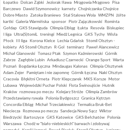
Łopatko
Dolcan Ząbki
Jeziorak Iława
Mrągowia Mrągowo
Pisa
Barczewo
Dawid Szymonowicz
karnety
Chojniczanka Chojnice
Dobre Miasto
Zatoka Braniewo
Stal Stalowa Wola
WMZPN
żółte
kartki
Galeria Warmińska
sponsor
Piotr Zajączkowski
Rominta
Gołdap
GKS Stawiguda
Olimpia Elbląg
Łukta
Resovia
Biskupiec
I liga
Ultra(S)tomiL
treningi
Miedź Legnica
GKS Tychy
Wisła
Płock
III liga
Korona Kielce
Lechia Gdańsk
Stomil Olsztyn -
kobiety
AS Stomil Olsztyn
R-Gol
terminarz
Paweł Alancewicz
Michał Glanowski
Tomasz Ptak
Szymon Kaźmierowski
Górnik
Zabrze
Zagłębie Lubin
Arkadiusz Czarnecki
Orange Sport
Warta
Poznań
Bogdanka Łęczna
Mindaugas Kalonas
Olimpia Olsztynek
Adam Zejer
Pamiętam i nie zapomnę
Górnik Łęczna
Naki Olsztyn
Cracovia
Błękitni Orneta
Piotr Klepczarek
MKS Korsze
Motor
Lubawa
Wojewódzki Puchar Polski
Flota Świnoujście
Hutnik
Kraków
rozmowa po meczu
Kolejarz Stróże
Olimpia Zambrów
Przedstawiamy rywala
Polonia Bydgoszcz
Granica Kętrzyn
Concordia Elbląg
Michał Trzeciakiewicz
Termalica Bruk-Bet
Nieciecza
Rozmowa po meczu
Sandecja Nowy Sącz
Wiktor
Biedrzycki
Bartoszyce
GKS Katowice
GKS Bełchatów
Polonia
Warszawa
Chodź w "biało-niebieskich" barwach i zdobywaj
nagrody!
Kamil Hempel
Paweł Piceluk
Stomil Olsztyn - juniorzy