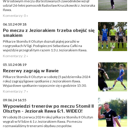
W środowym meczu dla testowanych zawodników wziął
udział 26-letni pomocnik Radosław Kruczkowski z Jezioraka
Iława.
Komentarzy: 0 »
06.10.24 09:18
Po meczu z Jeziorakiem trzeba obejść się
smakiem
Piłkarze Stomilu II Olsztyn doznali piątej porażki w
rozgrywkach IV ligi. Podopieczni Sebastiana Całki na
wyjeździe przegrali tym razem 1:3 z Jeziorakiem Iława.
Komentarzy: 2 »
05.10.24 08:19
Rezerwy zagrają w Iławie
Piłkarze Stomilu II Olsztyn w sobotę (5 października 2024
roku) zagrają ligowe spotkanie z Jeziorakiem Iława.
Wyjazdowe spotkanie rozpocznie się o godzinie 15:30.
Komentarzy: 7 »
09.06.24 16:55
Wypowiedzi trenerów po meczu Stomil II
Olsztyn - Jeziorak Iława 6:1. WIDEO!
W sobotę (8 czerwca 2024 roku) piłkarze Stomilu II Olsztyn
wygrali w IV lidze 6:1 z Jeziorakiem Iława. Po meczu
rozmawialiśmy trenerami obydwu zespołów.