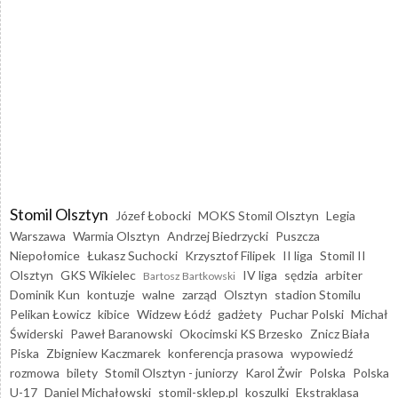
Stomil Olsztyn
Józef Łobocki
MOKS Stomil Olsztyn
Legia
Warszawa
Warmia Olsztyn
Andrzej Biedrzycki
Puszcza
Niepołomice
Łukasz Suchocki
Krzysztof Filipek
II liga
Stomil II
Olsztyn
GKS Wikielec
IV liga
sędzia
arbiter
Bartosz Bartkowski
Dominik Kun
kontuzje
walne
zarząd
Olsztyn
stadion Stomilu
Pelikan Łowicz
kibice
Widzew Łódź
gadżety
Puchar Polski
Michał
Świderski
Paweł Baranowski
Okocimski KS Brzesko
Znicz Biała
Piska
Zbigniew Kaczmarek
konferencja prasowa
wypowiedź
rozmowa
bilety
Stomil Olsztyn - juniorzy
Karol Żwir
Polska
Polska
U-17
Daniel Michałowski
stomil-sklep.pl
koszulki
Ekstraklasa