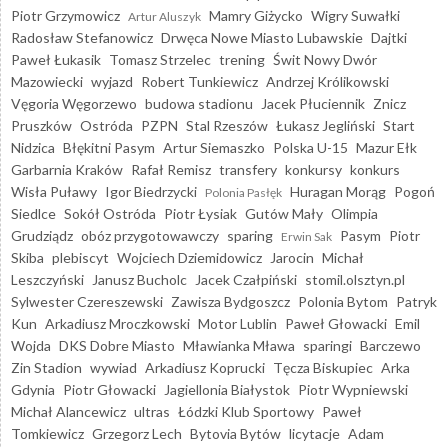
Piotr Grzymowicz
Mamry Giżycko
Wigry Suwałki
Artur Aluszyk
Radosław Stefanowicz
Drwęca Nowe Miasto Lubawskie
Dajtki
Paweł Łukasik
Tomasz Strzelec
trening
Świt Nowy Dwór
Mazowiecki
wyjazd
Robert Tunkiewicz
Andrzej Królikowski
Vęgoria Węgorzewo
budowa stadionu
Jacek Płuciennik
Znicz
Pruszków
Ostróda
PZPN
Stal Rzeszów
Łukasz Jegliński
Start
Nidzica
Błękitni Pasym
Artur Siemaszko
Polska U-15
Mazur Ełk
Garbarnia Kraków
Rafał Remisz
transfery
konkursy
konkurs
Wisła Puławy
Igor Biedrzycki
Huragan Morąg
Pogoń
Polonia Pasłęk
Siedlce
Sokół Ostróda
Piotr Łysiak
Gutów Mały
Olimpia
Grudziądz
obóz przygotowawczy
sparing
Pasym
Piotr
Erwin Sak
Skiba
plebiscyt
Wojciech Dziemidowicz
Jarocin
Michał
Leszczyński
Janusz Bucholc
Jacek Czałpiński
stomil.olsztyn.pl
Sylwester Czereszewski
Zawisza Bydgoszcz
Polonia Bytom
Patryk
Kun
Arkadiusz Mroczkowski
Motor Lublin
Paweł Głowacki
Emil
Wojda
DKS Dobre Miasto
Mławianka Mława
sparingi
Barczewo
Zin Stadion
wywiad
Arkadiusz Koprucki
Tęcza Biskupiec
Arka
Gdynia
Piotr Głowacki
Jagiellonia Białystok
Piotr Wypniewski
Michał Alancewicz
ultras
Łódzki Klub Sportowy
Paweł
Tomkiewicz
Grzegorz Lech
Bytovia Bytów
licytacje
Adam