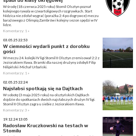
spadł do klasy okręgowej
W środę (18 czerwca 2025 roku) Stomil Olsztyn poznał
kolejnego rywala w czwartoligowych rozgrywkach. Start
Nidzica nie zdołał wygrać (porażka 2:4 po dogrywce) meczu
barażowego z Olimpią Zambrów i kolejny sezon spędzi w IV
lidze.
Komentarzy: 1 »
03.05.25 22:53
W ciemności wydarli punkt z dorobku
gości
W meczu 24. kolejki IV ligi Stomil II Olsztyn zremisował 2:2 z
Jeziorakiem Iława. Bramki dla naszej drużyny zdobyli Filip
Nilipiński i Michał Urbański.
Komentarzy: 1 »
02.05.25 22:24
Najsłabsi spotkają się na Dajtkach
W sobotę (3 maja 2025 roku) na olsztyńskich Dajtkach
dojdzie do spotkaniach dwóch najsłabszych drużyn IV ligi.
Stomil II Olsztyn zagra u siebie z Jeziorakiem Iława.
Komentarzy: 3 »
19.12.24 13:05
Radosław Kruczkowski na testach w
Stomilu