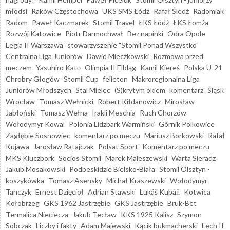
młodsi
Raków Częstochowa
UKS SMS Łódź
Rafał Śledź
Radomiak
Radom
Paweł Kaczmarek
Stomil Travel
ŁKS Łódź
ŁKS Łomża
Rozwój Katowice
Piotr Darmochwał
Bez napinki
Odra Opole
Legia II Warszawa
stowarzyszenie "Stomil Ponad Wszystko"
Centralna Liga Juniorów
Dawid Mieczkowski
Rozmowa przed
meczem
Yasuhiro Katō
Olimpia II Elbląg
Kamil Kiereś
Polska U-21
Chrobry Głogów
Stomil Cup
felieton
Makroregionalna Liga
Juniorów Młodszych
Stal Mielec
(S)krytym okiem
komentarz
Śląsk
Wrocław
Tomasz Wełnicki
Robert Kiłdanowicz
Mirosław
Jabłoński
Tomasz Wełna
Irakli Meschia
Ruch Chorzów
Wołodymyr Kowal
Polonia Lidzbark Warmiński
Górnik Polkowice
Zagłębie Sosnowiec
komentarz po meczu
Mariusz Borkowski
Rafał
Kujawa
Jarosław Ratajczak
Polsat Sport
Komentarz po meczu
MKS Kluczbork
Socios Stomil
Marek Maleszewski
Warta Sieradz
Jakub Mosakowski
Podbeskidzie Bielsko-Biała
Stomil Olsztyn -
koszykówka
Tomasz Asensky
Michał Kraszewski
Wołodymyr
Tanczyk
Ernest Dzięcioł
Adrian Stawski
Lukáš Kubáň
Kotwica
Kołobrzeg
GKS 1962 Jastrzębie
GKS Jastrzębie
Bruk-Bet
Termalica Nieciecza
Jakub Tecław
KKS 1925 Kalisz
Szymon
Sobczak
Liczby i fakty
Adam Majewski
Kącik bukmacherski
Lech II