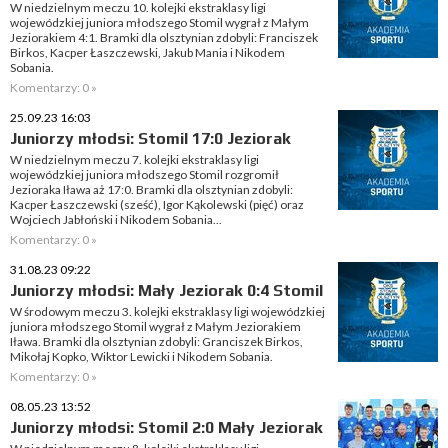
W niedzielnym meczu 10. kolejki ekstraklasy ligi
wojewódzkiej juniora młodszego Stomil wygrał z Małym
Jeziorakiem 4:1. Bramki dla olsztynian zdobyli: Franciszek
Birkos, Kacper Łaszczewski, Jakub Mania i Nikodem
Sobania.
Komentarzy: 0 »
25.09.23 16:03
Juniorzy młodsi: Stomil 17:0 Jeziorak
W niedzielnym meczu 7. kolejki ekstraklasy ligi
wojewódzkiej juniora młodszego Stomil rozgromił
Jezioraka Iława aż 17:0. Bramki dla olsztynian zdobyli:
Kacper Łaszczewski (sześć), Igor Kąkolewski (pięć) oraz
Wojciech Jabłoński i Nikodem Sobania...
Komentarzy: 0 »
31.08.23 09:22
Juniorzy młodsi: Mały Jeziorak 0:4 Stomil
W środowym meczu 3. kolejki ekstraklasy ligi wojewódzkiej
juniora młodszego Stomil wygrał z Małym Jeziorakiem
Iława. Bramki dla olsztynian zdobyli: Granciszek Birkos,
Mikołaj Kopko, Wiktor Lewicki i Nikodem Sobania.
Komentarzy: 0 »
08.05.23 13:52
Juniorzy młodsi: Stomil 2:0 Mały Jeziorak