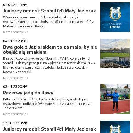
04.04.24 15:49
Juniorzy młodsi: Stomil 0:0 Mały Jeziorak
We wtorkowym meczu 4. kolejki ekstraklasy ligi
wojewódzkiej juniora młodszego Stomil zremisował 0:0 z
Małym Jeziorakiem Iława.
Komentarzy: 2 »
04.11.23 23:31
Dwa gole z Jeziorakiem to za mało, by nie
obejść się smakiem
Bez punktów z Iławy wrócił Stomil II. W 14. kolejce IV ligi
Stomil II Olsztyn przegrał na wyjeździe z Jeziorakiem Iława.
Bramki dla naszej drużyny zdobyli Łukasz Borkowski i
Kacper Kondracki.
Komentarzy: 4 »
03.11.23 20:49
Rezerwy jadą do Iławy
Piłkarze Stomilu II Olsztyn w sobotę rozegrają kolejne
wyjazdowe spotkanie. W Iławie zmierzą się z tamtejszym
Jeziorakiem.
Komentarzy: 5 »
17.10.23 13:28
Juniorzy młodsi: Stomil 4:1 Mały Jeziorak