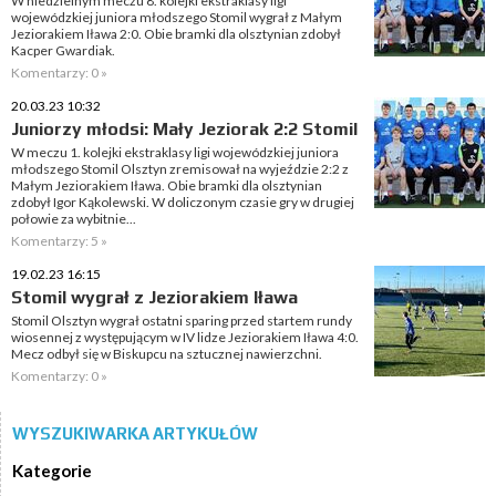
W niedzielnym meczu 8. kolejki ekstraklasy ligi
wojewódzkiej juniora młodszego Stomil wygrał z Małym
Jeziorakiem Iława 2:0. Obie bramki dla olsztynian zdobył
Kacper Gwardiak.
Komentarzy: 0 »
20.03.23 10:32
Juniorzy młodsi: Mały Jeziorak 2:2 Stomil
W meczu 1. kolejki ekstraklasy ligi wojewódzkiej juniora
młodszego Stomil Olsztyn zremisował na wyjeździe 2:2 z
Małym Jeziorakiem Iława. Obie bramki dla olsztynian
zdobył Igor Kąkolewski. W doliczonym czasie gry w drugiej
połowie za wybitnie...
Komentarzy: 5 »
19.02.23 16:15
Stomil wygrał z Jeziorakiem Iława
Stomil Olsztyn wygrał ostatni sparing przed startem rundy
wiosennej z występującym w IV lidze Jeziorakiem Iława 4:0.
Mecz odbył się w Biskupcu na sztucznej nawierzchni.
Komentarzy: 0 »
WYSZUKIWARKA ARTYKUŁÓW
Kategorie