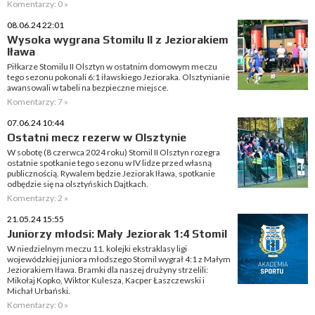
Komentarzy: 0 »
08.06.24 22:01
Wysoka wygrana Stomilu II z Jeziorakiem
Iława
Piłkarze Stomilu II Olsztyn w ostatnim domowym meczu
tego sezonu pokonali 6:1 iławskiego Jezioraka. Olsztynianie
awansowali w tabeli na bezpieczne miejsce.
Komentarzy: 7 »
07.06.24 10:44
Ostatni mecz rezerw w Olsztynie
W sobotę (8 czerwca 2024 roku) Stomil II Olsztyn rozegra
ostatnie spotkanie tego sezonu w IV lidze przed własną
publicznością. Rywalem będzie Jeziorak Iława, spotkanie
odbędzie się na olsztyńskich Dajtkach.
Komentarzy: 2 »
21.05.24 15:55
Juniorzy młodsi: Mały Jeziorak 1:4 Stomil
W niedzielnym meczu 11. kolejki ekstraklasy ligi
wojewódzkiej juniora młodszego Stomil wygrał 4:1 z Małym
Jeziorakiem Iława. Bramki dla naszej drużyny strzelili:
Mikołaj Kopko, Wiktor Kulesza, Kacper Łaszczewski i
Michał Urbański.
Komentarzy: 0 »