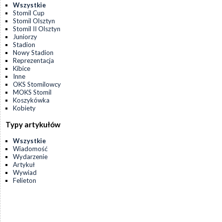
Wszystkie
Stomil Cup
Stomil Olsztyn
Stomil II Olsztyn
Juniorzy
Stadion
Nowy Stadion
Reprezentacja
Kibice
Inne
OKS Stomilowcy
MOKS Stomil
Koszykówka
Kobiety
Typy artykułów
Wszystkie
Wiadomość
Wydarzenie
Artykuł
Wywiad
Felieton