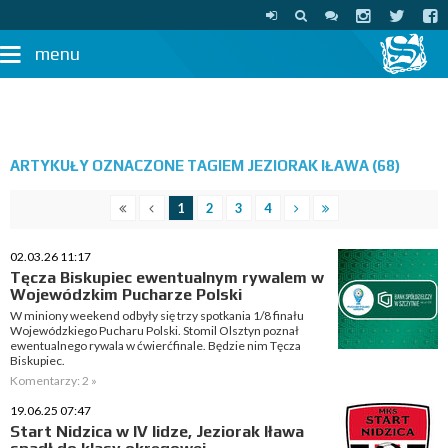
menu
ARTYKUŁY OZNACZONE TAGIEM JEZIORAK IŁAWA (68)
1
2
3
4
02.03.26 11:17
Tęcza Biskupiec ewentualnym rywalem w
Wojewódzkim Pucharze Polski
W miniony weekend odbyły się trzy spotkania 1/8 finału
Wojewódzkiego Pucharu Polski. Stomil Olsztyn poznał
ewentualnego rywala w ćwierćfinale. Będzie nim Tęcza
Biskupiec.
Komentarzy: 2 »
19.06.25 07:47
Start Nidzica w IV lidze, Jeziorak Iława