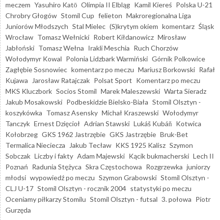
meczem
Yasuhiro Katō
Olimpia II Elbląg
Kamil Kiereś
Polska U-21
Chrobry Głogów
Stomil Cup
felieton
Makroregionalna Liga
Juniorów Młodszych
Stal Mielec
(S)krytym okiem
komentarz
Śląsk
Wrocław
Tomasz Wełnicki
Robert Kiłdanowicz
Mirosław
Jabłoński
Tomasz Wełna
Irakli Meschia
Ruch Chorzów
Wołodymyr Kowal
Polonia Lidzbark Warmiński
Górnik Polkowice
Zagłębie Sosnowiec
komentarz po meczu
Mariusz Borkowski
Rafał
Kujawa
Jarosław Ratajczak
Polsat Sport
Komentarz po meczu
MKS Kluczbork
Socios Stomil
Marek Maleszewski
Warta Sieradz
Jakub Mosakowski
Podbeskidzie Bielsko-Biała
Stomil Olsztyn -
koszykówka
Tomasz Asensky
Michał Kraszewski
Wołodymyr
Tanczyk
Ernest Dzięcioł
Adrian Stawski
Lukáš Kubáň
Kotwica
Kołobrzeg
GKS 1962 Jastrzębie
GKS Jastrzębie
Bruk-Bet
Termalica Nieciecza
Jakub Tecław
KKS 1925 Kalisz
Szymon
Sobczak
Liczby i fakty
Adam Majewski
Kącik bukmacherski
Lech II
Poznań
Radunia Stężyca
Skra Częstochowa
Rozgrzewka
juniorzy
młodsi
wypowiedź po meczu
Szymon Grabowski
Stomil Olsztyn -
CLJ U-17
Stomil Olsztyn - rocznik 2004
statystyki po meczu
Oceniamy piłkarzy Stomilu
Stomil Olsztyn - futsal
3. połowa
Piotr
Gurzęda