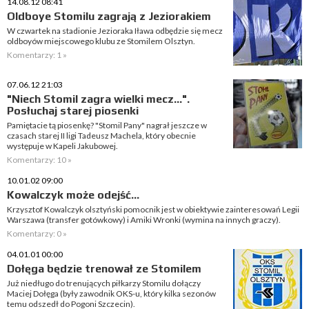
14.08.12 08:41
Oldboye Stomilu zagrają z Jeziorakiem
W czwartek na stadionie Jezioraka Iława odbędzie się mecz
oldboyów miejscowego klubu ze Stomilem Olsztyn.
Komentarzy: 1 »
07.06.12 21:03
"Niech Stomil zagra wielki mecz...".
Posłuchaj starej piosenki
Pamiętacie tą piosenkę? "Stomil Pany" nagrał jeszcze w
czasach starej II ligi Tadeusz Machela, który obecnie
występuje w Kapeli Jakubowej.
Komentarzy: 10 »
10.01.02 09:00
Kowalczyk może odejść...
Krzysztof Kowalczyk olsztyński pomocnik jest w obiektywie zainteresowań Legii
Warszawa (transfer gotówkowy) i Amiki Wronki (wymina na innych graczy).
Komentarzy: 0 »
04.01.01 00:00
Dołęga będzie trenował ze Stomilem
Już niedługo do trenujących piłkarzy Stomilu dołączy
Maciej Dołęga (były zawodnik OKS-u, który kilka sezonów
temu odszedł do Pogoni Szczecin).