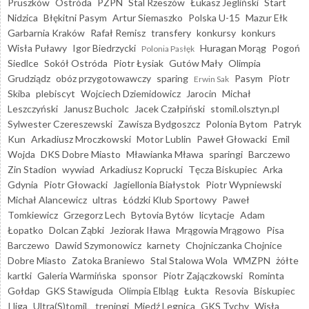
Pruszków
Ostróda
PZPN
Stal Rzeszów
Łukasz Jegliński
Start
Nidzica
Błękitni Pasym
Artur Siemaszko
Polska U-15
Mazur Ełk
Garbarnia Kraków
Rafał Remisz
transfery
konkursy
konkurs
Wisła Puławy
Igor Biedrzycki
Huragan Morąg
Pogoń
Polonia Pasłęk
Siedlce
Sokół Ostróda
Piotr Łysiak
Gutów Mały
Olimpia
Grudziądz
obóz przygotowawczy
sparing
Pasym
Piotr
Erwin Sak
Skiba
plebiscyt
Wojciech Dziemidowicz
Jarocin
Michał
Leszczyński
Janusz Bucholc
Jacek Czałpiński
stomil.olsztyn.pl
Sylwester Czereszewski
Zawisza Bydgoszcz
Polonia Bytom
Patryk
Kun
Arkadiusz Mroczkowski
Motor Lublin
Paweł Głowacki
Emil
Wojda
DKS Dobre Miasto
Mławianka Mława
sparingi
Barczewo
Zin Stadion
wywiad
Arkadiusz Koprucki
Tęcza Biskupiec
Arka
Gdynia
Piotr Głowacki
Jagiellonia Białystok
Piotr Wypniewski
Michał Alancewicz
ultras
Łódzki Klub Sportowy
Paweł
Tomkiewicz
Grzegorz Lech
Bytovia Bytów
licytacje
Adam
Łopatko
Dolcan Ząbki
Jeziorak Iława
Mrągowia Mrągowo
Pisa
Barczewo
Dawid Szymonowicz
karnety
Chojniczanka Chojnice
Dobre Miasto
Zatoka Braniewo
Stal Stalowa Wola
WMZPN
żółte
kartki
Galeria Warmińska
sponsor
Piotr Zajączkowski
Rominta
Gołdap
GKS Stawiguda
Olimpia Elbląg
Łukta
Resovia
Biskupiec
I liga
Ultra(S)tomiL
treningi
Miedź Legnica
GKS Tychy
Wisła