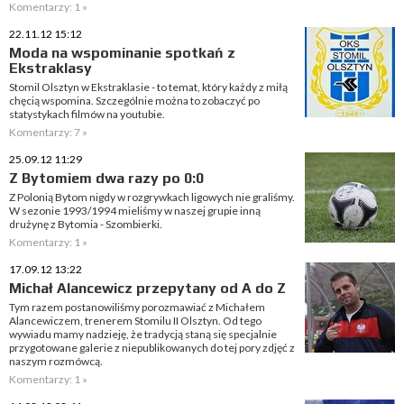
Komentarzy: 1 »
22.11.12 15:12
Moda na wspominanie spotkań z
Ekstraklasy
Stomil Olsztyn w Ekstraklasie - to temat, który każdy z miłą
chęcią wspomina. Szczególnie można to zobaczyć po
statystykach filmów na youtubie.
Komentarzy: 7 »
25.09.12 11:29
Z Bytomiem dwa razy po 0:0
Z Polonią Bytom nigdy w rozgrywkach ligowych nie graliśmy.
W sezonie 1993/1994 mieliśmy w naszej grupie inną
drużynę z Bytomia - Szombierki.
Komentarzy: 1 »
17.09.12 13:22
Michał Alancewicz przepytany od A do Z
Tym razem postanowiliśmy porozmawiać z Michałem
Alancewiczem, trenerem Stomilu II Olsztyn. Od tego
wywiadu mamy nadzieję, że tradycją staną się specjalnie
przygotowane galerie z niepublikowanych do tej pory zdjęć z
naszym rozmówcą.
Komentarzy: 1 »