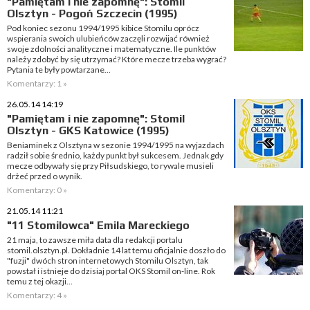
"Pamiętam i nie zapomnę": Stomil
Olsztyn - Pogoń Szczecin (1995)
Pod koniec sezonu 1994/1995 kibice Stomilu oprócz
wspierania swoich ulubieńców zaczęli rozwijać również
swoje zdolności analityczne i matematyczne. Ile punktów
należy zdobyć by się utrzymać? Które mecze trzeba wygrać?
Pytania te były powtarzane...
Komentarzy: 1 »
26.05.14 14:19
"Pamiętam i nie zapomnę": Stomil
Olsztyn - GKS Katowice (1995)
Beniaminek z Olsztyna w sezonie 1994/1995 na wyjazdach
radził sobie średnio, każdy punkt był sukcesem. Jednak gdy
mecze odbywały się przy Piłsudskiego, to rywale musieli
drżeć przed o wynik.
Komentarzy: 0 »
21.05.14 11:21
"11 Stomilowca" Emila Mareckiego
21 maja, to zawsze miła data dla redakcji portalu
stomil.olsztyn.pl. Dokładnie 14 lat temu oficjalnie doszło do
"fuzji" dwóch stron internetowych Stomilu Olsztyn, tak
powstał i istnieje do dzisiaj portal OKS Stomil on-line. Rok
temu z tej okazji...
Komentarzy: 4 »