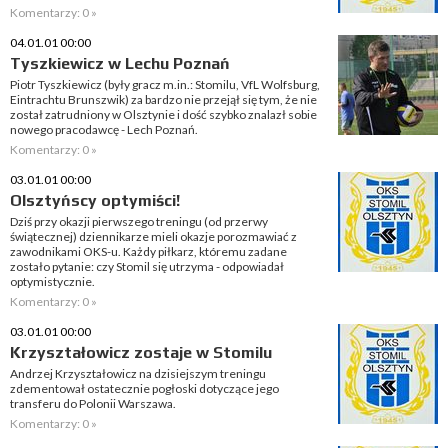
Komentarzy: 0 »
04.01.01 00:00
Tyszkiewicz w Lechu Poznań
Piotr Tyszkiewicz (były gracz m.in.: Stomilu, VfL Wolfsburg,
Eintrachtu Brunszwik) za bardzo nie przejął się tym, że nie
został zatrudniony w Olsztynie i dość szybko znalazł sobie
nowego pracodawcę - Lech Poznań.
Komentarzy: 0 »
03.01.01 00:00
Olsztyńscy optymiści!
Dziś przy okazji pierwszego treningu (od przerwy
świątecznej) dziennikarze mieli okazje porozmawiać z
zawodnikami OKS-u. Każdy piłkarz, któremu zadane
zostało pytanie: czy Stomil się utrzyma - odpowiadał
optymistycznie.
Komentarzy: 0 »
03.01.01 00:00
Krzyształowicz zostaje w Stomilu
Andrzej Krzyształowicz na dzisiejszym treningu
zdementował ostatecznie pogłoski dotyczące jego
transferu do Polonii Warszawa.
Komentarzy: 0 »