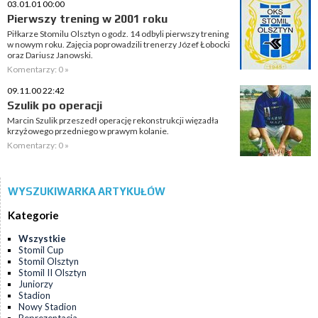
03.01.01 00:00
Pierwszy trening w 2001 roku
Piłkarze Stomilu Olsztyn o godz. 14 odbyli pierwszy trening
w nowym roku. Zajęcia poprowadzili trenerzy Józef Łobocki
oraz Dariusz Janowski.
Komentarzy: 0 »
09.11.00 22:42
Szulik po operacji
Marcin Szulik przeszedł operację rekonstrukcji więzadła
krzyżowego przedniego w prawym kolanie.
Komentarzy: 0 »
WYSZUKIWARKA ARTYKUŁÓW
Kategorie
Wszystkie
Stomil Cup
Stomil Olsztyn
Stomil II Olsztyn
Juniorzy
Stadion
Nowy Stadion