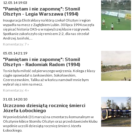
12.05.14 19:03
"Pamiętam i nie zapomnę": Stomil
Olsztyn - Legia Warszawa (1994)
Inauguracja Ekstraklasy na którą czekał Olsztyn i region
wypadła na mecz z Zagłębiem Lubin. 30 lipca 1994 zaczęła
się pisać historia OKS-u w najwyższej klasie rozgrywek.
Spotkanie zakończyło się remisem 2:2, dla nas strzelał
Andrzej Jasiński,...
Komentarzy: 7 »
05.05.14 21:19
"Pamiętam i nie zapomnę": Stomil
Olsztyn - Radomiak Radom (1994)
To nie była miłość od pierwszego wejrzenia. Kolega z klasy
ciągle opowiadał o Jankowskim, Sokołowskim,
Czereszewskim, Taliku aż w końcu namówił mnie bym
wybrał się z nim na mecz.
Komentarzy: 4 »
31.03.14 20:10
Uczczono dziesiątą rocznicę śmierci
Józefa Łobockiego
W poniedziałek (31 marca) na cmentarzu komunalnym w
Olsztynie kibice Stomilu Olsztyn oraz przedstawiciele klubu
wspólnie uczcili dziesiątą rocznicę śmierci Józefa
Łobockiego.