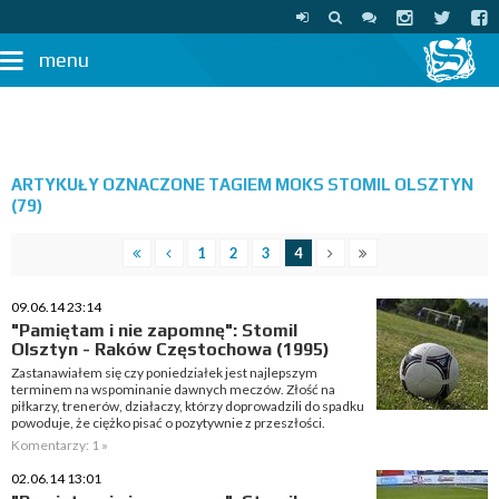
menu
ARTYKUŁY OZNACZONE TAGIEM MOKS STOMIL OLSZTYN
(79)
1
2
3
4
09.06.14 23:14
"Pamiętam i nie zapomnę": Stomil
Olsztyn - Raków Częstochowa (1995)
Zastanawiałem się czy poniedziałek jest najlepszym
terminem na wspominanie dawnych meczów. Złość na
piłkarzy, trenerów, działaczy, którzy doprowadzili do spadku
powoduje, że ciężko pisać o pozytywnie z przeszłości.
Komentarzy: 1 »
02.06.14 13:01