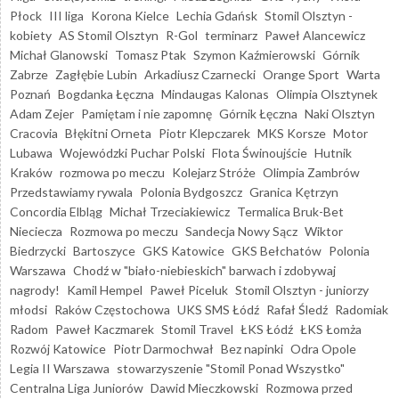
Płock
III liga
Korona Kielce
Lechia Gdańsk
Stomil Olsztyn -
kobiety
AS Stomil Olsztyn
R-Gol
terminarz
Paweł Alancewicz
Michał Glanowski
Tomasz Ptak
Szymon Kaźmierowski
Górnik
Zabrze
Zagłębie Lubin
Arkadiusz Czarnecki
Orange Sport
Warta
Poznań
Bogdanka Łęczna
Mindaugas Kalonas
Olimpia Olsztynek
Adam Zejer
Pamiętam i nie zapomnę
Górnik Łęczna
Naki Olsztyn
Cracovia
Błękitni Orneta
Piotr Klepczarek
MKS Korsze
Motor
Lubawa
Wojewódzki Puchar Polski
Flota Świnoujście
Hutnik
Kraków
rozmowa po meczu
Kolejarz Stróże
Olimpia Zambrów
Przedstawiamy rywala
Polonia Bydgoszcz
Granica Kętrzyn
Concordia Elbląg
Michał Trzeciakiewicz
Termalica Bruk-Bet
Nieciecza
Rozmowa po meczu
Sandecja Nowy Sącz
Wiktor
Biedrzycki
Bartoszyce
GKS Katowice
GKS Bełchatów
Polonia
Warszawa
Chodź w "biało-niebieskich" barwach i zdobywaj
nagrody!
Kamil Hempel
Paweł Piceluk
Stomil Olsztyn - juniorzy
młodsi
Raków Częstochowa
UKS SMS Łódź
Rafał Śledź
Radomiak
Radom
Paweł Kaczmarek
Stomil Travel
ŁKS Łódź
ŁKS Łomża
Rozwój Katowice
Piotr Darmochwał
Bez napinki
Odra Opole
Legia II Warszawa
stowarzyszenie "Stomil Ponad Wszystko"
Centralna Liga Juniorów
Dawid Mieczkowski
Rozmowa przed