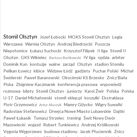
Stomil Olsztyn
Józef Łobocki
MOKS Stomil Olsztyn
Legia
Warszawa
Warmia Olsztyn
Andrzej Biedrzycki
Puszcza
Niepołomice
Łukasz Suchocki
Krzysztof Filipek
II liga
Stomil II
Olsztyn
GKS Wikielec
IV liga
sędzia
arbiter
Bartosz Bartkowski
Dominik Kun
kontuzje
walne
zarząd
Olsztyn
stadion Stomilu
Pelikan Łowicz
kibice
Widzew Łódź
gadżety
Puchar Polski
Michał
Świderski
Paweł Baranowski
Okocimski KS Brzesko
Znicz Biała
Piska
Zbigniew Kaczmarek
konferencja prasowa
wypowiedź
rozmowa
bilety
Stomil Olsztyn - juniorzy
Karol Żwir
Polska
Polska
U-17
Daniel Michałowski
stomil-sklep.pl
koszulki
Ekstraklasa
Piotr Grzymowicz
Mamry Giżycko
Wigry Suwałki
Artur Aluszyk
Radosław Stefanowicz
Drwęca Nowe Miasto Lubawskie
Dajtki
Paweł Łukasik
Tomasz Strzelec
trening
Świt Nowy Dwór
Mazowiecki
wyjazd
Robert Tunkiewicz
Andrzej Królikowski
Vęgoria Węgorzewo
budowa stadionu
Jacek Płuciennik
Znicz