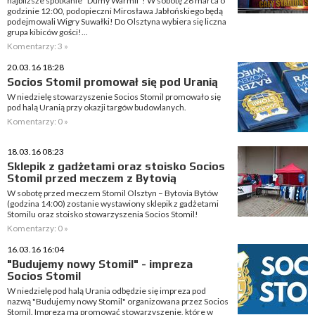
najbliższe spotkanie "Dumy Warmii"! W sobotę 26 marca o
godzinie 12:00, podopieczni Mirosława Jabłońskiego będą
podejmowali Wigry Suwałki! Do Olsztyna wybiera się liczna
grupa kibiców gości!...
Komentarzy: 3 »
20.03.16 18:28
Socios Stomil promował się pod Uranią
W niedzielę stowarzyszenie Socios Stomil promowało się
pod halą Uranią przy okazji targów budowlanych.
Komentarzy: 0 »
18.03.16 08:23
Sklepik z gadżetami oraz stoisko Socios
Stomil przed meczem z Bytovią
W sobotę przed meczem Stomil Olsztyn – Bytovia Bytów
(godzina 14:00) zostanie wystawiony sklepik z gadżetami
Stomilu oraz stoisko stowarzyszenia Socios Stomil!
Komentarzy: 0 »
16.03.16 16:04
"Budujemy nowy Stomil" - impreza
Socios Stomil
W niedzielę pod halą Urania odbędzie się impreza pod
nazwą "Budujemy nowy Stomil" organizowana przez Socios
Stomil. Impreza ma promować stowarzyszenie, które w