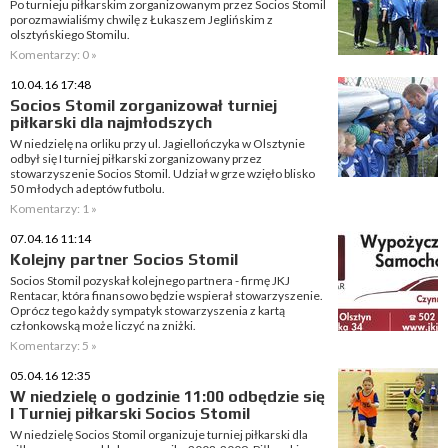
Po turnieju piłkarskim zorganizowanym przez Socios Stomil
porozmawialiśmy chwilę z Łukaszem Jeglińskim z
olsztyńskiego Stomilu.
Komentarzy: 0 »
10.04.16 17:48
Socios Stomil zorganizował turniej
piłkarski dla najmłodszych
W niedzielę na orliku przy ul. Jagiellończyka w Olsztynie
odbył się I turniej piłkarski zorganizowany przez
stowarzyszenie Socios Stomil. Udział w grze wzięło blisko
50 młodych adeptów futbolu.
Komentarzy: 1 »
07.04.16 11:14
Kolejny partner Socios Stomil
Socios Stomil pozyskał kolejnego partnera - firmę JKJ
Rentacar, która finansowo będzie wspierał stowarzyszenie.
Oprócz tego każdy sympatyk stowarzyszenia z kartą
członkowską może liczyć na zniżki.
Komentarzy: 5 »
05.04.16 12:35
W niedzielę o godzinie 11:00 odbędzie się
I Turniej piłkarski Socios Stomil
W niedzielę Socios Stomil organizuje turniej piłkarski dla