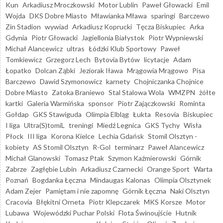
Kun
Arkadiusz Mroczkowski
Motor Lublin
Paweł Głowacki
Emil
Wojda
DKS Dobre Miasto
Mławianka Mława
sparingi
Barczewo
Zin Stadion
wywiad
Arkadiusz Koprucki
Tęcza Biskupiec
Arka
Gdynia
Piotr Głowacki
Jagiellonia Białystok
Piotr Wypniewski
Michał Alancewicz
ultras
Łódzki Klub Sportowy
Paweł
Tomkiewicz
Grzegorz Lech
Bytovia Bytów
licytacje
Adam
Łopatko
Dolcan Ząbki
Jeziorak Iława
Mrągowia Mrągowo
Pisa
Barczewo
Dawid Szymonowicz
karnety
Chojniczanka Chojnice
Dobre Miasto
Zatoka Braniewo
Stal Stalowa Wola
WMZPN
żółte
kartki
Galeria Warmińska
sponsor
Piotr Zajączkowski
Rominta
Gołdap
GKS Stawiguda
Olimpia Elbląg
Łukta
Resovia
Biskupiec
I liga
Ultra(S)tomiL
treningi
Miedź Legnica
GKS Tychy
Wisła
Płock
III liga
Korona Kielce
Lechia Gdańsk
Stomil Olsztyn -
kobiety
AS Stomil Olsztyn
R-Gol
terminarz
Paweł Alancewicz
Michał Glanowski
Tomasz Ptak
Szymon Kaźmierowski
Górnik
Zabrze
Zagłębie Lubin
Arkadiusz Czarnecki
Orange Sport
Warta
Poznań
Bogdanka Łęczna
Mindaugas Kalonas
Olimpia Olsztynek
Adam Zejer
Pamiętam i nie zapomnę
Górnik Łęczna
Naki Olsztyn
Cracovia
Błękitni Orneta
Piotr Klepczarek
MKS Korsze
Motor
Lubawa
Wojewódzki Puchar Polski
Flota Świnoujście
Hutnik