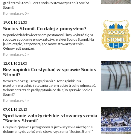
gadżetami Stomilu oraz stoisko stowarzyszenia Socios
Stomil!
Komentarzy: 0 »
19.01.16 11:35
Socios Stomil. Co dalej z pomysłem?
W poniedziałek wieczorem postanowiliśmy wybrać się na
robocze spotkanie grupy założycielskiej Socios Stomil. Na
jakim etapie jest powstające nowe stowarzyszenie?
Odpowiedź poniżej.
Komentarzy: 5 »
12.01.16 21:05
Bez napinki: Co słychać w sprawie Socios
Stomil?
Wracam do regularnego pisania "Bez napinki". Na
przełomie grudnia i stycznia dałem sobie trochę odpocząć.
W komentarzach padły pytania co dalej w sprawie Socios
Stomil?
Komentarzy: 4 »
07.01.16 15:15
Spotkanie założycielskie stowarzyszenia
"Socios Stomil"
Grupa inicjatywna przygotowała już wszystkie niezbędne
dokumenty do założenia stowarzyszenia "Socios Stomil".