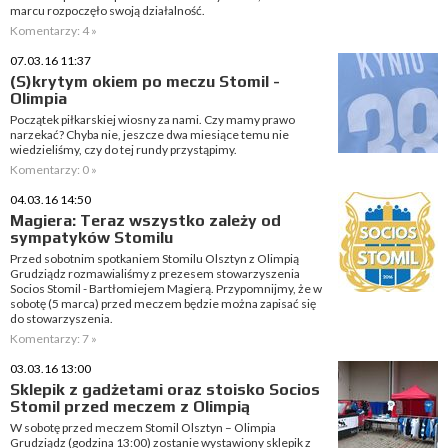
marcu rozpoczęło swoją działalność.
Komentarzy: 4 »
07.03.16 11:37
(S)krytym okiem po meczu Stomil -
Olimpia
Początek piłkarskiej wiosny za nami. Czy mamy prawo
narzekać? Chyba nie, jeszcze dwa miesiące temu nie
wiedzieliśmy, czy do tej rundy przystąpimy.
Komentarzy: 0 »
04.03.16 14:50
Magiera: Teraz wszystko zależy od
sympatyków Stomilu
Przed sobotnim spotkaniem Stomilu Olsztyn z Olimpią
Grudziądz rozmawialiśmy z prezesem stowarzyszenia
Socios Stomil - Bartłomiejem Magierą. Przypomnijmy, że w
sobotę (5 marca) przed meczem będzie można zapisać się
do stowarzyszenia.
Komentarzy: 7 »
03.03.16 13:00
Sklepik z gadżetami oraz stoisko Socios
Stomil przed meczem z Olimpią
W sobotę przed meczem Stomil Olsztyn – Olimpia
Grudziądz (godzina 13:00) zostanie wystawiony sklepik z