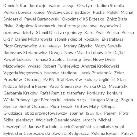
Dominik Kun
kontuzje
walne
zarząd
Olsztyn
stadion Stomilu
Pelikan Łowicz
kibice
Widzew Łódź
gadżety
Puchar Polski
Michał
Świderski
Paweł Baranowski
Okocimski KS Brzesko
Znicz Biała
Piska
Zbigniew Kaczmarek
konferencja prasowa
wypowiedź
rozmowa
bilety
Stomil Olsztyn - juniorzy
Karol Żwir
Polska
Polska
U-17
Daniel Michałowski
stomil-sklep.pl
koszulki
Ekstraklasa
Piotr Grzymowicz
Mamry Giżycko
Wigry Suwałki
Artur Aluszyk
Radosław Stefanowicz
Drwęca Nowe Miasto Lubawskie
Dajtki
Paweł Łukasik
Tomasz Strzelec
trening
Świt Nowy Dwór
Mazowiecki
wyjazd
Robert Tunkiewicz
Andrzej Królikowski
Vęgoria Węgorzewo
budowa stadionu
Jacek Płuciennik
Znicz
Pruszków
Ostróda
PZPN
Stal Rzeszów
Łukasz Jegliński
Start
Nidzica
Błękitni Pasym
Artur Siemaszko
Polska U-15
Mazur Ełk
Garbarnia Kraków
Rafał Remisz
transfery
konkursy
konkurs
Wisła Puławy
Igor Biedrzycki
Huragan Morąg
Pogoń
Polonia Pasłęk
Siedlce
Sokół Ostróda
Piotr Łysiak
Gutów Mały
Olimpia
Grudziądz
obóz przygotowawczy
sparing
Pasym
Piotr
Erwin Sak
Skiba
plebiscyt
Wojciech Dziemidowicz
Jarocin
Michał
Leszczyński
Janusz Bucholc
Jacek Czałpiński
stomil.olsztyn.pl
Sylwester Czereszewski
Zawisza Bydgoszcz
Polonia Bytom
Patryk