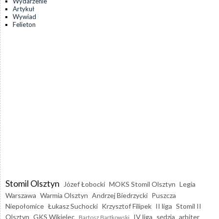
Wydarzenie
Artykuł
Wywiad
Felieton
Stomil Olsztyn
Józef Łobocki
MOKS Stomil Olsztyn
Legia
Warszawa
Warmia Olsztyn
Andrzej Biedrzycki
Puszcza
Niepołomice
Łukasz Suchocki
Krzysztof Filipek
II liga
Stomil II
Olsztyn
GKS Wikielec
IV liga
sędzia
arbiter
Bartosz Bartkowski