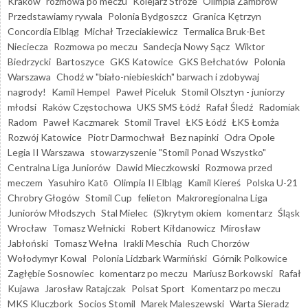
Kraków
rozmowa po meczu
Kolejarz Stróże
Olimpia Zambrów
Przedstawiamy rywala
Polonia Bydgoszcz
Granica Kętrzyn
Concordia Elbląg
Michał Trzeciakiewicz
Termalica Bruk-Bet
Nieciecza
Rozmowa po meczu
Sandecja Nowy Sącz
Wiktor
Biedrzycki
Bartoszyce
GKS Katowice
GKS Bełchatów
Polonia
Warszawa
Chodź w "biało-niebieskich" barwach i zdobywaj
nagrody!
Kamil Hempel
Paweł Piceluk
Stomil Olsztyn - juniorzy
młodsi
Raków Częstochowa
UKS SMS Łódź
Rafał Śledź
Radomiak
Radom
Paweł Kaczmarek
Stomil Travel
ŁKS Łódź
ŁKS Łomża
Rozwój Katowice
Piotr Darmochwał
Bez napinki
Odra Opole
Legia II Warszawa
stowarzyszenie "Stomil Ponad Wszystko"
Centralna Liga Juniorów
Dawid Mieczkowski
Rozmowa przed
meczem
Yasuhiro Katō
Olimpia II Elbląg
Kamil Kiereś
Polska U-21
Chrobry Głogów
Stomil Cup
felieton
Makroregionalna Liga
Juniorów Młodszych
Stal Mielec
(S)krytym okiem
komentarz
Śląsk
Wrocław
Tomasz Wełnicki
Robert Kiłdanowicz
Mirosław
Jabłoński
Tomasz Wełna
Irakli Meschia
Ruch Chorzów
Wołodymyr Kowal
Polonia Lidzbark Warmiński
Górnik Polkowice
Zagłębie Sosnowiec
komentarz po meczu
Mariusz Borkowski
Rafał
Kujawa
Jarosław Ratajczak
Polsat Sport
Komentarz po meczu
MKS Kluczbork
Socios Stomil
Marek Maleszewski
Warta Sieradz