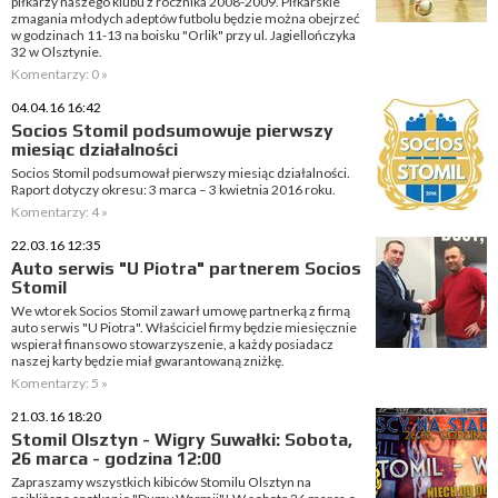
piłkarzy naszego klubu z rocznika 2008-2009. Piłkarskie
zmagania młodych adeptów futbolu będzie można obejrzeć
w godzinach 11-13 na boisku "Orlik" przy ul. Jagiellończyka
32 w Olsztynie.
Komentarzy: 0 »
04.04.16 16:42
Socios Stomil podsumowuje pierwszy
miesiąc działalności
Socios Stomil podsumował pierwszy miesiąc działalności.
Raport dotyczy okresu: 3 marca – 3 kwietnia 2016 roku.
Komentarzy: 4 »
22.03.16 12:35
Auto serwis "U Piotra" partnerem Socios
Stomil
We wtorek Socios Stomil zawarł umowę partnerką z firmą
auto serwis "U Piotra". Właściciel firmy będzie miesięcznie
wspierał finansowo stowarzyszenie, a każdy posiadacz
naszej karty będzie miał gwarantowaną zniżkę.
Komentarzy: 5 »
21.03.16 18:20
Stomil Olsztyn - Wigry Suwałki: Sobota,
26 marca - godzina 12:00
Zapraszamy wszystkich kibiców Stomilu Olsztyn na