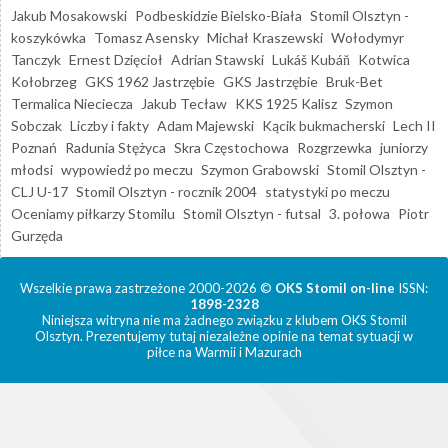
Jakub Mosakowski
Podbeskidzie Bielsko-Biała
Stomil Olsztyn -
koszykówka
Tomasz Asensky
Michał Kraszewski
Wołodymyr
Tanczyk
Ernest Dzięcioł
Adrian Stawski
Lukáš Kubáň
Kotwica
Kołobrzeg
GKS 1962 Jastrzębie
GKS Jastrzębie
Bruk-Bet
Termalica Nieciecza
Jakub Tecław
KKS 1925 Kalisz
Szymon
Sobczak
Liczby i fakty
Adam Majewski
Kącik bukmacherski
Lech II
Poznań
Radunia Stężyca
Skra Częstochowa
Rozgrzewka
juniorzy
młodsi
wypowiedź po meczu
Szymon Grabowski
Stomil Olsztyn -
CLJ U-17
Stomil Olsztyn - rocznik 2004
statystyki po meczu
Oceniamy piłkarzy Stomilu
Stomil Olsztyn - futsal
3. połowa
Piotr
Gurzęda
Wszelkie prawa zastrzeżone 2000-2026 ©
OKS Stomil on-line
ISSN:
1898-2328
Niniejsza witryna nie ma żadnego związku z klubem OKS Stomil
Olsztyn. Prezentujemy tutaj niezależne opinie na temat sytuacji w
piłce na Warmii i Mazurach