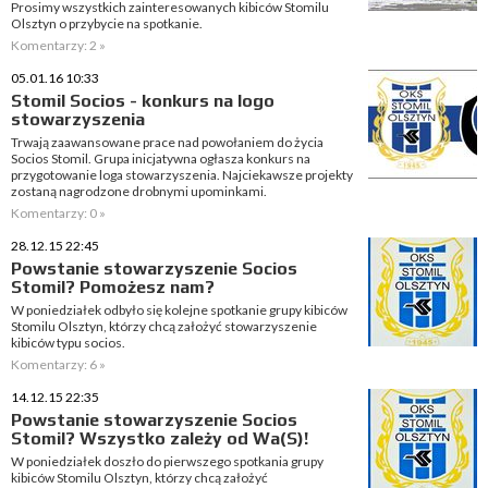
Prosimy wszystkich zainteresowanych kibiców Stomilu
Olsztyn o przybycie na spotkanie.
Komentarzy: 2 »
05.01.16 10:33
Stomil Socios - konkurs na logo
stowarzyszenia
Trwają zaawansowane prace nad powołaniem do życia
Socios Stomil. Grupa inicjatywna ogłasza konkurs na
przygotowanie loga stowarzyszenia. Najciekawsze projekty
zostaną nagrodzone drobnymi upominkami.
Komentarzy: 0 »
28.12.15 22:45
Powstanie stowarzyszenie Socios
Stomil? Pomożesz nam?
W poniedziałek odbyło się kolejne spotkanie grupy kibiców
Stomilu Olsztyn, którzy chcą założyć stowarzyszenie
kibiców typu socios.
Komentarzy: 6 »
14.12.15 22:35
Powstanie stowarzyszenie Socios
Stomil? Wszystko zależy od Wa(S)!
W poniedziałek doszło do pierwszego spotkania grupy
kibiców Stomilu Olsztyn, którzy chcą założyć