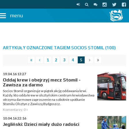
menu
ARTYKUŁY OZNACZONE TAGIEM SOCIOS STOMIL (100)
1
2
3
4
5
19.04.16 13:27
Oddaj krew i obejrzyj mecz Stomil -
Zawisza za darmo
Socios Stomil organizuje w piątek akcję oddawania krwi.
Każdy, kto odda krew w olsztyńskim centrum krwiodawstwa
otrzyma darmowe zaproszenie na sobotnie spotkanie
Stomilu Olsztyn z Zawiszą Bydgoszcz.
Komentarzy: 0 »
10.04.16 22:16
Jegliński: Dzieci miały dużo radości