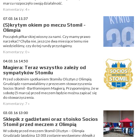
marcu rozpoczęło swoją działalność.
Komentarzy: 4 »
07.03.16 11:37
(S)krytym okiem po meczu Stomil -
Olimpia
Początek piłkarskiej wiosny za nami. Czy mamy prawo
narzekać? Chyba nie, jeszcze dwa miesiące temu nie
wiedzieliśmy, czy do tej rundy przystąpimy.
Komentarzy: 0 »
04.03.16 14:50
Magiera: Teraz wszystko zależy od
sympatyków Stomilu
Przed sobotnim spotkaniem Stomilu Olsztyn z Olimpią
Grudziądz rozmawialiśmy z prezesem stowarzyszenia
Socios Stomil - Bartłomiejem Magierą. Przypomnijmy, że w
sobotę (5 marca) przed meczem będzie można zapisać się
do stowarzyszenia.
Komentarzy: 7 »
03.03.16 13:00
Sklepik z gadżetami oraz stoisko Socios
Stomil przed meczem z Olimpią
W sobotę przed meczem Stomil Olsztyn – Olimpia
Grudziądz (godzina 13:00) zostanie wystawiony sklepik z