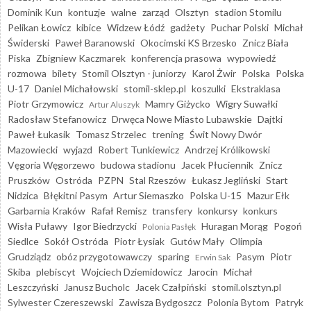
Dominik Kun
kontuzje
walne
zarząd
Olsztyn
stadion Stomilu
Pelikan Łowicz
kibice
Widzew Łódź
gadżety
Puchar Polski
Michał
Świderski
Paweł Baranowski
Okocimski KS Brzesko
Znicz Biała
Piska
Zbigniew Kaczmarek
konferencja prasowa
wypowiedź
rozmowa
bilety
Stomil Olsztyn - juniorzy
Karol Żwir
Polska
Polska
U-17
Daniel Michałowski
stomil-sklep.pl
koszulki
Ekstraklasa
Piotr Grzymowicz
Mamry Giżycko
Wigry Suwałki
Artur Aluszyk
Radosław Stefanowicz
Drwęca Nowe Miasto Lubawskie
Dajtki
Paweł Łukasik
Tomasz Strzelec
trening
Świt Nowy Dwór
Mazowiecki
wyjazd
Robert Tunkiewicz
Andrzej Królikowski
Vęgoria Węgorzewo
budowa stadionu
Jacek Płuciennik
Znicz
Pruszków
Ostróda
PZPN
Stal Rzeszów
Łukasz Jegliński
Start
Nidzica
Błękitni Pasym
Artur Siemaszko
Polska U-15
Mazur Ełk
Garbarnia Kraków
Rafał Remisz
transfery
konkursy
konkurs
Wisła Puławy
Igor Biedrzycki
Huragan Morąg
Pogoń
Polonia Pasłęk
Siedlce
Sokół Ostróda
Piotr Łysiak
Gutów Mały
Olimpia
Grudziądz
obóz przygotowawczy
sparing
Pasym
Piotr
Erwin Sak
Skiba
plebiscyt
Wojciech Dziemidowicz
Jarocin
Michał
Leszczyński
Janusz Bucholc
Jacek Czałpiński
stomil.olsztyn.pl
Sylwester Czereszewski
Zawisza Bydgoszcz
Polonia Bytom
Patryk