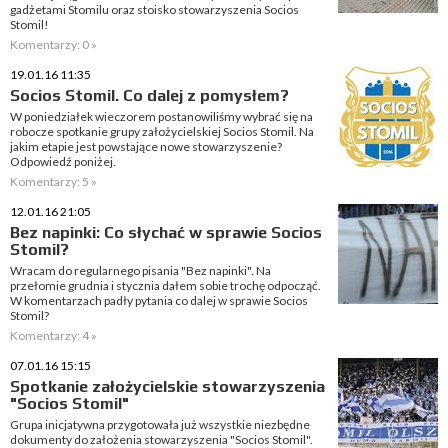
gadżetami Stomilu oraz stoisko stowarzyszenia Socios
Stomil!
Komentarzy: 0 »
19.01.16 11:35
Socios Stomil. Co dalej z pomysłem?
W poniedziałek wieczorem postanowiliśmy wybrać się na
robocze spotkanie grupy założycielskiej Socios Stomil. Na
jakim etapie jest powstające nowe stowarzyszenie?
Odpowiedź poniżej.
Komentarzy: 5 »
12.01.16 21:05
Bez napinki: Co słychać w sprawie Socios
Stomil?
Wracam do regularnego pisania "Bez napinki". Na
przełomie grudnia i stycznia dałem sobie trochę odpocząć.
W komentarzach padły pytania co dalej w sprawie Socios
Stomil?
Komentarzy: 4 »
07.01.16 15:15
Spotkanie założycielskie stowarzyszenia
"Socios Stomil"
Grupa inicjatywna przygotowała już wszystkie niezbędne
dokumenty do założenia stowarzyszenia "Socios Stomil".