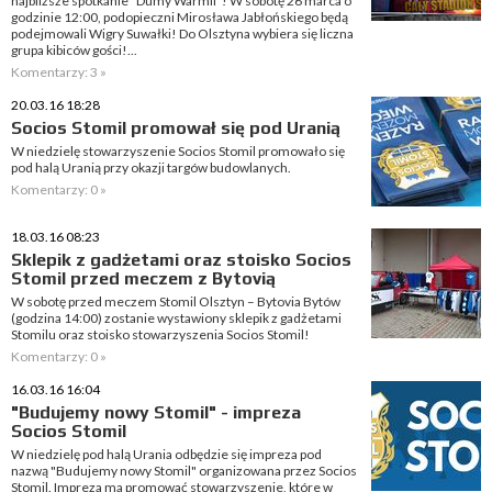
najbliższe spotkanie "Dumy Warmii"! W sobotę 26 marca o
godzinie 12:00, podopieczni Mirosława Jabłońskiego będą
podejmowali Wigry Suwałki! Do Olsztyna wybiera się liczna
grupa kibiców gości!...
Komentarzy: 3 »
20.03.16 18:28
Socios Stomil promował się pod Uranią
W niedzielę stowarzyszenie Socios Stomil promowało się
pod halą Uranią przy okazji targów budowlanych.
Komentarzy: 0 »
18.03.16 08:23
Sklepik z gadżetami oraz stoisko Socios
Stomil przed meczem z Bytovią
W sobotę przed meczem Stomil Olsztyn – Bytovia Bytów
(godzina 14:00) zostanie wystawiony sklepik z gadżetami
Stomilu oraz stoisko stowarzyszenia Socios Stomil!
Komentarzy: 0 »
16.03.16 16:04
"Budujemy nowy Stomil" - impreza
Socios Stomil
W niedzielę pod halą Urania odbędzie się impreza pod
nazwą "Budujemy nowy Stomil" organizowana przez Socios
Stomil. Impreza ma promować stowarzyszenie, które w