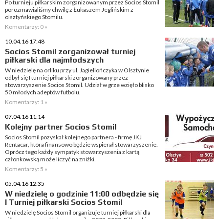
Po turnieju piłkarskim zorganizowanym przez Socios Stomil
porozmawialiśmy chwilę z Łukaszem Jeglińskim z
olsztyńskiego Stomilu.
Komentarzy: 0 »
10.04.16 17:48
Socios Stomil zorganizował turniej
piłkarski dla najmłodszych
W niedzielę na orliku przy ul. Jagiellończyka w Olsztynie
odbył się I turniej piłkarski zorganizowany przez
stowarzyszenie Socios Stomil. Udział w grze wzięło blisko
50 młodych adeptów futbolu.
Komentarzy: 1 »
07.04.16 11:14
Kolejny partner Socios Stomil
Socios Stomil pozyskał kolejnego partnera - firmę JKJ
Rentacar, która finansowo będzie wspierał stowarzyszenie.
Oprócz tego każdy sympatyk stowarzyszenia z kartą
członkowską może liczyć na zniżki.
Komentarzy: 5 »
05.04.16 12:35
W niedzielę o godzinie 11:00 odbędzie się
I Turniej piłkarski Socios Stomil
W niedzielę Socios Stomil organizuje turniej piłkarski dla