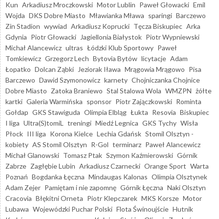
Kun
Arkadiusz Mroczkowski
Motor Lublin
Paweł Głowacki
Emil
Wojda
DKS Dobre Miasto
Mławianka Mława
sparingi
Barczewo
Zin Stadion
wywiad
Arkadiusz Koprucki
Tęcza Biskupiec
Arka
Gdynia
Piotr Głowacki
Jagiellonia Białystok
Piotr Wypniewski
Michał Alancewicz
ultras
Łódzki Klub Sportowy
Paweł
Tomkiewicz
Grzegorz Lech
Bytovia Bytów
licytacje
Adam
Łopatko
Dolcan Ząbki
Jeziorak Iława
Mrągowia Mrągowo
Pisa
Barczewo
Dawid Szymonowicz
karnety
Chojniczanka Chojnice
Dobre Miasto
Zatoka Braniewo
Stal Stalowa Wola
WMZPN
żółte
kartki
Galeria Warmińska
sponsor
Piotr Zajączkowski
Rominta
Gołdap
GKS Stawiguda
Olimpia Elbląg
Łukta
Resovia
Biskupiec
I liga
Ultra(S)tomiL
treningi
Miedź Legnica
GKS Tychy
Wisła
Płock
III liga
Korona Kielce
Lechia Gdańsk
Stomil Olsztyn -
kobiety
AS Stomil Olsztyn
R-Gol
terminarz
Paweł Alancewicz
Michał Glanowski
Tomasz Ptak
Szymon Kaźmierowski
Górnik
Zabrze
Zagłębie Lubin
Arkadiusz Czarnecki
Orange Sport
Warta
Poznań
Bogdanka Łęczna
Mindaugas Kalonas
Olimpia Olsztynek
Adam Zejer
Pamiętam i nie zapomnę
Górnik Łęczna
Naki Olsztyn
Cracovia
Błękitni Orneta
Piotr Klepczarek
MKS Korsze
Motor
Lubawa
Wojewódzki Puchar Polski
Flota Świnoujście
Hutnik