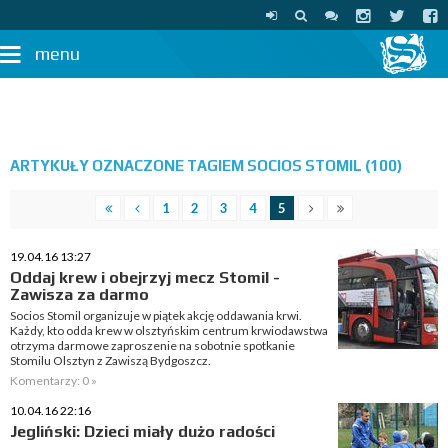
menu
ARTYKUŁY OZNACZONE TAGIEM SOCIOS STOMIL (100)
1
2
3
4
5
19.04.16 13:27
Oddaj krew i obejrzyj mecz Stomil -
Zawisza za darmo
Socios Stomil organizuje w piątek akcję oddawania krwi.
Każdy, kto odda krew w olsztyńskim centrum krwiodawstwa
otrzyma darmowe zaproszenie na sobotnie spotkanie
Stomilu Olsztyn z Zawiszą Bydgoszcz.
Komentarzy: 0 »
10.04.16 22:16
Jegliński: Dzieci miały dużo radości