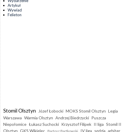
Wydarzenie
Artykuł
Wywiad
Felieton
Stomil Olsztyn
Józef Łobocki
MOKS Stomil Olsztyn
Legia
Warszawa
Warmia Olsztyn
Andrzej Biedrzycki
Puszcza
Niepołomice
Łukasz Suchocki
Krzysztof Filipek
II liga
Stomil II
Olsztyn
GKS Wikielec
IV liga
sędzia
arbiter
Bartosz Bartkowski