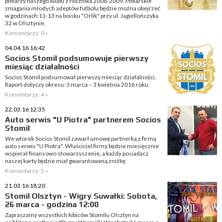
piłkarzy naszego klubu z rocznika 2008-2009. Piłkarskie
zmagania młodych adeptów futbolu będzie można obejrzeć
w godzinach 11-13 na boisku "Orlik" przy ul. Jagiellończyka
32 w Olsztynie.
Komentarzy: 0 »
04.04.16 16:42
Socios Stomil podsumowuje pierwszy
miesiąc działalności
Socios Stomil podsumował pierwszy miesiąc działalności.
Raport dotyczy okresu: 3 marca – 3 kwietnia 2016 roku.
Komentarzy: 4 »
22.03.16 12:35
Auto serwis "U Piotra" partnerem Socios
Stomil
We wtorek Socios Stomil zawarł umowę partnerką z firmą
auto serwis "U Piotra". Właściciel firmy będzie miesięcznie
wspierał finansowo stowarzyszenie, a każdy posiadacz
naszej karty będzie miał gwarantowaną zniżkę.
Komentarzy: 5 »
21.03.16 18:20
Stomil Olsztyn - Wigry Suwałki: Sobota,
26 marca - godzina 12:00
Zapraszamy wszystkich kibiców Stomilu Olsztyn na