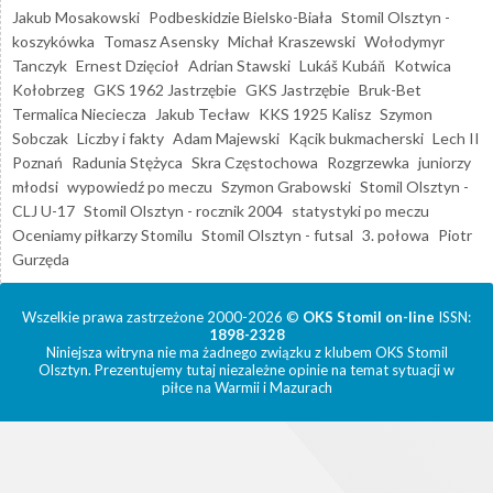
Jakub Mosakowski
Podbeskidzie Bielsko-Biała
Stomil Olsztyn -
koszykówka
Tomasz Asensky
Michał Kraszewski
Wołodymyr
Tanczyk
Ernest Dzięcioł
Adrian Stawski
Lukáš Kubáň
Kotwica
Kołobrzeg
GKS 1962 Jastrzębie
GKS Jastrzębie
Bruk-Bet
Termalica Nieciecza
Jakub Tecław
KKS 1925 Kalisz
Szymon
Sobczak
Liczby i fakty
Adam Majewski
Kącik bukmacherski
Lech II
Poznań
Radunia Stężyca
Skra Częstochowa
Rozgrzewka
juniorzy
młodsi
wypowiedź po meczu
Szymon Grabowski
Stomil Olsztyn -
CLJ U-17
Stomil Olsztyn - rocznik 2004
statystyki po meczu
Oceniamy piłkarzy Stomilu
Stomil Olsztyn - futsal
3. połowa
Piotr
Gurzęda
Wszelkie prawa zastrzeżone 2000-2026 ©
OKS Stomil on-line
ISSN:
1898-2328
Niniejsza witryna nie ma żadnego związku z klubem OKS Stomil
Olsztyn. Prezentujemy tutaj niezależne opinie na temat sytuacji w
piłce na Warmii i Mazurach