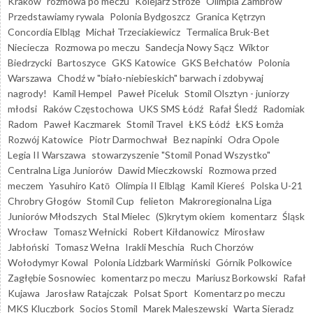
Kraków
rozmowa po meczu
Kolejarz Stróże
Olimpia Zambrów
Przedstawiamy rywala
Polonia Bydgoszcz
Granica Kętrzyn
Concordia Elbląg
Michał Trzeciakiewicz
Termalica Bruk-Bet
Nieciecza
Rozmowa po meczu
Sandecja Nowy Sącz
Wiktor
Biedrzycki
Bartoszyce
GKS Katowice
GKS Bełchatów
Polonia
Warszawa
Chodź w "biało-niebieskich" barwach i zdobywaj
nagrody!
Kamil Hempel
Paweł Piceluk
Stomil Olsztyn - juniorzy
młodsi
Raków Częstochowa
UKS SMS Łódź
Rafał Śledź
Radomiak
Radom
Paweł Kaczmarek
Stomil Travel
ŁKS Łódź
ŁKS Łomża
Rozwój Katowice
Piotr Darmochwał
Bez napinki
Odra Opole
Legia II Warszawa
stowarzyszenie "Stomil Ponad Wszystko"
Centralna Liga Juniorów
Dawid Mieczkowski
Rozmowa przed
meczem
Yasuhiro Katō
Olimpia II Elbląg
Kamil Kiereś
Polska U-21
Chrobry Głogów
Stomil Cup
felieton
Makroregionalna Liga
Juniorów Młodszych
Stal Mielec
(S)krytym okiem
komentarz
Śląsk
Wrocław
Tomasz Wełnicki
Robert Kiłdanowicz
Mirosław
Jabłoński
Tomasz Wełna
Irakli Meschia
Ruch Chorzów
Wołodymyr Kowal
Polonia Lidzbark Warmiński
Górnik Polkowice
Zagłębie Sosnowiec
komentarz po meczu
Mariusz Borkowski
Rafał
Kujawa
Jarosław Ratajczak
Polsat Sport
Komentarz po meczu
MKS Kluczbork
Socios Stomil
Marek Maleszewski
Warta Sieradz