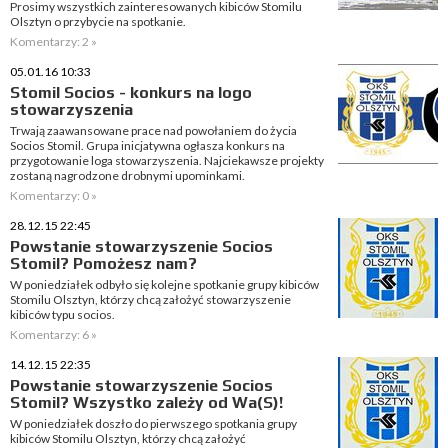
Prosimy wszystkich zainteresowanych kibiców Stomilu
Olsztyn o przybycie na spotkanie.
Komentarzy: 2 »
05.01.16 10:33
Stomil Socios - konkurs na logo
stowarzyszenia
Trwają zaawansowane prace nad powołaniem do życia
Socios Stomil. Grupa inicjatywna ogłasza konkurs na
przygotowanie loga stowarzyszenia. Najciekawsze projekty
zostaną nagrodzone drobnymi upominkami.
Komentarzy: 0 »
28.12.15 22:45
Powstanie stowarzyszenie Socios
Stomil? Pomożesz nam?
W poniedziałek odbyło się kolejne spotkanie grupy kibiców
Stomilu Olsztyn, którzy chcą założyć stowarzyszenie
kibiców typu socios.
Komentarzy: 6 »
14.12.15 22:35
Powstanie stowarzyszenie Socios
Stomil? Wszystko zależy od Wa(S)!
W poniedziałek doszło do pierwszego spotkania grupy
kibiców Stomilu Olsztyn, którzy chcą założyć