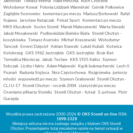
Jabłoński
Tomasz Wełna
Irakli Meschia
Ruch Chorzów
Wołodymyr Kowal
Polonia Lidzbark Warmiński
Górnik Polkowice
Zagłębie Sosnowiec
komentarz po meczu
Mariusz Borkowski
Rafał
Kujawa
Jarosław Ratajczak
Polsat Sport
Komentarz po meczu
MKS Kluczbork
Socios Stomil
Marek Maleszewski
Warta Sieradz
Jakub Mosakowski
Podbeskidzie Bielsko-Biała
Stomil Olsztyn -
koszykówka
Tomasz Asensky
Michał Kraszewski
Wołodymyr
Tanczyk
Ernest Dzięcioł
Adrian Stawski
Lukáš Kubáň
Kotwica
Kołobrzeg
GKS 1962 Jastrzębie
GKS Jastrzębie
Bruk-Bet
Termalica Nieciecza
Jakub Tecław
KKS 1925 Kalisz
Szymon
Sobczak
Liczby i fakty
Adam Majewski
Kącik bukmacherski
Lech II
Poznań
Radunia Stężyca
Skra Częstochowa
Rozgrzewka
juniorzy
młodsi
wypowiedź po meczu
Szymon Grabowski
Stomil Olsztyn -
CLJ U-17
Stomil Olsztyn - rocznik 2004
statystyki po meczu
Oceniamy piłkarzy Stomilu
Stomil Olsztyn - futsal
3. połowa
Piotr
Gurzęda
Wszelkie prawa zastrzeżone 2000-2026 ©
OKS Stomil on-line
ISSN:
1898-2328
Niniejsza witryna nie ma żadnego związku z klubem OKS Stomil
Olsztyn. Prezentujemy tutaj niezależne opinie na temat sytuacji w
piłce na Warmii i Mazurach