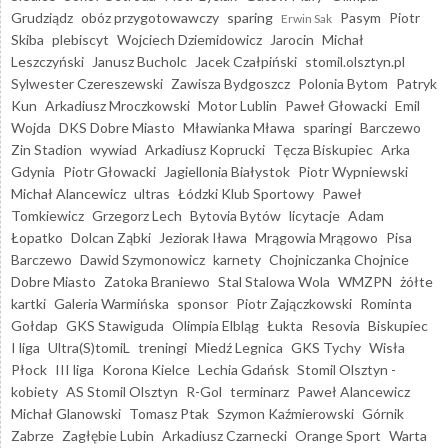
Grudziądz
obóz przygotowawczy
sparing
Pasym
Piotr
Erwin Sak
Skiba
plebiscyt
Wojciech Dziemidowicz
Jarocin
Michał
Leszczyński
Janusz Bucholc
Jacek Czałpiński
stomil.olsztyn.pl
Sylwester Czereszewski
Zawisza Bydgoszcz
Polonia Bytom
Patryk
Kun
Arkadiusz Mroczkowski
Motor Lublin
Paweł Głowacki
Emil
Wojda
DKS Dobre Miasto
Mławianka Mława
sparingi
Barczewo
Zin Stadion
wywiad
Arkadiusz Koprucki
Tęcza Biskupiec
Arka
Gdynia
Piotr Głowacki
Jagiellonia Białystok
Piotr Wypniewski
Michał Alancewicz
ultras
Łódzki Klub Sportowy
Paweł
Tomkiewicz
Grzegorz Lech
Bytovia Bytów
licytacje
Adam
Łopatko
Dolcan Ząbki
Jeziorak Iława
Mrągowia Mrągowo
Pisa
Barczewo
Dawid Szymonowicz
karnety
Chojniczanka Chojnice
Dobre Miasto
Zatoka Braniewo
Stal Stalowa Wola
WMZPN
żółte
kartki
Galeria Warmińska
sponsor
Piotr Zajączkowski
Rominta
Gołdap
GKS Stawiguda
Olimpia Elbląg
Łukta
Resovia
Biskupiec
I liga
Ultra(S)tomiL
treningi
Miedź Legnica
GKS Tychy
Wisła
Płock
III liga
Korona Kielce
Lechia Gdańsk
Stomil Olsztyn -
kobiety
AS Stomil Olsztyn
R-Gol
terminarz
Paweł Alancewicz
Michał Glanowski
Tomasz Ptak
Szymon Kaźmierowski
Górnik
Zabrze
Zagłębie Lubin
Arkadiusz Czarnecki
Orange Sport
Warta