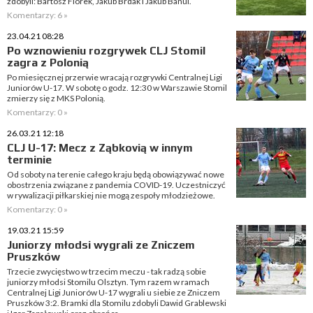
zdobyli: Bartosz Florek, Jakub Brdak i Jakub Banul.
Komentarzy: 6 »
23.04.21 08:28
Po wznowieniu rozgrywek CLJ Stomil
zagra z Polonią
Po miesięcznej przerwie wracają rozgrywki Centralnej Ligi
Juniorów U-17. W sobotę o godz. 12:30 w Warszawie Stomil
zmierzy się z MKS Polonią.
Komentarzy: 0 »
26.03.21 12:18
CLJ U-17: Mecz z Ząbkovią w innym
terminie
Od soboty na terenie całego kraju będą obowiązywać nowe
obostrzenia związane z pandemia COVID-19. Uczestniczyć
w rywalizacji piłkarskiej nie mogą zespoły młodzieżowe.
Komentarzy: 0 »
19.03.21 15:59
Juniorzy młodsi wygrali ze Zniczem
Pruszków
Trzecie zwycięstwo w trzecim meczu - tak radzą sobie
juniorzy młodsi Stomilu Olsztyn. Tym razem w ramach
Centralnej Ligi Juniorów U-17 wygrali u siebie ze Zniczem
Pruszków 3:2. Bramki dla Stomilu zdobyli Dawid Grablewski