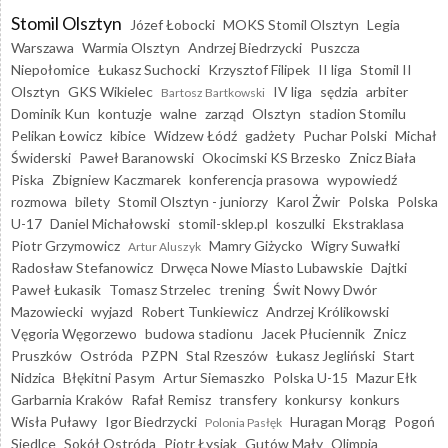
Stomil Olsztyn
Józef Łobocki
MOKS Stomil Olsztyn
Legia
Warszawa
Warmia Olsztyn
Andrzej Biedrzycki
Puszcza
Niepołomice
Łukasz Suchocki
Krzysztof Filipek
II liga
Stomil II
Olsztyn
GKS Wikielec
IV liga
sędzia
arbiter
Bartosz Bartkowski
Dominik Kun
kontuzje
walne
zarząd
Olsztyn
stadion Stomilu
Pelikan Łowicz
kibice
Widzew Łódź
gadżety
Puchar Polski
Michał
Świderski
Paweł Baranowski
Okocimski KS Brzesko
Znicz Biała
Piska
Zbigniew Kaczmarek
konferencja prasowa
wypowiedź
rozmowa
bilety
Stomil Olsztyn - juniorzy
Karol Żwir
Polska
Polska
U-17
Daniel Michałowski
stomil-sklep.pl
koszulki
Ekstraklasa
Piotr Grzymowicz
Mamry Giżycko
Wigry Suwałki
Artur Aluszyk
Radosław Stefanowicz
Drwęca Nowe Miasto Lubawskie
Dajtki
Paweł Łukasik
Tomasz Strzelec
trening
Świt Nowy Dwór
Mazowiecki
wyjazd
Robert Tunkiewicz
Andrzej Królikowski
Vęgoria Węgorzewo
budowa stadionu
Jacek Płuciennik
Znicz
Pruszków
Ostróda
PZPN
Stal Rzeszów
Łukasz Jegliński
Start
Nidzica
Błękitni Pasym
Artur Siemaszko
Polska U-15
Mazur Ełk
Garbarnia Kraków
Rafał Remisz
transfery
konkursy
konkurs
Wisła Puławy
Igor Biedrzycki
Huragan Morąg
Pogoń
Polonia Pasłęk
Siedlce
Sokół Ostróda
Piotr Łysiak
Gutów Mały
Olimpia