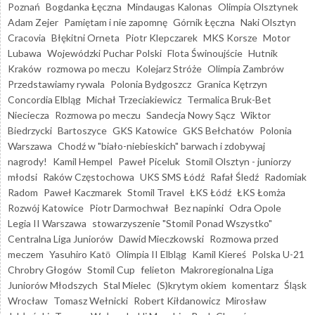
Poznań
Bogdanka Łęczna
Mindaugas Kalonas
Olimpia Olsztynek
Adam Zejer
Pamiętam i nie zapomnę
Górnik Łęczna
Naki Olsztyn
Cracovia
Błękitni Orneta
Piotr Klepczarek
MKS Korsze
Motor
Lubawa
Wojewódzki Puchar Polski
Flota Świnoujście
Hutnik
Kraków
rozmowa po meczu
Kolejarz Stróże
Olimpia Zambrów
Przedstawiamy rywala
Polonia Bydgoszcz
Granica Kętrzyn
Concordia Elbląg
Michał Trzeciakiewicz
Termalica Bruk-Bet
Nieciecza
Rozmowa po meczu
Sandecja Nowy Sącz
Wiktor
Biedrzycki
Bartoszyce
GKS Katowice
GKS Bełchatów
Polonia
Warszawa
Chodź w "biało-niebieskich" barwach i zdobywaj
nagrody!
Kamil Hempel
Paweł Piceluk
Stomil Olsztyn - juniorzy
młodsi
Raków Częstochowa
UKS SMS Łódź
Rafał Śledź
Radomiak
Radom
Paweł Kaczmarek
Stomil Travel
ŁKS Łódź
ŁKS Łomża
Rozwój Katowice
Piotr Darmochwał
Bez napinki
Odra Opole
Legia II Warszawa
stowarzyszenie "Stomil Ponad Wszystko"
Centralna Liga Juniorów
Dawid Mieczkowski
Rozmowa przed
meczem
Yasuhiro Katō
Olimpia II Elbląg
Kamil Kiereś
Polska U-21
Chrobry Głogów
Stomil Cup
felieton
Makroregionalna Liga
Juniorów Młodszych
Stal Mielec
(S)krytym okiem
komentarz
Śląsk
Wrocław
Tomasz Wełnicki
Robert Kiłdanowicz
Mirosław