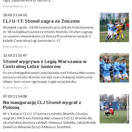
i Igor Zapałowski oraz obrońca...
Komentarzy: 3 »
18.03.21 14:10
CLJ U-17: Stomil zagra ze Zniczem
W piątek o godz. 14:00 na boisku przy Szkole Podstawowej
nr 18 na Dajtkach juniorzy młodsi Stomilu Olsztyn zagrają
ze swoimi rówieśnikami ze Znicza Pruszków w ramach 3.
kolejki Centralnej Ligi Juniorów U-17.
Komentarzy: 2 »
13.03.21 15:47
Stomil wygrywa z Legią Warszawa w
Centralnej Lidze Juniorów
Po zeszłotygodniowym zwycięstwie nad Polonią Warszawa
juniorzy młodsi Stomilu nie dali szans kolejnej stołecznej
ekipie, tym razem ogrywając Legię na jej boisku.
Komentarzy: 4 »
07.03.21 14:08
Na inaugurację CLJ Stomil wygrał z
Polonią
W 1. kolejce CLJ U-17 juniorzy młodsi Stomilu Olsztyn
wygrali z MKS-em Polonią Warszawa 6:5 (3:1). Bramki dla
olsztyńskiej drużyny zdobyli: Mateusz Sobotka, Jakub Brdak,
Dawid Grablewski (trzy) i Mateusz Szenfeld.