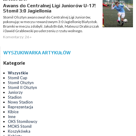
Awans do Centralnej Ligi Juniorów U-17!
Stomil 3:0 Jagiellonia
Stomil Olsztyn awansował do Centralnej Ligi Juniorów,
pokonując w meczu rewanżowym 3:0 Jagiellonię Białystok.
Bramki w meczu zdobyli: Jakub Brdak, Mateusz Drabiszczak
i Dawid Grablewski po uderzeniu z rzutu wolnego.
Komentarzy: 26 »
WYSZUKIWARKA ARTYKUŁÓW
Kategorie
Wszystkie
Stomil Cup
Stomil Olsztyn
Stomil II Olsztyn
Juniorzy
Stadion
Nowy Stadion
Reprezentacja
Kibice
Inne
OKS Stomilowcy
MOKS Stomil
Koszykówka