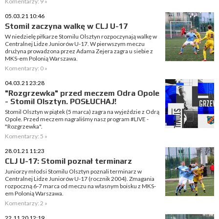
Komentarzy: 9 »
05.03.21 10:46
Stomil zaczyna walkę w CLJ U-17
W niedzielę piłkarze Stomilu Olsztyn rozpoczynają walkę w
Centralnej Lidze Juniorów U-17. W pierwszym meczu
drużyna prowadzona przez Adama Zejera zagra u siebie z
MKS-em Polonią Warszawa.
Komentarzy: 0 »
04.03.21 23:28
"Rozgrzewka" przed meczem Odra Opole
- Stomil Olsztyn. POSŁUCHAJ!
Stomil Olsztyn w piątek (5 marca) zagra na wyjeździe z Odrą
Opole. Przed meczem nagraliśmy nasz program #LIVE -
"Rozgrzewka".
Komentarzy: 5 »
28.01.21 11:23
CLJ U-17: Stomil poznał terminarz
Juniorzy młodsi Stomilu Olsztyn poznali terminarz w
Centralnej Lidze Juniorów U-17 (rocznik 2004). Zmagania
rozpoczną 6-7 marca od meczu na własnym boisku z MKS-
em Polonią Warszawa.
Komentarzy: 2 »
22.11.20 12:19