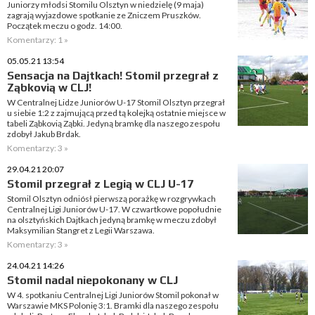
Juniorzy młodsi Stomilu Olsztyn w niedzielę (9 maja)
zagrają wyjazdowe spotkanie ze Zniczem Pruszków.
Początek meczu o godz. 14:00.
Komentarzy: 1 »
05.05.21 13:54
Sensacja na Dajtkach! Stomil przegrał z
Ząbkovią w CLJ!
W Centralnej Lidze Juniorów U-17 Stomil Olsztyn przegrał
u siebie 1:2 z zajmującą przed tą kolejką ostatnie miejsce w
tabeli Ząbkovią Ząbki. Jedyną bramkę dla naszego zespołu
zdobył Jakub Brdak.
Komentarzy: 3 »
29.04.21 20:07
Stomil przegrał z Legią w CLJ U-17
Stomil Olsztyn odniósł pierwszą porażkę w rozgrywkach
Centralnej Ligi Juniorów U-17. W czwartkowe popołudnie
na olsztyńskich Dajtkach jedyną bramkę w meczu zdobył
Maksymilian Stangret z Legii Warszawa.
Komentarzy: 3 »
24.04.21 14:26
Stomil nadal niepokonany w CLJ
W 4. spotkaniu Centralnej Ligi Juniorów Stomil pokonał w
Warszawie MKS Polonię 3:1. Bramki dla naszego zespołu