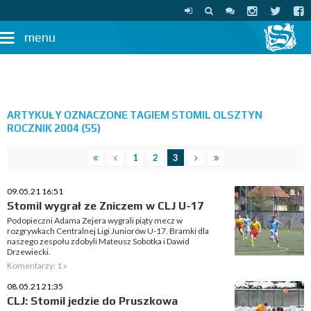
menu
ARTYKUŁY OZNACZONE TAGIEM STOMIL OLSZTYN
ROCZNIK 2004 (55)
1
2
3
09.05.21 16:51
Stomil wygrał ze Zniczem w CLJ U-17
Podopieczni Adama Zejera wygrali piąty mecz w
rozgrywkach Centralnej Ligi Juniorów U-17. Bramki dla
naszego zespołu zdobyli Mateusz Sobotka i Dawid
Drzewiecki.
Komentarzy: 1 »
08.05.21 21:35
CLJ: Stomil jedzie do Pruszkowa