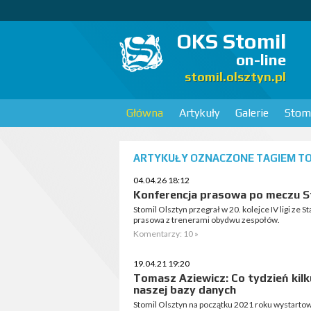
OKS Stomil
on-line
stomil.olsztyn.pl
Główna
Artykuły
Galerie
Stomi
ARTYKUŁY OZNACZONE TAGIEM TOM
04.04.26 18:12
Konferencja prasowa po meczu Sto
Stomil Olsztyn przegrał w 20. kolejce IV ligi ze
prasowa z trenerami obydwu zespołów.
Komentarzy: 10 »
19.04.21 19:20
Tomasz Aziewicz: Co tydzień kil
naszej bazy danych
Stomil Olsztyn na początku 2021 roku wystarto