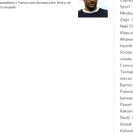
zmawialiśmy z Tomaszem Aziewiczem, który od
Sport
m zespole.
Mindau
Zejer
Naki O
Klepcz
Wojewó
Hutnik
Stróże
rywala
Concor
Termal
meczu
Bartos
Poloni
barwac
Paweł 
Raków
Śledź
Stomil 
Katow