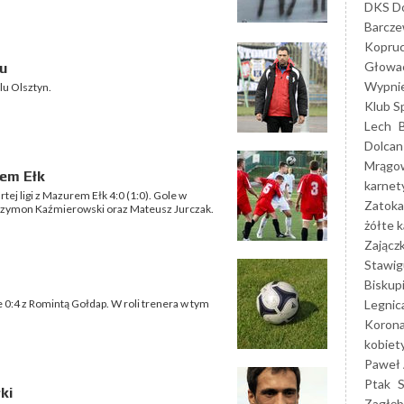
DKS Do
Barcz
Kopruc
Głowa
u
Wypni
lu Olsztyn.
Klub S
Lech
Dolcan
Mrągo
em Ełk
karnet
ej ligi z Mazurem Ełk 4:0 (1:0). Gole w
Zatoka
, Szymon Kaźmierowski oraz Mateusz Jurczak.
żółte k
Zającz
Stawig
Biskup
Legnic
ie 0:4 z Romintą Gołdap. W roli trenera w tym
Korona
kobiet
Paweł 
Ptak
ki
Zagłęb