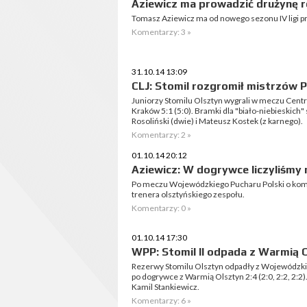
Aziewicz ma prowadzić drużynę 
Tomasz Aziewicz ma od nowego sezonu IV ligi p
Komentarzy: 3 »
31.10.14 13:09
CLJ: Stomil rozgromił mistrzów P
Juniorzy Stomilu Olsztyn wygrali w meczu Centra
Kraków 5:1 (5:0). Bramki dla "biało-niebieskich" 
Rosoliński (dwie) i Mateusz Kostek (z karnego).
Komentarzy: 2 »
01.10.14 20:12
Aziewicz: W dogrywce liczyliśmy 
Po meczu Wojewódzkiego Pucharu Polski o kom
trenera olsztyńskiego zespołu.
Komentarzy: 0 »
01.10.14 17:30
WPP: Stomil II odpada z Warmią 
Rezerwy Stomilu Olsztyn odpadły z Wojewódzkieg
po dogrywce z Warmią Olsztyn 2:4 (2:0, 2:2, 2:2)
Kamil Stankiewicz.
Komentarzy: 6 »