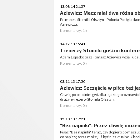
13.08.14 21:37
Aziewicz: Mecz miał dwa różna ob
Po meczu Stomil II Olsztyn - Polonia Pasłęk o 
Aziewicza.
Komentarzy: 1 »
14.12.13 15:41
Trenerzy Stomilu gośćmi konfere
Adam Łopatko oraz Tomasz Aziewicz wzięli udzia
Komentarzy: 0 »
03.11.13 17:50
Aziewicz: Szczęście w piłce też j
Chwilę po ostatnim gwizdku sędziego rozmawi
drużyny rezerw Stomilu Olsztyn.
Komentarzy: 0 »
15.10.13 17:21
"Bez napinki": Przez chwilę może
Pisać "Bez napinki" teraz, czy dopiero po meczu z
co napiszę teraz może już być nieaktualne. Choc