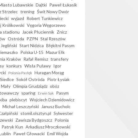
iasto Lubawskie
Dajtki
Paweł Łukasik
 Strzelec
trening
Świt Nowy Dwór
ecki
wyjazd
Robert Tunkiewicz
j Królikowski
Vęgoria Węgorzewo
 stadionu
Jacek Płuciennik
Znicz
ków
Ostróda
PZPN
Stal Rzeszów
Jegliński
Start Nidzica
Błękitni Pasym
Siemaszko
Polska U-15
Mazur Ełk
nia Kraków
Rafał Remisz
transfery
sy
konkurs
Wisła Puławy
Igor
ycki
Huragan Morąg
Polonia Pasłęk
Siedlce
Sokół Ostróda
Piotr Łysiak
 Mały
Olimpia Grudziądz
obóz
otowawczy
sparing
Pasym
Erwin Sak
kiba
plebiscyt
Wojciech Dziemidowicz
Michał Leszczyński
Janusz Bucholc
Czałpiński
stomil.olsztyn.pl
Sylwester
zewski
Zawisza Bydgoszcz
Polonia
Patryk Kun
Arkadiusz Mroczkowski
Lublin
Paweł Głowacki
Emil Wojda