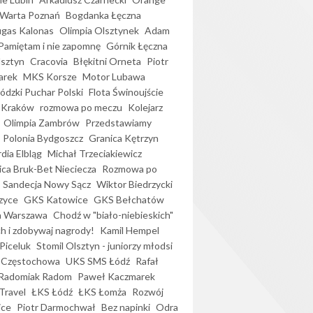
Warta Poznań
Bogdanka Łęczna
gas Kalonas
Olimpia Olsztynek
Adam
Pamiętam i nie zapomnę
Górnik Łęczna
lsztyn
Cracovia
Błękitni Orneta
Piotr
arek
MKS Korsze
Motor Lubawa
dzki Puchar Polski
Flota Świnoujście
 Kraków
rozmowa po meczu
Kolejarz
Olimpia Zambrów
Przedstawiamy
Polonia Bydgoszcz
Granica Kętrzyn
dia Elbląg
Michał Trzeciakiewicz
ica Bruk-Bet Nieciecza
Rozmowa po
Sandecja Nowy Sącz
Wiktor Biedrzycki
zyce
GKS Katowice
GKS Bełchatów
a Warszawa
Chodź w "biało-niebieskich"
h i zdobywaj nagrody!
Kamil Hempel
Piceluk
Stomil Olsztyn - juniorzy młodsi
 Częstochowa
UKS SMS Łódź
Rafał
Radomiak Radom
Paweł Kaczmarek
Travel
ŁKS Łódź
ŁKS Łomża
Rozwój
ice
Piotr Darmochwał
Bez napinki
Odra