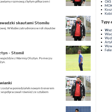
tawiamy rozmową z byłym piłkarzem i
OKS 
MOKS
Kos
Kobi
Typy 
awadzki skautami Stomilu
owej. W klubie zatrudniono w roli skautów
Wsz
Wia
Wyda
Arty
Wyw
Feli
tyn - Stomil
0 na wyjeździe z Warmią Olsztyn. Po meczu
żyn.
wianki
z został w poniedziałek nowym trenerem
c współpracował również ze sztabem