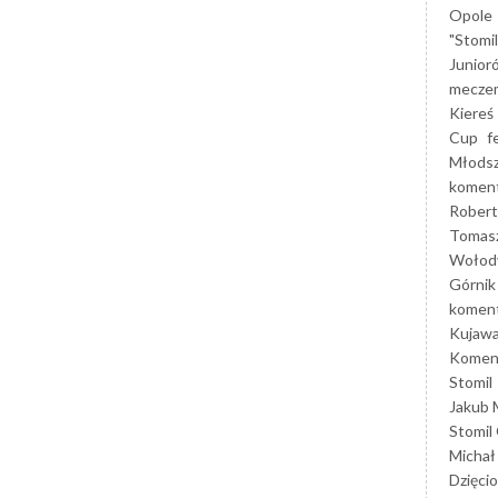
Opole
"Stomi
Junior
mecze
Kiereś
Cup
f
Młods
koment
Robert
Tomas
Wołod
Górnik
koment
Kujaw
Koment
Stomil
Jakub 
Stomil
Michał
Dzięcio