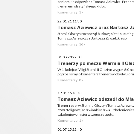
seniorskie odpowiada Tomasz Aziewicz. Przeds
trenerem olsztyńskiego klubu.
Komentarzy: 1 »
22.01.21 11:30
Tomasz Aziewicz oraz Bartosz Z
Stomil Olsztyn rozpoczął budowę siatki skauting
Tomasza Aziewicza i Bartosza Zawadzkiego.
Komentarzy: 16 »
01.08.20 22:03
Trenerzy po meczu Warmia II Olsz
W 1. kolejce IV ligi Stomil II Olsztyn wygrał 6:
poprosiliśmy o komentarz trenerów obydwu dru
Komentarzy: 0 »
19.01.16 13:13
Tomasz Aziewicz odszedł do Mła
Trener rezerw Stomilu Olsztyn Tomasz Aziewic
czwartoligowej Mławianki Mława. Szkoleniowie
szkoleniowym pierwszego zespołu.
Komentarzy: 1 »
01.07.15 22:40