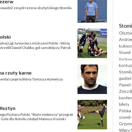
rezerw
rowadzić zespół rezerw olsztyńskiego Stomilu.
Stomi
Olszty
olski
Andrze
lnej Ligi Juniorów z mistrzami Polski - Wisłą
Łukasz
strzelili Dawid Chabko, gol samobójczy, Patryk
Stomil 
Bartkow
kontuz
Stomil
na rzuty karne
gadżet
entarz poprosiliśmy Tomasza Aziewicza
Paweł 
Znicz B
konfer
bilety
Olsztyn
Polska
o Pucharu Polski. "Biało-niebiescy" przegrali
stomil-
. Gole dla Stomilu zdobyli Mateusz Kostek i
Grzym
Wigry 