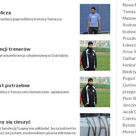
Nowe M
Tomasz
licza
Mazowi
komentarz poprosiliśmy trenera Tomasza
Andrze
budowa
Prusz
Łukasz 
ncji trenerów
Artur 
ł w konferencji szkoleniowej w Ostródzie.
Garbar
konkur
Biedrz
Pogoń 
Gutów
est potrzebne
przyg
aliśmy z Tomaszem Aziewiczem, opiekunem
Piotr S
Jarocin
Jacek 
Czeres
my się cieszyć
Bytom
 Sandecją? Lepiej nie odkładać, bo za tydzień to
Motor 
iaż nie jestem zwolennikiem pisania tekstów na