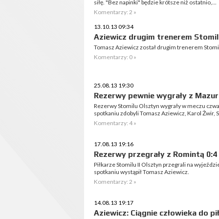
siłę. "Bez napinki" będzie krótsze niż ostatnio,...
Komentarzy: 2 »
13.10.13 09:34
Aziewicz drugim trenerem Stomil
Tomasz Aziewicz został drugim trenerem Stomi
Komentarzy: 0 »
25.08.13 19:30
Rezerwy pewnie wygrały z Mazur
Rezerwy Stomilu Olsztyn wygrały w meczu czwart
spotkaniu zdobyli Tomasz Aziewicz, Karol Żwir
Komentarzy: 4 »
17.08.13 19:16
Rezerwy przegrały z Romintą 0:4
Piłkarze Stomilu II Olsztyn przegrali na wyjeźdz
spotkaniu wystąpił Tomasz Aziewicz.
Komentarzy: 2 »
14.08.13 19:17
Aziewicz: Ciągnie człowieka do pił