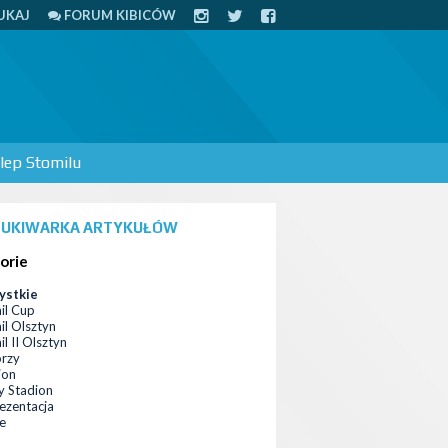
UKAJ
FORUM KIBICÓW
lep Stomilu
UKIWARKA ARTYKUŁÓW
orie
ystkie
il Cup
il Olsztyn
l II Olsztyn
orzy
ion
 Stadion
ezentacja
ce