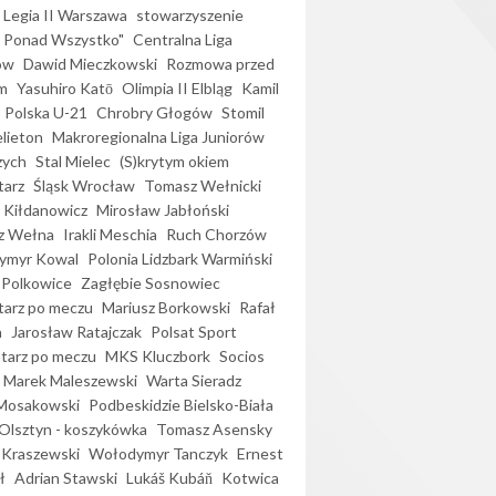
Legia II Warszawa
stowarzyszenie
l Ponad Wszystko"
Centralna Liga
ów
Dawid Mieczkowski
Rozmowa przed
m
Yasuhiro Katō
Olimpia II Elbląg
Kamil
Polska U-21
Chrobry Głogów
Stomil
elieton
Makroregionalna Liga Juniorów
zych
Stal Mielec
(S)krytym okiem
arz
Śląsk Wrocław
Tomasz Wełnicki
 Kiłdanowicz
Mirosław Jabłoński
z Wełna
Irakli Meschia
Ruch Chorzów
ymyr Kowal
Polonia Lidzbark Warmiński
 Polkowice
Zagłębie Sosnowiec
arz po meczu
Mariusz Borkowski
Rafał
a
Jarosław Ratajczak
Polsat Sport
arz po meczu
MKS Kluczbork
Socios
Marek Maleszewski
Warta Sieradz
Mosakowski
Podbeskidzie Bielsko-Biała
 Olsztyn - koszykówka
Tomasz Asensky
 Kraszewski
Wołodymyr Tanczyk
Ernest
ł
Adrian Stawski
Lukáš Kubáň
Kotwica