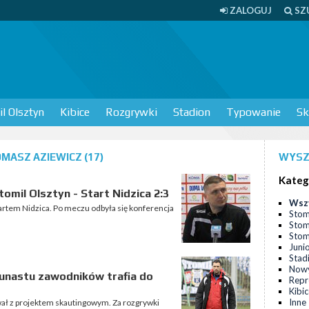
ZALOGUJ
SZ
l Olsztyn
Kibice
Rozgrywki
Stadion
Typowanie
Sk
ASZ AZIEWICZ (17)
WYSZ
Kateg
mil Olsztyn - Start Nidzica 2:3
Wsz
 Startem Nidzica. Po meczu odbyła się konferencja
Stom
Stom
Stomi
Juni
Stad
Nowy
kunastu zawodników trafia do
Repr
Kibi
Inne
wał z projektem skautingowym. Za rozgrywki