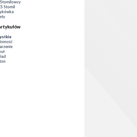
Stomilowcy
 Stomil
zykówka
ety
artykułów
ystkie
domość
rzenie
kuł
iad
eton