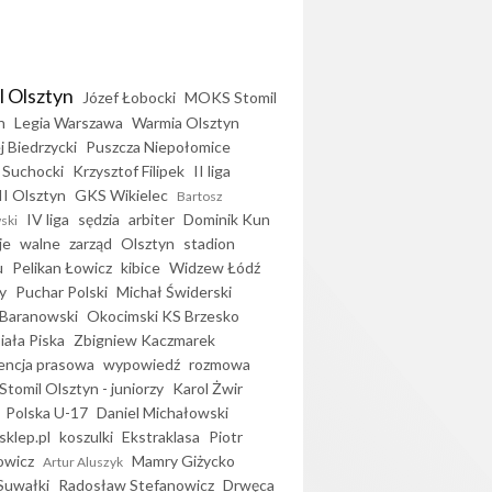
l Olsztyn
Józef Łobocki
MOKS Stomil
n
Legia Warszawa
Warmia Olsztyn
j Biedrzycki
Puszcza Niepołomice
 Suchocki
Krzysztof Filipek
II liga
II Olsztyn
GKS Wikielec
Bartosz
IV liga
sędzia
arbiter
Dominik Kun
ski
je
walne
zarząd
Olsztyn
stadion
u
Pelikan Łowicz
kibice
Widzew Łódź
y
Puchar Polski
Michał Świderski
Baranowski
Okocimski KS Brzesko
iała Piska
Zbigniew Kaczmarek
encja prasowa
wypowiedź
rozmowa
Stomil Olsztyn - juniorzy
Karol Żwir
Polska U-17
Daniel Michałowski
sklep.pl
koszulki
Ekstraklasa
Piotr
owicz
Mamry Giżycko
Artur Aluszyk
Suwałki
Radosław Stefanowicz
Drwęca