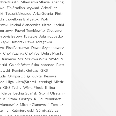
bre Miasto
Mławianka Mława
sparingi
ewo
Zin Stadion
wywiad
Arkadiusz
ki
Tęcza Biskupiec
Arka Gdynia
Piotr
cki
Jagiellonia Białystok
Piotr
ewski
Michał Alancewicz
ultras
Łódzki
portowy
Paweł Tomkiewicz
Grzegorz
Bytovia Bytów
licytacje
Adam Łopatko
 Ząbki
Jeziorak Iława
Mrągowia
wo
Pisa Barczewo
Dawid Szymonowicz
y
Chojniczanka Chojnice
Dobre Miasto
 Braniewo
Stal Stalowa Wola
WMZPN
artki
Galeria Warmińska
sponsor
Piotr
kowski
Rominta Gołdap
GKS
uda
Olimpia Elbląg
Łukta
Resovia
iec
I liga
Ultra(S)tomiL
treningi
Miedź
a
GKS Tychy
Wisła Płock
III liga
 Kielce
Lechia Gdańsk
Stomil Olsztyn -
y
AS Stomil Olsztyn
R-Gol
terminarz
Alancewicz
Michał Glanowski
Tomasz
Szymon Kaźmierowski
Górnik Zabrze
ie Lubin
Arkadiusz Czarnecki
Orange