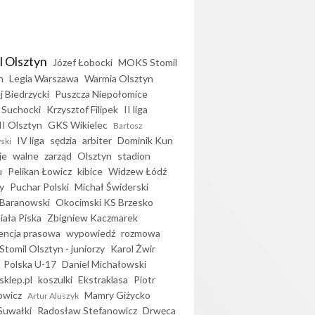
l Olsztyn
Józef Łobocki
MOKS Stomil
n
Legia Warszawa
Warmia Olsztyn
j Biedrzycki
Puszcza Niepołomice
 Suchocki
Krzysztof Filipek
II liga
II Olsztyn
GKS Wikielec
Bartosz
IV liga
sędzia
arbiter
Dominik Kun
ski
je
walne
zarząd
Olsztyn
stadion
u
Pelikan Łowicz
kibice
Widzew Łódź
y
Puchar Polski
Michał Świderski
Baranowski
Okocimski KS Brzesko
iała Piska
Zbigniew Kaczmarek
encja prasowa
wypowiedź
rozmowa
Stomil Olsztyn - juniorzy
Karol Żwir
Polska U-17
Daniel Michałowski
sklep.pl
koszulki
Ekstraklasa
Piotr
owicz
Mamry Giżycko
Artur Aluszyk
Suwałki
Radosław Stefanowicz
Drwęca