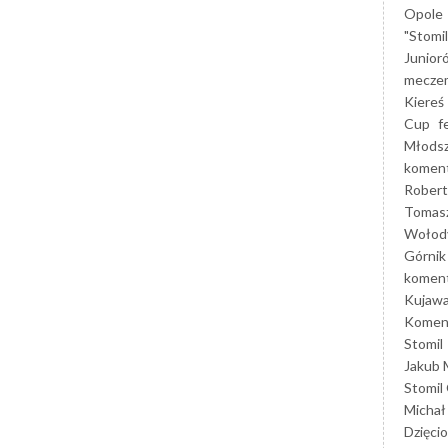
Opole
"Stomi
Junior
mecze
Kiereś
Cup
f
Młods
koment
Robert
Tomas
Wołod
Górnik
koment
Kujaw
Koment
Stomil
Jakub 
Stomil
Michał
Dzięcio