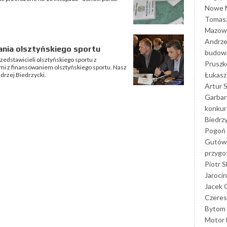
Nowe M
Tomasz
Mazowi
Andrze
ania olsztyńskiego sportu
budowa
zedstawicieli olsztyńskiego sportu z
Prusz
i z finansowaniem olsztyńskiego sportu. Nasz
Łukasz 
drzej Biedrzycki.
Artur 
Garbar
konkur
Biedrz
Pogoń 
Gutów
przyg
Piotr S
Jarocin
Jacek 
Czeres
Bytom
Motor 