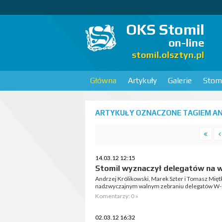
OKS Stomil
on-line
stomil.olsztyn.pl
Główna
Artykuły
Galerie
Stomi
ARTYKUŁY OZNACZONE TAGIEM AN
14.03.12 12:15
Stomil wyznaczył delegatów na 
Andrzej Królikowski, Marek Szter i Tomasz Mięt
nadzwyczajnym walnym zebraniu delegatów W
Komentarzy: 0 »
02.03.12 16:32