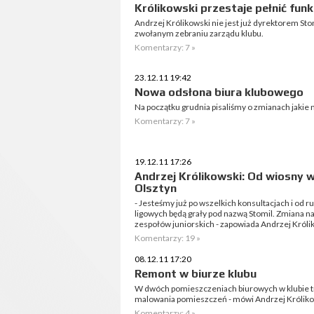
Królikowski przestaje pełnić funk
Andrzej Królikowski nie jest już dyrektorem Sto
zwołanym zebraniu zarządu klubu.
Komentarzy: 7 »
23.12.11 19:42
Nowa odsłona biura klubowego
Na początku grudnia pisaliśmy o zmianach jakie 
Komentarzy: 7 »
19.12.11 17:26
Andrzej Królikowski: Od wiosny w
Olsztyn
- Jesteśmy już po wszelkich konsultacjach i od
ligowych będą grały pod nazwą Stomil. Zmiana na
zespołów juniorskich - zapowiada Andrzej Królik
Komentarzy: 19 »
08.12.11 17:20
Remont w biurze klubu
W dwóch pomieszczeniach biurowych w klubie tr
malowania pomieszczeń - mówi Andrzej Królikow
Komentarzy: 4 »