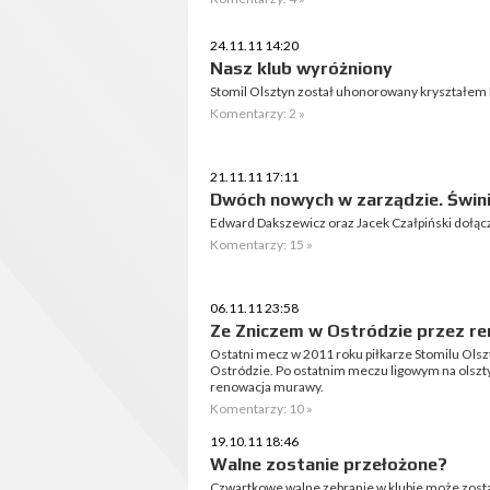
24.11.11 14:20
Nasz klub wyróżniony
Stomil Olsztyn został uhonorowany kryształem P
Komentarzy: 2 »
21.11.11 17:11
Dwóch nowych w zarządzie. Świn
Edward Dakszewicz oraz Jacek Czałpiński dołącz
Komentarzy: 15 »
06.11.11 23:58
Ze Zniczem w Ostródzie przez r
Ostatni mecz w 2011 roku piłkarze Stomilu Ols
Ostródzie. Po ostatnim meczu ligowym na olszty
renowacja murawy.
Komentarzy: 10 »
19.10.11 18:46
Walne zostanie przełożone?
Czwartkowe walne zebranie w klubie może zostać