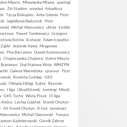
bre Miasto
Mławianka Mława
sparingi
ewo
Zin Stadion
wywiad
Arkadiusz
ki
Tęcza Biskupiec
Arka Gdynia
Piotr
cki
Jagiellonia Białystok
Piotr
ewski
Michał Alancewicz
ultras
Łódzki
portowy
Paweł Tomkiewicz
Grzegorz
Bytovia Bytów
licytacje
Adam Łopatko
 Ząbki
Jeziorak Iława
Mrągowia
wo
Pisa Barczewo
Dawid Szymonowicz
y
Chojniczanka Chojnice
Dobre Miasto
 Braniewo
Stal Stalowa Wola
WMZPN
artki
Galeria Warmińska
sponsor
Piotr
kowski
Rominta Gołdap
GKS
uda
Olimpia Elbląg
Łukta
Resovia
iec
I liga
Ultra(S)tomiL
treningi
Miedź
a
GKS Tychy
Wisła Płock
III liga
 Kielce
Lechia Gdańsk
Stomil Olsztyn -
y
AS Stomil Olsztyn
R-Gol
terminarz
Alancewicz
Michał Glanowski
Tomasz
Szymon Kaźmierowski
Górnik Zabrze
ie Lubin
Arkadiusz Czarnecki
Orange