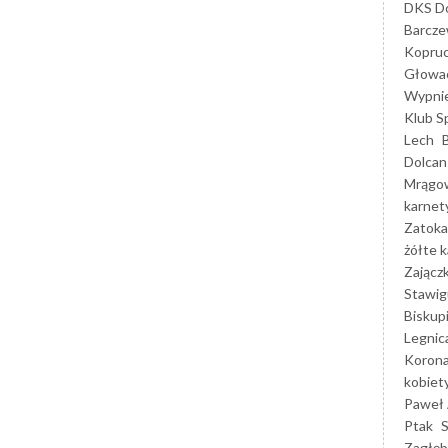
DKS Do
Barcz
Kopruc
Głowa
Wypni
Klub S
Lech
Dolcan
Mrągo
karnet
Zatoka
żółte k
Zającz
Stawig
Biskup
Legnic
Korona
kobiet
Paweł 
Ptak
Zagłęb