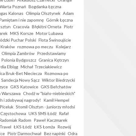
Warta Poznań
Bogdanka Łęczna
gas Kalonas
Olimpia Olsztynek
Adam
Pamiętam i nie zapomnę
Górnik Łęczna
lsztyn
Cracovia
Błękitni Orneta
Piotr
arek
MKS Korsze
Motor Lubawa
dzki Puchar Polski
Flota Świnoujście
 Kraków
rozmowa po meczu
Kolejarz
Olimpia Zambrów
Przedstawiamy
Polonia Bydgoszcz
Granica Kętrzyn
dia Elbląg
Michał Trzeciakiewicz
ica Bruk-Bet Nieciecza
Rozmowa po
Sandecja Nowy Sącz
Wiktor Biedrzycki
zyce
GKS Katowice
GKS Bełchatów
a Warszawa
Chodź w "biało-niebieskich"
h i zdobywaj nagrody!
Kamil Hempel
Piceluk
Stomil Olsztyn - juniorzy młodsi
 Częstochowa
UKS SMS Łódź
Rafał
Radomiak Radom
Paweł Kaczmarek
Travel
ŁKS Łódź
ŁKS Łomża
Rozwój
ice
Piotr Darmochwał
Bez napinki
Odra