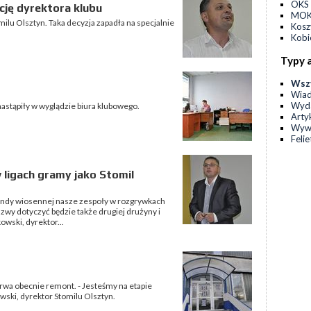
OKS 
cję dyrektora klubu
MOKS
milu Olsztyn. Taka decyzja zapadła na specjalnie
Kos
Kobi
Typy 
Wsz
Wia
Wyda
nastąpiły w wyglądzie biura klubowego.
Arty
Wyw
Feli
 ligach gramy jako Stomil
 rundy wiosennej nasze zespoły w rozgrywkach
zwy dotyczyć będzie także drugiej drużyny i
owski, dyrektor...
wa obecnie remont. - Jesteśmy na etapie
ski, dyrektor Stomilu Olsztyn.