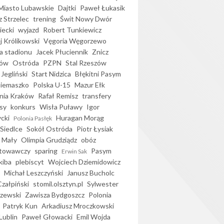
iasto Lubawskie
Dajtki
Paweł Łukasik
 Strzelec
trening
Świt Nowy Dwór
ecki
wyjazd
Robert Tunkiewicz
j Królikowski
Vęgoria Węgorzewo
 stadionu
Jacek Płuciennik
Znicz
ków
Ostróda
PZPN
Stal Rzeszów
Jegliński
Start Nidzica
Błękitni Pasym
Siemaszko
Polska U-15
Mazur Ełk
nia Kraków
Rafał Remisz
transfery
sy
konkurs
Wisła Puławy
Igor
ycki
Huragan Morąg
Polonia Pasłęk
Siedlce
Sokół Ostróda
Piotr Łysiak
 Mały
Olimpia Grudziądz
obóz
otowawczy
sparing
Pasym
Erwin Sak
kiba
plebiscyt
Wojciech Dziemidowicz
Michał Leszczyński
Janusz Bucholc
Czałpiński
stomil.olsztyn.pl
Sylwester
zewski
Zawisza Bydgoszcz
Polonia
Patryk Kun
Arkadiusz Mroczkowski
Lublin
Paweł Głowacki
Emil Wojda