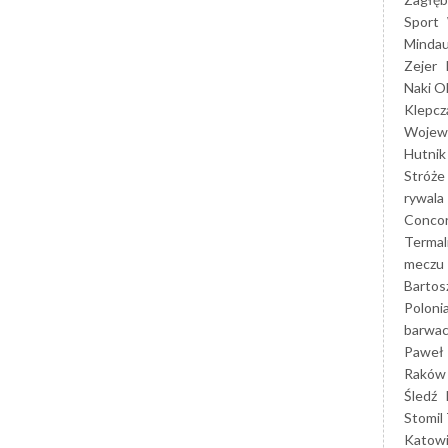
Sport
Mindau
Zejer
Naki O
Klepcz
Wojewó
Hutnik
Stróże
rywala
Concor
Termal
meczu
Bartos
Poloni
barwac
Paweł 
Raków
Śledź
Stomil 
Katow