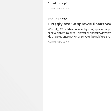
"dwadozera.pl".
Komentarzy: 5 »
12.10.11 15:55
Okrągły stół w sprawie finansow
W środę, 12 października odbyło się spotkanie pr
prezydentem miasta i innymi osobami związanym
klub reprezentował Andrzej Królikowski oraz An
Komentarzy: 7 »