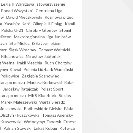
Legia II Warszawa
stowarzyszenie
l Ponad Wszystko"
Centralna Liga
ów
Dawid Mieczkowski
Rozmowa przed
m
Yasuhiro Katō
Olimpia II Elbląg
Kamil
Polska U-21
Chrobry Głogów
Stomil
elieton
Makroregionalna Liga Juniorów
zych
Stal Mielec
(S)krytym okiem
arz
Śląsk Wrocław
Tomasz Wełnicki
 Kiłdanowicz
Mirosław Jabłoński
z Wełna
Irakli Meschia
Ruch Chorzów
ymyr Kowal
Polonia Lidzbark Warmiński
 Polkowice
Zagłębie Sosnowiec
arz po meczu
Mariusz Borkowski
Rafał
a
Jarosław Ratajczak
Polsat Sport
arz po meczu
MKS Kluczbork
Socios
Marek Maleszewski
Warta Sieradz
Mosakowski
Podbeskidzie Bielsko-Biała
 Olsztyn - koszykówka
Tomasz Asensky
 Kraszewski
Wołodymyr Tanczyk
Ernest
ł
Adrian Stawski
Lukáš Kubáň
Kotwica