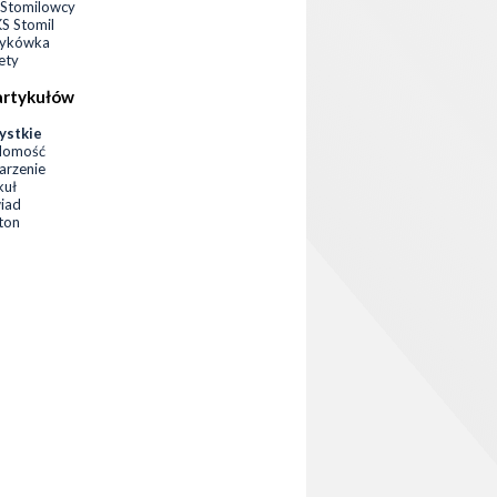
Stomilowcy
 Stomil
zykówka
ety
artykułów
ystkie
domość
rzenie
kuł
iad
eton