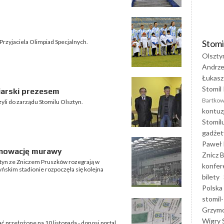
Stomi
rzyjaciela Olimpiad Specjalnych.
Olszty
Andrze
Łukasz
Stomil 
iarski prezesem
Bartkow
yli do zarządu Stomilu Olsztyn.
kontuz
Stomil
gadżet
Paweł 
enowację murawy
Znicz B
ztyn ze Zniczem Pruszków rozegrają w
konfer
ńskim stadionie rozpoczęła się kolejna
bilety
Polska
stomil-
Grzym
Wigry 
 przełożone na 10 listopada - donosi portal