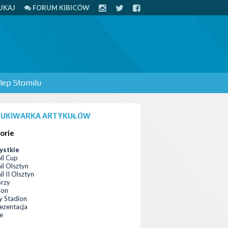
UKAJ
FORUM KIBICÓW
lep Stomilu
UKIWARKA ARTYKUŁÓW
orie
ystkie
il Cup
il Olsztyn
l II Olsztyn
orzy
ion
 Stadion
ezentacja
ce