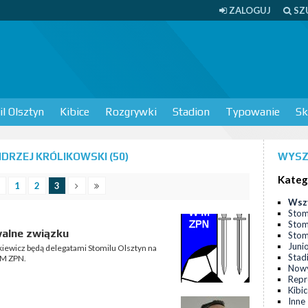
ZALOGUJ
SZ
l Olsztyn
Kibice
Rozgrywki
Stadion
Typowanie
Sk
DRZEJ KRÓLIKOWSKI (50)
WYSZ
Kateg
1
2
3
Wsz
Stom
Stom
walne związku
Stomi
Juni
kiewicz będą delegatami Stomilu Olsztyn na
Stad
-M ZPN.
Nowy
Repr
Kibi
Inne