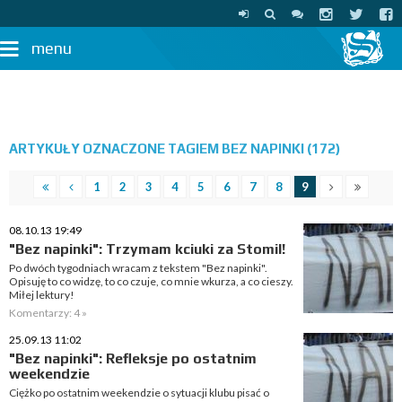
menu
ARTYKUŁY OZNACZONE TAGIEM BEZ NAPINKI (172)
1
2
3
4
5
6
7
8
9
08.10.13 19:49
"Bez napinki": Trzymam kciuki za Stomil!
Po dwóch tygodniach wracam z tekstem "Bez napinki".
Opisuję to co widzę, to co czuje, co mnie wkurza, a co cieszy.
Miłej lektury!
Komentarzy: 4 »
25.09.13 11:02
"Bez napinki": Refleksje po ostatnim
weekendzie
Ciężko po ostatnim weekendzie o sytuacji klubu pisać o