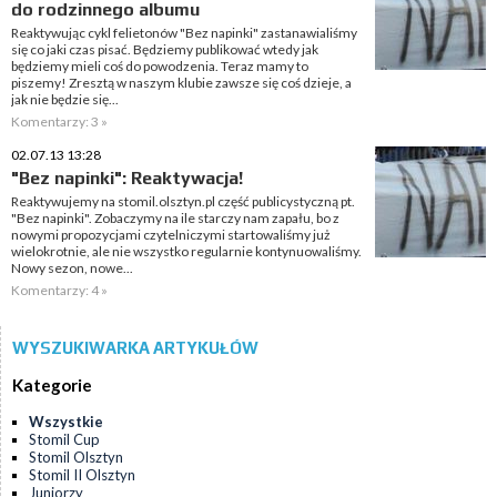
do rodzinnego albumu
Reaktywując cykl felietonów "Bez napinki" zastanawialiśmy
się co jaki czas pisać. Będziemy publikować wtedy jak
będziemy mieli coś do powodzenia. Teraz mamy to
piszemy! Zresztą w naszym klubie zawsze się coś dzieje, a
jak nie będzie się...
Komentarzy: 3 »
02.07.13 13:28
"Bez napinki": Reaktywacja!
Reaktywujemy na stomil.olsztyn.pl część publicystyczną pt.
"Bez napinki". Zobaczymy na ile starczy nam zapału, bo z
nowymi propozycjami czytelniczymi startowaliśmy już
wielokrotnie, ale nie wszystko regularnie kontynuowaliśmy.
Nowy sezon, nowe...
Komentarzy: 4 »
WYSZUKIWARKA ARTYKUŁÓW
Kategorie
Wszystkie
Stomil Cup
Stomil Olsztyn
Stomil II Olsztyn
Juniorzy