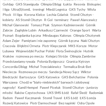
Gołdap
GKS Stawiguda
Olimpia Elbląg
Łukta
Resovia
Biskupiec
I liga
Ultra(S)tomiL
treningi
Miedź Legnica
GKS Tychy
Wisła
Płock
III liga
Korona Kielce
Lechia Gdańsk
Stomil Olsztyn -
kobiety
AS Stomil Olsztyn
R-Gol
terminarz
Paweł Alancewicz
Michał Glanowski
Tomasz Ptak
Szymon Kaźmierowski
Górnik
Zabrze
Zagłębie Lubin
Arkadiusz Czarnecki
Orange Sport
Warta
Poznań
Bogdanka Łęczna
Mindaugas Kalonas
Olimpia Olsztynek
Adam Zejer
Pamiętam i nie zapomnę
Górnik Łęczna
Naki Olsztyn
Cracovia
Błękitni Orneta
Piotr Klepczarek
MKS Korsze
Motor
Lubawa
Wojewódzki Puchar Polski
Flota Świnoujście
Hutnik
Kraków
rozmowa po meczu
Kolejarz Stróże
Olimpia Zambrów
Przedstawiamy rywala
Polonia Bydgoszcz
Granica Kętrzyn
Concordia Elbląg
Michał Trzeciakiewicz
Termalica Bruk-Bet
Nieciecza
Rozmowa po meczu
Sandecja Nowy Sącz
Wiktor
Biedrzycki
Bartoszyce
GKS Katowice
GKS Bełchatów
Polonia
Warszawa
Chodź w "biało-niebieskich" barwach i zdobywaj
nagrody!
Kamil Hempel
Paweł Piceluk
Stomil Olsztyn - juniorzy
młodsi
Raków Częstochowa
UKS SMS Łódź
Rafał Śledź
Radomiak
Radom
Paweł Kaczmarek
Stomil Travel
ŁKS Łódź
ŁKS Łomża
Rozwój Katowice
Piotr Darmochwał
Bez napinki
Odra Opole