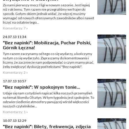
Za nami pierwszy mecz I ligi w nowym sezonie. Jest lepiej
niż rok temu. Tym razem nie przegraliśmy we frajerski
sposób. Gołym okiem jednak widać, że więcej musimy
wymagać od nowych ofensywnych zawodników albo i nawet
liczyć na ostatnie tego...
Komentarzy: 7 »
24.07.13 11:34
"Bez napinki": Mobilizacja, Puchar Polski,
Górnik Łęczna!
Tym razem zaczynamy od tego co się wydarzy, a kończymy
na tym co się wydarzyło. Zapraszamy do komentowania i
liczmy, że zaczniecie nam podpowiadać o czym mamy pisać,
żeby zwiększyć dyskusję pod tekstami "Bez napinki".
Komentarzy: 2 »
17.07.13 10:57
"Bez napinki": W spokojnym tonie...
Udaje się nam co tydzień napisać kilka naszych przemyśleń
na temat Stomilu Olsztyn. W tym tygodniu jest spokojnie. To
odzwierciedlenie atmosfery panującej wśród większości
naszych czytelników...
Komentarzy: 1 »
10.07.13 12:29
"Bez napinki": Bilety, frekwencja, zdjęcia