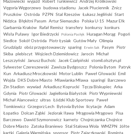
Mazowiecki
wyjazd
Robert Tunkiewicz
Andrzej Królikowski
Vęgoria Węgorzewo
budowa stadionu
Jacek Płuciennik
Znicz
Pruszków
Ostróda
PZPN
Stal Rzeszów
Łukasz Jegliński
Start
Nidzica
Błękitni Pasym
Artur Siemaszko
Polska U-15
Mazur Ełk
Garbarnia Kraków
Rafał Remisz
transfery
konkursy
konkurs
Wisła Puławy
Igor Biedrzycki
Huragan Morąg
Pogoń
Polonia Pasłęk
Siedlce
Sokół Ostróda
Piotr Łysiak
Gutów Mały
Olimpia
Grudziądz
obóz przygotowawczy
sparing
Pasym
Piotr
Erwin Sak
Skiba
plebiscyt
Wojciech Dziemidowicz
Jarocin
Michał
Leszczyński
Janusz Bucholc
Jacek Czałpiński
stomil.olsztyn.pl
Sylwester Czereszewski
Zawisza Bydgoszcz
Polonia Bytom
Patryk
Kun
Arkadiusz Mroczkowski
Motor Lublin
Paweł Głowacki
Emil
Wojda
DKS Dobre Miasto
Mławianka Mława
sparingi
Barczewo
Zin Stadion
wywiad
Arkadiusz Koprucki
Tęcza Biskupiec
Arka
Gdynia
Piotr Głowacki
Jagiellonia Białystok
Piotr Wypniewski
Michał Alancewicz
ultras
Łódzki Klub Sportowy
Paweł
Tomkiewicz
Grzegorz Lech
Bytovia Bytów
licytacje
Adam
Łopatko
Dolcan Ząbki
Jeziorak Iława
Mrągowia Mrągowo
Pisa
Barczewo
Dawid Szymonowicz
karnety
Chojniczanka Chojnice
Dobre Miasto
Zatoka Braniewo
Stal Stalowa Wola
WMZPN
żółte
kartki
Galeria Warmińska
sponsor
Piotr Zajączkowski
Rominta