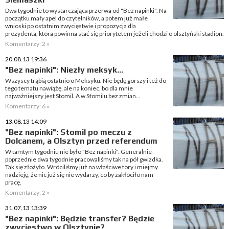
Dwa tygodnie to wystarczająca przerwa od "Bez napinki". Na
początku mały apel do czytelników, a potem już małe
wnioski po ostatnim zwycięstwie i propozycja dla
prezydenta, która powinna stać się priorytetem jeżeli chodzi o olsztyński stadion.
Komentarzy: 2 »
20.08.13 19:36
"Bez napinki": Niezły meksyk...
Wszyscy trąbią ostatnio o Meksyku. Nie będę gorszy i też do
tego tematu nawiążę, ale na koniec, bo dla mnie
najważniejszy jest Stomil. A w Stomilu bez zmian...
Komentarzy: 6 »
13.08.13 14:09
"Bez napinki": Stomil po meczu z
Dolcanem, a Olsztyn przed referendum
W tamtym tygodniu nie było "Bez napinki". Generalnie
poprzednie dwa tygodnie pracowaliśmy tak na pół gwizdka.
Tak się złożyło. Wróciliśmy już na właściwe tory i miejmy
nadzieję, że nic już się nie wydarzy, co by zakłóciło nam
pracę.
Komentarzy: 2 »
31.07.13 13:39
"Bez napinki": Będzie transfer? Będzie
zwycięstwo w Olsztynie?