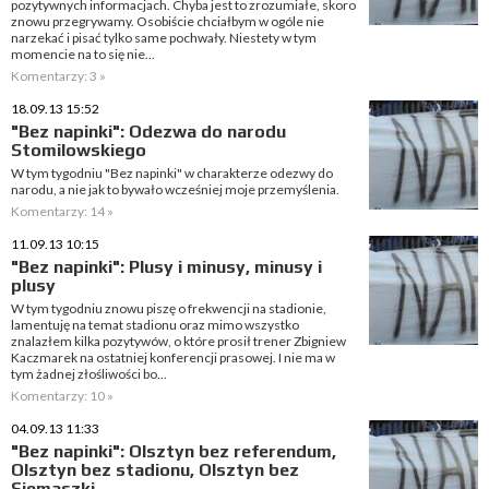
pozytywnych informacjach. Chyba jest to zrozumiałe, skoro
znowu przegrywamy. Osobiście chciałbym w ogóle nie
narzekać i pisać tylko same pochwały. Niestety w tym
momencie na to się nie...
Komentarzy: 3 »
18.09.13 15:52
"Bez napinki": Odezwa do narodu
Stomilowskiego
W tym tygodniu "Bez napinki" w charakterze odezwy do
narodu, a nie jak to bywało wcześniej moje przemyślenia.
Komentarzy: 14 »
11.09.13 10:15
"Bez napinki": Plusy i minusy, minusy i
plusy
W tym tygodniu znowu piszę o frekwencji na stadionie,
lamentuję na temat stadionu oraz mimo wszystko
znalazłem kilka pozytywów, o które prosił trener Zbigniew
Kaczmarek na ostatniej konferencji prasowej. I nie ma w
tym żadnej złośliwości bo...
Komentarzy: 10 »
04.09.13 11:33
"Bez napinki": Olsztyn bez referendum,
Olsztyn bez stadionu, Olsztyn bez
Siemaszki