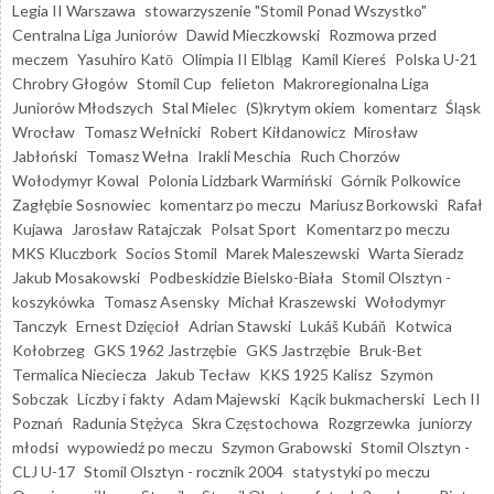
Legia II Warszawa
stowarzyszenie "Stomil Ponad Wszystko"
Centralna Liga Juniorów
Dawid Mieczkowski
Rozmowa przed
meczem
Yasuhiro Katō
Olimpia II Elbląg
Kamil Kiereś
Polska U-21
Chrobry Głogów
Stomil Cup
felieton
Makroregionalna Liga
Juniorów Młodszych
Stal Mielec
(S)krytym okiem
komentarz
Śląsk
Wrocław
Tomasz Wełnicki
Robert Kiłdanowicz
Mirosław
Jabłoński
Tomasz Wełna
Irakli Meschia
Ruch Chorzów
Wołodymyr Kowal
Polonia Lidzbark Warmiński
Górnik Polkowice
Zagłębie Sosnowiec
komentarz po meczu
Mariusz Borkowski
Rafał
Kujawa
Jarosław Ratajczak
Polsat Sport
Komentarz po meczu
MKS Kluczbork
Socios Stomil
Marek Maleszewski
Warta Sieradz
Jakub Mosakowski
Podbeskidzie Bielsko-Biała
Stomil Olsztyn -
koszykówka
Tomasz Asensky
Michał Kraszewski
Wołodymyr
Tanczyk
Ernest Dzięcioł
Adrian Stawski
Lukáš Kubáň
Kotwica
Kołobrzeg
GKS 1962 Jastrzębie
GKS Jastrzębie
Bruk-Bet
Termalica Nieciecza
Jakub Tecław
KKS 1925 Kalisz
Szymon
Sobczak
Liczby i fakty
Adam Majewski
Kącik bukmacherski
Lech II
Poznań
Radunia Stężyca
Skra Częstochowa
Rozgrzewka
juniorzy
młodsi
wypowiedź po meczu
Szymon Grabowski
Stomil Olsztyn -
CLJ U-17
Stomil Olsztyn - rocznik 2004
statystyki po meczu