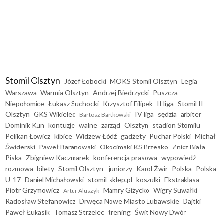
Stomil Olsztyn
Józef Łobocki
MOKS Stomil Olsztyn
Legia
Warszawa
Warmia Olsztyn
Andrzej Biedrzycki
Puszcza
Niepołomice
Łukasz Suchocki
Krzysztof Filipek
II liga
Stomil II
Olsztyn
GKS Wikielec
IV liga
sędzia
arbiter
Bartosz Bartkowski
Dominik Kun
kontuzje
walne
zarząd
Olsztyn
stadion Stomilu
Pelikan Łowicz
kibice
Widzew Łódź
gadżety
Puchar Polski
Michał
Świderski
Paweł Baranowski
Okocimski KS Brzesko
Znicz Biała
Piska
Zbigniew Kaczmarek
konferencja prasowa
wypowiedź
rozmowa
bilety
Stomil Olsztyn - juniorzy
Karol Żwir
Polska
Polska
U-17
Daniel Michałowski
stomil-sklep.pl
koszulki
Ekstraklasa
Piotr Grzymowicz
Mamry Giżycko
Wigry Suwałki
Artur Aluszyk
Radosław Stefanowicz
Drwęca Nowe Miasto Lubawskie
Dajtki
Paweł Łukasik
Tomasz Strzelec
trening
Świt Nowy Dwór