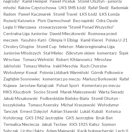
nagrody!
Kamil Hempel
Paweł Piceluk
Stomil Olsztyn - juniorzy
młodsi
Raków Częstochowa
UKS SMS Łódź
Rafał Śledź
Radomiak
Radom
Paweł Kaczmarek
Stomil Travel
ŁKS Łódź
ŁKS Łomża
Rozwój Katowice
Piotr Darmochwał
Bez napinki
Odra Opole
Legia II Warszawa
stowarzyszenie "Stomil Ponad Wszystko"
Centralna Liga Juniorów
Dawid Mieczkowski
Rozmowa przed
meczem
Yasuhiro Katō
Olimpia II Elbląg
Kamil Kiereś
Polska U-21
Chrobry Głogów
Stomil Cup
felieton
Makroregionalna Liga
Juniorów Młodszych
Stal Mielec
(S)krytym okiem
komentarz
Śląsk
Wrocław
Tomasz Wełnicki
Robert Kiłdanowicz
Mirosław
Jabłoński
Tomasz Wełna
Irakli Meschia
Ruch Chorzów
Wołodymyr Kowal
Polonia Lidzbark Warmiński
Górnik Polkowice
Zagłębie Sosnowiec
komentarz po meczu
Mariusz Borkowski
Rafał
Kujawa
Jarosław Ratajczak
Polsat Sport
Komentarz po meczu
MKS Kluczbork
Socios Stomil
Marek Maleszewski
Warta Sieradz
Jakub Mosakowski
Podbeskidzie Bielsko-Biała
Stomil Olsztyn -
koszykówka
Tomasz Asensky
Michał Kraszewski
Wołodymyr
Tanczyk
Ernest Dzięcioł
Adrian Stawski
Lukáš Kubáň
Kotwica
Kołobrzeg
GKS 1962 Jastrzębie
GKS Jastrzębie
Bruk-Bet
Termalica Nieciecza
Jakub Tecław
KKS 1925 Kalisz
Szymon
Sobczak
Liczby i fakty
Adam Majewski
Kącik bukmacherski
Lech II