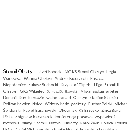
Stomil Olsztyn
Józef Łobocki
MOKS Stomil Olsztyn
Legia
Warszawa
Warmia Olsztyn
Andrzej Biedrzycki
Puszcza
Niepołomice
Łukasz Suchocki
Krzysztof Filipek
II liga
Stomil II
Olsztyn
GKS Wikielec
IV liga
sędzia
arbiter
Bartosz Bartkowski
Dominik Kun
kontuzje
walne
zarząd
Olsztyn
stadion Stomilu
Pelikan Łowicz
kibice
Widzew Łódź
gadżety
Puchar Polski
Michał
Świderski
Paweł Baranowski
Okocimski KS Brzesko
Znicz Biała
Piska
Zbigniew Kaczmarek
konferencja prasowa
wypowiedź
rozmowa
bilety
Stomil Olsztyn - juniorzy
Karol Żwir
Polska
Polska
U-17
Daniel Michałowski
stomil-sklep.pl
koszulki
Ekstraklasa