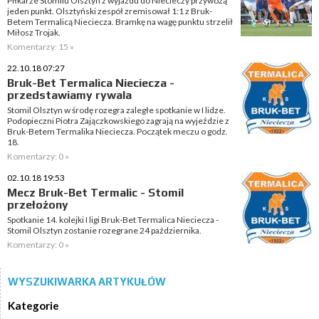
Piłkarze Stomilu Olsztyn z wyjazdu do Niecieczy przywożą
jeden punkt. Olsztyński zespół zremisował 1:1 z Bruk-
Betem Termalicą Nieciecza. Bramkę na wagę punktu strzelił
Miłosz Trojak.
Komentarzy: 15 »
22.10.18 07:27
Bruk-Bet Termalica Nieciecza -
przedstawiamy rywala
Stomil Olsztyn w środę rozegra zaległe spotkanie w I lidze.
Podopieczni Piotra Zajączkowskiego zagrają na wyjeździe z
Bruk-Betem Termalika Nieciecza. Początek meczu o godz.
18.
Komentarzy: 0 »
02.10.18 19:53
Mecz Bruk-Bet Termalic - Stomil
przełożony
Spotkanie 14. kolejki I ligi Bruk-Bet Termalica Nieciecza -
Stomil Olsztyn zostanie rozegrane 24 października.
Komentarzy: 0 »
WYSZUKIWARKA ARTYKUŁÓW
Kategorie