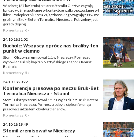
W sobotę (27 kwietnia) piłkarze Stomilu Olsztyn zagrają
bardzo ważne spotkanie w kontekście walki o pozostanie w I
lidze. Podopieczni Piotra Zajączkowskiego zagrają z zawsze
groźnym Bruk-Betem Termalica Nieciecza. Potrzebny jest
gorący doping...
Komentarzy: 6 »
24.10.18 21:02
Bucholc: Wszyscy oprócz nas braliby ten
punkt w ciemno
Stomil Olsztyn zremisował 1:1 w Niecieczy. Po meczu
wypowiedział się kapitan olsztyńskiego zespołu Janusz
Bucholc.
Komentarzy: 5 »
24.10.18 20:22
Konferencja prasowa po meczu Bruk-Bet
Termalica Nieciecza - Stomil
Stomil Olsztyn zremisował 1:1 na wyjeździe z Bruk-Betem
Termalica Nieciecza. Po meczu odbyła się konferencja
prasowa z udziałem obydwu trenerów.
Komentarzy: 0 »
24.10.18 19:49
Stomil zremisował w Niecieczy