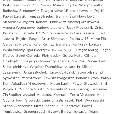
Piotr Grzymowicz
Mamry Giżycko
Wigry Suwałki
Artur Aluszyk
Radosław Stefanowicz
Drwęca Nowe Miasto Lubawskie
Dajtki
Paweł Łukasik
Tomasz Strzelec
trening
Świt Nowy Dwór
Mazowiecki
wyjazd
Robert Tunkiewicz
Andrzej Królikowski
Vęgoria Węgorzewo
budowa stadionu
Jacek Płuciennik
Znicz
Pruszków
Ostróda
PZPN
Stal Rzeszów
Łukasz Jegliński
Start
Nidzica
Błękitni Pasym
Artur Siemaszko
Polska U-15
Mazur Ełk
Garbarnia Kraków
Rafał Remisz
transfery
konkursy
konkurs
Wisła Puławy
Igor Biedrzycki
Huragan Morąg
Pogoń
Polonia Pasłęk
Siedlce
Sokół Ostróda
Piotr Łysiak
Gutów Mały
Olimpia
Grudziądz
obóz przygotowawczy
sparing
Pasym
Piotr
Erwin Sak
Skiba
plebiscyt
Wojciech Dziemidowicz
Jarocin
Michał
Leszczyński
Janusz Bucholc
Jacek Czałpiński
stomil.olsztyn.pl
Sylwester Czereszewski
Zawisza Bydgoszcz
Polonia Bytom
Patryk
Kun
Arkadiusz Mroczkowski
Motor Lublin
Paweł Głowacki
Emil
Wojda
DKS Dobre Miasto
Mławianka Mława
sparingi
Barczewo
Zin Stadion
wywiad
Arkadiusz Koprucki
Tęcza Biskupiec
Arka
Gdynia
Piotr Głowacki
Jagiellonia Białystok
Piotr Wypniewski
Michał Alancewicz
ultras
Łódzki Klub Sportowy
Paweł
Tomkiewicz
Grzegorz Lech
Bytovia Bytów
licytacje
Adam