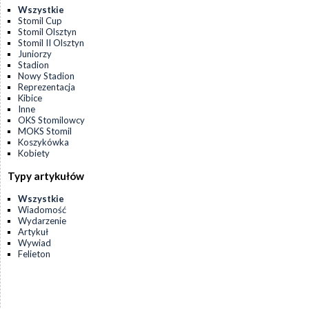
Wszystkie
Stomil Cup
Stomil Olsztyn
Stomil II Olsztyn
Juniorzy
Stadion
Nowy Stadion
Reprezentacja
Kibice
Inne
OKS Stomilowcy
MOKS Stomil
Koszykówka
Kobiety
Typy artykułów
Wszystkie
Wiadomość
Wydarzenie
Artykuł
Wywiad
Felieton