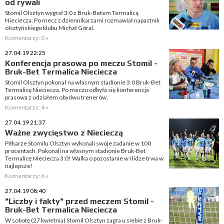
od rywali
Stomil Olsztyn wygrał 3:0 z Bruk-Betem Termalicą
Nieciecza. Po mecz z dziennikarzami rozmawiał napastnik
olsztyńskiego klubu Michał Góral.
Komentarzy: 0 »
27.04.19 22:25
Konferencja prasowa po meczu Stomil -
Bruk-Bet Termalica Nieciecza
Stomil Olsztyn pokonał na własnym stadionie 3:0 Bruk-Bet
Termalicę Nieciecza. Po meczu odbyła się konferencja
prasowa z udziałem obydwu trenerów.
Komentarzy: 4 »
27.04.19 21:37
Ważne zwycięstwo z Niecieczą
Piłkarze Stomilu Olsztyn wykonali swoje zadanie w 100
procentach. Pokonali na własnym stadionie Bruk-Bet
Termalicę Nieciecza 3:0! Walka o pozostanie w I lidze trwa w
najlepsze!
Komentarzy: 6 »
27.04.19 08:40
"Liczby i fakty" przed meczem Stomil -
Bruk-Bet Termalica Nieciecza
W sobotę (27 kwietnia) Stomil Olsztyn zagra u siebie z Bruk-