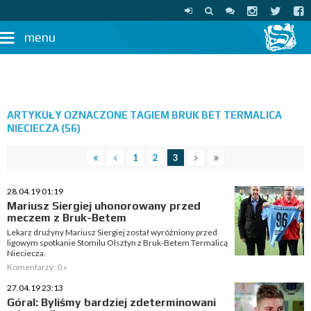
menu
ARTYKUŁY OZNACZONE TAGIEM BRUK BET TERMALICA
NIECIECZA (56)
1
2
3
28.04.19 01:19
Mariusz Siergiej uhonorowany przed
meczem z Bruk-Betem
Lekarz drużyny Mariusz Siergiej został wyróżniony przed
ligowym spotkanie Stomilu Olsztyn z Bruk-Betem Termalicą
Nieciecza.
Komentarzy: 0 »
27.04.19 23:13
Góral: Byliśmy bardziej zdeterminowani