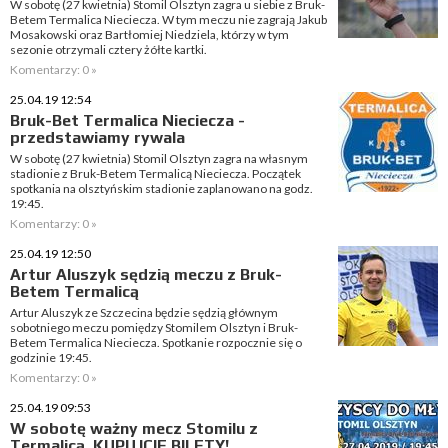
W sobotę (27 kwietnia) Stomil Olsztyn zagra u siebie z Bruk-
Betem Termalica Nieciecza. W tym meczu nie zagrają Jakub
Mosakowski oraz Bartłomiej Niedziela, którzy w tym
sezonie otrzymali cztery żółte kartki.
Komentarzy: 0 »
25.04.19 12:54
Bruk-Bet Termalica Nieciecza -
przedstawiamy rywala
W sobotę (27 kwietnia) Stomil Olsztyn zagra na własnym
stadionie z Bruk-Betem Termalicą Nieciecza. Początek
spotkania na olsztyńskim stadionie zaplanowano na godz.
19:45.
Komentarzy: 0 »
25.04.19 12:50
Artur Aluszyk sędzią meczu z Bruk-
Betem Termalicą
Artur Aluszyk ze Szczecina będzie sędzią głównym
sobotniego meczu pomiędzy Stomilem Olsztyn i Bruk-
Betem Termalica Nieciecza. Spotkanie rozpocznie się o
godzinie 19:45.
Komentarzy: 0 »
25.04.19 09:53
W sobotę ważny mecz Stomilu z
Termalicą. KUPUJCIE BILETY!