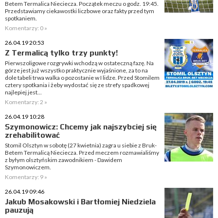
Betem Termalica Nieciecza. Początek meczu o godz. 19:45.
Przedstawiamy ciekawostki liczbowe oraz fakty przed tym
spotkaniem.
Komentarzy: 0 »
26.04.19 20:53
Z Termalicą tylko trzy punkty!
Pierwszoligowe rozgrywki wchodzą w ostateczną fazę. Na
górze jest już wszystko praktycznie wyjaśnione, za to na
dole tabeli trwa walka o pozostanie w I lidze. Przed Stomilem
cztery spotkania i żeby wydostać się ze strefy spadkowej
najlepiej jest...
Komentarzy: 2 »
26.04.19 10:28
Szymonowicz: Chcemy jak najszybciej się
zrehabilitować
Stomil Olsztyn w sobotę (27 kwietnia) zagra u siebie z Bruk-
Betem Termalicą Nieciecza. Przed meczem rozmawialiśmy
z byłym olsztyńskim zawodnikiem - Dawidem
Szymonowiczem.
Komentarzy: 9 »
26.04.19 09:46
Jakub Mosakowski i Bartłomiej Niedziela
pauzują