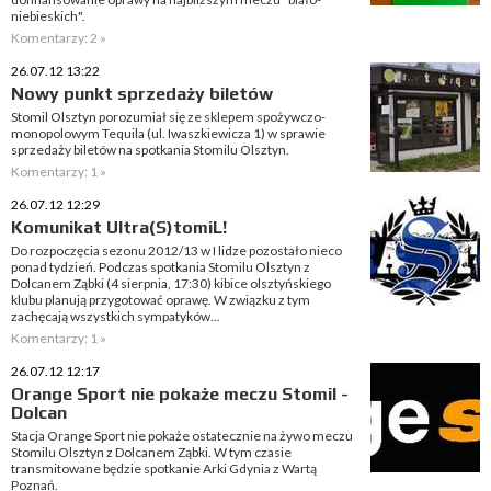
niebieskich".
Komentarzy: 2 »
26.07.12 13:22
Nowy punkt sprzedaży biletów
Stomil Olsztyn porozumiał się ze sklepem spożywczo-
monopolowym Tequila (ul. Iwaszkiewicza 1) w sprawie
sprzedaży biletów na spotkania Stomilu Olsztyn.
Komentarzy: 1 »
26.07.12 12:29
Komunikat Ultra(S)tomiL!
Do rozpoczęcia sezonu 2012/13 w I lidze pozostało nieco
ponad tydzień. Podczas spotkania Stomilu Olsztyn z
Dolcanem Ząbki (4 sierpnia, 17:30) kibice olsztyńskiego
klubu planują przygotować oprawę. W związku z tym
zachęcają wszystkich sympatyków...
Komentarzy: 1 »
26.07.12 12:17
Orange Sport nie pokaże meczu Stomil -
Dolcan
Stacja Orange Sport nie pokaże ostatecznie na żywo meczu
Stomilu Olsztyn z Dolcanem Ząbki. W tym czasie
transmitowane będzie spotkanie Arki Gdynia z Wartą
Poznań.