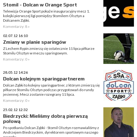
Stomil - Dolcan w Orange Sport
Telewizja Orange Sport pokaże inauguracyjny mecz 1.
kolejki pierwszej ligi pomiędzy Stomilem Olsztyn a
Dolcanem Ząbki.
Komentarzy: 8 »
02.07.12 16:10
Zmiany w planie sparingów
Z Lechem Rypin zmierzą się ostatecznie 11 lipca piłkarze
Stomilu Olsztyn w meczu sparingowym.
Komentarzy: 0 »
28.05.12 14:26
Dolcan kolejnym sparingpartnerem
Dolcan Ząbki to kolejny sparingpartner, z którym zmierzą się
piłkarze Stomilu Olsztyn podczas przygotowań do rundy
jesiennej. Mecz zostanie rozegrany 11 lipca.
Komentarzy: 0 »
25.02.12 12:32
Biedrzycki: Mieliśmy dobrą pierwszą
połową
Po spotkaniu Dolcan Ząbki - Stomil Olsztyn rozmawialiśmy z
Andrzejem Biedrzyckim, dyrektorem sportowym naszego
zespołu.