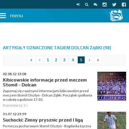
menu
ARTYKUŁY OZNACZONE TAGIEM DOLCAN ZĄBKI (98)
1
2
3
4
5
02.08.12 13:08
Kibicowskie informacje przed meczem
Stomil - Dolcan
Zapoznaj się z ważnymi informacjami kibicowskim przed
meczem Stomil Olsztyn - Dolcan Ząbki. Początek spotkania
w sobotę o godzinie 17:30.
Komentarzy: 3 »
31.07.12 23:59
Suchocki: Zimny prysznic przed I ligą
Po meczu pucharowym Stomil Olsztyn - Bogdanka Łęczna