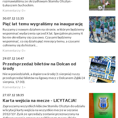
rozmawialiśmy ze skrzydłowym Stomilu Olsztyn -
Łukaszem Suchockim.
Komentarzy: 0 »
30.07.12 11:35
Pięć lat temu wygraliśmy na inaugurację
Ruszamy z nowym działem na stronie, w którym będziemy
wspominać wydarzenia sprzed X lat. Specjalnie piszemy X
bo nie określamy się czasowo. Czasami będziemy
wspominać, co się działo pięć miesięcy temu, a czasami
cofniemy się do historii...
Komentarzy: 0 »
29.07.12 14:47
Przedsprzedaż biletów na Dolcan od
środy
Nie w poniedziałek, a dopiero w środę (1 sierpnia) ruszy
przedsprzedaż biletów na ligowy mecz z Dolcanem Ząbki (4
sierpnia, 17:30).
Komentarzy: 1 »
27.07.12 18:35
Karta wejścia na mecze - LICYTACJA!
Zapraszamy wszystkich kibiców Stomilu Olsztyn do udziału
w licytacji karty wejścia na wszystkie mecze w sezonie
2012/13! Zysk ze sprzedaży zostanie przeznaczony na
dofinansowanie oprawy na najbliższym meczu "biało-