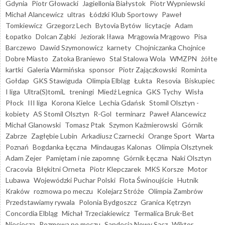
Gdynia
Piotr Głowacki
Jagiellonia Białystok
Piotr Wypniewski
Michał Alancewicz
ultras
Łódzki Klub Sportowy
Paweł
Tomkiewicz
Grzegorz Lech
Bytovia Bytów
licytacje
Adam
Łopatko
Dolcan Ząbki
Jeziorak Iława
Mrągowia Mrągowo
Pisa
Barczewo
Dawid Szymonowicz
karnety
Chojniczanka Chojnice
Dobre Miasto
Zatoka Braniewo
Stal Stalowa Wola
WMZPN
żółte
kartki
Galeria Warmińska
sponsor
Piotr Zajączkowski
Rominta
Gołdap
GKS Stawiguda
Olimpia Elbląg
Łukta
Resovia
Biskupiec
I liga
Ultra(S)tomiL
treningi
Miedź Legnica
GKS Tychy
Wisła
Płock
III liga
Korona Kielce
Lechia Gdańsk
Stomil Olsztyn -
kobiety
AS Stomil Olsztyn
R-Gol
terminarz
Paweł Alancewicz
Michał Glanowski
Tomasz Ptak
Szymon Kaźmierowski
Górnik
Zabrze
Zagłębie Lubin
Arkadiusz Czarnecki
Orange Sport
Warta
Poznań
Bogdanka Łęczna
Mindaugas Kalonas
Olimpia Olsztynek
Adam Zejer
Pamiętam i nie zapomnę
Górnik Łęczna
Naki Olsztyn
Cracovia
Błękitni Orneta
Piotr Klepczarek
MKS Korsze
Motor
Lubawa
Wojewódzki Puchar Polski
Flota Świnoujście
Hutnik
Kraków
rozmowa po meczu
Kolejarz Stróże
Olimpia Zambrów
Przedstawiamy rywala
Polonia Bydgoszcz
Granica Kętrzyn
Concordia Elbląg
Michał Trzeciakiewicz
Termalica Bruk-Bet
Nieciecza
Rozmowa po meczu
Sandecja Nowy Sącz
Wiktor