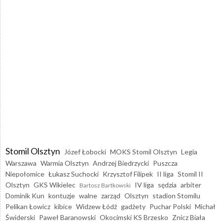
Stomil Olsztyn
Józef Łobocki
MOKS Stomil Olsztyn
Legia
Warszawa
Warmia Olsztyn
Andrzej Biedrzycki
Puszcza
Niepołomice
Łukasz Suchocki
Krzysztof Filipek
II liga
Stomil II
Olsztyn
GKS Wikielec
IV liga
sędzia
arbiter
Bartosz Bartkowski
Dominik Kun
kontuzje
walne
zarząd
Olsztyn
stadion Stomilu
Pelikan Łowicz
kibice
Widzew Łódź
gadżety
Puchar Polski
Michał
Świderski
Paweł Baranowski
Okocimski KS Brzesko
Znicz Biała