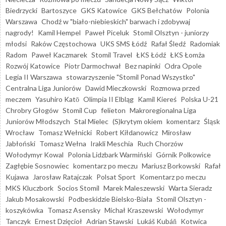
Biedrzycki
Bartoszyce
GKS Katowice
GKS Bełchatów
Polonia
Warszawa
Chodź w "biało-niebieskich" barwach i zdobywaj
nagrody!
Kamil Hempel
Paweł Piceluk
Stomil Olsztyn - juniorzy
młodsi
Raków Częstochowa
UKS SMS Łódź
Rafał Śledź
Radomiak
Radom
Paweł Kaczmarek
Stomil Travel
ŁKS Łódź
ŁKS Łomża
Rozwój Katowice
Piotr Darmochwał
Bez napinki
Odra Opole
Legia II Warszawa
stowarzyszenie "Stomil Ponad Wszystko"
Centralna Liga Juniorów
Dawid Mieczkowski
Rozmowa przed
meczem
Yasuhiro Katō
Olimpia II Elbląg
Kamil Kiereś
Polska U-21
Chrobry Głogów
Stomil Cup
felieton
Makroregionalna Liga
Juniorów Młodszych
Stal Mielec
(S)krytym okiem
komentarz
Śląsk
Wrocław
Tomasz Wełnicki
Robert Kiłdanowicz
Mirosław
Jabłoński
Tomasz Wełna
Irakli Meschia
Ruch Chorzów
Wołodymyr Kowal
Polonia Lidzbark Warmiński
Górnik Polkowice
Zagłębie Sosnowiec
komentarz po meczu
Mariusz Borkowski
Rafał
Kujawa
Jarosław Ratajczak
Polsat Sport
Komentarz po meczu
MKS Kluczbork
Socios Stomil
Marek Maleszewski
Warta Sieradz
Jakub Mosakowski
Podbeskidzie Bielsko-Biała
Stomil Olsztyn -
koszykówka
Tomasz Asensky
Michał Kraszewski
Wołodymyr
Tanczyk
Ernest Dzięcioł
Adrian Stawski
Lukáš Kubáň
Kotwica