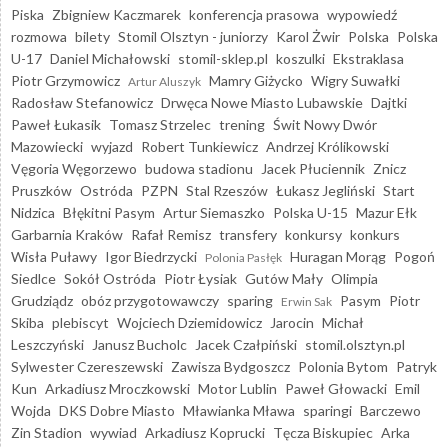
Piska
Zbigniew Kaczmarek
konferencja prasowa
wypowiedź
rozmowa
bilety
Stomil Olsztyn - juniorzy
Karol Żwir
Polska
Polska
U-17
Daniel Michałowski
stomil-sklep.pl
koszulki
Ekstraklasa
Piotr Grzymowicz
Mamry Giżycko
Wigry Suwałki
Artur Aluszyk
Radosław Stefanowicz
Drwęca Nowe Miasto Lubawskie
Dajtki
Paweł Łukasik
Tomasz Strzelec
trening
Świt Nowy Dwór
Mazowiecki
wyjazd
Robert Tunkiewicz
Andrzej Królikowski
Vęgoria Węgorzewo
budowa stadionu
Jacek Płuciennik
Znicz
Pruszków
Ostróda
PZPN
Stal Rzeszów
Łukasz Jegliński
Start
Nidzica
Błękitni Pasym
Artur Siemaszko
Polska U-15
Mazur Ełk
Garbarnia Kraków
Rafał Remisz
transfery
konkursy
konkurs
Wisła Puławy
Igor Biedrzycki
Huragan Morąg
Pogoń
Polonia Pasłęk
Siedlce
Sokół Ostróda
Piotr Łysiak
Gutów Mały
Olimpia
Grudziądz
obóz przygotowawczy
sparing
Pasym
Piotr
Erwin Sak
Skiba
plebiscyt
Wojciech Dziemidowicz
Jarocin
Michał
Leszczyński
Janusz Bucholc
Jacek Czałpiński
stomil.olsztyn.pl
Sylwester Czereszewski
Zawisza Bydgoszcz
Polonia Bytom
Patryk
Kun
Arkadiusz Mroczkowski
Motor Lublin
Paweł Głowacki
Emil
Wojda
DKS Dobre Miasto
Mławianka Mława
sparingi
Barczewo
Zin Stadion
wywiad
Arkadiusz Koprucki
Tęcza Biskupiec
Arka