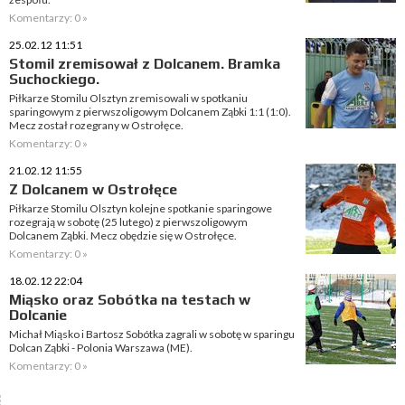
Komentarzy: 0 »
25.02.12 11:51
Stomil zremisował z Dolcanem. Bramka
Suchockiego.
Piłkarze Stomilu Olsztyn zremisowali w spotkaniu
sparingowym z pierwszoligowym Dolcanem Ząbki 1:1 (1:0).
Mecz został rozegrany w Ostrołęce.
Komentarzy: 0 »
21.02.12 11:55
Z Dolcanem w Ostrołęce
Piłkarze Stomilu Olsztyn kolejne spotkanie sparingowe
rozegrają w sobotę (25 lutego) z pierwszoligowym
Dolcanem Ząbki. Mecz obędzie się w Ostrołęce.
Komentarzy: 0 »
18.02.12 22:04
Miąsko oraz Sobótka na testach w
Dolcanie
Michał Miąsko i Bartosz Sobótka zagrali w sobotę w sparingu
Dolcan Ząbki - Polonia Warszawa (ME).
Komentarzy: 0 »