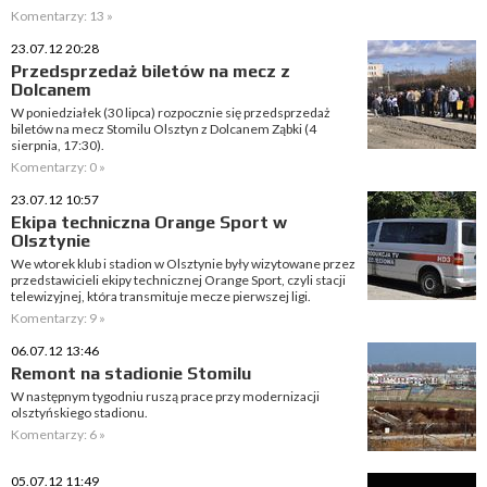
Komentarzy: 13 »
23.07.12 20:28
Przedsprzedaż biletów na mecz z
Dolcanem
W poniedziałek (30 lipca) rozpocznie się przedsprzedaż
biletów na mecz Stomilu Olsztyn z Dolcanem Ząbki (4
sierpnia, 17:30).
Komentarzy: 0 »
23.07.12 10:57
Ekipa techniczna Orange Sport w
Olsztynie
We wtorek klub i stadion w Olsztynie były wizytowane przez
przedstawicieli ekipy technicznej Orange Sport, czyli stacji
telewizyjnej, która transmituje mecze pierwszej ligi.
Komentarzy: 9 »
06.07.12 13:46
Remont na stadionie Stomilu
W następnym tygodniu ruszą prace przy modernizacji
olsztyńskiego stadionu.
Komentarzy: 6 »
05.07.12 11:49