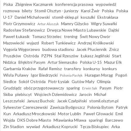
Piska
Zbigniew Kaczmarek
konferencja prasowa
wypowiedź
rozmowa
bilety
Stomil Olsztyn - juniorzy
Karol Żwir
Polska
Polska
U-17
Daniel Michałowski
stomil-sklep.pl
koszulki
Ekstraklasa
Piotr Grzymowicz
Mamry Giżycko
Wigry Suwałki
Artur Aluszyk
Radosław Stefanowicz
Drwęca Nowe Miasto Lubawskie
Dajtki
Paweł Łukasik
Tomasz Strzelec
trening
Świt Nowy Dwór
Mazowiecki
wyjazd
Robert Tunkiewicz
Andrzej Królikowski
Vęgoria Węgorzewo
budowa stadionu
Jacek Płuciennik
Znicz
Pruszków
Ostróda
PZPN
Stal Rzeszów
Łukasz Jegliński
Start
Nidzica
Błękitni Pasym
Artur Siemaszko
Polska U-15
Mazur Ełk
Garbarnia Kraków
Rafał Remisz
transfery
konkursy
konkurs
Wisła Puławy
Igor Biedrzycki
Huragan Morąg
Pogoń
Polonia Pasłęk
Siedlce
Sokół Ostróda
Piotr Łysiak
Gutów Mały
Olimpia
Grudziądz
obóz przygotowawczy
sparing
Pasym
Piotr
Erwin Sak
Skiba
plebiscyt
Wojciech Dziemidowicz
Jarocin
Michał
Leszczyński
Janusz Bucholc
Jacek Czałpiński
stomil.olsztyn.pl
Sylwester Czereszewski
Zawisza Bydgoszcz
Polonia Bytom
Patryk
Kun
Arkadiusz Mroczkowski
Motor Lublin
Paweł Głowacki
Emil
Wojda
DKS Dobre Miasto
Mławianka Mława
sparingi
Barczewo
Zin Stadion
wywiad
Arkadiusz Koprucki
Tęcza Biskupiec
Arka