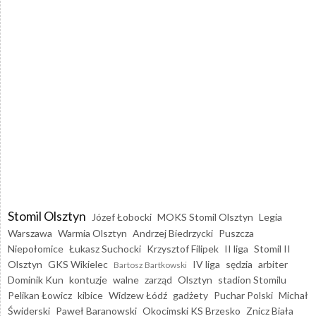
Stomil Olsztyn
Józef Łobocki
MOKS Stomil Olsztyn
Legia
Warszawa
Warmia Olsztyn
Andrzej Biedrzycki
Puszcza
Niepołomice
Łukasz Suchocki
Krzysztof Filipek
II liga
Stomil II
Olsztyn
GKS Wikielec
IV liga
sędzia
arbiter
Bartosz Bartkowski
Dominik Kun
kontuzje
walne
zarząd
Olsztyn
stadion Stomilu
Pelikan Łowicz
kibice
Widzew Łódź
gadżety
Puchar Polski
Michał
Świderski
Paweł Baranowski
Okocimski KS Brzesko
Znicz Biała