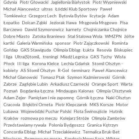
Gdynia
Piotr Głowacki
Jagiellonia Białystok
Piotr Wypniewski
Michał Alancewicz
ultras
Łódzki Klub Sportowy
Paweł
Tomkiewicz
Grzegorz Lech
Bytovia Bytów
licytacje
Adam
Łopatko
Dolcan Ząbki
Jeziorak Iława
Mrągowia Mrągowo
Pisa
Barczewo
Dawid Szymonowicz
karnety
Chojniczanka Chojnice
Dobre Miasto
Zatoka Braniewo
Stal Stalowa Wola
WMZPN
żółte
kartki
Galeria Warmińska
sponsor
Piotr Zajączkowski
Rominta
Gołdap
GKS Stawiguda
Olimpia Elbląg
Łukta
Resovia
Biskupiec
I liga
Ultra(S)tomiL
treningi
Miedź Legnica
GKS Tychy
Wisła
Płock
III liga
Korona Kielce
Lechia Gdańsk
Stomil Olsztyn -
kobiety
AS Stomil Olsztyn
R-Gol
terminarz
Paweł Alancewicz
Michał Glanowski
Tomasz Ptak
Szymon Kaźmierowski
Górnik
Zabrze
Zagłębie Lubin
Arkadiusz Czarnecki
Orange Sport
Warta
Poznań
Bogdanka Łęczna
Mindaugas Kalonas
Olimpia Olsztynek
Adam Zejer
Pamiętam i nie zapomnę
Górnik Łęczna
Naki Olsztyn
Cracovia
Błękitni Orneta
Piotr Klepczarek
MKS Korsze
Motor
Lubawa
Wojewódzki Puchar Polski
Flota Świnoujście
Hutnik
Kraków
rozmowa po meczu
Kolejarz Stróże
Olimpia Zambrów
Przedstawiamy rywala
Polonia Bydgoszcz
Granica Kętrzyn
Concordia Elbląg
Michał Trzeciakiewicz
Termalica Bruk-Bet
Nieciecza
Rozmowa po meczu
Sandecja Nowy Sącz
Wiktor