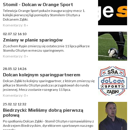
Stomil - Dolcan w Orange Sport
Telewizja Orange Sport pokaże inauguracyjny mecz 1.
kolejki pierwszej ligi pomiędzy Stomilem Olsztyn a
Dolcanem Ząbki.
Komentarzy: 8 »
02.07.12 16:10
Zmiany w planie sparingów
Z Lechem Rypin zmierzą się ostatecznie 11 lipca piłkarze
Stomilu Olsztyn w meczu sparingowym.
Komentarzy: 0 »
28.05.12 14:26
Dolcan kolejnym sparingpartnerem
Dolcan Ząbki to kolejny sparingpartner, z którym zmierzą się
piłkarze Stomilu Olsztyn podczas przygotowań do rundy
jesiennej. Mecz zostanie rozegrany 11 lipca.
Komentarzy: 0 »
25.02.12 12:32
Biedrzycki: Mieliśmy dobrą pierwszą
połową
Po spotkaniu Dolcan Ząbki - Stomil Olsztyn rozmawialiśmy z
Andrzejem Biedrzyckim, dyrektorem sportowym naszego
zespołu.