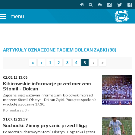
menu
ARTYKUŁY OZNACZONE TAGIEM DOLCAN ZĄBKI (98)
1
2
3
4
5
02.08.12 13:08
Kibicowskie informacje przed meczem
Stomil - Dolcan
Zapoznaj się z ważnymi informacjami kibicowskim przed
meczem Stomil Olsztyn - Dolcan Ząbki. Początek spotkania
w sobotę o godzinie 17:30.
Komentarzy: 3 »
31.07.12 23:59
Suchocki: Zimny prysznic przed I ligą
Po meczu pucharowym Stomil Olsztyn - Bogdanka Łęczna