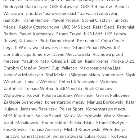
Biedrzycki
Bartoszyce
GKS Katowice
GKS Bełchatów
Polonia
Warszawa
Chodź w "biało-niebieskich" barwach i zdobywaj
nagrody!
Kamil Hempel
Paweł Piceluk
Stomil Olsztyn - juniorzy
młodsi
Raków Częstochowa
UKS SMS Łódź
Rafał Śledź
Radomiak
Radom
Paweł Kaczmarek
Stomil Travel
ŁKS Łódź
ŁKS Łomża
Rozwój Katowice
Piotr Darmochwał
Bez napinki
Odra Opole
Legia II Warszawa
stowarzyszenie "Stomil Ponad Wszystko"
Centralna Liga Juniorów
Dawid Mieczkowski
Rozmowa przed
meczem
Yasuhiro Katō
Olimpia II Elbląg
Kamil Kiereś
Polska U-21
Chrobry Głogów
Stomil Cup
felieton
Makroregionalna Liga
Juniorów Młodszych
Stal Mielec
(S)krytym okiem
komentarz
Śląsk
Wrocław
Tomasz Wełnicki
Robert Kiłdanowicz
Mirosław
Jabłoński
Tomasz Wełna
Irakli Meschia
Ruch Chorzów
Wołodymyr Kowal
Polonia Lidzbark Warmiński
Górnik Polkowice
Zagłębie Sosnowiec
komentarz po meczu
Mariusz Borkowski
Rafał
Kujawa
Jarosław Ratajczak
Polsat Sport
Komentarz po meczu
MKS Kluczbork
Socios Stomil
Marek Maleszewski
Warta Sieradz
Jakub Mosakowski
Podbeskidzie Bielsko-Biała
Stomil Olsztyn -
koszykówka
Tomasz Asensky
Michał Kraszewski
Wołodymyr
Tanczyk
Ernest Dzięcioł
Adrian Stawski
Lukáš Kubáň
Kotwica