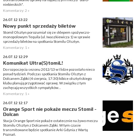
niebieskich".
Komentarzy: 2 »
26.07.12 13:22
Nowy punkt sprzedaży biletów
Stomil Olsztyn porozumiał się ze sklepem spożywczo-
monopolowym Tequila (ul. Iwaszkiewicza 1) w sprawie
sprzedaży biletów na spotkania Stomilu Olsztyn.
Komentarzy: 1 »
26.07.12 12:29
Komunikat Ultra(S)tomiL!
Do rozpoczęcia sezonu 2012/13 w I lidze pozostało nieco
ponad tydzień. Podczas spotkania Stomilu Olsztyn z
Dolcanem Ząbki (4 sierpnia, 17:30) kibice olsztyńskiego
klubu planują przygotować oprawę. W związku z tym
zachęcają wszystkich sympatyków...
Komentarzy: 1 »
26.07.12 12:17
Orange Sport nie pokaże meczu Stomil -
Dolcan
Stacja Orange Sport nie pokaże ostatecznie na żywo meczu
Stomilu Olsztyn z Dolcanem Ząbki. W tym czasie
transmitowane będzie spotkanie Arki Gdynia z Wartą
Poznań.