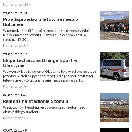
Komentarzy: 13 »
23.07.12 20:28
Przedsprzedaż biletów na mecz z
Dolcanem
W poniedziałek (30 lipca) rozpocznie się przedsprzedaż
biletów na mecz Stomilu Olsztyn z Dolcanem Ząbki (4
sierpnia, 17:30).
Komentarzy: 0 »
23.07.12 10:57
Ekipa techniczna Orange Sport w
Olsztynie
We wtorek klub i stadion w Olsztynie były wizytowane przez
przedstawicieli ekipy technicznej Orange Sport, czyli stacji
telewizyjnej, która transmituje mecze pierwszej ligi.
Komentarzy: 9 »
06.07.12 13:46
Remont na stadionie Stomilu
W następnym tygodniu ruszą prace przy modernizacji
olsztyńskiego stadionu.
Komentarzy: 6 »
05.07.12 11:49