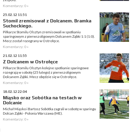
Komentarzy: 0 »
25.02.12 11:51
Stomil zremisował z Dolcanem. Bramka
Suchockiego.
Piłkarze Stomilu Olsztyn zremisowali w spotkaniu
sparingowym z pierwszoligowym Dolcanem Ząbki 1:1 (1:0).
Mecz został rozegrany w Ostrołęce.
Komentarzy: 0 »
21.02.12 11:55
Z Dolcanem w Ostrołęce
Piłkarze Stomilu Olsztyn kolejne spotkanie sparingowe
rozegrają w sobotę (25 lutego) z pierwszoligowym
Dolcanem Ząbki. Mecz obędzie się w Ostrołęce.
Komentarzy: 0 »
18.02.12 22:04
Miąsko oraz Sobótka na testach w
Dolcanie
Michał Miąsko i Bartosz Sobótka zagrali w sobotę w sparingu
Dolcan Ząbki - Polonia Warszawa (ME).
Komentarzy: 0 »