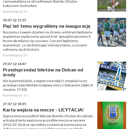
rozmawialiśmy ze skrzydłowym Stomilu Olsztyn -
Łukaszem Suchockim.
Komentarzy: 0 »
30.07.12 11:35
Pięć lat temu wygraliśmy na inaugurację
Ruszamy z nowym działem na stronie, w którym będziemy
wspominać wydarzenia sprzed X lat. Specjalnie piszemy X
bo nie określamy się czasowo. Czasami będziemy
wspominać, co się działo pięć miesięcy temu, a czasami
cofniemy się do historii...
Komentarzy: 0 »
29.07.12 14:47
Przedsprzedaż biletów na Dolcan od
środy
Nie w poniedziałek, a dopiero w środę (1 sierpnia) ruszy
przedsprzedaż biletów na ligowy mecz z Dolcanem Ząbki (4
sierpnia, 17:30).
Komentarzy: 1 »
27.07.12 18:35
Karta wejścia na mecze - LICYTACJA!
Zapraszamy wszystkich kibiców Stomilu Olsztyn do udziału
w licytacji karty wejścia na wszystkie mecze w sezonie
2012/13! Zysk ze sprzedaży zostanie przeznaczony na
dofinansowanie oprawy na najbliższym meczu "biało-