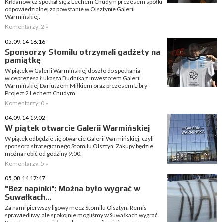
Kiłdanowicz spotkał się z Lechem Chudym prezesem spółki
odpowiedzialnej za powstanie w Olsztynie Galerii
Warmińskiej.
Komentarzy: 2 »
05.09.14 16:16
Sponsorzy Stomilu otrzymali gadżety na
pamiątkę
W piątek w Galerii Warmińskiej doszło do spotkania
wiceprezesa Łukasza Budnika z inwestorem Galerii
Warmińskiej Dariuszem Miłkiem oraz prezesem Libry
Project 2 Lechem Chudym.
Komentarzy: 0 »
04.09.14 19:02
W piątek otwarcie Galerii Warmińskiej
W piątek odbędzie się otwarcie Galerii Warmińskiej, czyli
sponsora strategicznego Stomilu Olsztyn. Zakupy będzie
można robić od godziny 9:00.
Komentarzy: 5 »
05.08.14 17:47
"Bez napinki": Można było wygrać w
Suwałkach...
Za nami pierwszy ligowy mecz Stomilu Olsztyn. Remis
sprawiedliwy, ale spokojnie mogliśmy w Suwałkach wygrać.