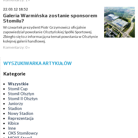
22.03.12 18:52
Galeria Warmińska zostanie sponsorem
Stomilu?
W czwartek prezydent Piotr Grzymowicz oficjalnie
zapowiedział powołanie Olsztyńskiej Spółki Sportowej.
Zbiegło się to z informacją na temat powstania w Olsztynie
kolejnej galerii handlowej.
Komentarzy: 0 »
WYSZUKIWARKA ARTYKUŁÓW
Kategorie
Wszystkie
Stomil Cup
Stomil Olsztyn
Stomil II Olsztyn
Juniorzy
Stadion
Nowy Stadion
Reprezentacja
Kibice
Inne
OKS Stomilowcy