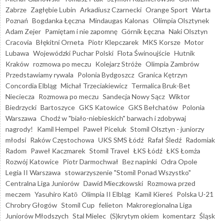
Zabrze
Zagłębie Lubin
Arkadiusz Czarnecki
Orange Sport
Warta
Poznań
Bogdanka Łęczna
Mindaugas Kalonas
Olimpia Olsztynek
Adam Zejer
Pamiętam i nie zapomnę
Górnik Łęczna
Naki Olsztyn
Cracovia
Błękitni Orneta
Piotr Klepczarek
MKS Korsze
Motor
Lubawa
Wojewódzki Puchar Polski
Flota Świnoujście
Hutnik
Kraków
rozmowa po meczu
Kolejarz Stróże
Olimpia Zambrów
Przedstawiamy rywala
Polonia Bydgoszcz
Granica Kętrzyn
Concordia Elbląg
Michał Trzeciakiewicz
Termalica Bruk-Bet
Nieciecza
Rozmowa po meczu
Sandecja Nowy Sącz
Wiktor
Biedrzycki
Bartoszyce
GKS Katowice
GKS Bełchatów
Polonia
Warszawa
Chodź w "biało-niebieskich" barwach i zdobywaj
nagrody!
Kamil Hempel
Paweł Piceluk
Stomil Olsztyn - juniorzy
młodsi
Raków Częstochowa
UKS SMS Łódź
Rafał Śledź
Radomiak
Radom
Paweł Kaczmarek
Stomil Travel
ŁKS Łódź
ŁKS Łomża
Rozwój Katowice
Piotr Darmochwał
Bez napinki
Odra Opole
Legia II Warszawa
stowarzyszenie "Stomil Ponad Wszystko"
Centralna Liga Juniorów
Dawid Mieczkowski
Rozmowa przed
meczem
Yasuhiro Katō
Olimpia II Elbląg
Kamil Kiereś
Polska U-21
Chrobry Głogów
Stomil Cup
felieton
Makroregionalna Liga
Juniorów Młodszych
Stal Mielec
(S)krytym okiem
komentarz
Śląsk