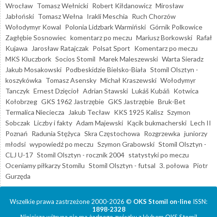
Wrocław
Tomasz Wełnicki
Robert Kiłdanowicz
Mirosław
Jabłoński
Tomasz Wełna
Irakli Meschia
Ruch Chorzów
Wołodymyr Kowal
Polonia Lidzbark Warmiński
Górnik Polkowice
Zagłębie Sosnowiec
komentarz po meczu
Mariusz Borkowski
Rafał
Kujawa
Jarosław Ratajczak
Polsat Sport
Komentarz po meczu
MKS Kluczbork
Socios Stomil
Marek Maleszewski
Warta Sieradz
Jakub Mosakowski
Podbeskidzie Bielsko-Biała
Stomil Olsztyn -
koszykówka
Tomasz Asensky
Michał Kraszewski
Wołodymyr
Tanczyk
Ernest Dzięcioł
Adrian Stawski
Lukáš Kubáň
Kotwica
Kołobrzeg
GKS 1962 Jastrzębie
GKS Jastrzębie
Bruk-Bet
Termalica Nieciecza
Jakub Tecław
KKS 1925 Kalisz
Szymon
Sobczak
Liczby i fakty
Adam Majewski
Kącik bukmacherski
Lech II
Poznań
Radunia Stężyca
Skra Częstochowa
Rozgrzewka
juniorzy
młodsi
wypowiedź po meczu
Szymon Grabowski
Stomil Olsztyn -
CLJ U-17
Stomil Olsztyn - rocznik 2004
statystyki po meczu
Oceniamy piłkarzy Stomilu
Stomil Olsztyn - futsal
3. połowa
Piotr
Gurzęda
Wszelkie prawa zastrzeżone 2000-2026 ©
OKS Stomil on-line
ISSN:
1898-2328
Niniejsza witryna nie ma żadnego związku z klubem OKS Stomil