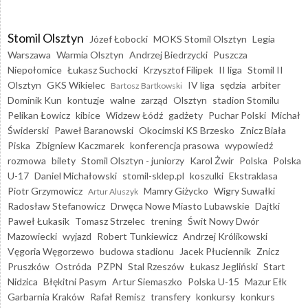
Stomil Olsztyn
Józef Łobocki
MOKS Stomil Olsztyn
Legia
Warszawa
Warmia Olsztyn
Andrzej Biedrzycki
Puszcza
Niepołomice
Łukasz Suchocki
Krzysztof Filipek
II liga
Stomil II
Olsztyn
GKS Wikielec
IV liga
sędzia
arbiter
Bartosz Bartkowski
Dominik Kun
kontuzje
walne
zarząd
Olsztyn
stadion Stomilu
Pelikan Łowicz
kibice
Widzew Łódź
gadżety
Puchar Polski
Michał
Świderski
Paweł Baranowski
Okocimski KS Brzesko
Znicz Biała
Piska
Zbigniew Kaczmarek
konferencja prasowa
wypowiedź
rozmowa
bilety
Stomil Olsztyn - juniorzy
Karol Żwir
Polska
Polska
U-17
Daniel Michałowski
stomil-sklep.pl
koszulki
Ekstraklasa
Piotr Grzymowicz
Mamry Giżycko
Wigry Suwałki
Artur Aluszyk
Radosław Stefanowicz
Drwęca Nowe Miasto Lubawskie
Dajtki
Paweł Łukasik
Tomasz Strzelec
trening
Świt Nowy Dwór
Mazowiecki
wyjazd
Robert Tunkiewicz
Andrzej Królikowski
Vęgoria Węgorzewo
budowa stadionu
Jacek Płuciennik
Znicz
Pruszków
Ostróda
PZPN
Stal Rzeszów
Łukasz Jegliński
Start
Nidzica
Błękitni Pasym
Artur Siemaszko
Polska U-15
Mazur Ełk
Garbarnia Kraków
Rafał Remisz
transfery
konkursy
konkurs