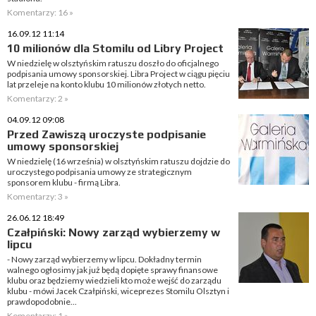
Komentarzy: 16 »
16.09.12 11:14
10 milionów dla Stomilu od Libry Project
W niedzielę w olsztyńskim ratuszu doszło do oficjalnego
podpisania umowy sponsorskiej. Libra Project w ciągu pięciu
lat przeleje na konto klubu 10 milionów złotych netto.
Komentarzy: 2 »
04.09.12 09:08
Przed Zawiszą uroczyste podpisanie
umowy sponsorskiej
W niedzielę (16 września) w olsztyńskim ratuszu dojdzie do
uroczystego podpisania umowy ze strategicznym
sponsorem klubu - firmą Libra.
Komentarzy: 3 »
26.06.12 18:49
Czałpiński: Nowy zarząd wybierzemy w
lipcu
- Nowy zarząd wybierzemy w lipcu. Dokładny termin
walnego ogłosimy jak już będą dopięte sprawy finansowe
klubu oraz będziemy wiedzieli kto może wejść do zarządu
klubu - mówi Jacek Czałpiński, wiceprezes Stomilu Olsztyn i
prawdopodobnie...
Komentarzy: 1 »