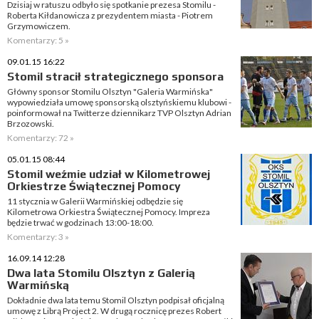
Dzisiaj w ratuszu odbyło się spotkanie prezesa Stomilu -
Roberta Kiłdanowicza z prezydentem miasta - Piotrem
Grzymowiczem.
Komentarzy: 5 »
09.01.15 16:22
Stomil stracił strategicznego sponsora
Główny sponsor Stomilu Olsztyn "Galeria Warmińska"
wypowiedziała umowę sponsorską olsztyńskiemu klubowi -
poinformował na Twitterze dziennikarz TVP Olsztyn Adrian
Brzozowski.
Komentarzy: 72 »
05.01.15 08:44
Stomil weźmie udział w Kilometrowej
Orkiestrze Świątecznej Pomocy
11 stycznia w Galerii Warmińskiej odbędzie się
Kilometrowa Orkiestra Świątecznej Pomocy. Impreza
będzie trwać w godzinach 13:00-18:00.
Komentarzy: 3 »
16.09.14 12:28
Dwa lata Stomilu Olsztyn z Galerią
Warmińską
Dokładnie dwa lata temu Stomil Olsztyn podpisał oficjalną
umowę z Librą Project 2. W drugą rocznicę prezes Robert