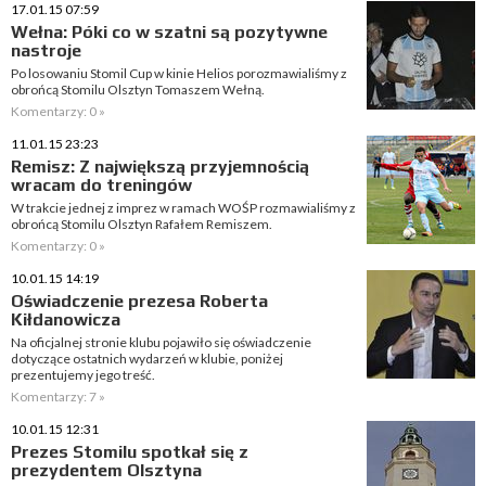
17.01.15 07:59
Wełna: Póki co w szatni są pozytywne
nastroje
Po losowaniu Stomil Cup w kinie Helios porozmawialiśmy z
obrońcą Stomilu Olsztyn Tomaszem Wełną.
Komentarzy: 0 »
11.01.15 23:23
Remisz: Z największą przyjemnością
wracam do treningów
W trakcie jednej z imprez w ramach WOŚP rozmawialiśmy z
obrońcą Stomilu Olsztyn Rafałem Remiszem.
Komentarzy: 0 »
10.01.15 14:19
Oświadczenie prezesa Roberta
Kiłdanowicza
Na oficjalnej stronie klubu pojawiło się oświadczenie
dotyczące ostatnich wydarzeń w klubie, poniżej
prezentujemy jego treść.
Komentarzy: 7 »
10.01.15 12:31
Prezes Stomilu spotkał się z
prezydentem Olsztyna