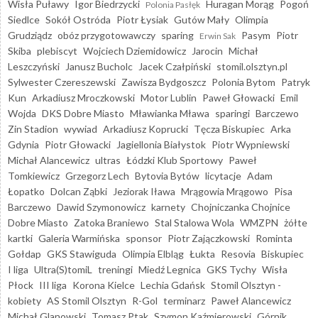
Wisła Puławy
Igor Biedrzycki
Huragan Morąg
Pogoń
Polonia Pasłęk
Siedlce
Sokół Ostróda
Piotr Łysiak
Gutów Mały
Olimpia
Grudziądz
obóz przygotowawczy
sparing
Pasym
Piotr
Erwin Sak
Skiba
plebiscyt
Wojciech Dziemidowicz
Jarocin
Michał
Leszczyński
Janusz Bucholc
Jacek Czałpiński
stomil.olsztyn.pl
Sylwester Czereszewski
Zawisza Bydgoszcz
Polonia Bytom
Patryk
Kun
Arkadiusz Mroczkowski
Motor Lublin
Paweł Głowacki
Emil
Wojda
DKS Dobre Miasto
Mławianka Mława
sparingi
Barczewo
Zin Stadion
wywiad
Arkadiusz Koprucki
Tęcza Biskupiec
Arka
Gdynia
Piotr Głowacki
Jagiellonia Białystok
Piotr Wypniewski
Michał Alancewicz
ultras
Łódzki Klub Sportowy
Paweł
Tomkiewicz
Grzegorz Lech
Bytovia Bytów
licytacje
Adam
Łopatko
Dolcan Ząbki
Jeziorak Iława
Mrągowia Mrągowo
Pisa
Barczewo
Dawid Szymonowicz
karnety
Chojniczanka Chojnice
Dobre Miasto
Zatoka Braniewo
Stal Stalowa Wola
WMZPN
żółte
kartki
Galeria Warmińska
sponsor
Piotr Zajączkowski
Rominta
Gołdap
GKS Stawiguda
Olimpia Elbląg
Łukta
Resovia
Biskupiec
I liga
Ultra(S)tomiL
treningi
Miedź Legnica
GKS Tychy
Wisła
Płock
III liga
Korona Kielce
Lechia Gdańsk
Stomil Olsztyn -
kobiety
AS Stomil Olsztyn
R-Gol
terminarz
Paweł Alancewicz
Michał Glanowski
Tomasz Ptak
Szymon Kaźmierowski
Górnik