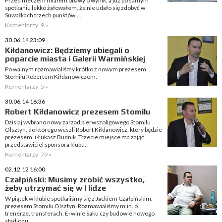
Przed meczem miałem obawy o wynik, a już po samym
spotkaniu lekko żałowałem, że nie udało się zdobyć w
Suwałkach trzech punktów....
Komentarzy: 9 »
30.06.14 23:09
Kiłdanowicz: Będziemy ubiegali o
poparcie miasta i Galerii Warmińskiej
Po walnym rozmawialiśmy krótko z nowym prezesem
Stomilu Robertem Kiłdanowiczem.
Komentarzy: 5 »
30.06.14 16:36
Robert Kiłdanowicz prezesem Stomilu
Dzisiaj wybrano nowy zarząd pierwszoligowego Stomilu
Olsztyn, do którego weszli Robert Kiłdanowicz, który będzie
prezesem, i Łukasz Budnik. Trzecie miejsce ma zająć
przedstawiciel sponsora klubu.
Komentarzy: 79 »
02.12.12 16:00
Czałpiński: Musimy zrobić wszystko,
żeby utrzymać się w I lidze
W piątek w klubie spotkaliśmy się z Jackiem Czałpińskim,
prezesem Stomilu Olsztyn. Rozmawialiśmy m.in. o
trenerze, transferach, Erwinie Saku czy budowie nowego
stadionu.