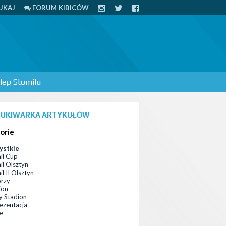
UKAJ
FORUM KIBICÓW
lep Stomilu
UKIWARKA ARTYKUŁÓW
orie
ystkie
il Cup
il Olsztyn
l II Olsztyn
orzy
ion
 Stadion
ezentacja
ce