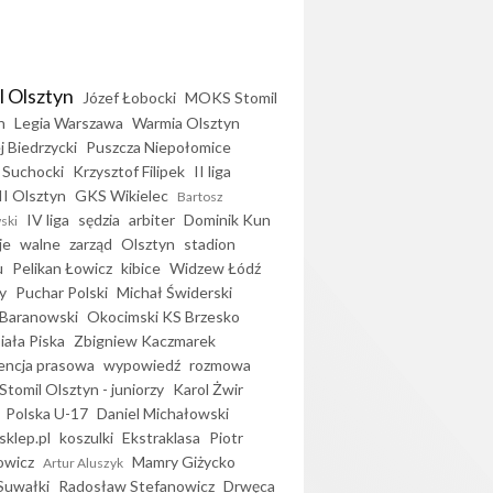
l Olsztyn
Józef Łobocki
MOKS Stomil
n
Legia Warszawa
Warmia Olsztyn
j Biedrzycki
Puszcza Niepołomice
 Suchocki
Krzysztof Filipek
II liga
II Olsztyn
GKS Wikielec
Bartosz
IV liga
sędzia
arbiter
Dominik Kun
ski
je
walne
zarząd
Olsztyn
stadion
u
Pelikan Łowicz
kibice
Widzew Łódź
y
Puchar Polski
Michał Świderski
Baranowski
Okocimski KS Brzesko
iała Piska
Zbigniew Kaczmarek
encja prasowa
wypowiedź
rozmowa
Stomil Olsztyn - juniorzy
Karol Żwir
Polska U-17
Daniel Michałowski
sklep.pl
koszulki
Ekstraklasa
Piotr
owicz
Mamry Giżycko
Artur Aluszyk
Suwałki
Radosław Stefanowicz
Drwęca