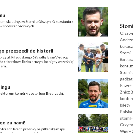
ilu
orem skautingu w Stomilu Olsztyn. O rozstaniu z
Stomi
w społecznościowych.
Olszty
Andrze
Łukasz
o przeszedł do historii
Stomil 
rzy al. Piłsudskiego 69a odbyła się V edycja
Bartkow
a rekordowa liczba drużyn, bo nigdy wcześniej
kontuz
iem...
Stomil
gadżet
Paweł 
tingu
Znicz B
rektorem komórki został Igor Biedrzycki.
konfer
bilety
Polska
stomil-
go za nami!
Grzym
 trzech latach przerwy na piłkarską mapę
Wigry 