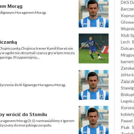
DKS Do
anem Morąg
Barcz
ecioligowym Huraganem Morąg.
Kopruc
Głowa
Wypni
Klub S
Lech
iczanką
Dolcan
Chojniczanką Chojnice trener Kamil Kiereś nie
zy w ogóle nie otrzymali szansy gry w tym meczu
Mrągo
paringu. Przypomnijmy,...
karnet
Zatoka
żółte k
Zającz
ożyczenia do III-ligowego Huraganu Morąg.
Stawig
Biskup
Legnic
Korona
kobiet
eby wrócić do Stomilu
Paweł 
raganem Morąg (3:1) rozmawialiśmy z Igorem
pożyczony do morąskiego zespołu.
Ptak
Zagłęb