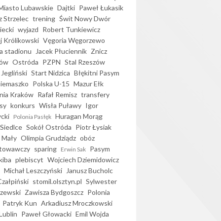
iasto Lubawskie
Dajtki
Paweł Łukasik
 Strzelec
trening
Świt Nowy Dwór
ecki
wyjazd
Robert Tunkiewicz
j Królikowski
Vęgoria Węgorzewo
 stadionu
Jacek Płuciennik
Znicz
ków
Ostróda
PZPN
Stal Rzeszów
Jegliński
Start Nidzica
Błękitni Pasym
Siemaszko
Polska U-15
Mazur Ełk
nia Kraków
Rafał Remisz
transfery
sy
konkurs
Wisła Puławy
Igor
ycki
Huragan Morąg
Polonia Pasłęk
Siedlce
Sokół Ostróda
Piotr Łysiak
 Mały
Olimpia Grudziądz
obóz
otowawczy
sparing
Pasym
Erwin Sak
kiba
plebiscyt
Wojciech Dziemidowicz
Michał Leszczyński
Janusz Bucholc
Czałpiński
stomil.olsztyn.pl
Sylwester
zewski
Zawisza Bydgoszcz
Polonia
Patryk Kun
Arkadiusz Mroczkowski
Lublin
Paweł Głowacki
Emil Wojda