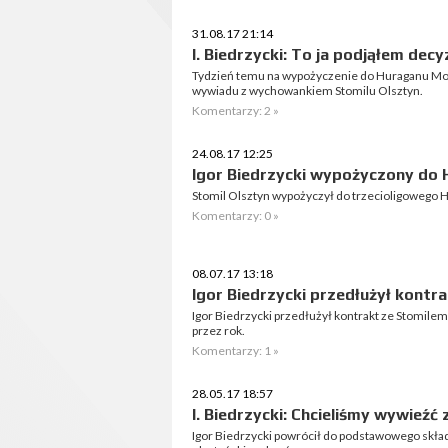
31.08.17 21:14
I. Biedrzycki: To ja podjąłem decy
Tydzień temu na wypożyczenie do Huraganu Morą
wywiadu z wychowankiem Stomilu Olsztyn.
Komentarzy: 2 »
24.08.17 12:25
Igor Biedrzycki wypożyczony do
Stomil Olsztyn wypożyczył do trzecioligowego 
Komentarzy: 0 »
08.07.17 13:18
Igor Biedrzycki przedłużył kontr
Igor Biedrzycki przedłużył kontrakt ze Stomil
przez rok.
Komentarzy: 1 »
28.05.17 18:57
I. Biedrzycki: Chcieliśmy wywieź
Igor Biedrzycki powrócił do podstawowego skła