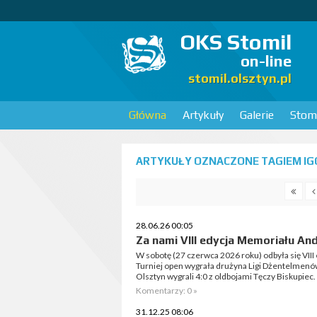
OKS Stomil
on-line
stomil.olsztyn.pl
Główna
Artykuły
Galerie
Stomi
ARTYKUŁY OZNACZONE TAGIEM IGO
28.06.26 00:05
Za nami VIII edycja Memoriału An
W sobotę (27 czerwca 2026 roku) odbyła się VII
Turniej open wygrała drużyna Ligi Dżentelmenó
Olsztyn wygrali 4:0 z oldbojami Tęczy Biskupiec.
Komentarzy: 0 »
31.12.25 08:06