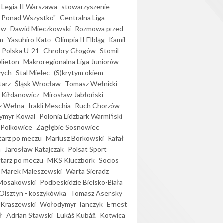
Legia II Warszawa
stowarzyszenie
l Ponad Wszystko"
Centralna Liga
ów
Dawid Mieczkowski
Rozmowa przed
m
Yasuhiro Katō
Olimpia II Elbląg
Kamil
Polska U-21
Chrobry Głogów
Stomil
elieton
Makroregionalna Liga Juniorów
zych
Stal Mielec
(S)krytym okiem
arz
Śląsk Wrocław
Tomasz Wełnicki
 Kiłdanowicz
Mirosław Jabłoński
z Wełna
Irakli Meschia
Ruch Chorzów
ymyr Kowal
Polonia Lidzbark Warmiński
 Polkowice
Zagłębie Sosnowiec
arz po meczu
Mariusz Borkowski
Rafał
a
Jarosław Ratajczak
Polsat Sport
arz po meczu
MKS Kluczbork
Socios
Marek Maleszewski
Warta Sieradz
Mosakowski
Podbeskidzie Bielsko-Biała
 Olsztyn - koszykówka
Tomasz Asensky
 Kraszewski
Wołodymyr Tanczyk
Ernest
ł
Adrian Stawski
Lukáš Kubáň
Kotwica