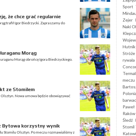
Sport
Mindau
zję, że chce grać regularnie
Zejer
g trafił Igor Biedrzycki. Zapraszamy do
Naki O
Klepcz
Wojewó
Hutnik
 Huraganu Morąg
Stróże
Huraganu Morąg obrońcę Igora Biedrzyckiego.
rywala
Concor
Termal
meczu
Bartos
akt ze Stomilem
Poloni
em Olsztyn. Nowa umowa będzie obowiązywać
barwac
Paweł 
Raków
Śledź
ć z Bytowa korzystny wynik
Stomil 
du Stomilu Olsztyn. Po meczu rozmawialiśmy z
Katow