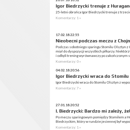
Igor Biedrzycki trenuje z Hurag
25-letni obrońca Igor Biedrzycki trenuje z trz
Komentarzy: 1 »
17.02.18 22:55
Nieobecni podczas meczu z Chojn
Podczas sobotniego sparingu Stomilu Olsztyn z 
miał do dyspozycji wszystkich piłkarzy. Niektór
i odbyli trening wyrównawczy po zakończonym s
Komentarzy: 0 »
04.02.18 20:56
Igor Biedrzycki wraca do Stomilu
Igor Biedrzycki wraca do Stomilu Olsztyn z wyp
Komentarzy: 7 »
27.01.18 20:52
I. Biedrzycki: Bardzo mi zależy, ż
Po meczu sparingowym pomiędzy Stomilem a Hu
Biedrzyckim, który w rundzie jesiennej był wy
Komentarzy: 1 »