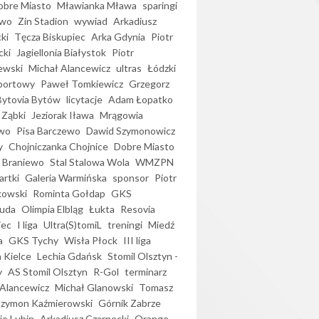
bre Miasto
Mławianka Mława
sparingi
ewo
Zin Stadion
wywiad
Arkadiusz
ki
Tęcza Biskupiec
Arka Gdynia
Piotr
cki
Jagiellonia Białystok
Piotr
ewski
Michał Alancewicz
ultras
Łódzki
portowy
Paweł Tomkiewicz
Grzegorz
Bytovia Bytów
licytacje
Adam Łopatko
 Ząbki
Jeziorak Iława
Mrągowia
wo
Pisa Barczewo
Dawid Szymonowicz
y
Chojniczanka Chojnice
Dobre Miasto
 Braniewo
Stal Stalowa Wola
WMZPN
artki
Galeria Warmińska
sponsor
Piotr
kowski
Rominta Gołdap
GKS
uda
Olimpia Elbląg
Łukta
Resovia
iec
I liga
Ultra(S)tomiL
treningi
Miedź
a
GKS Tychy
Wisła Płock
III liga
 Kielce
Lechia Gdańsk
Stomil Olsztyn -
y
AS Stomil Olsztyn
R-Gol
terminarz
Alancewicz
Michał Glanowski
Tomasz
Szymon Kaźmierowski
Górnik Zabrze
ie Lubin
Arkadiusz Czarnecki
Orange