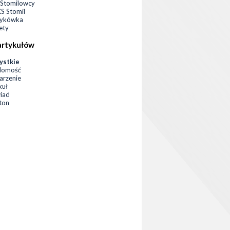
Stomilowcy
 Stomil
zykówka
ety
artykułów
ystkie
domość
rzenie
kuł
iad
eton