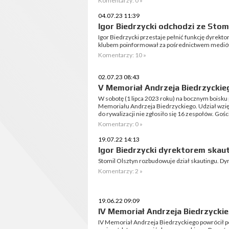
Komentarzy: 0 »
04.07.23 11:39
Igor Biedrzycki odchodzi ze Stom
Igor Biedrzycki przestaje pełnić funkcję dyrekt
klubem poinformował za pośrednictwem medió
Komentarzy: 10 »
02.07.23 08:43
V Memoriał Andrzeja Biedrzyckieg
W sobotę (1 lipca 2023 roku) na bocznym boisku p
Memoriału Andrzeja Biedrzyckiego. Udział wzięł
do rywalizacji nie zgłosiło się 16 zespołów. Gośc
Komentarzy: 0 »
19.07.22 14:13
Igor Biedrzycki dyrektorem skau
Stomil Olsztyn rozbudowuje dział skautingu. Dy
Komentarzy: 2 »
19.06.22 09:09
IV Memoriał Andrzeja Biedrzyckie
IV Memoriał Andrzeja Biedrzyckiego powrócił po