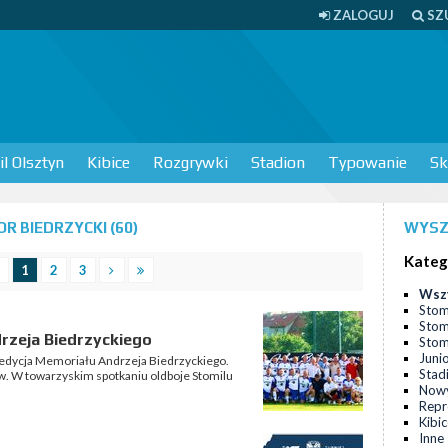
ZALOGUJ
SZ
l Olsztyn
Kibice
Rozgrywki
Stadion
Typowanie
Sk
R BIEDRZYCKI (60)
WYSZ
Kateg
1
2
3
Wsz
Stom
Stom
drzeja Biedrzyckiego
Stomi
Juni
I edycja Memoriału Andrzeja Biedrzyckiego.
Stad
w. W towarzyskim spotkaniu oldboje Stomilu
Nowy
Repr
Kibi
Inne