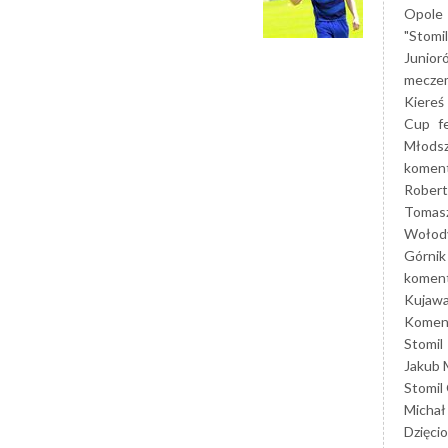
Opole
"Stomi
Junior
mecze
Kiereś
Cup
f
Młods
koment
Robert
Tomas
Wołod
Górnik
koment
Kujaw
Koment
Stomil
Jakub 
Stomil
Michał
Dzięcio