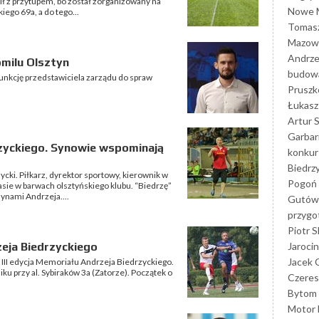
z przytupem, bo został zorganizowany na
Nowe M
iego 69a, a do tego...
Tomasz
Mazowi
Andrze
omilu Olsztyn
budowa
 funkcję przedstawiciela zarządu do spraw
Prusz
Łukasz 
Artur 
Garbar
rzyckiego. Synowie wspominają
konkur
Biedrz
cki. Piłkarz, dyrektor sportowy, kierownik w
Pogoń 
asie w barwach olsztyńskiego klubu. “Biedrzę”
ynami Andrzeja....
Gutów
przyg
Piotr S
Jarocin
zeja Biedrzyckiego
Jacek 
ę III edycja Memoriału Andrzeja Biedrzyckiego.
ku przy al. Sybiraków 3a (Zatorze). Początek o
Czeres
Bytom
Motor 