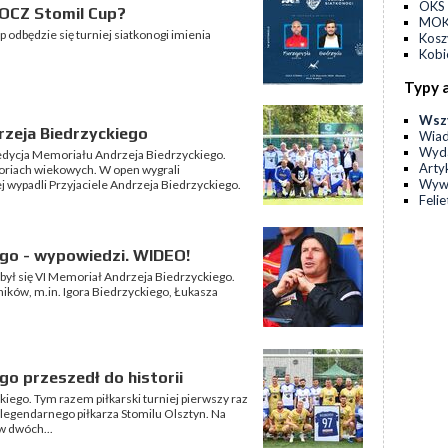
OKS 
JOCZ Stomil Cup?
MOKS
odbędzie się turniej siatkonogi imienia
Kos
Kobi
Typy 
Wsz
rzeja Biedrzyckiego
Wia
Wyda
 edycja Memoriału Andrzeja Biedrzyckiego.
Arty
goriach wiekowych. W open wygrali
Wyw
 wypadli Przyjaciele Andrzeja Biedrzyckiego.
Feli
ego - wypowiedzi. WIDEO!
był się VI Memoriał Andrzeja Biedrzyckiego.
ków, m.in. Igora Biedrzyckiego, Łukasza
go przeszedł do historii
iego. Tym razem piłkarski turniej pierwszy raz
 legendarnego piłkarza Stomilu Olsztyn. Na
 w dwóch...