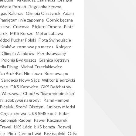
Warta Poznań
Bogdanka Łęczna
gas Kalonas
Olimpia Olsztynek
Adam
Pamiętam i nie zapomnę
Górnik Łęczna
lsztyn
Cracovia
Błękitni Orneta
Piotr
arek
MKS Korsze
Motor Lubawa
dzki Puchar Polski
Flota Świnoujście
 Kraków
rozmowa po meczu
Kolejarz
Olimpia Zambrów
Przedstawiamy
Polonia Bydgoszcz
Granica Kętrzyn
dia Elbląg
Michał Trzeciakiewicz
ica Bruk-Bet Nieciecza
Rozmowa po
Sandecja Nowy Sącz
Wiktor Biedrzycki
zyce
GKS Katowice
GKS Bełchatów
a Warszawa
Chodź w "biało-niebieskich"
h i zdobywaj nagrody!
Kamil Hempel
Piceluk
Stomil Olsztyn - juniorzy młodsi
 Częstochowa
UKS SMS Łódź
Rafał
Radomiak Radom
Paweł Kaczmarek
Travel
ŁKS Łódź
ŁKS Łomża
Rozwój
ice
Piotr Darmochwał
Bez napinki
Odra