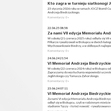
Kto zagra w turnieju siatkonogi 
23 stycznia 2026 roku w ramach JOCZ Stomil Cup 
Andrzeja Biedrzyckiego.
Komentarzy: 0 »
22.06.25 08:58
Za nami VII edycja Memoriału And
W sobotę (21 czerwca 2025 roku) odbyła się VII
Piłkarze rywalizowali w Biskupcu w dwóch kate
Wychowankowie Biedrzy, a w oldboyach najlepiej
Komentarzy: 0 »
24.06.24 21:54
VI Memoriał Andrzeja Biedrzycki
W sobotę (22 czerwca 2024 roku) w Biskupcu od
Zapraszamy do wysłuchania wypowiedzi uczestni
Jeglińskiego czy Tomasza Zahorskiego.
Komentarzy: 0 »
23.06.24 07:11
VI Memoriał Andrzeja Biedrzyckie
Za nami VI edycja Memoriału Andrzeja Biedrzyck
odbył się w Biskupcu, czyli w rodzinnym mieście
stadionie Tęczy - i to też nowość - rywalizowano