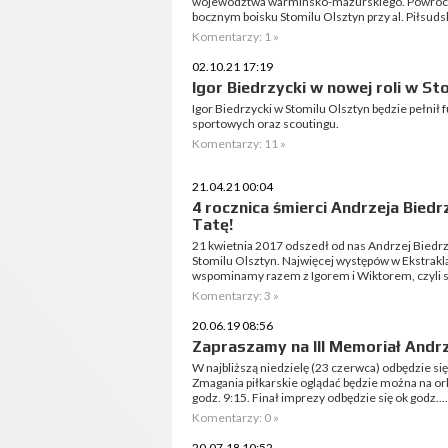
województwa warmińsko-mazurskiego. Powrócił 
bocznym boisku Stomilu Olsztyn przy al. Piłsudsk
Komentarzy: 1 »
02.10.21 17:19
Igor Biedrzycki w nowej roli w St
Igor Biedrzycki w Stomilu Olsztyn będzie pełnił
sportowych oraz scoutingu.
Komentarzy: 11 »
21.04.21 00:04
4 rocznica śmierci Andrzeja Bied
Tatę!
21 kwietnia 2017 odszedł od nas Andrzej Biedrzy
Stomilu Olsztyn. Najwięcej występów w Ekstrakl
wspominamy razem z Igorem i Wiktorem, czyli s
Komentarzy: 3 »
20.06.19 08:56
Zapraszamy na III Memoriał Andr
W najbliższą niedzielę (23 czerwca) odbędzie si
Zmagania piłkarskie oglądać będzie można na orli
godz. 9:15. Finał imprezy odbędzie się ok godz....
Komentarzy: 0 »
20.07.18 10:52