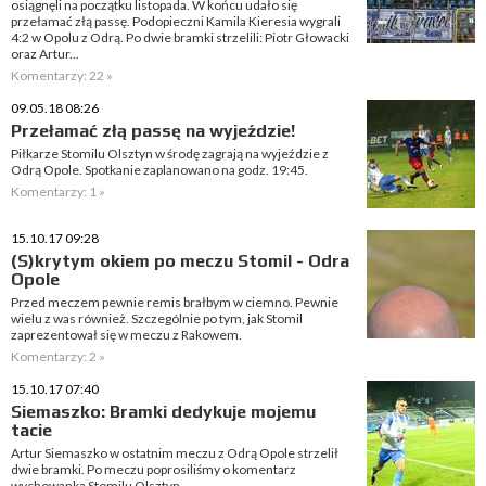
osiągnęli na początku listopada. W końcu udało się
przełamać złą passę. Podopieczni Kamila Kieresia wygrali
4:2 w Opolu z Odrą. Po dwie bramki strzelili: Piotr Głowacki
oraz Artur...
Komentarzy: 22 »
09.05.18 08:26
Przełamać złą passę na wyjeździe!
Piłkarze Stomilu Olsztyn w środę zagrają na wyjeździe z
Odrą Opole. Spotkanie zaplanowano na godz. 19:45.
Komentarzy: 1 »
15.10.17 09:28
(S)krytym okiem po meczu Stomil - Odra
Opole
Przed meczem pewnie remis brałbym w ciemno. Pewnie
wielu z was również. Szczególnie po tym, jak Stomil
zaprezentował się w meczu z Rakowem.
Komentarzy: 2 »
15.10.17 07:40
Siemaszko: Bramki dedykuje mojemu
tacie
Artur Siemaszko w ostatnim meczu z Odrą Opole strzelił
dwie bramki. Po meczu poprosiliśmy o komentarz
wychowanka Stomilu Olsztyn.