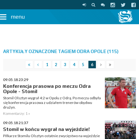
menu
ARTYKUŁY OZNACZONE TAGIEM ODRA OPOLE (115)
1
2
3
4
5
6
09.05.18 23:29
Konferencja prasowa po meczu Odra
Opole - Stomil
Stomil Olsztyn wygrał 4:2 w Opolu z Odrą. Po meczu odbyła
się konferencja prasowa z udziałem trenerów obydwu
drużyn.
Komentarzy: 1 »
09.05.18 21:37
Stomil w końcu wygrał na wyjeździe!
Piłkarze Stomilu Olsztyn ostatnie zwycięstwo na wyjeździe