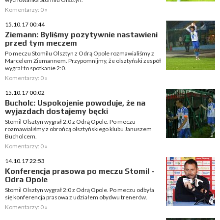
Komentarzy: 0 »
15.10.17 00:44
Ziemann: Byliśmy pozytywnie nastawieni
przed tym meczem
Po meczu Stomilu Olsztyn z Odrą Opole rozmawialiśmy z
Marcelem Ziemannem. Przypomnijmy, że olsztyński zespół
wygrał to spotkanie 2:0.
Komentarzy: 0 »
15.10.17 00:02
Bucholc: Uspokojenie powoduje, że na
wyjazdach dostajemy bęcki
Stomil Olsztyn wygrał 2:0 z Odrą Opole. Po meczu
rozmawialiśmy z obrońcą olsztyńskiego klubu Januszem
Bucholcem.
Komentarzy: 0 »
14.10.17 22:53
Konferencja prasowa po meczu Stomil -
Odra Opole
Stomil Olsztyn wygrał 2:0 z Odrą Opole. Po meczu odbyła
się konferencja prasowa z udziałem obydwu trenerów.
Komentarzy: 0 »