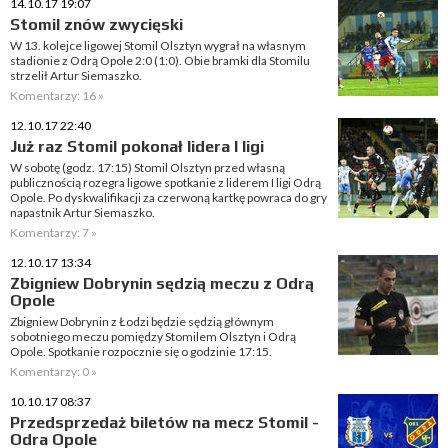
14.10.17 19:07
Stomil znów zwycięski
W 13. kolejce ligowej Stomil Olsztyn wygrał na własnym
stadionie z Odrą Opole 2:0 (1:0). Obie bramki dla Stomilu
strzelił Artur Siemaszko.
Komentarzy: 16 »
12.10.17 22:40
Już raz Stomil pokonał lidera I ligi
W sobotę (godz. 17:15) Stomil Olsztyn przed własną
publicznością rozegra ligowe spotkanie z liderem I ligi Odrą
Opole. Po dyskwalifikacji za czerwoną kartkę powraca do gry
napastnik Artur Siemaszko.
Komentarzy: 7 »
12.10.17 13:34
Zbigniew Dobrynin sędzią meczu z Odrą
Opole
Zbigniew Dobrynin z Łodzi będzie sędzią głównym
sobotniego meczu pomiędzy Stomilem Olsztyn i Odrą
Opole. Spotkanie rozpocznie się o godzinie 17:15.
Komentarzy: 0 »
10.10.17 08:37
Przedsprzedaż biletów na mecz Stomil -
Odra Opole