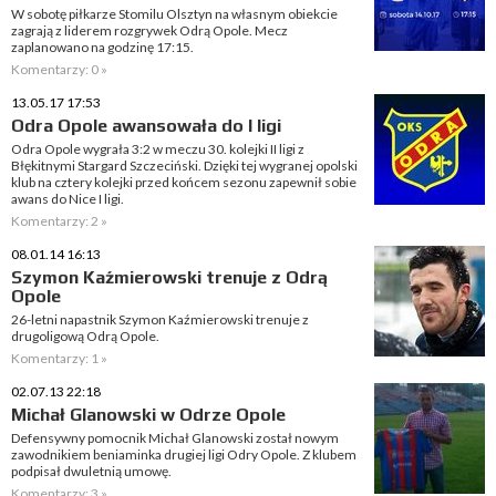
W sobotę piłkarze Stomilu Olsztyn na własnym obiekcie
zagrają z liderem rozgrywek Odrą Opole. Mecz
zaplanowano na godzinę 17:15.
Komentarzy: 0 »
13.05.17 17:53
Odra Opole awansowała do I ligi
Odra Opole wygrała 3:2 w meczu 30. kolejki II ligi z
Błękitnymi Stargard Szczeciński. Dzięki tej wygranej opolski
klub na cztery kolejki przed końcem sezonu zapewnił sobie
awans do Nice I ligi.
Komentarzy: 2 »
08.01.14 16:13
Szymon Kaźmierowski trenuje z Odrą
Opole
26-letni napastnik Szymon Kaźmierowski trenuje z
drugoligową Odrą Opole.
Komentarzy: 1 »
02.07.13 22:18
Michał Glanowski w Odrze Opole
Defensywny pomocnik Michał Glanowski został nowym
zawodnikiem beniaminka drugiej ligi Odry Opole. Z klubem
podpisał dwuletnią umowę.
Komentarzy: 3 »