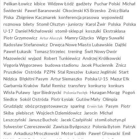
Pelikan Łowicz
kibice
Widzew Łódź
gadżety
Puchar Polski
Michał
Świderski
Paweł Baranowski
Okocimski KS Brzesko
Znicz Biała
Piska
Zbigniew Kaczmarek
konferencja prasowa
wypowiedź
rozmowa
bilety
Stomil Olsztyn - juniorzy
Karol Żwir
Polska
Polska
U-17
Daniel Michałowski
stomil-sklep.pl
koszulki
Ekstraklasa
Piotr Grzymowicz
Mamry Giżycko
Wigry Suwałki
Artur Aluszyk
Radosław Stefanowicz
Drwęca Nowe Miasto Lubawskie
Dajtki
Paweł Łukasik
Tomasz Strzelec
trening
Świt Nowy Dwór
Mazowiecki
wyjazd
Robert Tunkiewicz
Andrzej Królikowski
Vęgoria Węgorzewo
budowa stadionu
Jacek Płuciennik
Znicz
Pruszków
Ostróda
PZPN
Stal Rzeszów
Łukasz Jegliński
Start
Nidzica
Błękitni Pasym
Artur Siemaszko
Polska U-15
Mazur Ełk
Garbarnia Kraków
Rafał Remisz
transfery
konkursy
konkurs
Wisła Puławy
Igor Biedrzycki
Huragan Morąg
Pogoń
Polonia Pasłęk
Siedlce
Sokół Ostróda
Piotr Łysiak
Gutów Mały
Olimpia
Grudziądz
obóz przygotowawczy
sparing
Pasym
Piotr
Erwin Sak
Skiba
plebiscyt
Wojciech Dziemidowicz
Jarocin
Michał
Leszczyński
Janusz Bucholc
Jacek Czałpiński
stomil.olsztyn.pl
Sylwester Czereszewski
Zawisza Bydgoszcz
Polonia Bytom
Patryk
Kun
Arkadiusz Mroczkowski
Motor Lublin
Paweł Głowacki
Emil