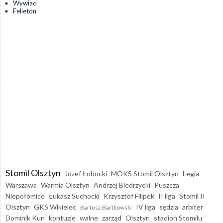
Wywiad
Felieton
Stomil Olsztyn
Józef Łobocki
MOKS Stomil Olsztyn
Legia
Warszawa
Warmia Olsztyn
Andrzej Biedrzycki
Puszcza
Niepołomice
Łukasz Suchocki
Krzysztof Filipek
II liga
Stomil II
Olsztyn
GKS Wikielec
IV liga
sędzia
arbiter
Bartosz Bartkowski
Dominik Kun
kontuzje
walne
zarząd
Olsztyn
stadion Stomilu