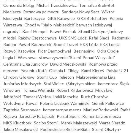
Concordia Elbląg
Michał Trzeciakiewicz
Termalica Bruk-Bet
Nieciecza
Rozmowa po meczu
Sandecja Nowy Sącz
Wiktor
Biedrzycki
Bartoszyce
GKS Katowice
GKS Bełchatów
Polonia
Warszawa
Chodź w "biało-niebieskich" barwach i zdobywaj
nagrody!
Kamil Hempel
Paweł Piceluk
Stomil Olsztyn - juniorzy
młodsi
Raków Częstochowa
UKS SMS Łódź
Rafał Śledź
Radomiak
Radom
Paweł Kaczmarek
Stomil Travel
ŁKS Łódź
ŁKS Łomża
Rozwój Katowice
Piotr Darmochwał
Bez napinki
Odra Opole
Legia II Warszawa
stowarzyszenie "Stomil Ponad Wszystko"
Centralna Liga Juniorów
Dawid Mieczkowski
Rozmowa przed
meczem
Yasuhiro Katō
Olimpia II Elbląg
Kamil Kiereś
Polska U-21
Chrobry Głogów
Stomil Cup
felieton
Makroregionalna Liga
Juniorów Młodszych
Stal Mielec
(S)krytym okiem
komentarz
Śląsk
Wrocław
Tomasz Wełnicki
Robert Kiłdanowicz
Mirosław
Jabłoński
Tomasz Wełna
Irakli Meschia
Ruch Chorzów
Wołodymyr Kowal
Polonia Lidzbark Warmiński
Górnik Polkowice
Zagłębie Sosnowiec
komentarz po meczu
Mariusz Borkowski
Rafał
Kujawa
Jarosław Ratajczak
Polsat Sport
Komentarz po meczu
MKS Kluczbork
Socios Stomil
Marek Maleszewski
Warta Sieradz
Jakub Mosakowski
Podbeskidzie Bielsko-Biała
Stomil Olsztyn -