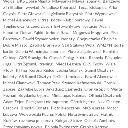
Wojda
DKS Dobre Miasto
Mławianka Mława
sparingi
Barczewo
Zin Stadion
wywiad
Arkadiusz Koprucki
Tęcza Biskupiec
Arka
Gdynia
Piotr Głowacki
Jagiellonia Białystok
Piotr Wypniewski
Michał Alancewicz
ultras
Łódzki Klub Sportowy
Paweł
Tomkiewicz
Grzegorz Lech
Bytovia Bytów
licytacje
Adam
Łopatko
Dolcan Ząbki
Jeziorak Iława
Mrągowia Mrągowo
Pisa
Barczewo
Dawid Szymonowicz
karnety
Chojniczanka Chojnice
Dobre Miasto
Zatoka Braniewo
Stal Stalowa Wola
WMZPN
żółte
kartki
Galeria Warmińska
sponsor
Piotr Zajączkowski
Rominta
Gołdap
GKS Stawiguda
Olimpia Elbląg
Łukta
Resovia
Biskupiec
I liga
Ultra(S)tomiL
treningi
Miedź Legnica
GKS Tychy
Wisła
Płock
III liga
Korona Kielce
Lechia Gdańsk
Stomil Olsztyn -
kobiety
AS Stomil Olsztyn
R-Gol
terminarz
Paweł Alancewicz
Michał Glanowski
Tomasz Ptak
Szymon Kaźmierowski
Górnik
Zabrze
Zagłębie Lubin
Arkadiusz Czarnecki
Orange Sport
Warta
Poznań
Bogdanka Łęczna
Mindaugas Kalonas
Olimpia Olsztynek
Adam Zejer
Pamiętam i nie zapomnę
Górnik Łęczna
Naki Olsztyn
Cracovia
Błękitni Orneta
Piotr Klepczarek
MKS Korsze
Motor
Lubawa
Wojewódzki Puchar Polski
Flota Świnoujście
Hutnik
Kraków
rozmowa po meczu
Kolejarz Stróże
Olimpia Zambrów
Przedstawiamy rywala
Polonia Bydgoszcz
Granica Kętrzyn